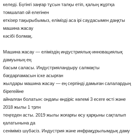
келеді. Бүгінгі заңғар тұсын талқы етіп, қалың жұртқа
томшалап ой елегінен
өткізер тақырыбымыз, елімізді аса ірі саудасымен даңқты
машина жасау
кәсібі болмақ.
Машина жасау — еліміздің индустриялық-инновациялық
дамуының ең
басым саласы. Индустрияландыру салмақты
бағдарламасын іске асырған
жылдары машина жасау — ең серпінді дамыған салалардың
бірегейіне
айналған болатын: ондағы өндіріс көлемі 3 есеге өсті және
2018 жылы 1 трлн
теңгеден асты. 2019 жылы жоғарғы өсу қарқыны сақталып
қалатынына да
сеніміміз шүбәсіз. Индустрия және инфрақұрылымдық даму