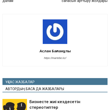
далам
сапасын арттыру жолдары
Аслан Бағланұлы
https://martebe.kz/
ҰҚСАС ЖАЗБАЛАР
АВТОРДЫҢ БАСҚА ДА ЖАЗБАЛАРЫ
Бизнесте жиі кездесетін
стереотиптер