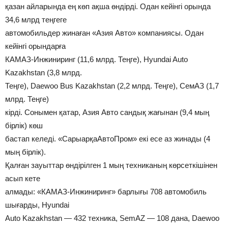
қазан айларында ең көп ақша өндірді. Одан кейінгі орында
34,6 млрд теңгеге
автомобильдер жинаған «Азия Авто» компаниясы. Одан
кейінгі орындарға
КАМАЗ-Инжиниринг (11,6 млрд. Теңге), Hyundai Auto
Kazakhstan (3,8 млрд.
Теңге), Daewoo Bus Kazakhstan (2,2 млрд. Теңге), СемАЗ (1,7
млрд. Теңге)
кірді. Сонымен қатар, Азия Авто сандық жағынан (9,4 мың
бірлік) көш
бастап келеді. «СарыарқаАвтоПром» екі есе аз жинады (4
мың бірлік).
Қалған зауыттар өндірілген 1 мың техниканың көрсеткішінен
асып кете
алмады: «КАМАЗ-Инжиниринг» барлығы 708 автомобиль
шығарды, Hyundai
Auto Kazakhstan — 432 техника, SemAZ — 108 дана, Daewoo