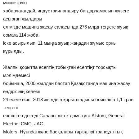
министрлігі
хабарлағандай, индустрияландыру бағдарламасын жүзеге
асырған жылдары
елімізде машина жасау саласында 276 млрд теңгеге жуық
сомаға 114 жоба
іске асырылып, 11 мыңға жуық жаңадан жұмыс орны
құрылды.
Жалпы қорытпа есептің тобықтай есептіңт торсықты
мәлімдемесі
бойынша, 2000 жылдан бастап Қазақстанда машина жасау
өндірісінің көлемі
24 есеге өсіп, 2018 жылдың қорытындысы бойынша 1,1 трлн
теңгені
еншіліген деседі.Саланы жетік дамытуға Alstom, General
Electric, СМС–JAC
Motors, Hyundai және басқалары тәрізді ірі трансұлттық