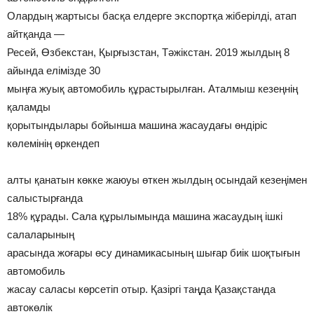
Олардың жартысы басқа елдерге экспортқа жіберілді, атап
айтқанда —
Ресей, Өзбекстан, Қырғызстан, Тәжікстан. 2019 жылдың 8
айында елімізде 30
мыңға жуық автомобиль құрастырылған. Аталмыш кезеңнің
қаламды
қорытындылары бойынша машина жасаудағы өндіріс
көлемінің өркендеп
алты қанатын көкке жаюуы өткен жылдың осындай кезеңімен
салыстырғанда
18% құрады. Сала құрылымында машина жасаудың ішкі
салаларының
арасында жоғары өсу динамикасының шығар биік шоқтығын
автомобиль
жасау саласы көрсетіп отыр. Қазіргі таңда Қазақстанда
автокөлік