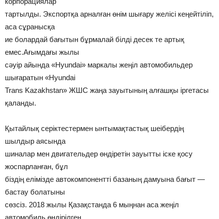
корпорациялар
тартылды. Экспортқа арналған өнім шығару желісі кеңейтіліп,
аса сұранысқа
ие болардай бағытын бұрмалай білді десек те артық
емес.Ағымдағы жылы
сәуір айында «Hyundai» маркалы жеңіл автомобильдер
шығаратын «Hyundai
Trans Kazakhstan» ЖШС жаңа зауытының алғашқы іргетасы
қаланды.
Қытайлық серіктестермен ынтымақтастық шеібердің
шылдыр аясында
шиналар мен двигательдер өндіретін зауытты іске қосу
жоспарланған, бұл
біздің елімізде автокомпонентті базаның дамуына бағыт —
бастау болатыны
сөзсіз. 2018 жылы Қазақстанда 6 мыңнан аса жеңіл
автомобиль өндірілген.