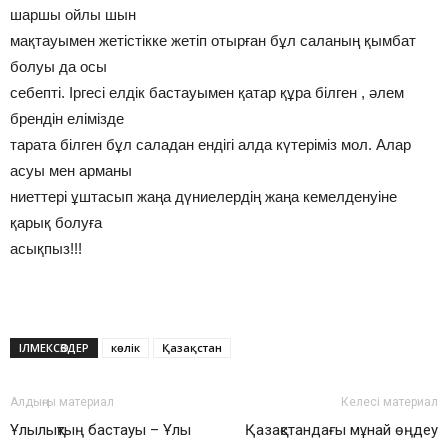
шаршы ойлы шын
мақтауымен жетістікке жетіп отырған бұл саланың қымбат
болуы да осы
себепті. Іргесі елдік бастауымен қатар құра білген , әлем
брендін елімізде
тарата білген бұл саладан ендігі алда күтеріміз мол. Алар
асуы мен арманы
ниеттері ұштасып жаңа дүниелердің жаңа кемелденуіне
қарық болуға
асықпыз!!!
ІЛМЕКСӨЗДЕР
көлік
Қазақстан
Алдыңғы материал
Келесі материал
Ұлылықтың бастауы – Ұлы
Қазақстандағы мұнай өңдеу