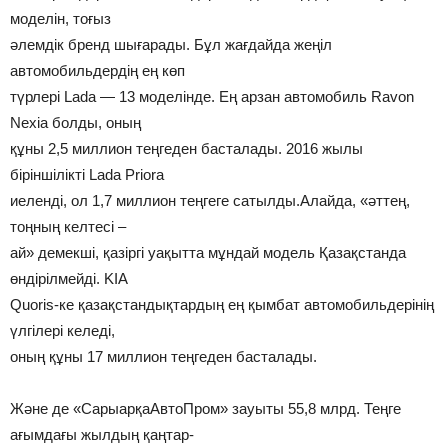
моделін, тоғыз
әлемдік бренд шығарады. Бұл жағдайда жеңіл
автомобильдердің ең көп
түрлері Lada — 13 моделінде. Ең арзан автомобиль Ravon
Nexia болды, оның
құны 2,5 миллион теңгеден басталады. 2016 жылы
біріншілікті Lada Priora
иеленді, ол 1,7 миллион теңгеге сатылды.Алайда, «әттең,
тоңның келтесі –
ай» демекші, қазіргі уақытта мұндай модель Қазақстанда
өндірілмейді. KIA
Quoris-ке қазақстандықтардың ең қымбат автомобильдерінің
үлгілері келеді,
оның құны 17 миллион теңгеден басталады.
Және де «СарыарқаАвтоПром» зауыты 55,8 млрд. Теңге
ағымдағы жылдың қаңтар-