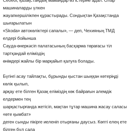
Себебі, қазақстандық мамандар өз істеріне адал. Олар
машиналарды үлкен
жауапкершілікпен құрастырады. Сондықтан Қазақстанда
шығарылатын
«Skoda» автокөліктері сапалы», — деп, Чехияның ТМД
елдері бойынша
Сауда-өнеркәсіп палатасының басқарма төрағасы тіл
тартқандай еліміздің
өнімдері жайлы бір марқайып қалуға болады.
Бүгінгі асау тайлақты, бұрынды қыстан шыққан көтеріңді
көлік қылып,
арқау ете білген Қазақ еліміздің көк байрағын әлемдік
елдермен тең
шарқастырғанда жетісіп, мақтан тұтар машина жасау саласы
«өте қымбат»
деген сынды пікірге иеленіп отырғаны даусыз. Көпті елең ете
білген бұл сала