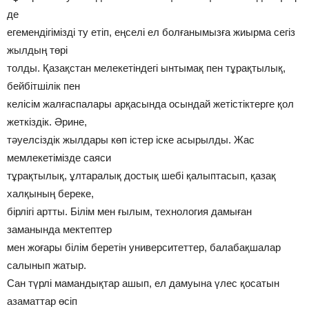
де
егемендігімізді ту етіп, еңселі ел болғанымызға жиырма сегіз
жылдың төрі
толды. Қазақстан мелекетіндегі ынтымақ пен тұрақтылық,
бейбітшілік пен
келісім жалғаспалары арқасында осындай жетістіктерге қол
жеткіздік. Әрине,
тәуелсіздік жылдары көп істер іске асырылды. Жас
мемлекетімізде саяси
тұрақтылық, ұлтаралық достық шебі қалыптасып, қазақ
халқының береке,
бірлігі артты. Білім мен ғылым, технология дамыған
заманында мектептер
мен жоғары білім беретін университеттер, балабақшалар
салынып жатыр.
Сан түрлі мамандықтар ашып, ел дамуына үлес қосатын
азаматтар өсіп