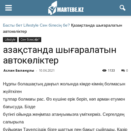
Басты бет
Lifestyle
Сен білесің бе?
Қазақстанда шығаралатын
автокөліктер
Lifestyle
Сен білесің бе?
Қазақстанда шығаралатын
автокөліктер
Аслан Бағланұлы
-
10.06.2021
1133
0
Нұрлы болашақтың даңғыл жолында кімде-кімнің болмасын
жүйткіген
тұлпар болмағы рас. Өз күшіне ерік беріп, көп арман етумен
бағысуда. Бізде
бүгінгі ойында жеңімпаз атануымызға үміткерміз. Сергелдең
сапырыла
бұйырған Тәуелсіздік бізге шаттық пен бақыт сыйлады. Қазір