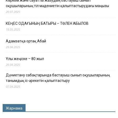
Көркем және сауатты жазудың бастауыш сынып
оқушыларының тіл мәдениетін қалыптастырудағы маңызы
20.07.2025
КЕҢЕС ОДАҒЫНЫҢ БАТЫРЫ – ТӨЛЕН ҚАБЫЛОВ
18.05.2025
Адамзатқа ортақ Абай
29.04.2025
Ұлы жеңіске – 80 жыл
29.04.2025
Дүниетану сабақтарында бастауыш сынып оқушыларының
танымдық іс-әрекетін қалыптастыру
07.04.2025
Жарнама