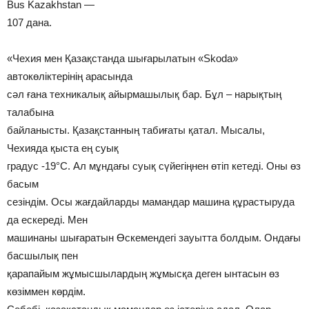
Bus Kazakhstan —
107 дана.
«Чехия мен Қазақстанда шығарылатын «Skoda»
автокөліктерінің арасында
сәл ғана техникалық айырмашылық бар. Бұл – нарықтың
талабына
байланысты. Қазақстанның табиғаты қатал. Мысалы,
Чехияда қыста ең суық
градус -19°С. Ал мұндағы суық сүйегіңнен өтіп кетеді. Оны өз
басым
сезіндім. Осы жағдайларды мамандар машина құрастыруда
да ескереді. Мен
машинаны шығаратын Өскемендегі зауытта болдым. Ондағы
басшылық пен
қарапайым жұмысшылардың жұмысқа деген ынтасын өз
көзіммен көрдім.