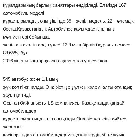
құралдарының барлық санаттары өндіріледі. Елімізде 167
автомобиль моделі
құрастырылады, оның ішінде 39 – жеңіл модель, 22 – әлемдік
бренд.Қазақстандық Автобизнес қауымдастығының
мәліметтері бойынша,
жеңіл автокөліктердің үлесі 12,9 мың бірлікті құрады немесе
88,65%, бұл
2016 жылғы қаңтар-қазанға қарағанда үш есе көп.
545 автобус және 1,1 мың
жүк көлігі жиналды. Өндірістің ең үлкен көлемі алты отандық
зауытқа тиді.
Осыған байланысты LS компаниясы Қазақстанда қандай
автомобильдер
құрастырылатындығын анықтады.Өндіріс желісіне сәйкес,
жергілікті
кәсіпорындар автомобильдер мен джиптердің 50-ге жуық