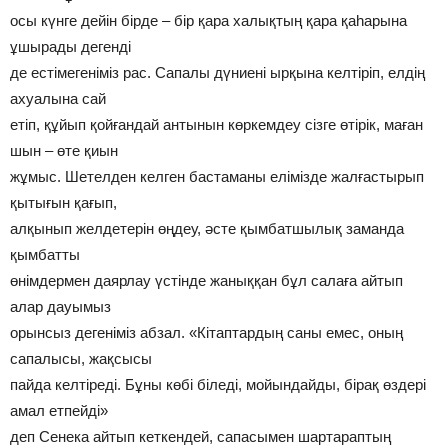
осы күнге дейін бірде – бір қара халықтың қара қаһарына
ұшырады дегенді
де естімегеніміз рас. Сапалы дүниені ырқына келтіріп, елдің
ахуалына сай
етіп, құйып қойғандай антынын көркемдеу сізге өтірік, маған
шын – өте қиын
жұмыс. Шетелден келген бастаманы елімізде жалғастырып
қытығын қағып,
алқынып желдетерін өңдеу, әсте қымбатшылық заманда
қымбатты
өнімдермен даярлау үстінде жаныққан бұл салаға айтып
алар дауымыз
орынсыз дегеніміз абзал. «Кітаптардың саны емес, оның
сапалысы, жақсысы
пайда келтіреді. Бұны көбі біледі, мойындайды, бірақ өздері
амал етпейді»
деп Сенека айтып кеткендей, сапасымен шартараптың