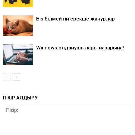
Біз білмейтін ерекше жанурлар
Windows қолданушылары назарына!
ПІКІР ҚАЛДЫРУ