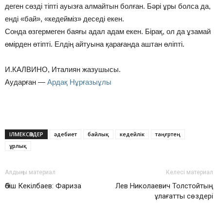
деген сөзді тіпті ауызға алмайтын болған. Бәрі ұры болса да,
енді «бай», «кедейміз» деседі екен.
Сонда өзгермеген баяғы адал адам екен. Бірақ, ол да ұзамай
өмірден өтіпті. Елдің айтуына қарағанда аштан өліпті.
И.КАЛВИНО, Италиян жазушысы.
Аударған —
Ардақ Нұрғазыұлы
ІЛМЕКСӨЗДЕР
әдебиет
байлық
кедейлік
таңғртең
ұрлық
Алдыңғы материал
Келесі материал
Әбіш Кекілбаев: Фариза
Лев Николаевич Толстойтың
ұлағатты сөздері