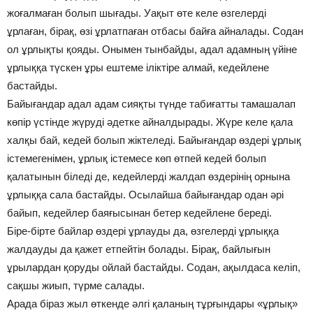
жоғалмаған болып шығады. Уақыт өте келе өзгелерді
ұрлаған, бірақ, өзі ұрлатпаған отбасы байға айналады. Содан
ол ұрлықты қояды. Онымен тынбайды, адал адамның үйіне
ұрлыққа түскен ұры ештеме іліктіре алмай, кедейлене
бастайды.
Байығандар адал адам сияқты түнде табиғатты тамашалап
көпір үстінде жүруді әдетке айналдырады. Жүре келе қала
халқы бай, кедей болып жіктеледі. Байығандар өздері ұрлық
істемегенімен, ұрлық істемесе көп өтпей кедей болып
қалатынын біледі де, кедейлерді жалдап өздерінің орнына
ұрлыққа сала бастайды. Осылайша байығандар одан әрі
байып, кедейлер баяғысынан бетер кедейлене береді.
Біре-бірте байлар өздері ұрлауды да, өзгелерді ұрлыққа
жалдауды да қажет етпейтін болады. Бірақ, байлығын
ұрылардан қоруды ойлай бастайды. Содан, ақылдаса келіп,
сақшы жиып, түрме салады.
Арада біраз жыл өткенде әлгі қаланың тұрғындары «ұрлық»