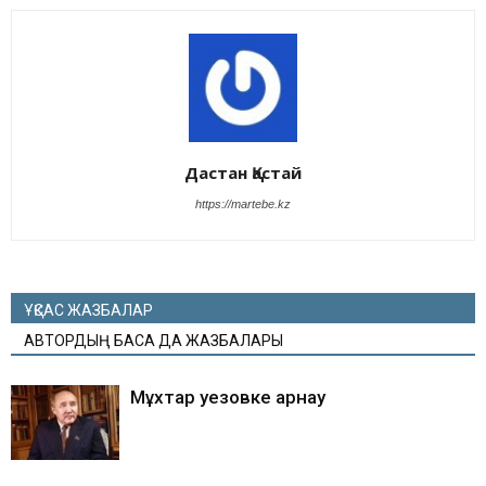
Дастан Қастай
https://martebe.kz
ҰҚСАС ЖАЗБАЛАР
АВТОРДЫҢ БАСҚА ДА ЖАЗБАЛАРЫ
Мұхтар Әуезовке арнау