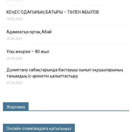
КЕҢЕС ОДАҒЫНЫҢ БАТЫРЫ – ТӨЛЕН ҚАБЫЛОВ
18.05.2025
Адамзатқа ортақ Абай
29.04.2025
Ұлы жеңіске – 80 жыл
29.04.2025
Дүниетану сабақтарында бастауыш сынып оқушыларының
танымдық іс-әрекетін қалыптастыру
07.04.2025
Жарнама
Онлайн олимпиадаға қатысыңыз