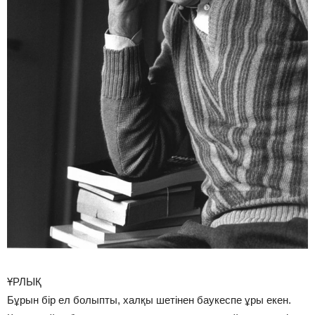
ҰРЛЫҚ
Бұрын бір ел болыпты, халқы шетінен баукеспе ұры екен.