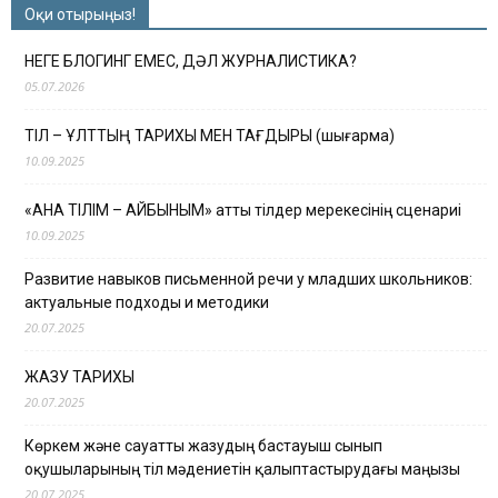
Оқи отырыңыз!
НЕГЕ БЛОГИНГ ЕМЕС, ДӘЛ ЖУРНАЛИСТИКА?
05.07.2026
ТІЛ – ҰЛТТЫҢ ТАРИХЫ МЕН ТАҒДЫРЫ (шығарма)
10.09.2025
«АНА ТІЛІМ – АЙБЫНЫМ» атты тілдер мерекесінің сценариі
10.09.2025
Развитие навыков письменной речи у младших школьников:
актуальные подходы и методики
20.07.2025
ЖАЗУ ТАРИХЫ
20.07.2025
Көркем және сауатты жазудың бастауыш сынып
оқушыларының тіл мәдениетін қалыптастырудағы маңызы
20.07.2025