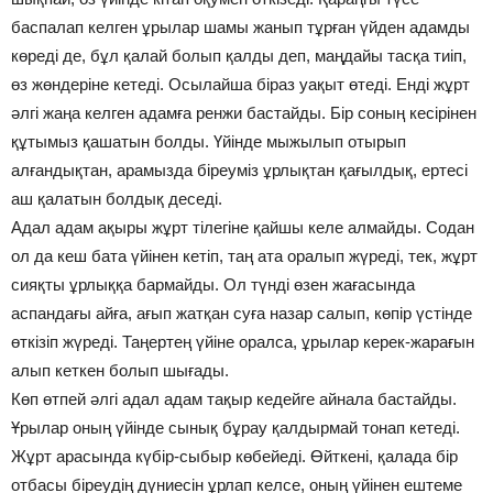
баспалап келген ұрылар шамы жанып тұрған үйден адамды
көреді де, бұл қалай болып қалды деп, маңдайы тасқа тиіп,
өз жөндеріне кетеді. Осылайша біраз уақыт өтеді. Енді жұрт
әлгі жаңа келген адамға ренжи бастайды. Бір соның кесірінен
құтымыз қашатын болды. Үйінде мыжылып отырып
алғандықтан, арамызда біреуміз ұрлықтан қағылдық, ертесі
аш қалатын болдық деседі.
Адал адам ақыры жұрт тілегіне қайшы келе алмайды. Содан
ол да кеш бата үйінен кетіп, таң ата оралып жүреді, тек, жұрт
сияқты ұрлыққа бармайды. Ол түнді өзен жағасында
аспандағы айға, ағып жатқан суға назар салып, көпір үстінде
өткізіп жүреді. Таңертең үйіне оралса, ұрылар керек-жарағын
алып кеткен болып шығады.
Көп өтпей әлгі адал адам тақыр кедейге айнала бастайды.
Ұрылар оның үйінде сынық бұрау қалдырмай тонап кетеді.
Жұрт арасында күбір-сыбыр көбейеді. Өйткені, қалада бір
отбасы біреудің дүниесін ұрлап келсе, оның үйінен ештеме