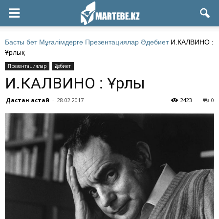
Басты бет
Мұғалімдерге
Презентациялар
Әдебиет
И.КАЛВИНО :
Ұрлық
Презентациялар
Әдебиет
И.КАЛВИНО : Ұрлық
Дастан Қастай
-
28.02.2017
2423
0