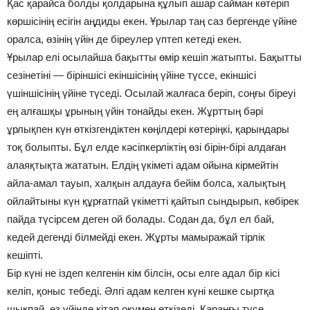
Қас қарайса болды қолдарына құлып ашар сайман көтеріп
көршісінің есігін аңдиды екен. Ұрылар таң саз бергенде үйіне
оралса, өзінің үйін де біреулер үптеп кетеді екен.
Ұрылар елі осылайша бақытты өмір кешіп жатыпты. Бақытты
сезінетіні — біріншісі екіншісінің үйіне түссе, екіншісі
үшіншісінің үйіне түседі. Осылай жалғаса беріп, соңғы біреуі
ең алғашқы ұрының үйін тонайды екен. Жұрттың бәрі
ұрлықпен күн өткізгендіктен көңілдері көтеріңкі, қарындары
тоқ болыпты. Бұл елде кәсіпкерліктің өзі бірін-бірі алдаған
алаяқтықта жататын. Елдің үкіметі адам ойына кірмейтін
айла-амал тауып, халқын алдауға бейім болса, халықтың
ойлайтыны күн құрғатпай үкіметті қайтып сындырып, көбірек
пайда түсірсем деген ой болады. Содан да, бұл ел бай,
кедей дегенді білмейді екен. Жұрты мамыражай тірлік
кешіпті.
Бір күні не іздеп келгенін кім білсін, осы елге адал бір кісі
келіп, қоныс тебеді. Әлгі адам келген күні кешке сыртқа
шықпай, өз үйінде кітап оқумен өткізеді. Қараңғы түсе