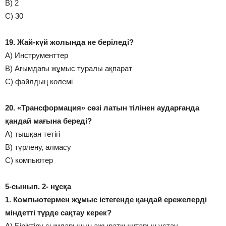
В) 2
С) 30
19. Жай-күй жолында не беріледі?
А) Инструменттер
В) Ағымдағы жұмыс туралы ақпарат
С) файлдың көлемі
20. «Трансформация» сөзі латын тілінен аударғанда
қандай мағына береді?
А) тышқан тетігі
В) түрлену, алмасу
С) компьютер
5-сынып. 2- нұсқа
1. Компьютермен жұмыс істегенде қандай ережелерді
міндетті түрде сақтау керек?
А) Біріктіру сымдарының ажыратқыштарын ұстау