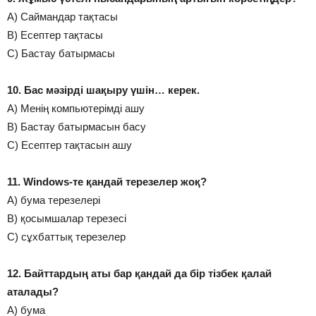
А) Саймандар тақтасы
В) Есептер тақтасы
С) Бастау батырмасы
10. Бас мәзірді шақыру үшін… керек.
А) Менің компьютерімді ашу
В) Бастау батырмасын басу
С) Есептер тақтасын ашу
11. Windows-те қандай терезелер жоқ?
А) бума терезелері
В) қосымшалар терезесі
С) сұхбаттық терезелер
12. Байттардың аты бар қандай да бір тізбек қалай
аталады?
А) бума