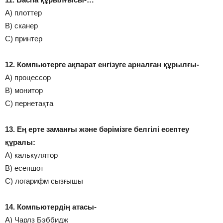
А) плоттер
В) сканер
С) принтер
12. Компьютерге ақпарат енгізуге арналған құрылғы-
А) процессор
В) монитор
С) пернетақта
13. Ең ерте заманғы және бәрімізге белгілі есептеу
құралы:
А) калькулятор
В) есепшот
С) логарифм сызғышы
14. Компьютердің атасы-
А) Чарлз Бэббидж