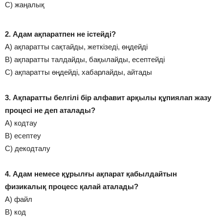
С) жаңалық
2. Адам ақпаратпен не істейді?
А) ақпаратты сақтайды, жеткізеді, өңдейді
В) ақпаратты талдайды, бақылайды, есептейді
С) ақпаратты өңдейді, хабарлайды, айтады
3. Ақпаратты белгілі бір алфавит арқылы құпиялап жазу
процесі не деп аталады?
А) кодтау
В) есептеу
С) декодталу
4. Адам немесе құрылғы ақпарат қабылдайтын
физикалық процесс қалай аталады?
А) файл
В) код