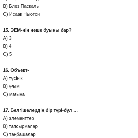
В) Блез Паскаль
С) Исаак Ньютон
15. ЭЕМ-нің неше буыны бар?
А) 3
В) 4
С) 5
16. Объект-
А) түсінік
В) ұғым
С) мағына
17. Белгішелердің бір түрі-бұл …
А) элементтер
В) тапсырмалар
С) таңбашалар