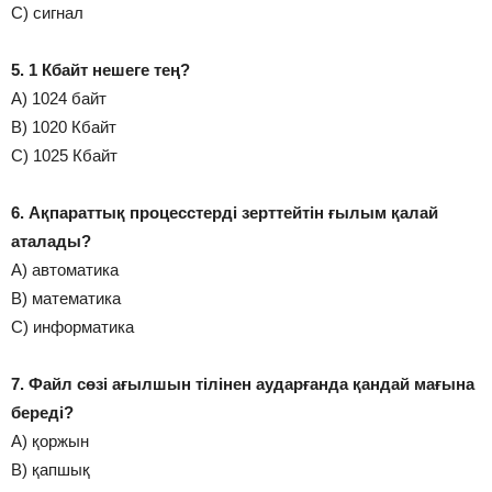
С) сигнал
5. 1 Кбайт нешеге тең?
А) 1024 байт
В) 1020 Кбайт
С) 1025 Кбайт
6. Ақпараттық процесстерді зерттейтін ғылым қалай
аталады?
А) автоматика
В) математика
С) информатика
7. Файл сөзі ағылшын тілінен аударғанда қандай мағына
береді?
А) қоржын
В) қапшық