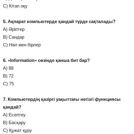
С) Кітап оқу
5. Ақпарат компьютерде қандай түрде сақталады?
А) Әріптер
В) Сандар
С) Нөл мен бірлер
6. «Information» сөзінде қанша бит бар?
А) 88
В) 72
С) 75
7. Компьютердің қазіргі уақыттағы негізгі функциясы
қандай?
А) Есептеу
В) Басқару
С) Құжат құру