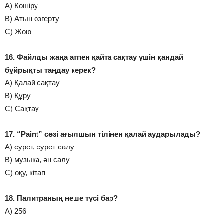
А) Көшіру
В) Атын өзгерту
С) Жою
16. Файлды жаңа атпен қайта сақтау үшін қандай
бұйрықты таңдау керек?
А) Қалай сақтау
В) Құру
С) Сақтау
17. “Paint” сөзі ағылшын тілінен қалай аударылады?
А) сурет, сурет салу
В) музыка, ән салу
С) оқу, кітап
18. Палитраның неше түсі бар?
А) 256