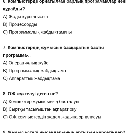
6. Компьютерде орнатылған барлық программалар нені
құрайды?
А) Жады құрылғысын
В) Процессорды
С) Программалық жабдықтаманы
7. Компьютердің жұмысын басқаратын басты
программа-..
А) Операциялық жүйе
В) Программалық жабдықтама
С) Аппараттық жабдықтама
8. ОЖ жүктелуі деген не?
А) Компьютер жұмысының басталуы
В) Сыртқы тасығыштан ақпарат оқу
С) ОЖ компьютердің жедел жадына орналасуы
9. Жұмыс үстелі нысандарының артығын көрсетіңдер?