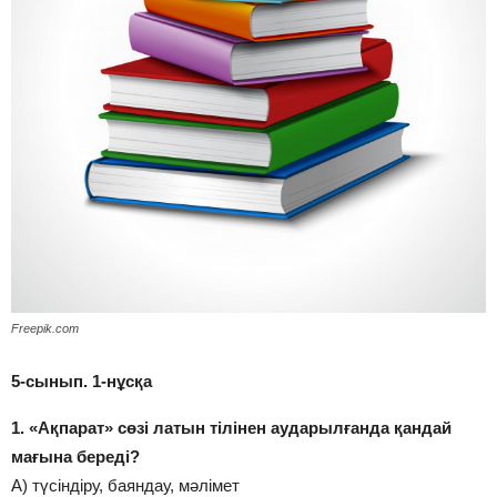
Freepik.com
5-сынып. 1-нұсқа
1. «Ақпарат» сөзі латын тілінен аударылғанда қандай
мағына береді?
А) түсіндіру, баяндау, мәлімет