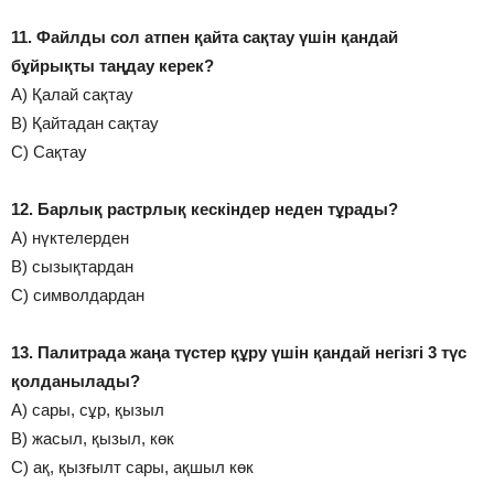
11. Файлды сол атпен қайта сақтау үшін қандай
бұйрықты таңдау керек?
А) Қалай сақтау
В) Қайтадан сақтау
С) Сақтау
12. Барлық растрлық кескіндер неден тұрады?
А) нүктелерден
В) сызықтардан
С) символдардан
13. Палитрада жаңа түстер құру үшін қандай негізгі 3 түс
қолданылады?
А) сары, сұр, қызыл
В) жасыл, қызыл, көк
С) ақ, қызғылт сары, ақшыл көк