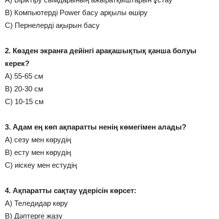
В) Компьютерді Power басу арқылы өшіру
С) Пернелерді ақырын басу
2. Көзден экранға дейінгі арақашықтық қанша болуы
керек?
А) 55-65 см
В) 20-30 см
С) 10-15 см
3. Адам ең көп ақпаратты ненің көмегімен алады?
А) сезу мен көрудің
В) есту мен көрудің
С) иіскеу мен естудің
4. Ақпаратты сақтау үдерісін көрсет:
А) Теледидар көру
В) Дәптерге жазу