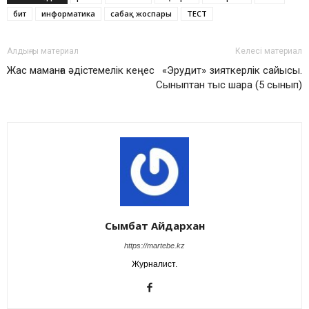
бит
информатика
сабақ жоспары
ТЕСТ
Алдыңғы материал
Келесі материал
Жас маманға әдістемелік кеңес
«Эрудит» зияткерлік сайысы.
Сыныптан тыс шара (5 сынып)
Сымбат Айдархан
https://martebe.kz
Журналист.