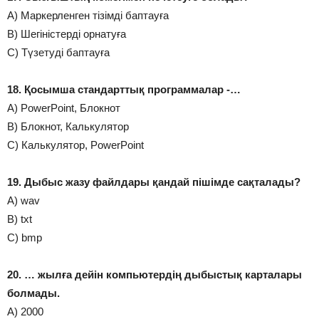
А) Маркерленген тізімді баптауға
В) Шегіністерді орнатуға
С) Түзетуді баптауға
18. Қосымша стандарттық программалар -…
А) PowerPoint, Блокнот
В) Блокнот, Калькулятор
С) Калькулятор, PowerPoint
19. Дыбыс жазу файлдары қандай пішімде сақталады?
А) wav
В) txt
С) bmp
20. … жылға дейін компьютердің дыбыстық карталары
болмады.
А) 2000