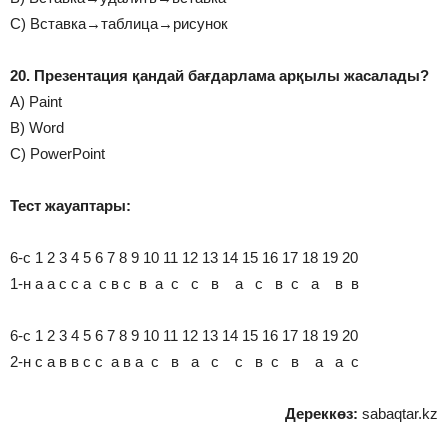
С) Вставка→таблица→рисунок
20. Презентация қандай бағдарлама арқылы жасалады?
А) Paint
В) Word
С) PowerPoint
Тест жауаптары:
6-с 1 2 3 4 5 6 7 8 9 10 11 12 13 14 15 16 17 18 19 20
1-н а а с с а с в с в а с с в а с в с а в в
6-с 1 2 3 4 5 6 7 8 9 10 11 12 13 14 15 16 17 18 19 20
2-н с а в в с с а в а с в а с с в с в а а c
Дереккөз:
sabaqtar.kz