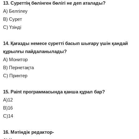
13. Суреттің бөлінген бөлігі не деп аталады?
А) Белгілеу
В) Сурет
С) Үзінді
14. Қағазды немесе суретті басып шығару үшін қандай
құрылғы пайдаланылады?
А) Монитор
В) Пернетақта
С) Принтер
15. Paint программасында қанша құрал бар?
А)12
В)16
С)14
16. Мәтіндік редактор-