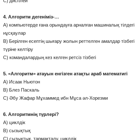
С) дисплей
4. Алгоритм дегеніміз-…
А) компьютерде ғана орындауға арналған машиналық тілдегі
нұсқаулар
В) Берілген есептің шығару жолын реттелген амалдар тізбегі
түріне келтіру
С) командалардың кез келген ретсіз тізбегі
5. «Алгоритм» атауын енгізген атақты араб математигі
А) Исаак Ньютон
В) Блез Паскаль
С) Әбу Жафар Мұхаммед ибн Мұса әл-Хорезми
6. Алгоритмнің түрлері?
А) циклдік
В) сызықтық
С) сызықтық, тармақталу, циклдік