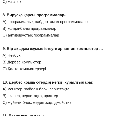
С) жарлық
8. Вирусқа қарсы программалар-
А) программалық жабдықтамал программалары
В) қолданбалы программалар
С) антивирустық программалар
9. Бір-ақ адам жұмыс істеуге арналған компьютер-…
А) Нетбук
В) Дербес компьютер
С) Қалта компьютерлері
10. Дербес компьютердің негізгі құрылғылары:
А) монитор, жүйелік блок, пернетақта
В) сканер, пернетақта, принтер
С) жүйелік блок, жедел жад, джойстик
11. Баспа құрылғысы-…