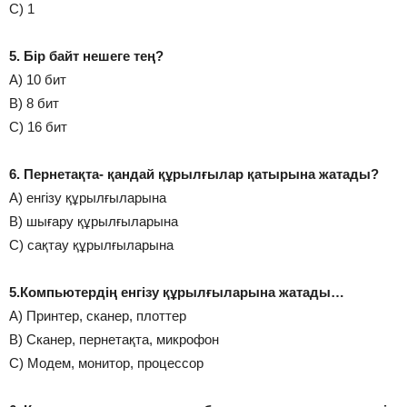
С) 1
5. Бір байт нешеге тең?
А) 10 бит
В) 8 бит
С) 16 бит
6. Пернетақта- қандай құрылғылар қатырына жатады?
А) енгізу құрылғыларына
В) шығару құрылғыларына
С) сақтау құрылғыларына
5.Компьютердің енгізу құрылғыларына жатады…
А) Принтер, сканер, плоттер
В) Сканер, пернетақта, микрофон
С) Модем, монитор, процессор