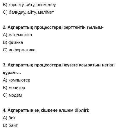
В) көрсету, айту, әңгімелеу
С) баяндау, айту, мәлімет
2. Ақпараттық процесстерді зерттейтін ғылым-
А) математика
В) физика
С) информатика
3. Ақпараттық процесстерді жүзеге асыратын негізгі
құрал-…
А) компьютер
В) монитор
С) модем
4. Ақпараттың ең кішкене өлшем бірлігі:
А) бит
В) байт