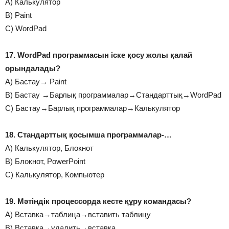
А) Калькулятор
В) Paint
С) WordPad
17. WordPad программасын іске қосу жолы қалай
орындалады?
А) Бастау→ Paint
В) Бастау →Барлық программалар→Стандарттық→WordPad
С) Бастау→Барлық программалар→Калькулятор
18. Стандарттық қосымша программалар-…
А) Калькулятор, Блокнот
В) Блокнот, PowerPoint
C) Калькулятор, Компьютер
19. Мәтіндік процессорда кесте құру командасы?
А) Вставка→таблица→вставить таблицу
В) Вставка→удалить→вставка