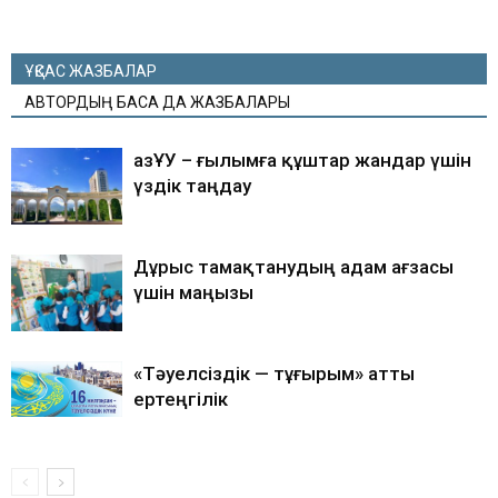
ҰҚСАС ЖАЗБАЛАР
АВТОРДЫҢ БАСҚА ДА ЖАЗБАЛАРЫ
ҚазҰУ – ғылымға құштар жандар үшін
үздік таңдау
Дұрыс тамақтанудың адам ағзасы
үшін маңызы
«Тәуелсіздік — тұғырым» атты
ертеңгілік