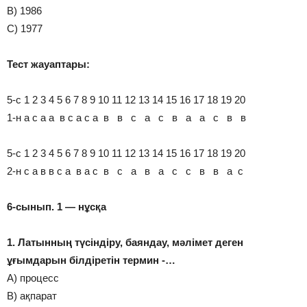
В) 1986
С) 1977
Тест жауаптары:
5-с 1 2 3 4 5 6 7 8 9 10 11 12 13 14 15 16 17 18 19 20
1-н а с а а в с а с а в в с а с в а а с в в
5-с 1 2 3 4 5 6 7 8 9 10 11 12 13 14 15 16 17 18 19 20
2-н с а в в с а в а с в с а в а с с в в а с
6-сынып. 1 — нұсқа
1. Латынның түсіндіру, баяндау, мәлімет деген
ұғымдарын білдіретін термин -…
А) процесс
В) ақпарат