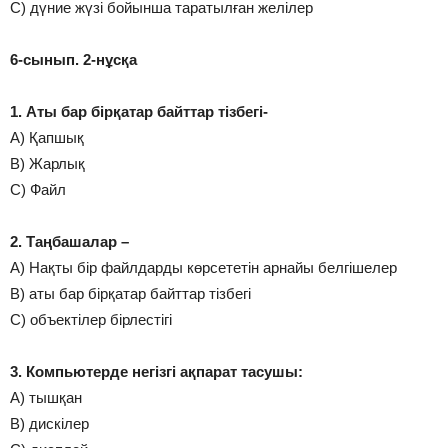
С) дүние жүзі бойынша таратылған желілер
6-сынып. 2-нұсқа
1. Аты бар бірқатар байттар тізбегі-
А) Қапшық
В) Жарлық
С) Файл
2. Таңбашалар –
А) Нақты бір файлдарды көрсететін арнайы белгішелер
В) аты бар бірқатар байттар тізбегі
С) объектілер бірлестігі
3. Компьютерде негізгі ақпарат тасушы:
А) тышқан
В) дискілер