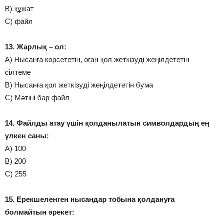
В) құжат
С) файл
13. Жарлық – ол:
А) Нысанға көрсететін, оған қол жеткізуді жеңілдететін
сілтеме
В) Нысанға қол жеткізуді жеңілдететін бума
С) Мәтіні бар файл
14. Файлды атау үшін қолданылатын символдардың ең
үлкен саны:
А) 100
В) 200
С) 255
15. Ерекшеленген нысандар тобына қолдануға
болмайтын әрекет: