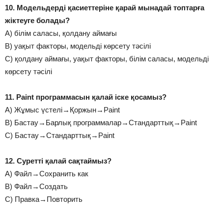
10. Модельдерді қасиеттеріне қарай мынадай топтарға
жіктеуге болады?
А) білім саласы, қолдану аймағы
В) уақыт факторы, модельді көрсету тәсілі
С) қолдану аймағы, уақыт факторы, білім саласы, модельді
көрсету тәсілі
11. Paint программасын қалай іске қосамыз?
А) Жұмыс үстелі→Қоржын→Paint
В) Бастау→Барлық программалар→Стандарттық→Paint
С) Бастау→Стандарттық→Paint
12. Суретті қалай сақтаймыз?
А) Файл→Сохранить как
В) Файл→Создать
С) Правка→Повторить