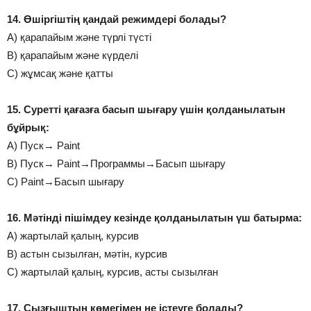
14. Өшіргіштің қандай режимдері болады?
А) қарапайым және түрлі түсті
В) қарапайым және күрделі
С) жұмсақ және қатты
15. Суретті қағазға басып шығару үшін қолданылатын
бұйрық:
А) Пуск→ Paint
В) Пуск→ Paint→Программы→Басып шығару
С) Paint→Басып шығару
16. Мәтінді пішімдеу кезінде қолданылатын үш батырма:
А) жартылай қалың, курсив
В) астын сызылған, мәтін, курсив
С) жартылай қалың, курсив, асты сызылған
17. Сызғыштың көмегімен не істеуге болады?