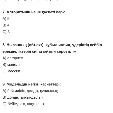
7. Алгоритмнің неше қасиеті бар?
А) 5
В) 4
С) 3
8. Нысанның (объект), құбылыстың, үдерістің кейбір
ерекшеліктерін сипаттайтын көрсетілім.
А) алгоритм
В) модель
С) массив
9. Модельдің негізгі қасиеттері:
А) бейімділік, дәлдік, құндылық
В) дәлдік, айқындылық
С) бейімділік, нақтылық