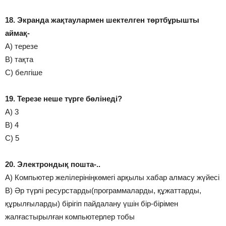
18. Экранда жақтаулармен шектелген төртбұрышты
аймақ-
А) терезе
В) тақта
С) белгіше
19. Терезе неше түрге бөлінеді?
А) 3
В) 4
С) 5
20. Электрондық пошта-..
А) Компьютер желілерініңкөмегі арқылы хабар алмасу жүйесі
В) Әр түрлі ресурстарды(программаларды, құжаттарды,
құрылғыларды) бірігіп пайдалану үшін бір-бірімен
жалғастырылған компьютерлер тобы