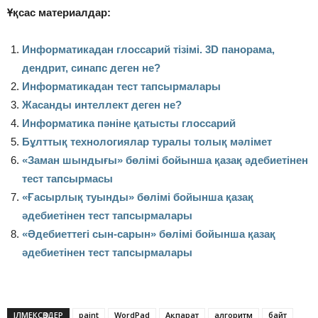
Ұқсас материалдар:
Информатикадан глоссарий тізімі. 3D панорама,
дендрит, синапс деген не?
Информатикадан тест тапсырмалары
Жасанды интеллект деген не?
Информатика пәніне қатысты глоссарий
Бұлттық технологиялар туралы толық мәлімет
«Заман шындығы» бөлімі бойынша қазақ әдебиетінен
тест тапсырмасы
«Ғасырлық туынды» бөлімі бойынша қазақ
әдебиетінен тест тапсырмалары
«Әдебиеттегі сын-сарын» бөлімі бойынша қазақ
әдебиетінен тест тапсырмалары
ІЛМЕКСӨЗДЕР
paint
WordPad
Ақпарат
алгоритм
байт