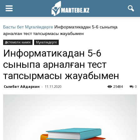
Басты бет
Мұғалімдерге
Информатикадан 5-6 сыныпқа
арналған тест тапсырмасы жауабымен
Әдістемелік көмек
Мұғалімдерге
Информатикадан 5-6
сыныпқа арналған тест
тапсырмасы жауабымен
Сымбат Айдархан
-
11.11.2020
25484
0