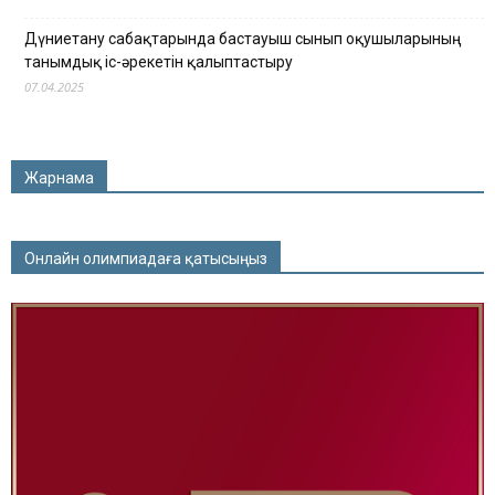
Дүниетану сабақтарында бастауыш сынып оқушыларының
танымдық іс-әрекетін қалыптастыру
07.04.2025
Жарнама
Онлайн олимпиадаға қатысыңыз