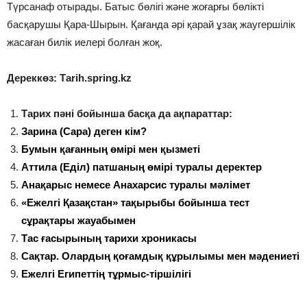
Түрсанаф отырады. Батыс бөлігі және жоғарғы бөлікті
басқарушы Қара-Шырын. Қағанда әрі қарай ұзақ жаугершілік
жасаған билік иелері болған жоқ.
Дереккөз: Тarih.spring.kz
Тарих пәні бойынша басқа да ақпараттар:
Зарина (Сара) деген кім?
Бумын қағанның өмірі мен қызметі
Аттила (Еділ) патшаның өмірі туралы деректер
Анақарыс немесе Анахарсис туралы мәлімет
«Ежелгі Қазақстан» тақырыбы бойынша тест
сұрақтары жауабымен
Тас ғасырының тарихи хроникасы
Сақтар. Олардың қоғамдық құрылымы мен мәдениеті
Ежелгі Египеттің тұрмыс-тіршілігі