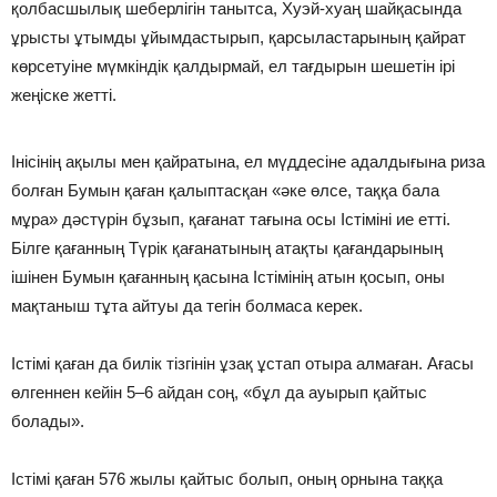
қолбасшылық шеберлігін танытса, Хуэй-хуаң шайқасында
ұрысты ұтымды ұйымдастырып, қарсыластарының қайрат
көрсетуіне мүмкіндік қалдырмай, ел тағдырын шешетін ірі
жеңіске жетті.
Інісінің ақылы мен қайратына, ел мүддесіне адалдығына риза
болған Бумын қаған қалыптасқан «әке өлсе, таққа бала
мұра» дәстүрін бұзып, қағанат тағына осы Істіміні ие етті.
Білге қағанның Түрік қағанатының атақты қағандарының
ішінен Бумын қағанның қасына Істімінің атын қосып, оны
мақтаныш тұта айтуы да тегін болмаса керек.
Істімі қаған да билік тізгінін ұзақ ұстап отыра алмаған. Ағасы
өлгеннен кейін 5–6 айдан соң, «бұл да ауырып қайтыс
болады».
Істімі қаған 576 жылы қайтыс болып, оның орнына таққа