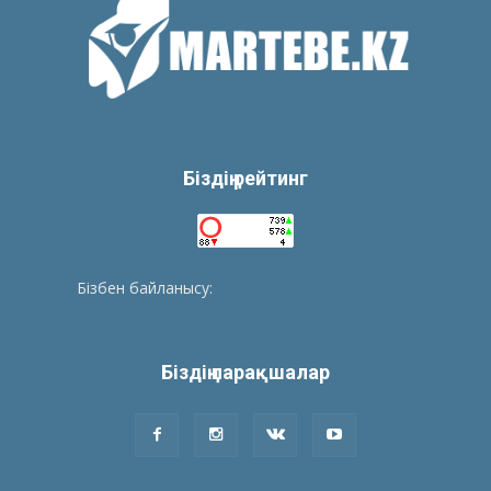
Біздің рейтинг
Бізбен байланысу:
tolegenberikbol@gmail.com
Біздің парақшалар