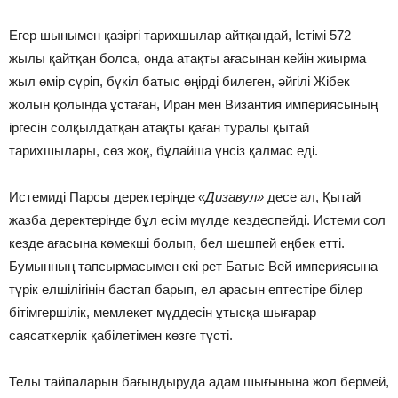
Егер шынымен қазіргі тарихшылар айтқандай, Істімі 572
жылы қайтқан болса, онда атақты ағасынан кейін жиырма
жыл өмір сүріп, бүкіл батыс өңірді билеген, әйгілі Жібек
жолын қолында ұстаған, Иран мен Византия империясының
іргесін солқылдатқан атақты қаған туралы қытай
тарихшылары, сөз жоқ, бұлайша үнсіз қалмас еді.
Истемиді Парсы деректерінде
«Дизавул»
десе ал, Қытай
жазба деректерінде бұл есім мүлде кездеспейді. Истеми сол
кезде ағасына көмекші болып, бел шешпей еңбек етті.
Бумынның тапсырмасымен екі рет Батыс Вей империясына
түрік елшілігінін бастап барып, ел арасын ептестіре білер
бітімгершілік, мемлекет мүддесін ұтысқа шығарар
саясаткерлік қабілетімен көзге түсті.
Телы тайпаларын бағындыруда адам шығынына жол бермей,