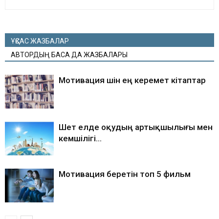
ҰҚСАС ЖАЗБАЛАР
АВТОРДЫҢ БАСҚА ДА ЖАЗБАЛАРЫ
Мотивация үшін ең керемет кітаптар
Шет елде оқудың артықшылығы мен
кемшілігі…
Мотивация беретін топ 5 фильм