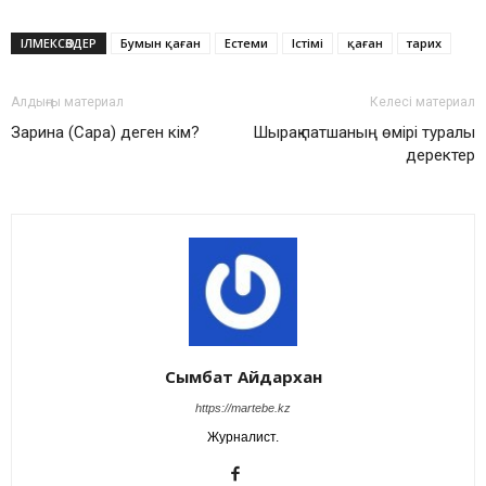
ІЛМЕКСӨЗДЕР
Бумын қаған
Естеми
Істімі
қаған
тарих
Алдыңғы материал
Келесі материал
Зарина (Сара) деген кім?
Шырақ патшаның өмірі туралы
деректер
Сымбат Айдархан
https://martebe.kz
Журналист.