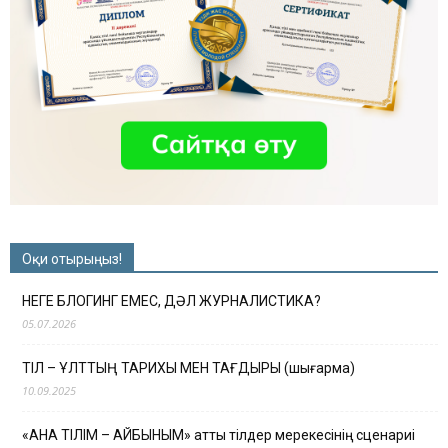
Оқи отырыңыз!
НЕГЕ БЛОГИНГ ЕМЕС, ДӘЛ ЖУРНАЛИСТИКА?
05.07.2026
ТІЛ – ҰЛТТЫҢ ТАРИХЫ МЕН ТАҒДЫРЫ (шығарма)
10.09.2025
«АНА ТІЛІМ – АЙБЫНЫМ» атты тілдер мерекесінің сценариі