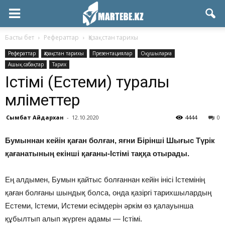
Басты бет
Рефераттар
Қазақстан тарихы
Рефераттар
Қазақстан тарихы
Презентациялар
Оқушыларға
Ашық сабақтар
Тарих
Істімі (Естеми) туралы
мәліметтер
Сымбат Айдархан
-
12.10.2020
4444
0
Бумыннан кейін қаған болған, яғни Бірінші Шығыс Түрік
қағанатының екінші қағаны-Істімі таққа отырады.
Ең алдымен, Бумын қайтыс болғаннан кейін інісі Істемінің
қаған болғаны шындық болса, онда қазіргі тарихшылардың
Естеми, Істеми, Истеми есімдерін әркім өз қалауынша
құбылтып алып жүрген адамы — Істімі.