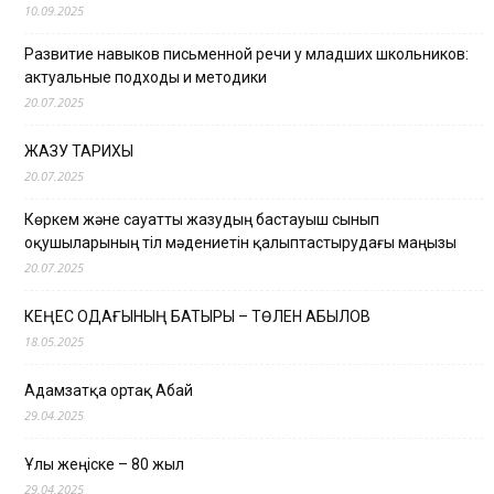
10.09.2025
Развитие навыков письменной речи у младших школьников:
актуальные подходы и методики
20.07.2025
ЖАЗУ ТАРИХЫ
20.07.2025
Көркем және сауатты жазудың бастауыш сынып
оқушыларының тіл мәдениетін қалыптастырудағы маңызы
20.07.2025
КЕҢЕС ОДАҒЫНЫҢ БАТЫРЫ – ТӨЛЕН ҚАБЫЛОВ
18.05.2025
Адамзатқа ортақ Абай
29.04.2025
Ұлы жеңіске – 80 жыл
29.04.2025