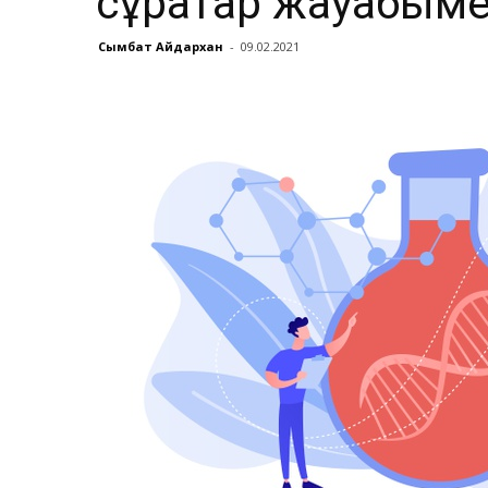
сұрақтар жауабым
Сымбат Айдархан
-
09.02.2021