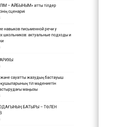
ІЛІМ – АЙБЫНЫМ» атты тілдер
інің сценариі
5
е навыков письменной речи у
х школьников: актуальные подходы и
ки
5
ТАРИХЫ
5
 және сауатты жазудың бастауыш
оқушыларының тіл мәдениетін
астырудағы маңызы
5
 ОДАҒЫНЫҢ БАТЫРЫ – ТӨЛЕН
В
5