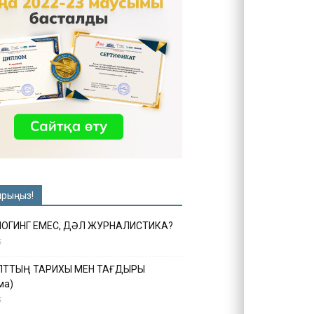
ырыңыз!
ЛОГИНГ ЕМЕС, ДӘЛ ЖУРНАЛИСТИКА?
6
ҰЛТТЫҢ ТАРИХЫ МЕН ТАҒДЫРЫ
ма)
5