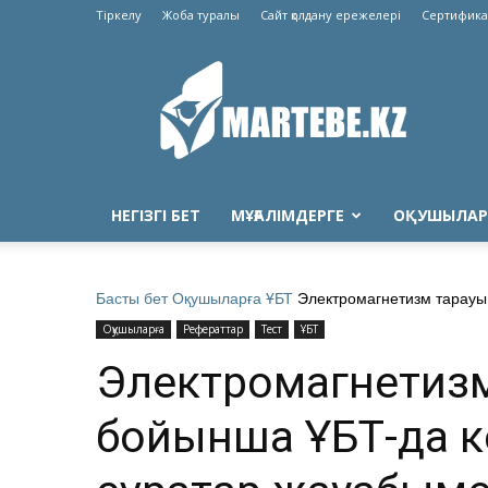
Тіркелу
Жоба туралы
Сайт қолдану ережелері
Сертифика
Martebe.kz
білім
сайты
НЕГІЗГІ БЕТ
МҰҒАЛІМДЕРГЕ
ОҚУШЫЛАР
Басты бет
Оқушыларға
ҰБТ
Электромагнетизм тарауы
Оқушыларға
Рефераттар
Тест
ҰБТ
Электромагнетиз
бойынша ҰБТ-да к