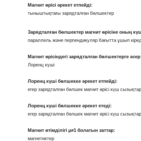
Магнит өрісі әрекет етпейді:
тыныштықтағы зарядталған бөлшектер
Зарядталған бөлшектер магнит өрісіне оның к
параллель және перпендикуляр бағытта ұшып кіред
Магнит өрісіндегі зарядталған бөлшектерге әсер 
Лоренц күші
Лоренц күші бөлшекке әрекет етпейді:
егер зарядталған бөлшек магнит өрісі күш сызықта
Лоренц күші бөлшекке әрекет етеді:
егер зарядталған бөлшек магнит өрісі күш сызықта
Магнит өтімділігі μ≠1 болатын заттар:
магнетиктер