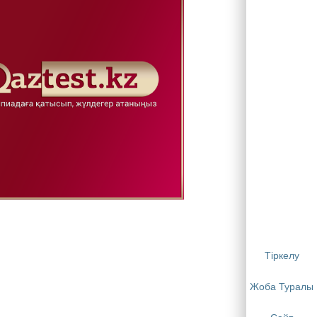
Тіркелу
Жоба Туралы