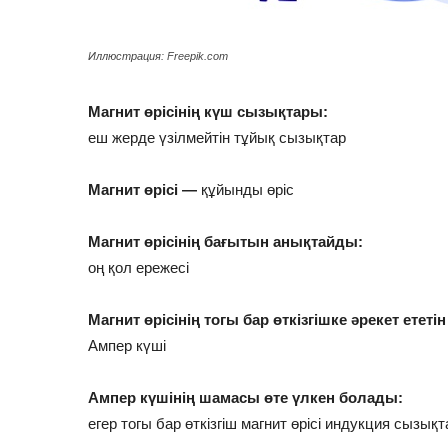
Иллюстрация: Freepik.com
Магнит өрісінің күш сызықтары:
еш жерде үзілмейтін тұйық сызықтар
Магнит өрісі —
құйынды өріс
Магнит өрісінің бағытын анықтайды:
оң қол ережесі
Магнит өрісінің тогы бар өткізгішке әрекет ететін
Ампер күші
Ампер күшінің шамасы өте үлкен болады:
егер тогы бар өткізгіш магнит өрісі индукция сызы