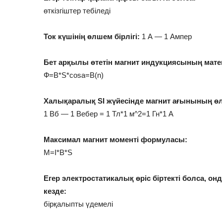
өткізгіштер тебіледі
Ток күшінің өлшем бірлігі:
1 А — 1 Ампер
Бет арқылы өтетін магнит индукциясының мате
Ф=В*S*cosa=B(n)
Халықаралық SI жүйесінде магнит ағынының өлш
1 Вб — 1 Вебер = 1 Тл*1 м^2=1 Гн*1 А
Максимал магнит моменті формуласы:
M=I*B*S
Егер электростатикалық өріс біртекті болса, о
кезде:
бірқалыпты үдемелі