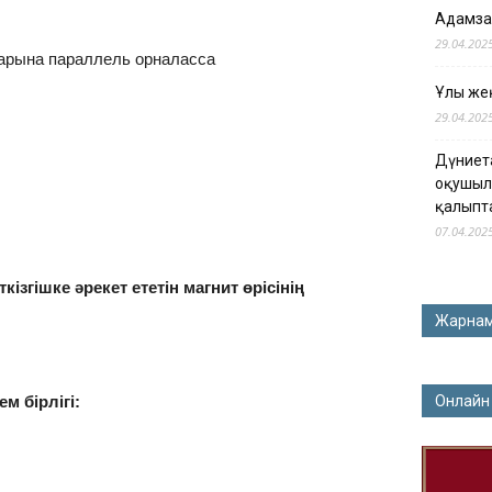
Адамза
29.04.202
қтарына параллель орналасса
Ұлы жең
29.04.202
Дүниет
оқушыл
қалыпт
07.04.202
ізгішке әрекет ететін магнит өрісінің
Жарна
 бірлігі:
Онлайн