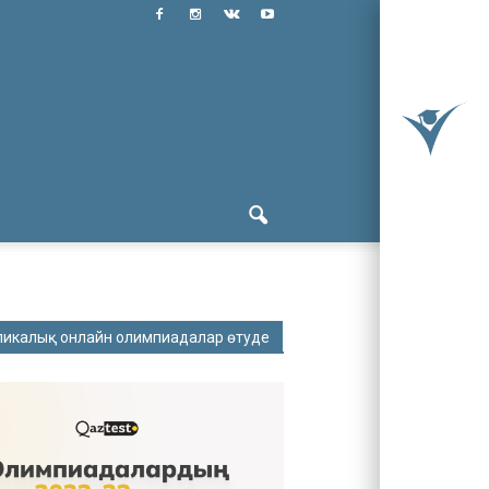
ликалық онлайн олимпиадалар өтуде