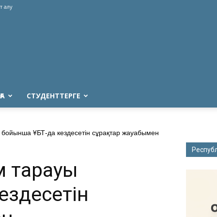
т алу
ҒА
СТУДЕНТТЕРГЕ
 бойынша ҰБТ-да кездесетін сұрақтар жауабымен
Респуб
м тарауы
ездесетін