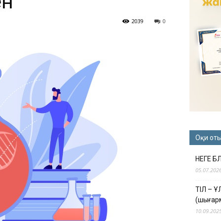
ен
2039
0
Оқи от
НЕГЕ Б
05.07.202
ТІЛ – 
(шығар
10.09.202