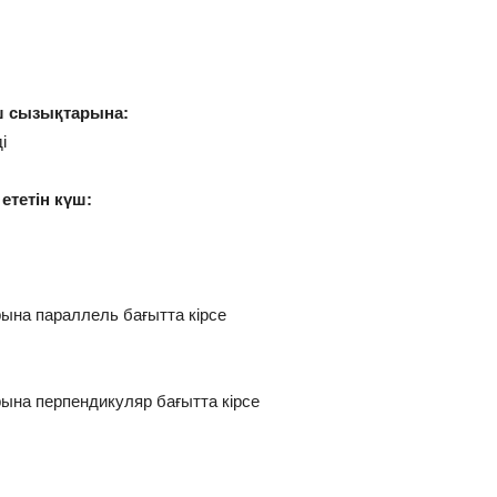
үш сызықтарына:
і
ететін күш:
рына параллель бағытта кірсе
рына перпендикуляр бағытта кірсе