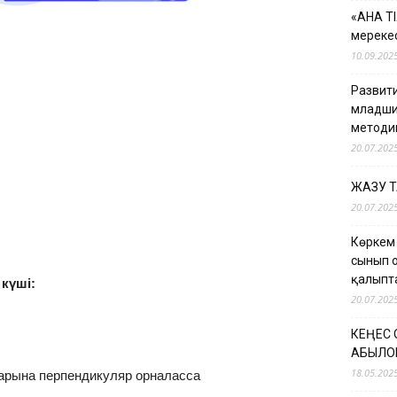
«АНА Т
мерекес
10.09.202
Развити
младши
методи
20.07.202
ЖАЗУ 
20.07.202
Көркем
сынып 
қалыпт
 күші:
20.07.202
КЕҢЕС
ҚАБЫЛО
18.05.202
қтарына перпендикуляр орналасса