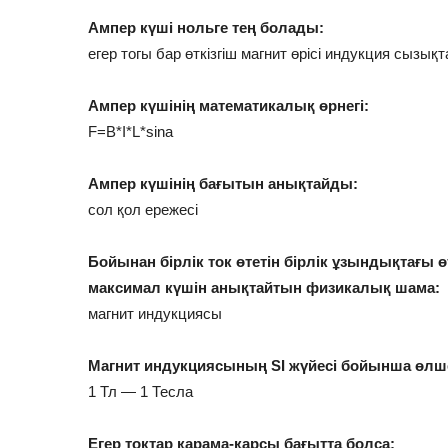
Ампер күші нольге тең болады:
егер тогы бар өткізгіш магнит өрісі индукция сызы
Ампер күшінің математикалық өрнегі:
F=B*I*L*sina
Ампер күшінің бағытын анықтайды:
сол қол ережесі
Бойынан бірлік ток өтетін бірлік ұзындықтағы өтк
максимал күшін анықтайтын физикалық шама:
магнит индукциясы
Магнит индукциясының SI жүйесі бойынша өлшем
1 Тл — 1 Тесла
Егер токтар қарама-қарсы бағытта болса: