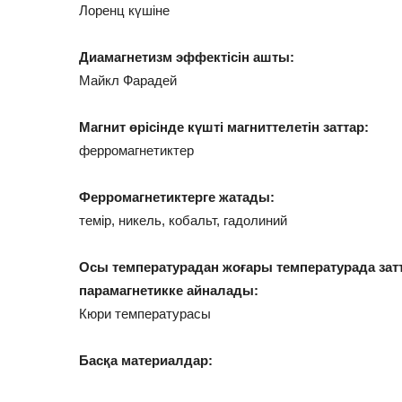
Лоренц күшіне
Диамагнетизм эффектісін ашты:
Майкл Фарадей
Магнит өрісінде күшті магниттелетін заттар:
ферромагнетиктер
Ферромагнетиктерге жатады:
темір, никель, кобальт, гадолиний
Осы температурадан жоғары температурада зат
парамагнетикке айналады:
Кюри температурасы
Басқа материалдар: