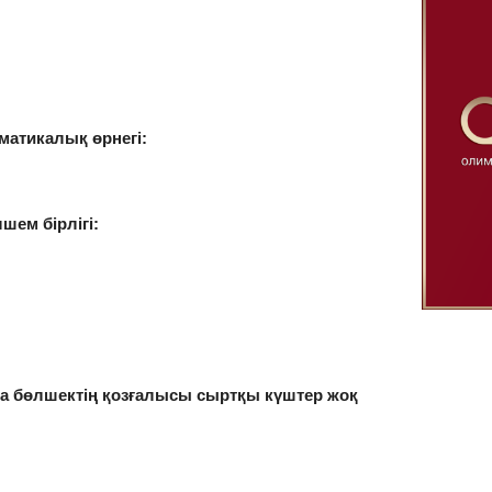
матикалық өрнегі:
ем бірлігі:
нда бөлшектің қозғалысы сыртқы күштер жоқ