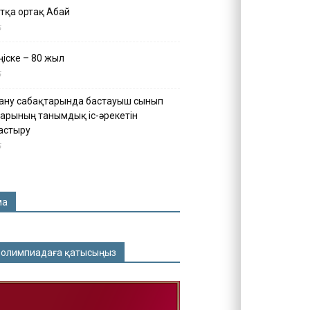
тқа ортақ Абай
5
іске – 80 жыл
5
ану сабақтарында бастауыш сынып
арының танымдық іс-әрекетін
астыру
5
ма
 олимпиадаға қатысыңыз