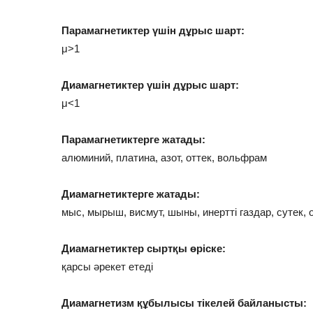
Парамагнетиктер үшін дұрыс шарт:
μ>1
Диамагнетиктер үшін дұрыс шарт:
μ<1
Парамагнетиктерге жатады:
алюминий, платина, азот, оттек, вольфрам
Диамагнетиктерге жатады:
мыс, мырыш, висмут, шыны, инертті газдар, сутек,
Диамагнетиктер сыртқы өріске:
қарсы әрекет етеді
Диамагнетизм құбылысы тікелей байланысты: