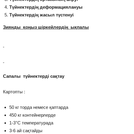
Түйнектердің деформациялануы
Түйнектердің жасыл түстенуі
Зиянды қоңыз шіркейлердің ықпалы
Сапалы түйнектерді сақтау
Картопты :
50 кг торда немесе қаптарда
450 кг контейнерлерде
1-3°С температурада
3-6 ай сақтайды