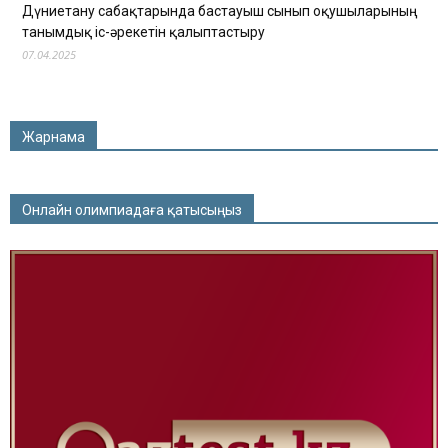
Дүниетану сабақтарында бастауыш сынып оқушыларының
танымдық іс-әрекетін қалыптастыру
07.04.2025
Жарнама
Онлайн олимпиадаға қатысыңыз