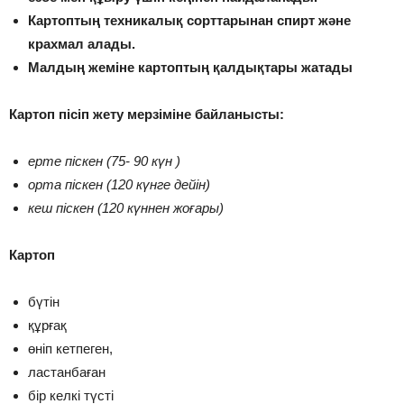
Картоптың техникалық сорттарынан спирт және
крахмал алады.
Малдың жеміне картоптың қалдықтары жатады
Картоп пісіп жету мерзіміне байланысты:
ерте піскен (75- 90 күн )
орта піскен (120 күнге дейін)
кеш піскен (120 күннен жоғары)
Картоп
бүтін
құрғақ
өніп кетпеген,
ластанбаған
бір келкі түсті