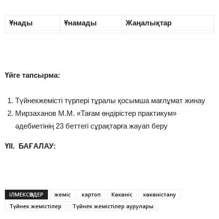
Ұнады
Ұнамады
Жаңалықтар
Үйге тапсырма:
Түйнекжемісті түрлері тұралы қосымша мағлұмат жинау
Мирзаханов М.М. «Тағам өндірістер практикум»
әдебиетінің 23 беттегі сұрақтарға жауап беру
ҮІІ. БАҒАЛАУ:
ІЛМЕКСӨЗДЕР
жеміс
картоп
Көкөніс
көкөністану
Түйнек жемістілер
Түйнек жемістілер аурулары