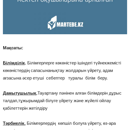
Мақсаты:
Білімділік
.
Білімгерлерге көкөністер ішіндегі түйнекжемісті
көкөністердің сапасынанықтау жолдарын үйрету, адам
ағзасына әсер етуші себептер туралы білім беру.
Дамытушылық
.
Тауартану пәнінен алған білімдерін дұрыс
талдап,тұжырымдай білуге үйрету және жүйелі ойлау
қабілеттерін жетілдіру
Тәрбиелік.
Білімгерлердің көпшіл болуға үйрету, өз-ара