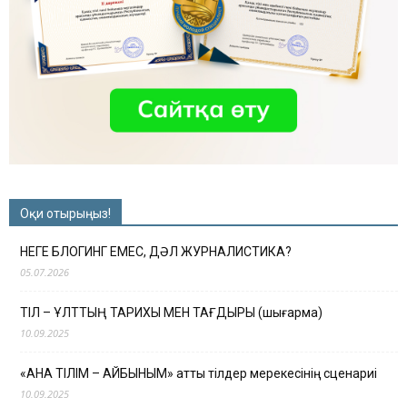
Оқи отырыңыз!
НЕГЕ БЛОГИНГ ЕМЕС, ДӘЛ ЖУРНАЛИСТИКА?
05.07.2026
ТІЛ – ҰЛТТЫҢ ТАРИХЫ МЕН ТАҒДЫРЫ (шығарма)
10.09.2025
«АНА ТІЛІМ – АЙБЫНЫМ» атты тілдер мерекесінің сценариі
10.09.2025