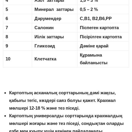
4
Азот заттары
1,5 – 3 %
5
Минерал заттары
0,5 – 2 %
6
Дәрумендер
С,В1, В2,В6,РР
7
Салонин
Піспеген картопта
8
Иілік заттары
Пісірілген картопта
9
Гликозид
Дәміне қарай
Құрамына
10
Клетчатка
байланысты
Картоптың асханалық сорттарының дәмі жақсы,
қабығы тегіс, көздері саяз болуы қажет. Крахмал
мөлшері 12-18 % және тез піседі.
Картоптың универсалды сорттарында крахмалдың
мөлшері жоғары және тез піседі, сондықтан оларды
езбе мен құыру үшін кеңінен пайдаланады.