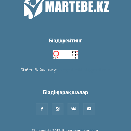
Біздің рейтинг
Бізбен байланысу:
tolegenberikbol@gmail.com
Біздің парақшалар
© copyright 2017. Барлық құқықтар қоғалған