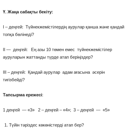
Ү. Жаңа сабақты бекіту:
І – деңгей: Түйнекжемістілердің аурулар қанша және қандай
топқа бөлінеді?
ІІ — деңгей: Ең азы 10 төмен емес түйнекжемістілер
ауруларын жаттанды түрде атап беріңіздер?
ІІІ – деңгей: Қандай аурулар адам ағасына әсерін
тигізбейді?
Тапсырма ережесі
:
1 деңгей — «3» 2 – деңгей – «4»; 3 – деңгей — «5»
Түйін тәріздес көкөністерді атап бер?