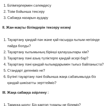
Білімгерлермен сәлемдесу
Тізім бойынша тексеру
Сабаққа назарын аудару
ІІ. Жан-жақты білімдерін тексеру кезеңі
Тауартану қандай пән және қай ғасырда ғылым негізінде
пайда болды?
Тауартану ғылымының бірінші қалаушылары кім?
Тауартану пәні азық-түліктерге қандай әсері бар?
Тауартану пәні қандай ғылымдарымен тығыз байланыста?
Стандарт дегеніміз не?
Бүгінгі тауартану пәні бойынша жаңа сабағымызда біз
қандай шикізатты зерттейміз?
ІІІ. Жаңа сабаққа әзірлену :
Тарихқа шолу: Біз картоп туралы не білеміз?