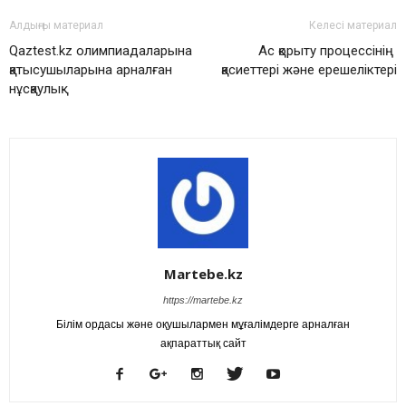
Алдыңғы материал
Келесі материал
Qaztest.kz олимпиадаларына
Ас қорыту процессінің
қатысушыларына арналған
қасиеттері және ерешеліктері
нұсқаулық
Martebe.kz
https://martebe.kz
Білім ордасы және оқушылармен мұғалімдерге арналған
ақпараттық сайт