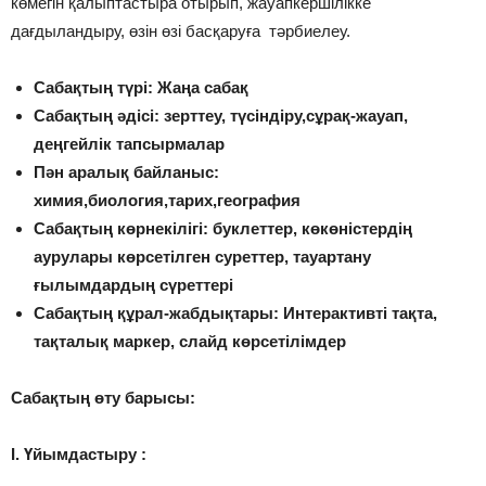
көмегін қалыптастыра отырып, жауапкершілікке
дағдыландыру, өзін өзі басқаруға тәрбиелеу.
Сабақтың түрі: Жаңа сабақ
Сабақтың әдісі: зерттеу, түсіндіру,сұрақ-жауап,
деңгейлік тапсырмалар
Пән аралық байланыс:
химия,биология,тарих,география
Сабақтың көрнекілігі: буклеттер, көкөністердің
аурулары көрсетілген суреттер, тауартану
ғылымдардың сүреттері
Сабақтың құрал-жабдықтары: Интерактивті тақта,
тақталық маркер, слайд көрсетілімдер
Сабақтың өту барысы:
І. Үйымдастыру :