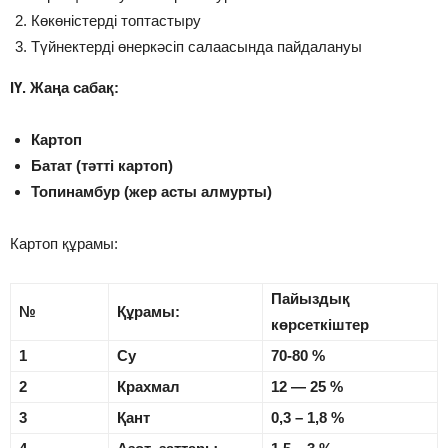
Көкөністерді топтастыру
Түйнектерді өнеркәсіп салаасында пайдалануы
ІҮ. Жаңа сабақ:
Картоп
Батат (тәтті картоп)
Топинамбур (жер асты алмурты)
Картоп құрамы:
Пайыздық
№
Құрамы:
көрсеткіштер
1
Су
70-80 %
2
Крахмал
12 — 25 %
3
Қант
0,3 – 1,8 %