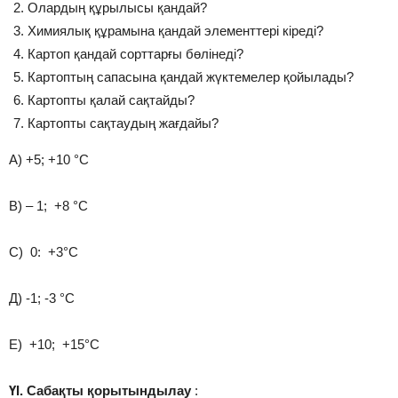
Олардың құрылысы қандай?
Химиялық құрамына қандай элементтері кіреді?
Картоп қандай сорттарғы бөлінеді?
Картоптың сапасына қандай жүктемелер қойылады?
Картопты қалай сақтайды?
Картопты сақтаудың жағдайы?
А) +5; +10 °С
В) – 1; +8 °С
С) 0: +3°С
Д) -1; -3 °С
Е) +10; +15°С
ҮІ. Сабақты қорытындылау
: