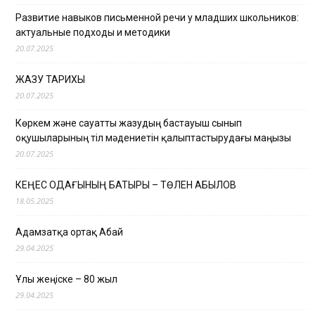
Развитие навыков письменной речи у младших школьников:
актуальные подходы и методики
20.07.2025
ЖАЗУ ТАРИХЫ
20.07.2025
Көркем және сауатты жазудың бастауыш сынып
оқушыларының тіл мәдениетін қалыптастырудағы маңызы
20.07.2025
КЕҢЕС ОДАҒЫНЫҢ БАТЫРЫ – ТӨЛЕН ҚАБЫЛОВ
18.05.2025
Адамзатқа ортақ Абай
29.04.2025
Ұлы жеңіске – 80 жыл
29.04.2025