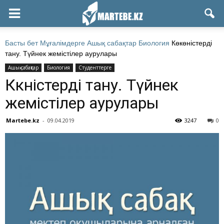
Басты бет
Мұғалімдерге
Ашық сабақтар
Биология
Көкөністерді
тану. Түйнек жемістілер аурулары
Ашық сабақтар
Биология
Студенттерге
Көкөністерді тану. Түйнек
жемістілер аурулары
Martebe.kz
-
09.04.2019
3247
0