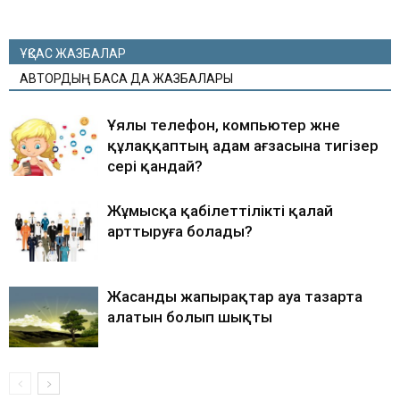
ҰҚСАС ЖАЗБАЛАР
АВТОРДЫҢ БАСҚА ДА ЖАЗБАЛАРЫ
Ұялы телефон, компьютер және
құлаққаптың адам ағзасына тигізер
әсері қандай?
Жұмысқа қабілеттілікті қалай
арттыруға болады?
Жасанды жапырақтар ауа тазарта
алатын болып шықты