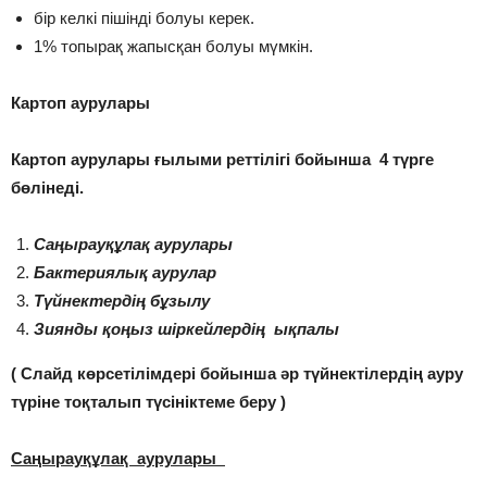
бір келкі пішінді болуы керек.
1% топырақ жапысқан болуы мүмкін.
Картоп аурулары
Картоп аурулары ғылыми реттілігі бойынша 4 түрге
бөлінеді.
Саңырауқұлақ аурулары
Бактериялық аурулар
Түйнектердің бұзылу
Зиянды қоңыз шіркейлердің ықпалы
( Слайд көрсетілімдері бойынша әр түйнектілердің ауру
түріне тоқталып түсініктеме беру )
Саңырауқұлақ аурулары