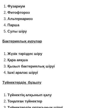
Фузариум
Фитофтороз
Альтернариоз
Парша
Сулы шіру
Бактериялық аурулар
Жүзік тәріздес шіру
Қара аяқша
Қызыл бактериялық шіруі
Ішкі аралас шіруі
Түйнектердің бұзылу
Түйнектің алқынып қалу
Тоңалған түйнектер
Түйнектердің ортасының шіруі