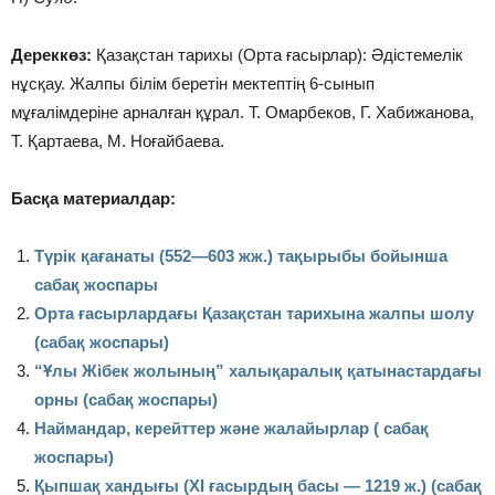
Дереккөз:
Қазақстан тарихы (Орта ғасырлар): Әдістемелік
нұсқау. Жалпы білім беретін мектептің 6-сынып
мұғалімдеріне арналған құрал. Т. Омарбеков, Г. Хабижанова,
Т. Қартаева, М. Ноғайбаева.
Басқа материалдар:
Түрiк қағанаты (552—603 жж.) тақырыбы бойынша
сабақ жоспары
Орта ғасырлардағы Қазақстан тарихына жалпы шолу
(сабақ жоспары)
“Ұлы Жібек жолының” халықаралық қатынастардағы
орны (сабақ жоспары)
Наймандар, керейттер және жалайырлар ( сабақ
жоспары)
Қыпшақ хандығы (ХI ғасырдың басы — 1219 ж.) (сабақ