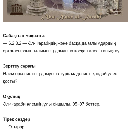
Сабақтың мақсаты:
— 6.2.3.2 — Әл-Фарабидің және басқа да ғалымдардың
ортағасырлық ғылымның дамуына қосқан үлесін анықтау.
Зерттеу сұрағы
Әлем өркениетінің дамуына түрік мәдениеті қандай үлес
қосты?
Оқулық
Әл-Фараби әлемнің ұлы ойшылы. 95–97 беттер.
Тірек сөздер
— Отырар