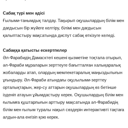
Сабақ түрі мен әдісі
Ғылыми-танымдық талдау. Тақырып оқушылардың білім мен
дағдысын бір жүйеге келтіру, білімі мен дағдысын
қалыптастыру мақсатында диспут сабақ өткізуге келеді.
Сабаққа қатысты ескертпелер
Әл-Фарабидің Дамасктегі кешені қызметіне тоқтала отырып,
әл-Фараби мұраларын зерттеуге бағытталған халықаралық
жобаларды атап, олардың мемлекетаралық маңыздылығын
ұғындыру. Әл-Фараби атындағы оқу,ғылыми-зерттеу
орталықтарын, жер-су аттарын оқушылардың өз бетінше
ізденіп атауын ұйымдастыру керек. Оқушылардың білім мен
ғылымға құштарлығын арттыру мақсатында әл-Фарабидің
білім мен ғылым туралы нақыл сөздерін интерактивті тақтаға
алдын-ала енгізіп қою керек.