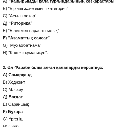
А) “Қайырымды қала тұрғындарының көзқарастары”
В) “Бірінші және екінші категория”
С) “Асыл тастар”
Д) “Риторика”
Е) “Білім мен парасаттылық”
F) “Азаматтық саясат”
G) “Мухаббатнама”
H) “Кодекс куманикус”.
2. Әл Фараби білім алған қалаларды көрсетіңіз:
А) Самарқанд
В) Ходжент
С) Мәскеу
Д) Бағдат
Е) Сарайшық
F) Бұхара
G) Үргеніш
H) Суяб.