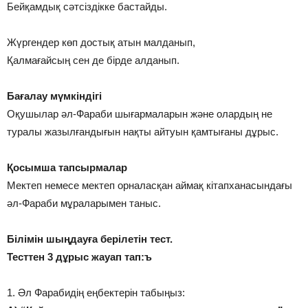
Бейқамдық сәтсіздікке бастайды.
Жүргендер көп достық атын малданып,
Қалмағайсың сен де бірде алданып.
Бағалау мүмкіндігі
Оқушылар әл-Фараби шығармаларын және олардың не
туралы жазылғандығын нақты айтуын қамтығаны дұрыс.
Қосымша тапсырмалар
Мектеп немесе мектеп орналасқан аймақ кітапханасындағы
әл-Фараби мұраларымен таныс.
Білімін шыңдауға берілетін тест.
Тесттен 3 дұрыс жауап тап:ъ
1. Әл Фарабидің еңбектерін табыңыз: