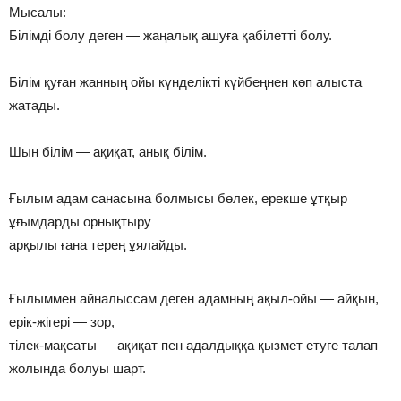
Мысалы:
Білімді болу деген — жаңалық ашуға қабілетті болу.
Білім қуған жанның ойы күнделікті күйбеңнен көп алыста
жатады.
Шын білім — ақиқат, анық білім.
Ғылым адам санасына болмысы бөлек, ерекше ұтқыр
ұғымдарды орнықтыру
арқылы ғана терең ұялайды.
Ғылыммен айналыссам деген адамның ақыл-ойы — айқын,
ерік-жігері — зор,
тілек-мақсаты — ақиқат пен адалдыққа қызмет етуге талап
жолында болуы шарт.