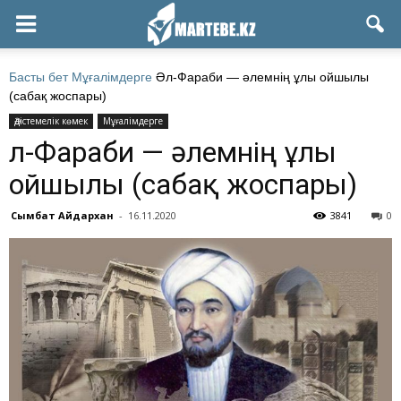
Басты бет
Мұғалімдерге
Әл-Фараби — әлемнің ұлы ойшылы
(сабақ жоспары)
Әдістемелік көмек
Мұғалімдерге
Әл-Фараби — әлемнің ұлы
ойшылы (сабақ жоспары)
Сымбат Айдархан
-
16.11.2020
3841
0