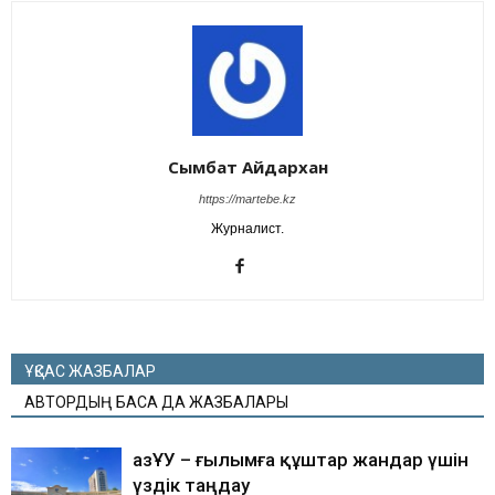
Сымбат Айдархан
https://martebe.kz
Журналист.
ҰҚСАС ЖАЗБАЛАР
АВТОРДЫҢ БАСҚА ДА ЖАЗБАЛАРЫ
ҚазҰУ – ғылымға құштар жандар үшін
үздік таңдау