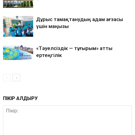
Дұрыс тамақтанудың адам ағзасы
үшін маңызы
«Тәуелсіздік — тұғырым» атты
ертеңгілік
ПІКІР ҚАЛДЫРУ