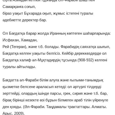
Самарқанға соғып,
біраз уақыт Бұхарада оқып, жұмыс істегені туралы
әдебиетте деректер бар.
Ол Бағдатқа барар жолда Иранның көптеген шаһарларында:
Исфахан, Хамадан,
Рей (Тегеран), және т.б. болады. Фарабидің саяхатқа шығып,
Бағдатқа келген уақыты белгісіз. Кейбір дереккөздерде ол
Бағдатқа халиф әл-Мұқтадирдің тұсында (908-932) келгені
туралы айтылады.
Бағдатта әл-Фараби білім алуға және ғылыми-танымдық
қызметке белсене араласып кетеді: ол әртүрлі тілдерді
зерттейді, олардың ішінде парсы, грек, сирия және т.б. бар,
бірақ бірінші кезекте өзі бұрын білмеген араб тілін үйренуге
ден қояды. (Әл-Фараби. Таңдамалы трактаттары. Алматы.
Арыс. 2009).