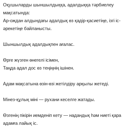
Оқушыларды шыншылдыққа, адалдыққа тәрбиелеу
мақсатында:
Ар-ождан алдындағы адалдық өз қадір-қасиетіңе, ізгі іс-
әрекетіңе байланысты.
Шыншылдық адалдықпен ағалас.
Өрге жүзген өнегелі ісімен,
Таңда адал дос өз теңіңнің ішінен.
Адам мақсатына өзін-өзі жетілдіру арқылы жетеді.
Мінез-құлық міні — рухани кеселге жатады.
Өзгенің пікірін иемденіп кету — надандық һәм ниеті қара
адамға лайық іс.