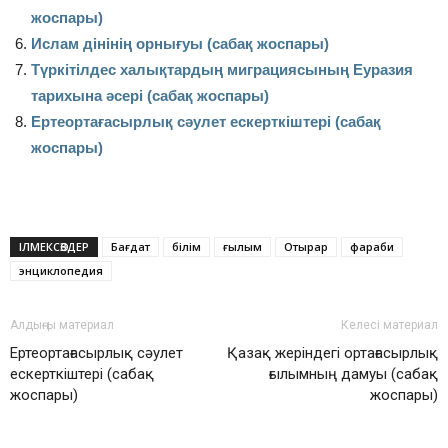
жоспары)
Ислам дінінің орнығуы (сабақ жоспары)
Түркітілдес халықтардың миграциясының Еуразия
тарихына әсері (сабақ жоспары)
Ертеортағасырлық сәулет ескерткіштері (сабақ
жоспары)
ІЛМЕКСӨЗДЕР
Бағдат
білім
ғылым
Отырар
фараби
энциклопедия
Алдыңғы материал
Келесі материал
Ертеортағасырлық сәулет
Қазақ жеріндегі ортағасырлық
ескерткіштері (сабақ
ғылымның дамуы (сабақ
жоспары)
жоспары)