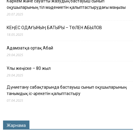
Көркем және сауатты жазудың бастауыш сынып
оқушыларының тіл мәдениетін қалыптастырудағы маңызы
20.07.2025
КЕҢЕС ОДАҒЫНЫҢ БАТЫРЫ – ТӨЛЕН ҚАБЫЛОВ
18.05.2025
Адамзатқа ортақ Абай
29.04.2025
Ұлы жеңіске – 80 жыл
29.04.2025
Дүниетану сабақтарында бастауыш сынып оқушыларының
танымдық іс-әрекетін қалыптастыру
07.04.2025
Жарнама