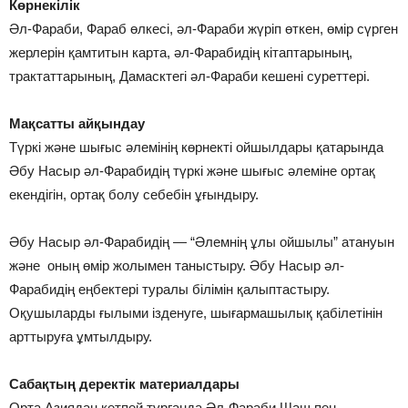
Көрнекілік
Әл-Фараби, Фараб өлкесі, әл-Фараби жүріп өткен, өмір сүрген
жерлерін қамтитын карта, әл-Фарабидің кітаптарының,
трактаттарының, Дамасктегі әл-Фараби кешені суреттері.
Мақсатты айқындау
Түркі және шығыс әлемінің көрнекті ойшылдары қатарында
Әбу Насыр әл-Фарабидің түркі және шығыс әлеміне ортақ
екендігін, ортақ болу себебін ұғындыру.
Әбу Насыр әл-Фарабидің — “Әлемнің ұлы ойшылы” атануын
және оның өмір жолымен таныстыру. Әбу Насыр әл-
Фарабидің еңбектері туралы білімін қалыптастыру.
Оқушыларды ғылыми ізденуге, шығармашылық қабілетінін
арттыруға ұмтылдыру.
Сабақтың деректік материалдары
Орта Азиядан кетпей тұрғанда Әл-Фараби Шаш пен