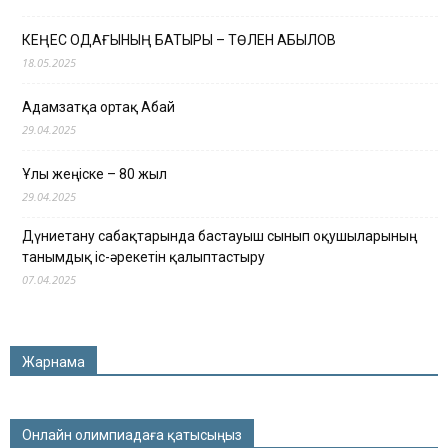
КЕҢЕС ОДАҒЫНЫҢ БАТЫРЫ – ТӨЛЕН ҚАБЫЛОВ
18.05.2025
Адамзатқа ортақ Абай
29.04.2025
Ұлы жеңіске – 80 жыл
29.04.2025
Дүниетану сабақтарында бастауыш сынып оқушыларының
танымдық іс-әрекетін қалыптастыру
07.04.2025
Жарнама
Онлайн олимпиадаға қатысыңыз