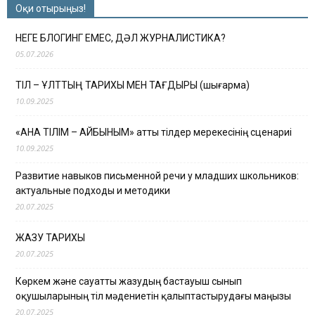
Оқи отырыңыз!
НЕГЕ БЛОГИНГ ЕМЕС, ДӘЛ ЖУРНАЛИСТИКА?
05.07.2026
ТІЛ – ҰЛТТЫҢ ТАРИХЫ МЕН ТАҒДЫРЫ (шығарма)
10.09.2025
«АНА ТІЛІМ – АЙБЫНЫМ» атты тілдер мерекесінің сценариі
10.09.2025
Развитие навыков письменной речи у младших школьников:
актуальные подходы и методики
20.07.2025
ЖАЗУ ТАРИХЫ
20.07.2025
Көркем және сауатты жазудың бастауыш сынып
оқушыларының тіл мәдениетін қалыптастырудағы маңызы
20.07.2025