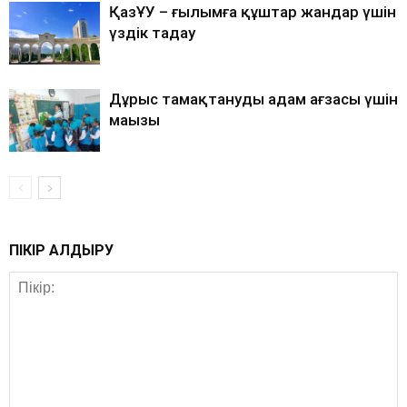
ҚазҰУ – ғылымға құштар жандар үшін
үздік таңдау
Дұрыс тамақтанудың адам ағзасы үшін
маңызы
ПІКІР ҚАЛДЫРУ