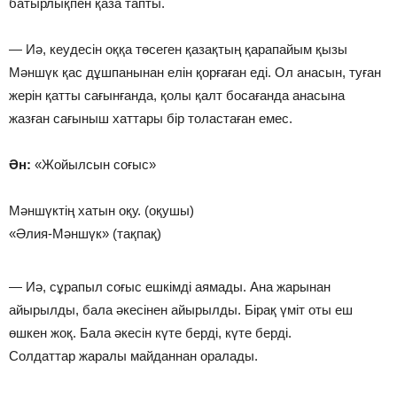
батырлықпен қаза тапты.
— Иә, кеудесін оққа төсеген қазақтың қарапайым қызы
Мәншүк қас дұшпанынан елін қорғаған еді. Ол анасын, туған
жерін қатты сағынғанда, қолы қалт босағанда анасына
жазған сағыныш хаттары бір толастаған емес.
Ән:
«Жойылсын соғыс»
Мәншүктің хатын оқу. (оқушы)
«Әлия-Мәншүк» (тақпақ)
— Иә, сұрапыл соғыс ешкімді аямады. Ана жарынан
айырылды, бала әкесінен айырылды. Бірақ үміт оты еш
өшкен жоқ. Бала әкесін күте берді, күте берді.
Солдаттар жаралы майданнан оралады.