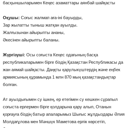
басқыншыларымен Кеңес азаматтары аянбай шайқасты
Оқушы:
Соғыс жалмап аға-іні бауырды,
Зар жылатты тыныш жатқан ауылды.
Жалғызынан айырыпты ананы,
Әкесінен айырыпты баланы.
Жүргізуші:
Осы соғыста Кеңес одағының басқа
республикаларымен бірге біздің Қазақстан Республикасы да
жан аямай шайқасты. Даңқты қарулыкүштердің және еңбек
армиясының құрамында 1 млн 870 мың қазақстандықтар
болған.
Ат ауыздығымен су ішкең, ер етегімен су кешкен сұрапыл
соғыста ерлермен бірге қолдарына қару алып, Отанын
қорғауға біздің батыр апаларымыз Шығыс жұлдыздары Әлия
Молдағұлова мен Мәншүк Маметова ерлік көрсетіп,