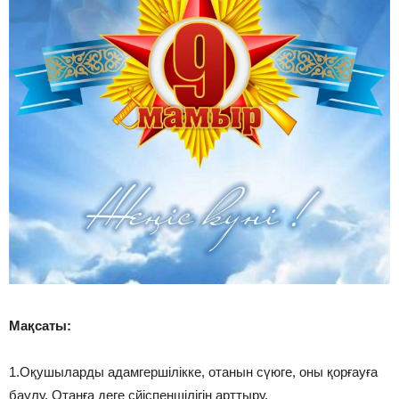
Мақсаты:
1.Оқушыларды адамгершілікке, отанын сүюге, оны қорғауға
баулу. Отанға деге сйіспеншілігін арттыру.