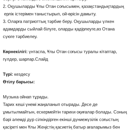
2. Оқушыларды Ұлы Отан соғысымен, қазақстандықтардың
ерлік істерімен таныстырып, ой-өрісін дамыту.
3. Оларға патриоттық тәрбие беру. Оқушыларды үлкен
адамдарды сыйлай білуге, оларды қадірлеуге,өз Отана
сүюге тәрбиелеу.
Көрнекілігі:
үнтаспа, Ұлы Отан соғысы туралы кітаптар,
гүлдер, шарлар.Слайд
Түрі:
кездесу
Өтілу барысы:
Музыка ойнап тұрады.
Тарих кеші үнемі жаңаланып отырады. Десе де
ұмытылмайтын, ескермейтін тарихи оқиғалар болады. Соның
бәрі әлемді дүр сілкіндірген екінші дүниежүзілік соғыстың
қасіреті мен Ұлы Жеңістің қасиетің батыр ағаларымыз бен