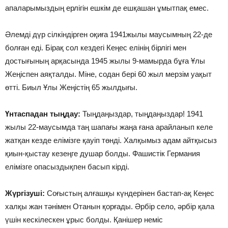
апаларымыздың ерлігін ешкім де ешқашан ұмытпақ емес.
Әлемді дүр сілкіндірген оқиға 1941жылы маусымның 22-де
болған еді. Бірақ сол кездегі Кеңес елінің бірлігі мен
достығының арқасында 1945 жылы 9-мамырда бұға Ұлы
Жеңіспен аяқталды. Міне, содан бері 60 жыл мерзім уақыт
өтті. Биыл Ұлы Жеңістің 65 жылдығы.
Үнтаспадан тыңдау:
Тыңдаңыздар, тыңдаңыздар! 1941
жылы 22-маусымда таң шапағы жаңа ғана арайланып келе
жатқан кезде елімізге қауіп төнді. Халқымыз адам айтқысыз
қиын-қыстау кезеңге душар болды. Фашистік Германия
елімізге опасыздықпен басып кірді.
Жүргізуші:
Соғыстың алғашқы күндерінен бастап-ақ Кеңес
халқы жан тәнімен Отанын қорғады. Әрбір село, әрбір қала
үшін кескілескен ұрыс болды. Қанішер неміс