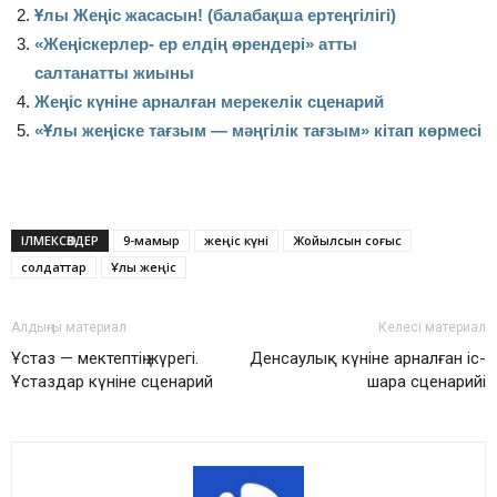
Ұлы Жеңіс жасасын! (балабақша ертеңгілігі)
«Жеңіскерлер- ер елдің өрендері» атты
салтанатты жиыны
Жеңіс күніне арналған мерекелік сценарий
«Ұлы жеңіске тағзым — мәңгілік тағзым» кітап көрмесі
ІЛМЕКСӨЗДЕР
9-мамыр
жеңіс күні
Жойылсын соғыс
солдаттар
Ұлы жеңіс
Алдыңғы материал
Келесі материал
Ұстаз — мектептің жүрегі.
Денсаулық күніне арналған іс-
Ұстаздар күніне сценарий
шара сценарийі