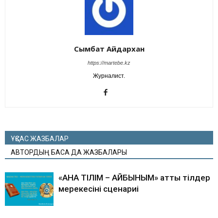
Сымбат Айдархан
https://martebe.kz
Журналист.
ҰҚСАС ЖАЗБАЛАР
АВТОРДЫҢ БАСҚА ДА ЖАЗБАЛАРЫ
«АНА ТІЛІМ – АЙБЫНЫМ» атты тілдер
мерекесінің сценариі