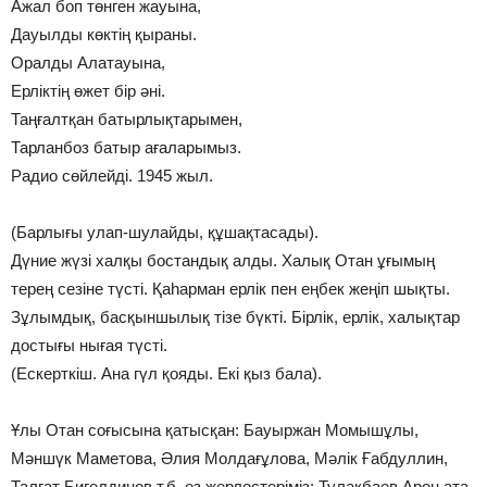
Ажал боп төнген жауына,
Дауылды көктің қыраны.
Оралды Алатауына,
Ерліктің өжет бір әні.
Таңғалтқан батырлықтарымен,
Тарланбоз батыр ағаларымыз.
Радио сөйлейді. 1945 жыл.
(Барлығы улап-шулайды, құшақтасады).
Дүние жүзі халқы бостандық алды. Халық Отан ұғымың
терең сезіне түсті. Қаһарман ерлік пен еңбек жеңіп шықты.
Зұлымдық, басқыншылық тізе бүкті. Бірлік, ерлік, халықтар
достығы нығая түсті.
(Ескерткіш. Ана гүл қояды. Екі қыз бала).
Ұлы Отан соғысына қатысқан: Бауыржан Момышұлы,
Мәншүк Маметова, Әлия Молдағұлова, Мәлік Ғабдуллин,
Талғат Бигелдинов т.б. өз жерлестеріміз: Тулақбаев Арон ата,