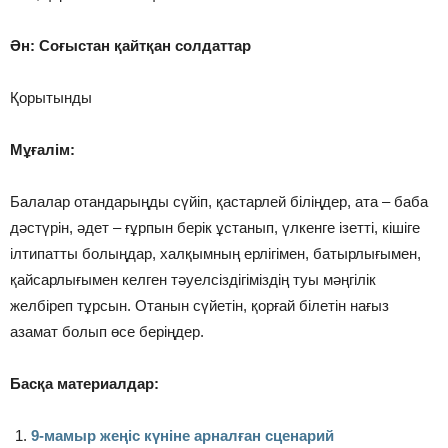
Ән: Соғыстан қайтқан солдаттар
Қорытынды
Мұғалім:
Балалар отандарыңды сүйіп, қастарлей біліңдер, ата – баба
дәстүрін, әдет – ғұрпын берік ұстанып, үлкенге ізетті, кішіге
ілтипатты болыңдар, халқымның ерлігімен, батырлығымен,
қайсарлығымен келген тәуелсіздігіміздің туы мәңгілік
желбіреп тұрсын. Отанын сүйетін, қорғай білетін нағыз
азамат болып өсе беріңдер.
Басқа материалдар:
9-мамыр жеңіс күніне арналған сценарий