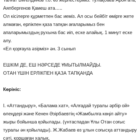
Аяпбергенов Қамеш ата…..
Ол кісілерге құрметпен бас иеміз. Ал осы бейбіт өмірге жете
алмаған, ерлікпен қаза тапқан ағаларымыз бен
апаларымыздың рухына бас иіп, еске алайық. 1 минут еске
алу.
«Ел қорғауға әзірміз» ән. 3 сынып
ЕШКІМ ДЕ, ЕШ НӘРСЕДЕ ҰМЫТЫЛМАЙДЫ.
ОТАН ҮШІН ЕРЛІКПЕН ҚАЗА ТАПҚАНДА
Көрініс:
І. «Аттандыру», «Балама хат», «Алғадай туралы әрбір ой»
өлеңдері және Кенен Әзірбаевтің «Жамбылға көңіл айту»
жыры бойынша қойылады. (үнтаспадан Ұлы Отан соғыс
туралы ән қойылады). Ж.Жабаев өз ұлын соғысқа аттандыру
сәті, қоршаған халық.