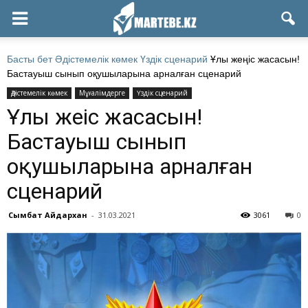
Басты бет
Әдістемелік көмек
Үздік сценарий
Ұлы жеңіс жасасын!
Бастауыш сынып оқушыларына арналған сценарий
Әдістемелік көмек
Мұғалімдерге
Үздік сценарий
Ұлы жеңіс жасасын!
Бастауыш сынып
оқушыларына арналған
сценарий
Сымбат Айдархан
-
31.03.2021
3061
0