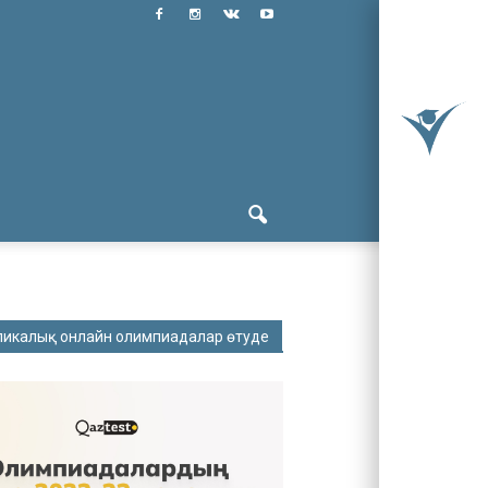
ликалық онлайн олимпиадалар өтуде