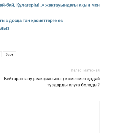
й-бай, Құлагерім!..» жақтауындағы ақын мен
ыз досқа тән қасиеттерге өз
аңыз
Эссе
Келесі материал
Бейтараптану реакциясының көмегімен қандай
тұздарды алуға болады?