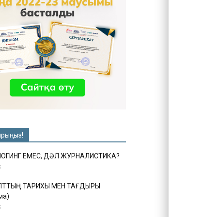
ырыңыз!
ЛОГИНГ ЕМЕС, ДӘЛ ЖУРНАЛИСТИКА?
6
ҰЛТТЫҢ ТАРИХЫ МЕН ТАҒДЫРЫ
ма)
5