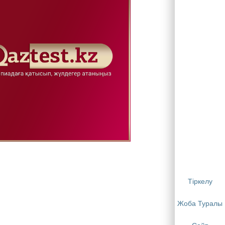
Тіркелу
Жоба Туралы