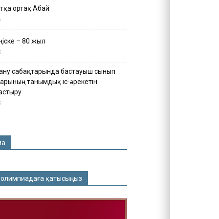
тқа ортақ Абай
5
іске – 80 жыл
5
ану сабақтарында бастауыш сынып
арының танымдық іс-әрекетін
астыру
5
ма
 олимпиадаға қатысыңыз