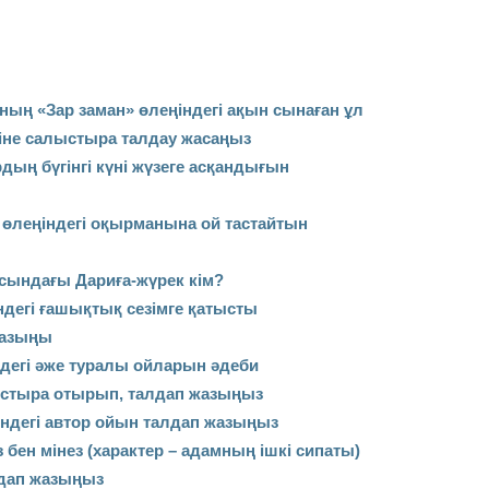
ның «Зар заман» өлеңіндегі ақын сынаған ұл
ңіне салыстыра талдау жасаңыз
ың бүгінгі күні жүзеге асқандығын
 өлеңіндегі оқырманына ой тастайтын
сындағы Дариға-жүрек кім?
дегі ғашықтық сезімге қатысты
 жазыңы
ндегі әже туралы ойларын әдеби
стыра отырып, талдап жазыңыз
індегі автор ойын талдап жазыңыз
бен мінез (характер – адамның ішкі сипаты)
лдап жазыңыз