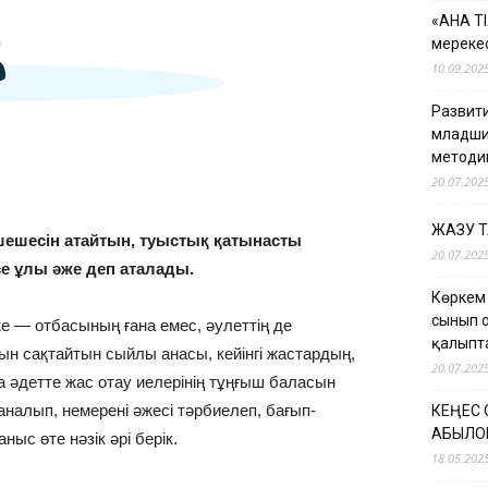
«АНА Т
мерекес
10.09.202
Развити
младши
методи
20.07.202
ЖАЗУ 
шешесін атайтын, туыстық қатынасты
20.07.202
се ұлы әже деп аталады.
Көркем
сынып 
же — отбасының ғана емес, әулеттің де
қалыпт
ын сақтайтын сыйлы анасы, кейінгі жастардың,
20.07.202
да әдетте жас отау иелерінің тұңғыш баласын
аналып, немерені әжесі тәрбиелеп, бағып-
КЕҢЕС
ҚАБЫЛО
ыс өте нәзік әрі берік.
18.05.202