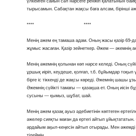
үлкейген сайын сәл нәрсеге ренжіп қалатынын байқ
тырысамын. Сабақтан жақсы баға алсам, бірінші әж
**** **** ***
Менің әжем ең тамаша адам. Оның жасы қазір 69-д
жұмыс жасаған. Қазір зейнеткер. Әжем — әкемнің 
Менің әжемнің қолынан көп нәрсе келеді. Оның сүйікт
ұршық иіріп, кеудеше, қолғап, т.б. бұйымдар тоқып 
бірге іс тіккенді де жақсы көреді. Әжемнің шашы ұ
Әжемнің сүйікті тамағы — қазақша ет. Оның иісін бұ
сусыны — қымыз, шұбат, шай.
Менің әжем қазақ ауыз әдебиетінін көптеген ертегіл
әжелер сияқты маған да ертегі айтып ұйықтататын.
әрдайым ақыл-кеңесін айтып отырады. Мен әжемді 
тілеймін.