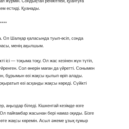
ап жүрмін. Сондықтан ренжітпей, қуантуға
ем естиді. Қуанады.
*
а. Ол Шалқар қаласында туып-өсіп, сонда
анасы, менің ақылшым.
і ісі — тоқыма тоқу. Ол жас кезінен жүн түтіп,
үйренген. Сол өнерін маған да үйретті. Сонымен
зын, бұрымын өзі жақсы қылып өріп алады.
рқыратып өзі асқанды жақсы көреді. Сүйікті
ер, аңыздар біледі. Кішкентай кезімде өзге
 Ол пайғамбар жасынан бері намаз оқиды. Бізге
өте жақсы көремін. Асыл әжеме ұзық ғұмыр