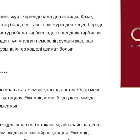
йғы жұрт көргенді бала деп атайды. Қазақ
таң барда ел таны еріп жүріп деп кеңес береді.
әстүрлі бала тәрбиесінде көргенділік тәрбиенің
ан тәлім алған немеренің рухани жағынан
 аузына ілігер көшелі азамат болып
*
тайымнан ата-әжемнің қолында өстім. Олар мені
л қатаңдау. Әжемнің үнемі біздің қасымызда
ырысамын.
ң «құлыншағым, ботақаным, айналайын» деген
сам, жадырап, масайрап қалады. Әжемнің