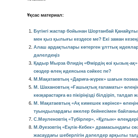
Ұқсас материал:
Бүгінгі жастар бойынан Шортанбай Қанайұлы
мен қыз қылығы кездесе ме? Екі заман кезе
Алаш ардақтылары көтерген ұлттық идеялард
дәлелдеңіз
Қадыр Мырза Әлидің «Өмірдің өзі қызық-ақ»
сөздер өлең идеясына сәйкес пе?
М.Мақатаевтың «Дариға-жүрек» шағын поэма
М. Шахановтың «Ғашықтық ғаламаты» өлеңін
көзқарастарға өз пікіріңізді білдіріп, талдап
М. Мақатаевтың «Ақ кимешек көрінсе» өлеңі
туындылардағы әжелер бейнесімен байланы
С.Мәуленовтің «Түбірлер», «Құлын» өлеңдер
М.Әуезовтің «Еңлік-Кебек» драмасындағы сөз 
жасаудағы шеберлігін дәлелдер арқылы та