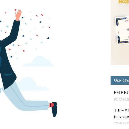
Оқи от
НЕГЕ Б
05.07.202
ТІЛ – 
(шығар
10.09.202