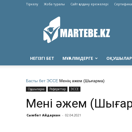
Тіркелу
Жоба туралы
Сайт қолдану ережелері
Сертифика
Martebe.kz
білім
сайты
НЕГІЗГІ БЕТ
МҰҒАЛІМДЕРГЕ
ОҚУШЫЛАР
Басты бет
ЭССЕ
Менің әжем (Шығарма)
Оқушыларға
Рефераттар
ЭССЕ
Менің әжем (Шыға
Сымбат Айдархан
-
02.04.2021