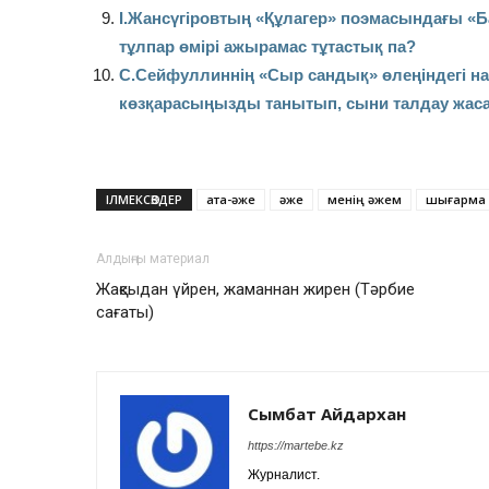
І.Жансүгіровтың «Құлагер» поэмасындағы «Ба
тұлпар өмірі ажырамас тұтастық па?
С.Сейфуллиннің «Сыр сандық» өлеңіндегі нағ
көзқарасыңызды танытып, сыни талдау жас
ІЛМЕКСӨЗДЕР
ата-әже
әже
менің әжем
шығарма
Алдыңғы материал
Жақсыдан үйрен, жаманнан жирен (Тәрбие
сағаты)
Сымбат Айдархан
https://martebe.kz
Журналист.