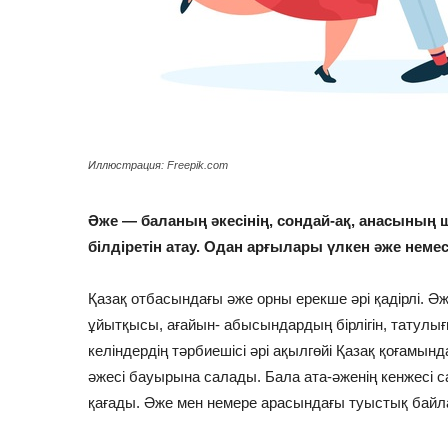
Иллюстрация: Freepik.com
Әже — баланың әкесінің, сондай-ақ, анасының 
білдіретін атау. Одан арғылары үлкен әже неме
Қазақ отбасындағы әже орны ерекше әрі қадірлі. Ә
ұйытқысы, ағайын- абысындардың бірлігін, татулығ
келіндердің тәрбиешісі әрі ақылгөйі Қазақ қоғамын
әжесі бауырына салады. Бала ата-әженің кенжесі с
қағады. Әже мен немере арасындағы туыстық байлан