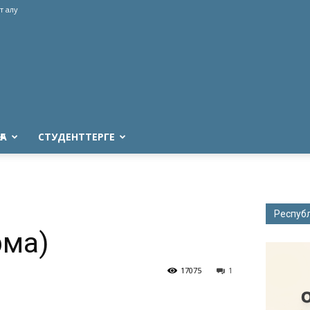
т алу
ҒА
СТУДЕНТТЕРГЕ
Респуб
рма)
17075
1