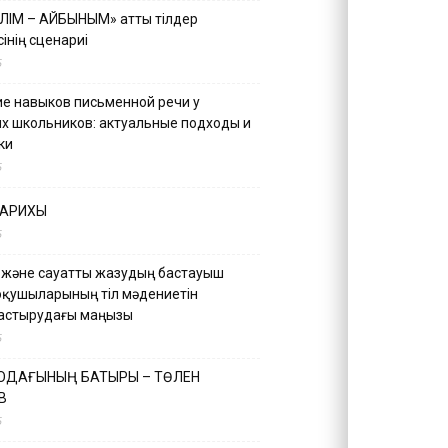
ІЛІМ – АЙБЫНЫМ» атты тілдер
інің сценариі
5
е навыков письменной речи у
х школьников: актуальные подходы и
ки
5
ТАРИХЫ
5
 және сауатты жазудың бастауыш
оқушыларының тіл мәдениетін
астырудағы маңызы
5
 ОДАҒЫНЫҢ БАТЫРЫ – ТӨЛЕН
В
5