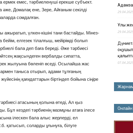
на ермек емес, тәрбиеленуші ерекше субъект.
Адамза
 әже, Домалақ ене, Зере, Айғаным секілді
29.04.202
маларда сомдалған.
Ұлы жең
29.04.202
ажыратып, үлкен-кішіні тани бастайды. Мінез-
 бейім, елгезек тілалғыш, мейірімді болып
Дүниет
рбиелі бала деп баға береді. Әже тәрбиесі
оқушыл
, өйтсең жақсы»деген вербалды сипатта,
қалыпт
07.04.202
жүрек жылуына бөленіп өседі. Осылайша жас
армен таныса отырып, адами тұлғаның
үйесінің қағидаттарын біртіндеп бойына сіңіре
Жарна
тәрбиесі атасының қолына өтеді, Ал қыз
Онлайн
ды. Бұл кездегі тәрбиенің мазмұны атаға ілесе
тасына ілескен бала алыс жерлерді, ел
б. қатысып, соларды ұғынуға, білуге