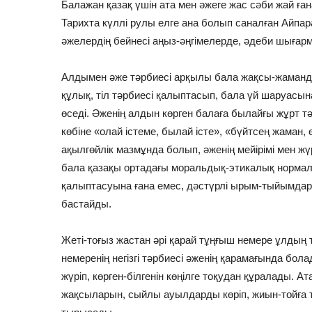
Балажан қазақ үшін ата мен әжеге жас сәби жай ға
Тарихта күллі рулы елге ана болып саналған Айпара
әжелердің бейнесі аңыз-әңгімелерде, әдеби шығар
Алдымен әже тәрбиесі арқылы бала жақсы-жаманды 
құлық, тіл тәрбиесі қалыптасып, бала үй шаруасына
өседі. Әженің алдын көрген балаға былайғы жұрт тә
көбіне «олай істеме, былай істе», «бүйтсең жаман
ақылгөйлік мазмұнда болып, әженің мейірімі мен 
бала қазақы ортадағы моральдық-этикалық нормал
қалыптасуына ғана емес, дәстүрлі ырым-тыйымдар ж
бастайды.
Жеті-тоғыз жастан әрі қарай тұңғыш немере ұлдың 
немеренің негізгі тәрбиесі әженің қарамағында бола
жүріп, көрген-білгенін көңілге тоқудан құралады. А
жақсыларын, сыйлы ауылдарды көріп, жиын-тойға т.