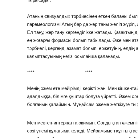
тырысады.
Атаның «визуалды» тәрбиесінен өткен баланы была
паремеологизмі Атың бар да жер таны желіп жүріп, а
Ел тану, жер тану көргенділікке жатады. Қазақтың д
ең жоғарғы формасы болып табылады. Әже мен атад
тәрбиелі, көргенді азамат болып, ержетуінің, елдің
қалыптасуының негізі осылайша қаланады.
**** **** ***
Менің әжем өте мейірімді, көрікті жан. Мен кішкен
адалдыққа, білімге құштар болуға үйретті. Әжем сә
болғанын қалаймын. Мұңайсам әжеме жеткізуге т
Мен мектеп-интернатта оқимын. Сондықтан әжемні
сөзі үнемі құлағыма келеді. Мейрамымен құттықта