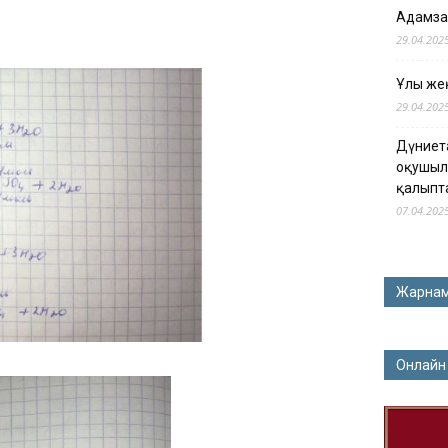
Адамза
29.04.202
Ұлы жең
29.04.202
Дүниет
оқушыл
қалыпт
07.04.202
Жарна
Онлайн