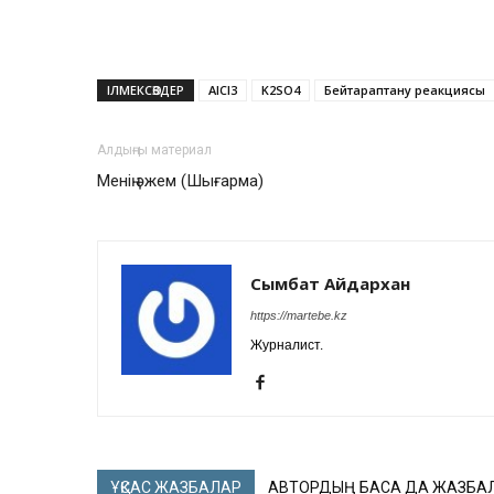
ІЛМЕКСӨЗДЕР
AlCl3
K2SO4
Бейтараптану реакциясы
Алдыңғы материал
Менің әжем (Шығарма)
Сымбат Айдархан
https://martebe.kz
Журналист.
ҰҚСАС ЖАЗБАЛАР
АВТОРДЫҢ БАСҚА ДА ЖАЗБА