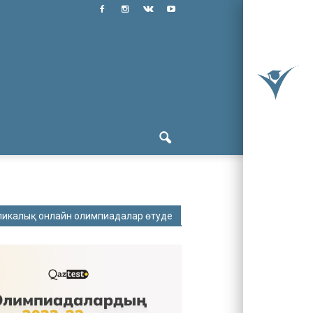
ликалық онлайн олимпиадалар өтуде