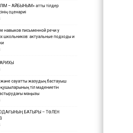
ІЛІМ – АЙБЫНЫМ» атты тілдер
інің сценариі
5
е навыков письменной речи у
х школьников: актуальные подходы и
ки
5
ТАРИХЫ
5
 және сауатты жазудың бастауыш
оқушыларының тіл мәдениетін
астырудағы маңызы
5
 ОДАҒЫНЫҢ БАТЫРЫ – ТӨЛЕН
В
5