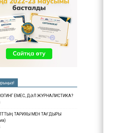
ырыңыз!
ЛОГИНГ ЕМЕС, ДӘЛ ЖУРНАЛИСТИКА?
6
ҰЛТТЫҢ ТАРИХЫ МЕН ТАҒДЫРЫ
ма)
5