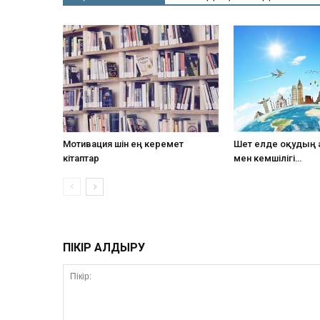
Мотивация үшін ең керемет
Шет елде оқудың
кітаптар
мен кемшілігі…
ПІКІР ҚАЛДЫРУ