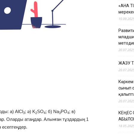
«АНА Т
мерекес
10.09.202
Развити
младши
методи
20.07.202
ЖАЗУ 
20.07.202
Көркем
сынып 
қалыпт
20.07.202
ды: а) AlCl
; ә) K
SO
; б) Na
PO
; в)
КЕҢЕС
3
2
4
3
4
ар. Оларды атаңдар. Алынған тұздардың 1
ҚАБЫЛО
18.05.202
н есептеңдер.