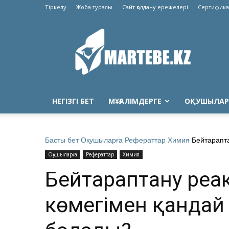
Тіркелу
Жоба туралы
Сайт қолдану ережелері
Сертифика
Martebe.kz
білім
сайты
НЕГІЗГІ БЕТ
МҰҒАЛІМДЕРГЕ
ОҚУШЫЛАР
Басты бет
Оқушыларға
Рефераттар
Химия
Бейтарапт
Оқушыларға
Рефераттар
Химия
Бейтараптану реа
көмегімен қандай