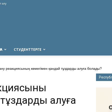
т алу
ҒА
СТУДЕНТТЕРГЕ
ану реакциясының көмегімен қандай тұздарды алуға болады?
Респуб
кциясының
 тұздарды алуға