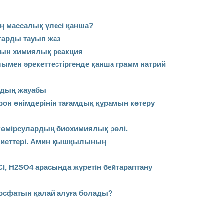
здың массалық үлесі қанша?
тарды тауып жаз
тын химиялық реакция
ымен әрекеттестіргенде қанша грамм натрий
ардың жауабы
он өнімдерінің тағамдық құрамын көтеру
 көмірсулардың биохимиялық рөлі.
сиеттері. Амин қышқылының
Cl, H2SO4 арасында жүретін бейтараптану
фосфатын қалай алуға болады?