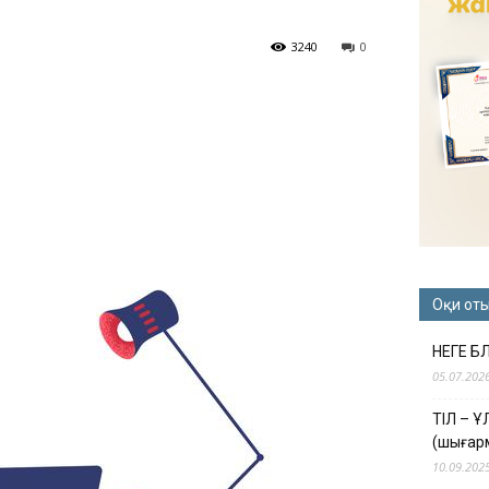
3240
0
Оқи от
НЕГЕ Б
05.07.202
ТІЛ – 
(шығар
10.09.202