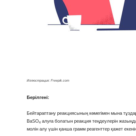
Иллюстрация: Freepik.com
Берілгені:
Бейтараптану реакциясының көмегімен мына тұздар
BaSO
алуға болатын реакция теңдеулерін жазыңд
4
молін алу үшін қанша грамм реагенттер қажет екені