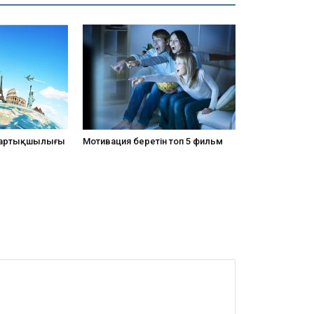
 артықшылығы
Мотивация беретін топ 5 фильм