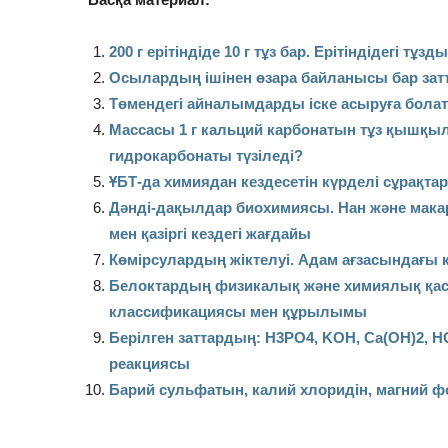
200 г ерітіндіде 10 г тұз бар. Ерітіндідегі тұ
Осылардың ішінен өзара байланысы бар зат
Төмендегі айналымдарды іске асыруға бола
Массасы 1 г кальций карбонатын тұз қышқыл
гидрокарбонаты түзіледі?
ҰБТ-да химиядан кездесетін күрделі сұрақт
Дәнді-дақылдар биохимиясы. Нан және макар
мен қазіргі кездегі жағдайы
Көмірсулардың жіктелуі. Адам ағзасындағы
Белоктардың физикалық және химиялық қа
классификациясы мен құрылымы
Берілген заттардың: H3PO4, KOH, Ca(OH)2, H
реакциясы
Барий сульфатын, калий хлоридін, магний 