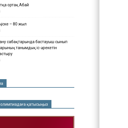
тқа ортақ Абай
5
іске – 80 жыл
5
ану сабақтарында бастауыш сынып
арының танымдық іс-әрекетін
астыру
5
ма
 олимпиадаға қатысыңыз