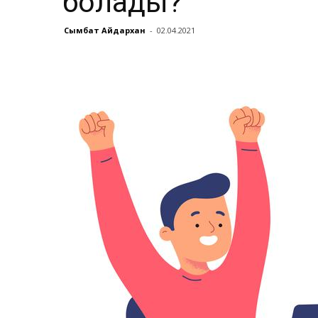
болады?
Сымбат Айдархан
-
02.04.2021