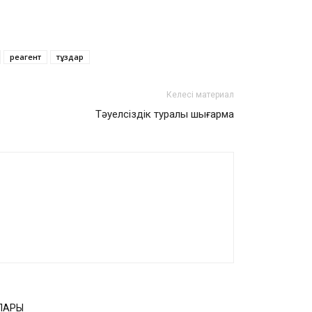
реагент
тұздар
Келесі материал
Тәуелсіздік туралы шығарма
ЛАРЫ