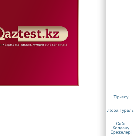
Тіркелу
Жоба Туралы
Сайт
Қолдану
Ережелері