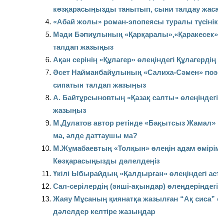
көзқарасыңызды танытып, сыни талдау жас
«Абай жо­лы» ро­ман-эпо­пея­сы туралы түсінік 
Мәди Бәпиұлының «Қарқаралы»,«Қаракесек» ө
талдап жазыңыз
Ақан серінің «Құлагер» өлеңіндегі Құлагерд
Әсет Найманбайұлының «Салиха-Сәмен» поэ
сипатын талдап жазыңыз
А. Байтұрсыновтың «Қазақ салты» өлеңіндег
жазыңыз
М.Дулатов автор ретінде «Бақытсыз Жамал»
ма, әлде даттаушы ма?
М.Жұмабаевтың «Толқын» өлеңін адам өмірім
Көзқарасыңызды дəлелдеңіз
Үкілі Ыбырайдың «Қалдырған» өлеңіндегі а
Сал-серілердің (әнші-ақындар) өлеңдерінде
Жаяу Мұсаның қиянатқа жазылған “Ақ сиса” ө
дәлелдер келтіре жазыңдар