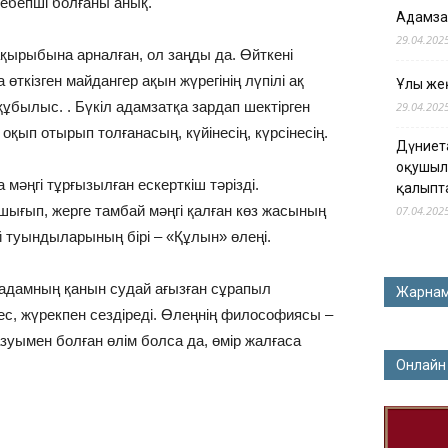
ебепші болғаны анық.
Адамза
29.04.202
қырыбына арналған, ол заңды да. Өйткені
өткізген майдангер ақын жүрегінің лүпілі ақ
Ұлы жең
құбылыс. . Бүкіл адамзатқа зардап шектірген
29.04.202
оқып отырып толғанасың, күйінесің, күрсінесің.
Дүниет
оқушыл
әңгі тұрғызылған ескерткіш тәрізді.
қалыпт
шығып, жерге тамбай мәңгі қалған көз жасының
07.04.202
 туындыларының бірі – «Құлын» өлеңі.
адамның қанын судай ағызған сұрапыл
Жарна
с, жүрекпен сездіреді. Өлеңнің философиясы –
уымен болған өлім болса да, өмір жалғаса
Онлайн