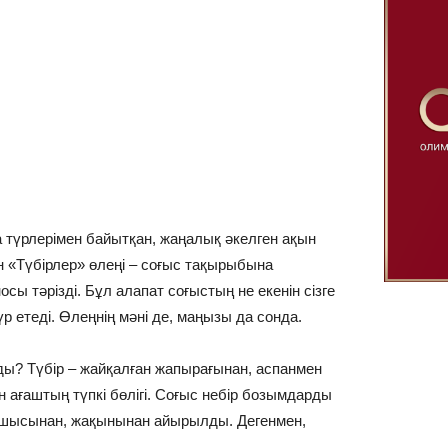
 түрлерімен байытқан, жаңалық әкелген ақын
ын «Түбірлер» өлеңі – соғыс тақырыбына
осы тәрізді. Бұл алапат соғыстың не екенін сізге
р етеді. Өлеңнің мәні де, маңызы да сонда.
ады? Түбір – жайқалған жапырағынан, аспанмен
ған ағаштың түпкі бөлігі. Соғыс небір бозымдарды
қоршысынан, жақынынан айырылды. Дегенмен,