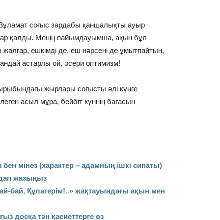
із. Зұламат соғыс зардабы қаншалықты ауыр
қтар қалды. Менің пайымдауымша, ақын бұл
жалғар, ешкімді де, еш нәрсені де ұмытпайтын,
Қандай астарлы ой, әсери оптимизм!
ырыбындағы жырлары соғысты әлі күнге
еген асыл мұра, бейбіт күннің бағасын
бен мінез (характер – адамның ішкі сипаты)
лдап жазыңыз
й-бай, Құлагерім!..» жақтауындағы ақын мен
ыз досқа тән қасиеттерге өз