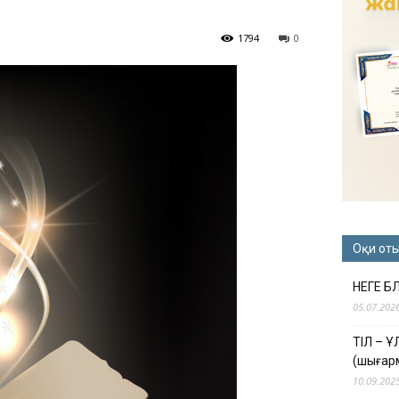
1794
0
Оқи от
НЕГЕ Б
05.07.202
ТІЛ – 
(шығар
10.09.202