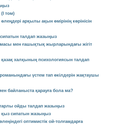
аңыз
(І том)
леңдері арқылы ақын өмірінің көрінісін
ің сипатын талдап жазыңыз
масы мен ғашықтық жырларындағы жігіт
і қазақ халқының психологиясын талдап
 романындағы үстем тап өкілдерін жақтаушы
ен байланыста қарауға бола ма?
старлы ойды талдап жазыңыз
гі қыз сипатын жазыңыз
леңіндегі оптимистік ой-толғамдарға