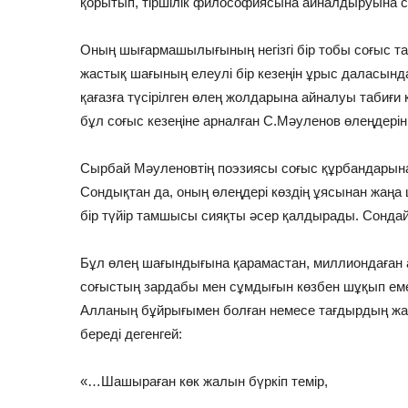
қорытып, тіршілік философиясына айналдыруына с
Оның шығармашылығының негізгі бір тобы соғыс та
жастық шағының елеулі бір кезеңін ұрыс даласында 
қағазға түсірілген өлең жолдарына айналуы табиғи 
бұл соғыс кезеңіне арналған С.Мәуленов өлеңдерін 
Сырбай Мәуленовтің поэзиясы соғыс құрбандарына м
Сондықтан да, оның өлеңдері көздің ұясынан жаңа 
бір түйір тамшысы сияқты әсер қалдырады. Сондай
Бұл өлең шағындығына қарамастан, миллиондаған 
соғыстың зардабы мен сұмдығын көзбен шұқып еме
Алланың бұйрығымен болған немесе тағдырдың жаз
береді дегенгей:
«…Шашыраған көк жалын бүркіп темір,