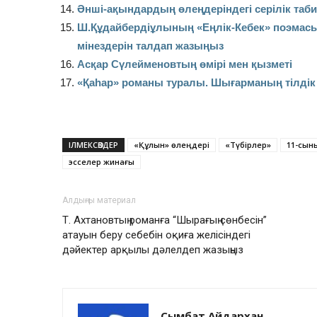
Әнші-ақындардың өлеңдеріндегі серілік таб
Ш.Құдайбердіұлының «Еңлік-Кебек» поэмасын
мінездерін талдап жазыңыз
Асқар Сүлейменовтың өмірі мен қызметі
«Қаһар» романы туралы. Шығарманың тілдік 
ІЛМЕКСӨЗДЕР
«Құлын» өлеңдері
«Түбірлер»
11-сын
эсселер жинағы
Алдыңғы материал
Т. Ахтановтың романға “Шырағың сөнбесін”
атауын беру себебін оқиға желісіндегі
дәйектер арқылы дәлелдеп жазыңыз
Сымбат Айдархан