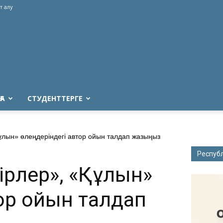
т алу
ҒА
СТУДЕНТТЕРГЕ
ұлын» өлеңдеріндегі автор ойын талдап жазыңыз
Респуб
бірлер», «Құлын»
ор ойын талдап