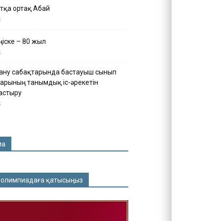
тқа ортақ Абай
5
іске – 80 жыл
5
ану сабақтарында бастауыш сынып
арының танымдық іс-әрекетін
астыру
5
ма
 олимпиадаға қатысыңыз