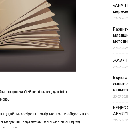
«АНА Т
мерекес
10.09.202
Развити
младши
методи
20.07.202
ЖАЗУ 
20.07.202
Көркем
сынып 
қалыпт
ы, көркем бейнелі өлең үлгісін
20.07.202
нов.
КЕҢЕС
ың қайғы-қасіретін, өмір мен өлім айқасын өз
ҚАБЫЛО
18.05.202
н кеңейтіп, көрген-білгенін ойында терең