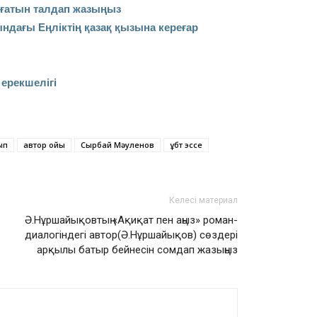
иғатын талдап жазыңыз
дағы Еңліктің қазақ қызына кереғар
ерекшелігі
ып
автор ойы
Сырбай Мәуленов
ұбт эссе
Келесі материал
Ә.Нұршайықовтың «Ақиқат пен аңыз» роман-
диалогіндегі автор(Ә.Нұршайықов) сөздері
арқылы батыр бейнесін сомдап жазыңыз