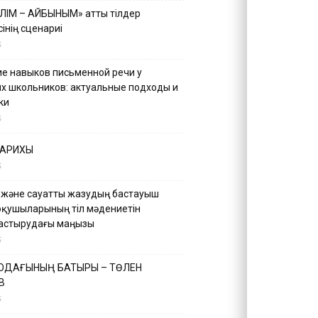
ІЛІМ – АЙБЫНЫМ» атты тілдер
інің сценариі
5
е навыков письменной речи у
х школьников: актуальные подходы и
ки
5
ТАРИХЫ
5
 және сауатты жазудың бастауыш
оқушыларының тіл мәдениетін
астырудағы маңызы
5
 ОДАҒЫНЫҢ БАТЫРЫ – ТӨЛЕН
В
5