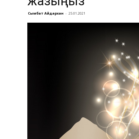
жазыңыз
Сымбат Айдархан
-
25.01.2021