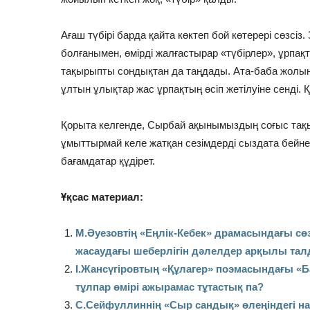
Ағаш түбірі барда қайта көктеп бой көтерері сөзс
болғанымен, өмірді жалғастырар «түбірлер», ұрпа
тақырыпты сондықтан да таңдады. Ата-баба жолын 
ұлтын ұлықтар жас ұрпақтың өсіп жетілуіне сенді. 
Қорыта келгенде, Сырбай ақынымыздың соғыс тақ
ұмыттырмай келе жатқан сезімдерді сыздата бейнел
бағамдатар құдірет.
Ұқсас материал:
М.Әуезовтің «Еңлік-Кебек» драмасындағы сөз 
жасаудағы шеберлігін дәлелдер арқылы та
І.Жансүгіровтың «Құлагер» поэмасындағы «Ба
тұлпар өмірі ажырамас тұтастық па?
С.Сейфуллиннің «Сыр сандық» өлеңіндегі нағ