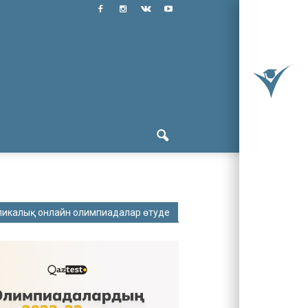
ликалық онлайн олимпиадалар өтуде