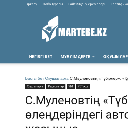
Тіркелу
Жоба туралы
Сайт қолдану ережелері
Сертифика
Martebe.kz
білім
сайты
НЕГІЗГІ БЕТ
МҰҒАЛІМДЕРГЕ
ОҚУШЫЛАР
Басты бет
Оқушыларға
С.Мәуленовтің «Түбірлер», «Қ
Оқушыларға
Рефераттар
ҰБТ
ҰБТ эссе
С.Мәуленовтің «Тү
өлеңдеріндегі авт