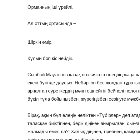
Орманның іші үрейлі.
Ал оттың ортасында –
Шіркін өмір,
Құлын боп кісінейді».
Сырбай Мәуленов қазақ поэзиясын өлеңнің жаңаша
екені бүгінде даусыз. Небәрі он бес жолдан тұрат
арналған суреткердің мәңгі өшпейтін бейнелі полотн
бүкіл тұла бойыңызбен, жүрегіңізбен сезінуге мәжбү
Бірақ, ақын бұл өлеңін неліктен «Түбірлер» деп ат
таласқан биіктігінен, берік діңінен айырылған, сын
жалмады емес па?! Халық діңінен, тірегінен, қам
жойылып кеткен жоқ, «түбір» қалды.