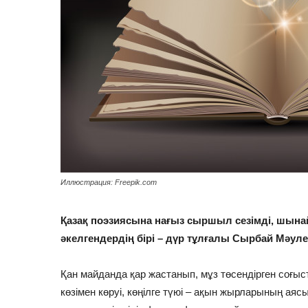
Иллюстрация: Freepik.com
Қазақ поэзиясына нағыз сыршыл сезімді, шынай
әкелгендердің бірі – дүр тұлғалы Сырбай Мәуле
Қан майданда қар жастанып, мұз төсендірген соғыст
көзімен көруі, көңілге түюі – ақын жырларының аясы