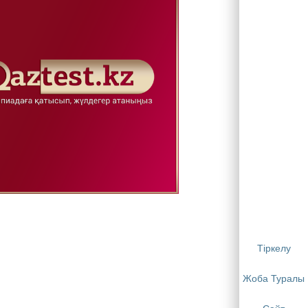
Тіркелу
Жоба Туралы