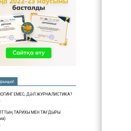
ырыңыз!
ЛОГИНГ ЕМЕС, ДӘЛ ЖУРНАЛИСТИКА?
6
ҰЛТТЫҢ ТАРИХЫ МЕН ТАҒДЫРЫ
ма)
5