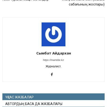
сабағының жоспары)
Сымбат Айдархан
https://martebe.kz
Журналист.
ҰҚСАС ЖАЗБАЛАР
АВТОРДЫҢ БАСҚА ДА ЖАЗБАЛАРЫ