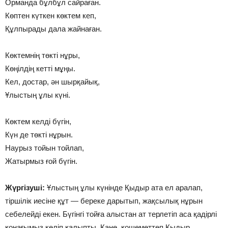
Орманда бұлбұл сайраған.
Көптен күткен көктем кеп,
Құлпырады дала жайнаған.
Көктемнің төкті нұры,
Көңілдің кетті мұңы.
Кел, достар, ән шырқайық,
Ұлыстың ұлы күні.
Көктем келді бүгін,
Күн де төкті нұрын.
Наурыз тойын тойлап,
Жатырмыз ғой бүгін.
Жүргізуші:
Ұлыстың ұлы күнінде Қыдыр ата ел аралап,
тіршілік иесіне құт — береке дарытып, жақсылық нұрын
себелейді екен. Бүгінгі тойға алыстан ат терлетіп аса қадірлі
қонағымыз келіп қалыпты. Қане, қошеметтеп Қыдыр