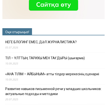
Оқи отырыңыз!
НЕГЕ БЛОГИНГ ЕМЕС, ДӘЛ ЖУРНАЛИСТИКА?
05.07.2026
ТІЛ – ҰЛТТЫҢ ТАРИХЫ МЕН ТАҒДЫРЫ (шығарма)
10.09.2025
«АНА ТІЛІМ – АЙБЫНЫМ» атты тілдер мерекесінің сценариі
10.09.2025
Развитие навыков письменной речи у младших школьников:
актуальные подходы и методики
20.07.2025