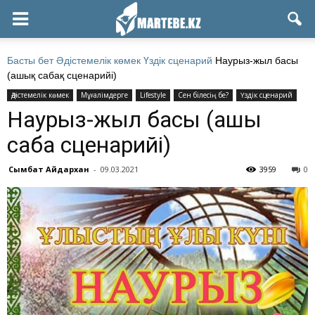
Басты бет
Әдістемелік көмек
Үздік сценарий
Наурыз-жыл басы
(ашық сабақ сценарийі)
Әдістемелік көмек
Мұғалімдерге
Lifestyle
Сен білесің бе?
Үздік сценарий
Наурыз-жыл басы (ашық
сабақ сценарийі)
Сымбат Айдархан
-
09.03.2021
3959
0