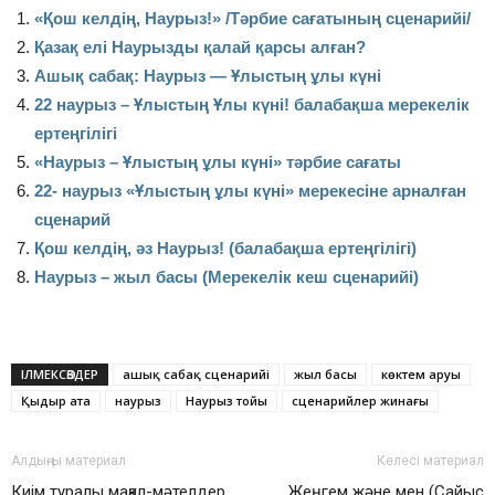
«Қош келдің, Наурыз!» /Тәрбие сағатының сценарийі/
Қазақ елі Наурызды қалай қарсы алған?
Ашық сабақ: Наурыз — Ұлыстың ұлы күні
22 наурыз – Ұлыстың Ұлы күні! балабақша мерекелік
ертеңгілігі
«Наурыз – Ұлыстың ұлы күні» тәрбие сағаты
22- наурыз «Ұлыстың ұлы күні» мерекесіне арналған
сценарий
Қош келдің, әз Наурыз! (балабақша ертеңгілігі)
Наурыз – жыл басы (Мерекелік кеш сценарийі)
ІЛМЕКСӨЗДЕР
ашық сабақ сценарийі
жыл басы
көктем аруы
Қыдыр ата
наурыз
Наурыз тойы
сценарийлер жинағы
Алдыңғы материал
Келесі материал
Киім туралы мақал-мәтелдер
Жеңгем және мен (Сайыс