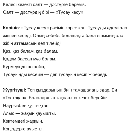
Келесі кезекті салт — дәстүрге береміз.
Салт — дәстүрдің бірі — «Тұсау кесу»
Көрініс:
«Тұсау кесу» рәсімін көрсетеді. Тұсауды әдемі ала
жіппен кеседі. Оның себебі: болашақта бала ешкімнің ала
жібін аттамасын деп тілейді.
Қаз, қаз балам, қаз балам,
Қадам бассаң мәз болам.
Күрмеуіңді шешейін,
Тұсауыңды кесейін — деп тұсауын кесіп жібереді.
Жүргізуші:
Топ қыздарының биін тамашалаңыздар. Би
«Тостақан». Балалардың тақпағына кезек берейік:
Наурызбен құттықтап,
Алыс — жақын қауышты.
Көктемдегі жарқын,
Көңілдерге ауысты.