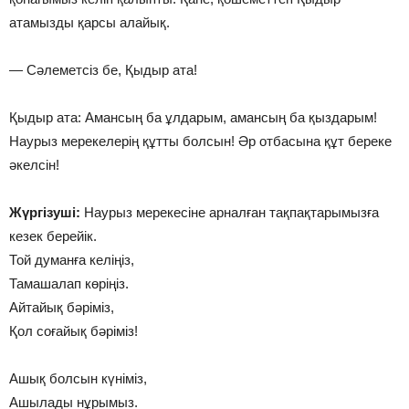
атамызды қарсы алайық.
— Сәлеметсіз бе, Қыдыр ата!
Қыдыр ата: Амансың ба ұлдарым, амансың ба қыздарым!
Наурыз мерекелерің құтты болсын! Әр отбасына құт береке
әкелсін!
Жүргізуші:
Наурыз мерекесіне арналған тақпақтарымызға
кезек берейік.
Той думанға келіңіз,
Тамашалап көріңіз.
Айтайық бәріміз,
Қол соғайық бәріміз!
Ашық болсын күніміз,
Ашылады нұрымыз.