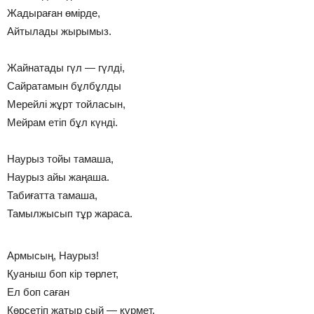
Жадыраған өмірде,
Айтылады жырымыз.
Жайнатады гүл — гүлді,
Сайратамын бұлбұлды
Мерейлі жұрт тойласын,
Мейрам етіп бұл күнді.
Наурыз тойы тамаша,
Наурыз айы жаңаша.
Табиғатта тамаша,
Тамылжысып тұр жараса.
Армысың, Наурыз!
Қуаныш боп кір төрлет,
Ел боп саған
Көрсетіп жатыр сый — құрмет.