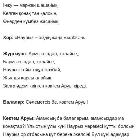
Інжу — маржан шашайық,
Келген қонақ таң қалсын,
Өнерден күмбез жасайық!
Хор:
«Наурыз – біздің жаңа жыл!» әні.
Жүргізуші:
Армысыңдар, халайық,
Бармысыңдар, халайық.
Наурыз тойын жұп жазбай,
Жылды қарсы алайық.
Залға әдемі киінген көктем Аруы кіреді.
Балалар:
Сәлеметсіз бе, көктем Аруы!
Көктем Аруы:
Амансың ба балаларым, амансыздар ма
қонақтар?! Ұлыстың ұлы күні Наурыз мерекесі құтты болсын!
Наурыз әр отбасына құт береке әкелсін! Бұл күні адамдар