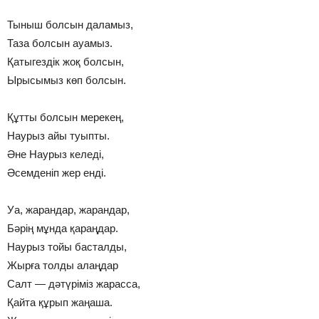
Тыныш болсын даламыз,
Таза болсын ауамыз.
Қатыгездік жоқ болсын,
Ырысымыз көп болсын.
Құтты болсын мерекең,
Наурыз айы туыпты.
Әне Наурыз келеді,
Әсемденіп жер енді.
Уа, жарандар, жарандар,
Бәрің мұнда қараңдар.
Наурыз тойы басталды,
Жырға толды алаңдар
Салт — дәтүріміз жарасса,
Қайта құрып жаңаша.