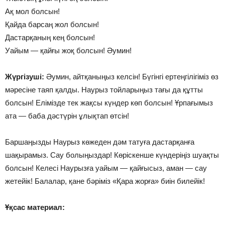
Ақ мол болсын!
Қайда барсаң жол болсын!
Дастарқаның кең болсын!
Уайым — қайғы жоқ болсын! Әумин!
Жүргізуші:
Әумин, айтқаныңыз келсін! Бүгінгі ертеңгілігіміз өз
мәресіне таяп қалды. Наурыз тойларыңыз тағы да құтты
болсын! Елімізде тек жақсы күндер көп болсын! Ұрпағымыз
ата — баба дәстүрін ұлықтап өтсін!
Баршаңызды Наурыз көжеден дәм татуға дастарқанға
шақырамыз. Сау болыңыздар! Көріскенше күндеріңіз шуақты
болсын! Келесі Наурызға уайым — қайғысыз, аман — сау
жетейік! Балалар, қане бәріміз «Қара жорға» биін билейік!
Ұқсас материал: