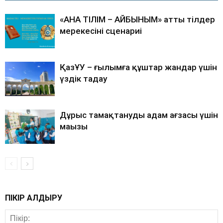
«АНА ТІЛІМ – АЙБЫНЫМ» атты тілдер
мерекесінің сценариі
ҚазҰУ – ғылымға құштар жандар үшін
үздік таңдау
Дұрыс тамақтанудың адам ағзасы үшін
маңызы
ПІКІР ҚАЛДЫРУ