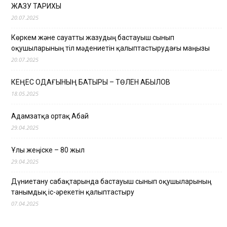
ЖАЗУ ТАРИХЫ
20.07.2025
Көркем және сауатты жазудың бастауыш сынып
оқушыларының тіл мәдениетін қалыптастырудағы маңызы
20.07.2025
КЕҢЕС ОДАҒЫНЫҢ БАТЫРЫ – ТӨЛЕН ҚАБЫЛОВ
18.05.2025
Адамзатқа ортақ Абай
29.04.2025
Ұлы жеңіске – 80 жыл
29.04.2025
Дүниетану сабақтарында бастауыш сынып оқушыларының
танымдық іс-әрекетін қалыптастыру
07.04.2025