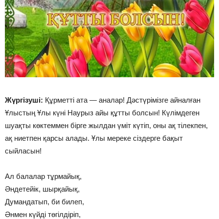
Жүргізуші:
Құрметті ата — аналар! Дәстүрімізге айналған
Ұлыстың Ұлы күні Наурыз айы құтты болсын! Күлімдеген
шуақты көктеммен бірге жылдан үміт күтіп, оны ақ тілекпен,
ақ ниетпен қарсы алады. Ұлы мереке сіздерге бақыт
сыйласын!
Ал балалар тұрмайық,
Әндетейік, шырқайық,
Думандатып, би билеп,
Әнмен күйді төгілдіріп,