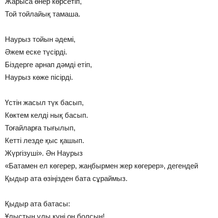
Жарыса өнер көрсетіп,
Той тойлайық тамаша.
Наурыз тойын әдемі,
Әжем еске түсірді.
Біздерге арнап дәмді етіп,
Наурыз көже пісірді.
Үстін жасыл түк басып,
Көктем келді нық басып.
Тоғайларға тығылып,
Кетті лезде қыс қашып.
Жүргізуші». Ән Наурыз
«Батамен ел көгерер, жаңбырмен жер көгерер», дегендей
Қыдыр ата өзіңізден бата сұраймыз.
Қыдыр ата батасы:
Ұлыстың ұлы күні оң болсын!