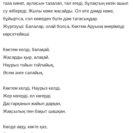
таза киініп, ауласын тазалап, тал егеді, бұлақтың көзін ашып
су жібереді. Жылы көже жасайды. Ол өте дәмді көже,
бұйыртса, сол көжеден бүгін дәм татасыңдар.
Жүргізуші: Балалар, олай болса, Көктем Аруына өнерімізді
көрсетейікші.
Көктем келді, балақай,
Жасарды қыр, алақай.
Наурыз тойын тойлайық,
Әсем әнге салайық.
Көктем келді, Наурыз келді,
Жер көгерді, ел көгерді.
Дастарқанын жайып дарқан,
Жақсылық пен бақыт шашқан.
Көлде аққу, көкте қаз,