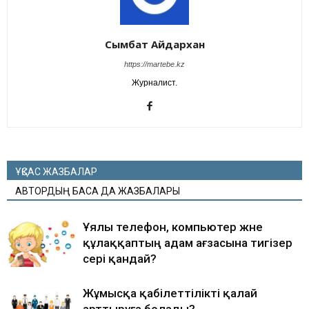
Сымбат Айдархан
https://martebe.kz
Журналист.
ҰҚСАС ЖАЗБАЛАР
АВТОРДЫҢ БАСҚА ДА ЖАЗБАЛАРЫ
Ұялы телефон, компьютер және
құлаққаптың адам ағзасына тигізер
әсері қандай?
Жұмысқа қабілеттілікті қалай