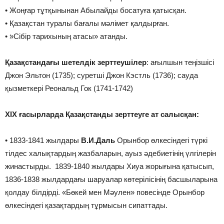
• ͘Жоңғар тұтқынынан Абылайды босатуға қатысқан.
• ͘Қазақстан туралы бағалы мәлімет қалдырған.
• ͘»Сібір тарихының атасы» атанды.
Қазақстандағы шетелдік зерттеушілер
: ағылшын теңізшісі
Джон Эльтон (1735); суретші Джон Кэстль (1736); сауда
қызметкері Реональд Гок (1741-1742)
XIX ғасырларда Қазақстанды зерттеуге ат салысқан:
• ͘1833-1841 жылдары
В.И.Даль
Орынбор өлкесіндегі түркі
тілдес халықтардың жазбаларын, ауыз әдебиетінің үлгілерін
жинастырды. ͘1839-1840 жылдары Хиуа жорығына қатысып,
1836-1838 жылдардағы шаруалар көтерілісінің басшыларына
қолдау білдірді. «Бөкей мен Мәулен» повесінде Орынбор
өлкесіндегі қазақтардың тұрмысын сипаттады.