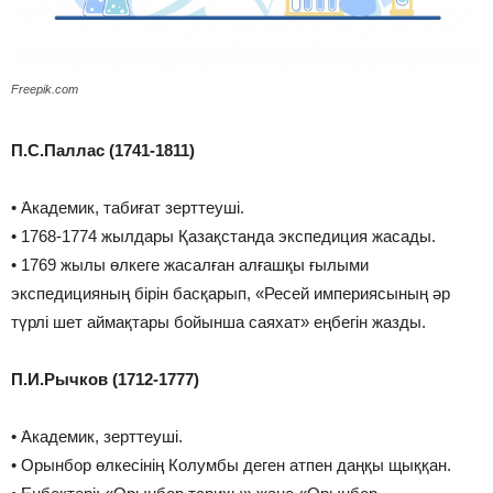
Freepik.com
П.С.Паллас (1741-1811)
• ͘Академик, табиғат зерттеуші.
• ͘1768-1774 жылдары Қазақстанда экспедиция жасады.
• ͘1769 жылы өлкеге жасалған алғашқы ғылыми
экспедицияның бірін басқарып, «Ресей империясының әр
түрлі шет аймақтары бойынша саяхат» еңбегін жазды.
П.И.Рычков (1712-1777)
• ͘Академик, зерттеуші.
• ͘Орынбор өлкесінің Колумбы деген атпен даңқы щыққан.