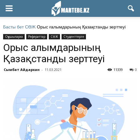
Басты бет
СӨЖ
Орыс ғалымдарының Қазақстанды зерттеуі
Оқушыларға
Рефераттар
СӨЖ
Студенттерге
Орыс ғалымдарының
Қазақстанды зерттеуі
Сымбат Айдархан
-
11.03.2021
11339
0