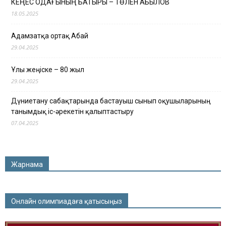
КЕҢЕС ОДАҒЫНЫҢ БАТЫРЫ – ТӨЛЕН ҚАБЫЛОВ
18.05.2025
Адамзатқа ортақ Абай
29.04.2025
Ұлы жеңіске – 80 жыл
29.04.2025
Дүниетану сабақтарында бастауыш сынып оқушыларының
танымдық іс-әрекетін қалыптастыру
07.04.2025
Жарнама
Онлайн олимпиадаға қатысыңыз