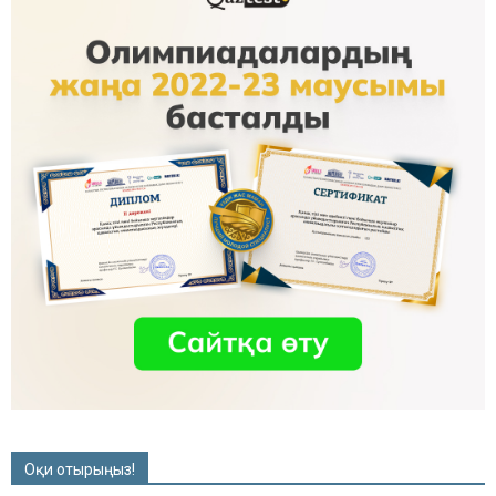
Оқи отырыңыз!