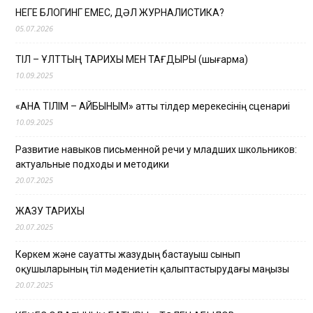
НЕГЕ БЛОГИНГ ЕМЕС, ДӘЛ ЖУРНАЛИСТИКА?
05.07.2026
ТІЛ – ҰЛТТЫҢ ТАРИХЫ МЕН ТАҒДЫРЫ (шығарма)
10.09.2025
«АНА ТІЛІМ – АЙБЫНЫМ» атты тілдер мерекесінің сценариі
10.09.2025
Развитие навыков письменной речи у младших школьников:
актуальные подходы и методики
20.07.2025
ЖАЗУ ТАРИХЫ
20.07.2025
Көркем және сауатты жазудың бастауыш сынып
оқушыларының тіл мәдениетін қалыптастырудағы маңызы
20.07.2025