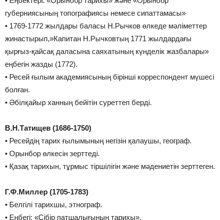
• ͘Еңбектері: «Орынбор тарихы» және «Орынбор
губерниясының топографиясы немесе сипаттамасы»
• ͘1769-1772 жылдары баласы Н.Рычков өлкеде мәліметтер
жинастырып,»Капитан Н.Рычковтың 1771 жылдардағы
қырғыз-қайсақ даласына саяхатының күнделік жазбалары»
еңбегін жазды (1772).
• ͘Ресей ғылым академиясының бірінші корреспондент мүшесі
болған.
• ͘Әбілқайыр ханның бейітін суреттеп берді.
В.Н.Татищев (1686-1750)
• ͘Ресейдің тарих ғылымының негізін қалаушы, географ.
• ͘Орынбор өлкесін зерттеді.
• ͘Қазақ тарихын, тұрмыс тіршілігін және мәдениетін зерттеген.
Г.Ф.Миллер (1705-1783)
• ͘Белгілі тарихшы, этнограф.
• ͘Еңбегі: «Сібір патшалығының тарихы».