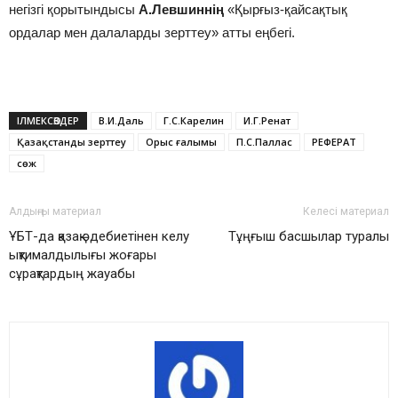
негізгі қорытындысы
А.Левшиннің
«Қырғыз-қайсақтық
ордалар мен далаларды зерттеу» атты еңбегі.
ІЛМЕКСӨЗДЕР
В.И.Даль
Г.С.Карелин
И.Г.Ренат
Қазақстанды зерттеу
Орыс ғалымы
П.С.Паллас
РЕФЕРАТ
сөж
Алдыңғы материал
Келесі материал
ҰБТ-да қазақ әдебиетінен келу
Тұңғыш басшылар туралы
ықтималдылығы жоғары
сұрақтардың жауабы