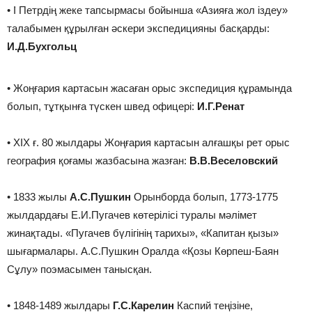
• ͘І Петрдің жеке тапсырмасы бойынша «Азияға жол іздеу»
талабымен құрылған әскери экспедицияны басқарды:
И.Д.Бухгольц
• ͘Жоңғария картасын жасаған орыс экспедиция құрамында
болып, тұтқынға түскен швед офицері:
И.Г.Ренат
• ͘XIX ғ. 80 жылдары Жоңғария картасын алғашқы рет орыс
география қоғамы жазбасына жазған:
В.В.Веселовский
• ͘1833 жылы
А.С.Пушкин
Орынборда болып, 1773-1775
жылдардағы Е.И.Пугачев көтерілісі туралы мәлімет
жинақтады. «Пугачев бүлігінің тарихы», «Капитан қызы»
шығармалары. А.С.Пушкин Оралда «Қозы Көрпеш-Баян
Сұлу» поэмасымен танысқан.
• ͘1848-1489 жылдары
Г.С.Карелин
Каспий теңізіне,