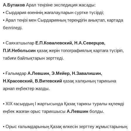
А.Бутаков
Арал теңізіне экспедиция жасады:
• ͘Сырдария өзенінің жағалауларын суртке түсірді;
• ͘Арал теңізі мен Сырдарияның тереңдігін анықтап, картада
белгіледі.
• ͘Саяхатшылар
Е.П.Ковалевский, Н.А.Северцов,
П.И.Небольсин
қазақ жерін топографиялық картаға түсіріп,
табиғи байлықтарын зерттеді.
• ͘Ғалымдар
А.Левшин, Э.Мейер, Н.Завалишин,
Н.Красовский, В.Витевский
қазақ халқының тарихына
арнап еңбектер жазды.
• ͘XIX ғасырдың I жартысында Қазақ тарихы туралы кқлемді
еңбек жазған орыс тарихшысы
А.Левшин
болды.
• ͘Орыс ғалымдарының Қазақ өлкесін зерттеу жұмыстарының