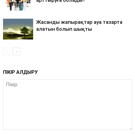
арттыруға болады?
Жасанды жапырақтар ауа тазарта
алатын болып шықты
ПІКІР ҚАЛДЫРУ