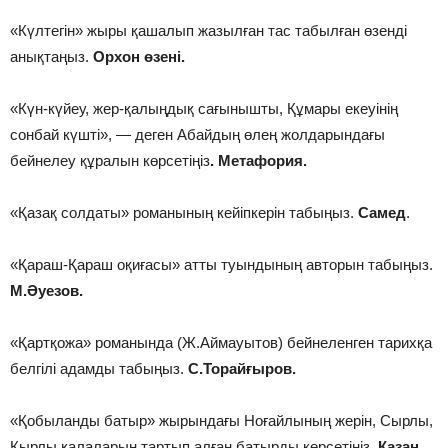
«Күлтегін» жыры қашалып жазылған тас табылған өзенді
анықтаңыз.
Орхон өзені.
«Күн-күйеу, жер-қалыңдық сағынышты, Құмары екеуінің
сонбай күшті», — деген Абайдың өлең жолдарындағы
бейнелеу құралын көрсетіңіз
. Метафория.
«Қазақ солдаты» романының кейіпкерін табыңыз.
Самед
.
«Қараш-Қараш оқиғасы» атты туындының авторын табыңыз.
М.Әуезов.
«Қартқожа» романында (Ж.Аймауытов) бейнеленген тарихқа
белгілі адамды табыңыз.
С.Торайғыров.
«Қобыланды батыр» жырындағы Ноғайлының жерін, Сырлы,
Қырлы қалаларын тартып алған батырды көрсетіңіз.
Қазан.