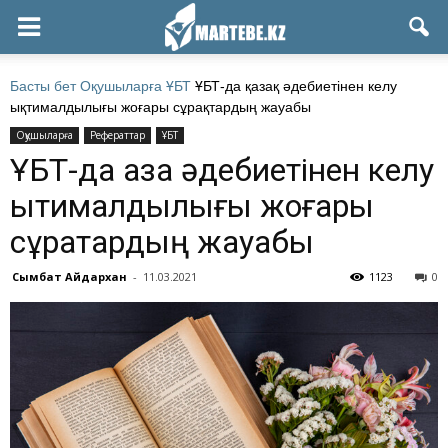
Басты бет
Оқушыларға
ҰБТ
ҰБТ-да қазақ әдебиетінен келу
ықтималдылығы жоғары сұрақтардың жауабы
Оқушыларға
Рефераттар
ҰБТ
ҰБТ-да қазақ әдебиетінен келу
ықтималдылығы жоғары
сұрақтардың жауабы
Сымбат Айдархан
-
11.03.2021
1123
0