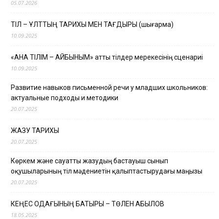
05.07.2026
ТІЛ – ҰЛТТЫҢ ТАРИХЫ МЕН ТАҒДЫРЫ (шығарма)
10.09.2025
«АНА ТІЛІМ – АЙБЫНЫМ» атты тілдер мерекесінің сценариі
10.09.2025
Развитие навыков письменной речи у младших школьников:
актуальные подходы и методики
20.07.2025
ЖАЗУ ТАРИХЫ
20.07.2025
Көркем және сауатты жазудың бастауыш сынып
оқушыларының тіл мәдениетін қалыптастырудағы маңызы
20.07.2025
КЕҢЕС ОДАҒЫНЫҢ БАТЫРЫ – ТӨЛЕН ҚАБЫЛОВ
18.05.2025