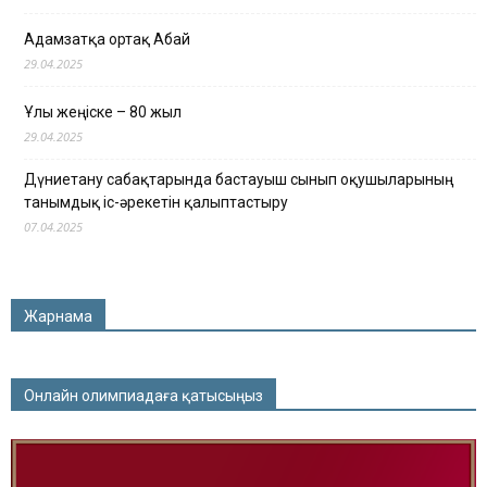
Адамзатқа ортақ Абай
29.04.2025
Ұлы жеңіске – 80 жыл
29.04.2025
Дүниетану сабақтарында бастауыш сынып оқушыларының
танымдық іс-әрекетін қалыптастыру
07.04.2025
Жарнама
Онлайн олимпиадаға қатысыңыз