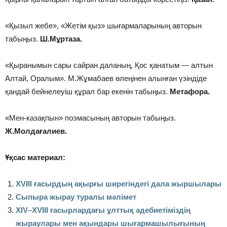
«Қызыл жебе», «Жетім қыз» шығармаларының авторын
табыңыз.
Ш.Мұртаза.
«Қыранымын сары сайран даланың, Қос қанатым — алтын
Алтай, Оралым». М.Жұмабаев өлеңінен алынған үзіндіде
қандай бейнелеуіш құрал бар екенін табыңыз.
Метафора.
«Мен-казақпын» поэмасының авторын табыңыз.
Ж.Молдағалиев.
Ұқсас материал:
ХVІІІ ғасырдың ақырғы ширегіндегі дала жыршылары
Сыпыра жырау туралы мәлімет
ХІV–ХVІІІ ғасырлардағы ұлттық әдебиетіміздің
жыраулары мен ақындары шығармашылығының