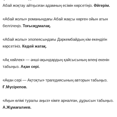
Абай жоқтау айтқызған адамның есімін көрсетіңіз.
Әйгерім.
«Абай жолы» романындағы Абай жақсы көрген ойын атын
белгілеңіз.
Тоғызқұмалақ.
«Абай жолы» эпопеясындағы Дәркембайдың кім екендігін
көрсетініз.
Кедей жатақ.
«Ақ көйлек» — әнші-ақындардың қайсысының өлеңі екенін
табыңыз.
Ақан сері.
«Ақан сері — Ақтоқты» трагедиясының авторын табыңыз.
Ғ.Мүсірепов.
«Ақын өлімі туралы аңыз» кімге арналған, дұрысын табыңыз.
А.Жұмағалиев.