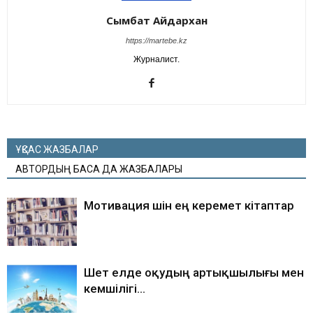
Сымбат Айдархан
https://martebe.kz
Журналист.
ҰҚСАС ЖАЗБАЛАР
АВТОРДЫҢ БАСҚА ДА ЖАЗБАЛАРЫ
Мотивация үшін ең керемет кітаптар
Шет елде оқудың артықшылығы мен
кемшілігі…