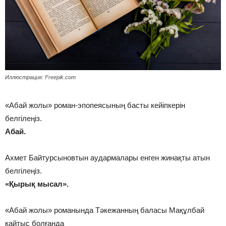
Иллюстрация: Freepik.com
«Абай жолы» роман-эпопеясының басты кейіпкерін
белгілеңіз.
Абай.
Ахмет Байтурсыновтын аудармалары енген жинақты атын
белгілеңіз.
«Қырық мысал».
«Абай жолы» романында Тәкежанның баласы Мақұлбай
қайтыс болғанда