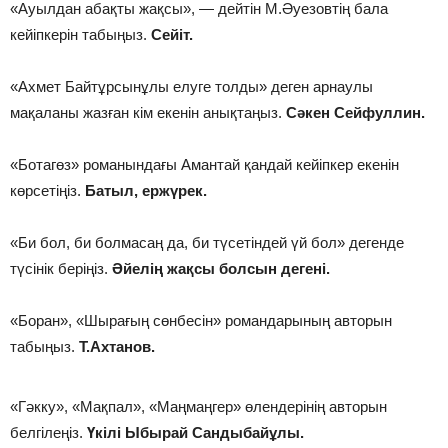
«Ауылдан абақты жақсы», — дейтін М.Әуезовтің бала
кейіпкерін табыңыз.
Сейіт.
«Ахмет Байтұрсынұлы елуге толды» деген арнаулы
мақаланы жазған кім екенін анықтаңыз.
Сәкен Сейфуллин.
«Ботагөз» романындағы Амантай қандай кейіпкер екенін
көрсетіңіз.
Батыл, ержүрек.
«Би бол, би болмасаң да, би түсетіндей үй бол» дегенде
түсінік беріңіз.
Әйелің жақсы болсын дегені.
«Боран», «Шырағың сөнбесін» романдарының авторын
табыңыз.
Т.Ахтанов.
«Гәкку», «Мақпал», «Маңмаңгер» өлендерінің авторын
белгілеңіз.
Үкілі Ыбырай Сандыбайұлы.