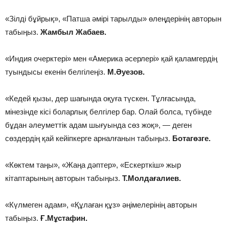
«Зілді бұйрық», «Патша әмірі тарылды» өлеңдерінің авторын
табыңыз.
Жамбыл Жабаев.
«Индия очерктері» мен «Америка әсерлері» қай қаламгердің
туындысы екенін белгілеңіз.
М.Әуезов.
«Кедей қызы, дер шағында оқуға түскен. Тұлғасында,
мінезінде кісі боларлық белгілер бар. Олай болса, түбінде
бұдан әлеуметтік адам шығуында сөз жоқ», — деген
сөздердің қай кейіпкерге арналғанын табыңыз.
Ботагөзге.
«Көктем таңы», «Жаңа дәптер», «Ескерткіш» жыр
кітаптарының авторын табыңыз.
Т.Молдағалиев.
«Күлмеген адам», «Құлаған құз» әңімелерінің авторын
табыңыз.
Ғ.Мұстафин.