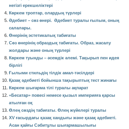
негізгі ерекшеліктері
Көркем троптар, олардың түрлері
Әдебиет – сөз өнері. Әдебиет туралы ғылым, оның
салалары.
Өнерінің эстетикалық табиғаты
Сөз өнерінің образдық табиғаты. Образ, жасалу
жолдары және оның түрлері
Көркем туынды – әсемдік әлемі. Тақырып пен идея
бірлігі
Ғылыми стильдің тілдік амал-тәсілдері
Қазақ әдебиеті бойынша тақырыптық тест жинағы
Көркем шығарма тілі туралы ақпарат
«Бесатар» повесі немесе қызыл империяға қарсы
атылған оқ
Өлең сөздің табиғаты. Өлең жүйелері туралы
ХV ғасырдағы қазақ хандығы және қазақ әдебиеті.
Асан қайғы Сәбитұлы шығармашылығы