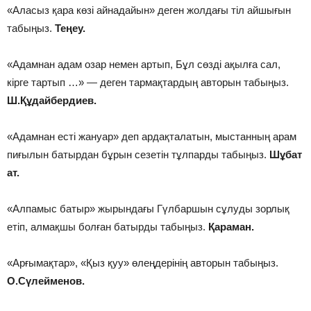
«Аласыз қара көзі айнадайын» деген жолдағы тіл айшығын
табыңыз.
Теңеу.
«Адамнан адам озар немен артып, Бұл сөзді ақылға сал,
кірге тартып …» — деген тармақтардың авторын табыңыз.
Ш.Құдайбердиев.
«Адамнан есті жануар» деп ардақталатын, мыстанның арам
пиғылын батырдан бұрын сезетін тұлпарды табыңыз.
Шұбат
ат.
«Алпамыс батыр» жырындағы Гүлбаршын сұлуды зорлық
етіп, алмақшы болған батырды табыңыз.
Қараман.
«Арғымақтар», «Қыз қуу» өлеңдерінің авторын табыңыз.
О.Сүлейменов.