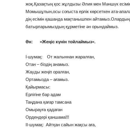
жоқ.Қазақтың қос жұлдызы Әлия мен Мәншүк есімі
Момышұлын,осы соғыста ерлік көрсеткен ата-апал
дің есімін қашанда мақтанышпен айтамыз.Олардың
батырларымыздың құрметіне ән орындаймыз.
Ән: «Жеңіс күнін тойлаймыз».
І-шумақ: От жалыннан жаралған,
Отан – біздің анамыз.
Жауды жеңіп оралған,
Ортамызда – ағамыз.
Қайырмасы:
Ерлігіне бар адам
Таңдана қағар тамсана
Омырауға қадаған
Ордендері қаншама!!!
ІІ-шумақ: Айтқан сайын жақсы аға,