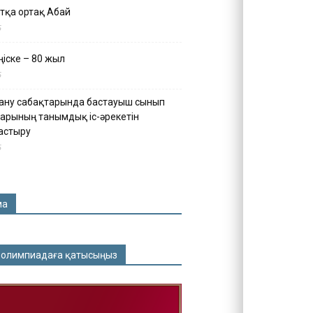
тқа ортақ Абай
5
іске – 80 жыл
5
ану сабақтарында бастауыш сынып
арының танымдық іс-әрекетін
астыру
5
ма
 олимпиадаға қатысыңыз