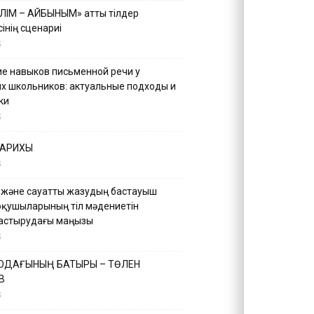
ІЛІМ – АЙБЫНЫМ» атты тілдер
інің сценариі
5
е навыков письменной речи у
х школьников: актуальные подходы и
ки
5
ТАРИХЫ
5
 және сауатты жазудың бастауыш
оқушыларының тіл мәдениетін
астырудағы маңызы
5
 ОДАҒЫНЫҢ БАТЫРЫ – ТӨЛЕН
В
5