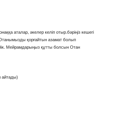
онаққа аталар, әкелер келіп отыр.бәріңіз кешегі
 Отанымызды қорғайтын азамат болып
рейік. Мейрамдарыңыз құтты болсын Отан
н айтады)