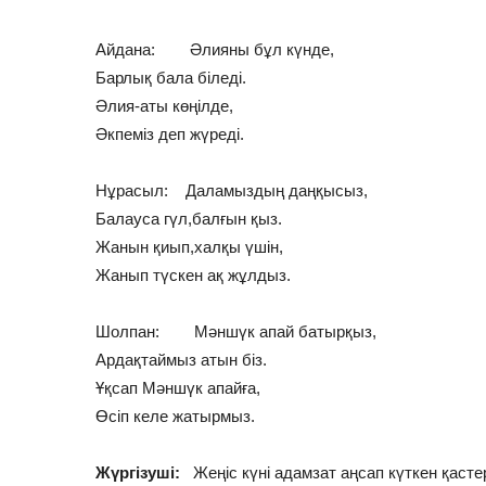
Айдана: Әлияны бұл күнде,
Барлық бала біледі.
Әлия-аты көңілде,
Әкпеміз деп жүреді.
Нұрасыл: Даламыздың даңқысыз,
Балауса гүл,балғын қыз.
Жанын қиып,халқы үшін,
Жанып түскен ақ жұлдыз.
Шолпан: Мәншүк апай батырқыз,
Ардақтаймыз атын біз.
Ұқсап Мәншүк апайға,
Өсіп келе жатырмыз.
Жүргізуші:
Жеңіс күні адамзат аңсап күткен қастер