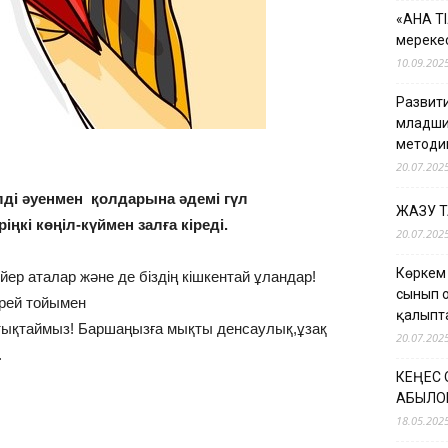
«АНА Т
мерекес
10.09.202
Развити
младши
методи
20.07.202
ілді әуенмен қолдарына әдемі гүл
ЖАЗУ 
ңкі көңіл-күймен залға кіреді.
20.07.202
Көркем
йер аталар және де біздің кішкентай ұландар!
сынып 
рей тойымен
қалыпт
тықтаймыз! Баршаңызға мықты денсаулық,ұзақ
20.07.202
.
КЕҢЕС
ҚАБЫЛО
18.05.202