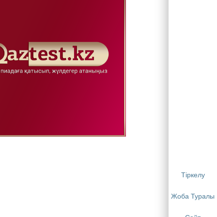
Тіркелу
Жоба Туралы