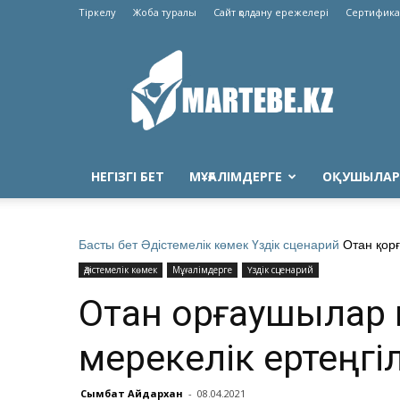
Тіркелу
Жоба туралы
Сайт қолдану ережелері
Сертифика
Martebe.kz
білім
сайты
НЕГІЗГІ БЕТ
МҰҒАЛІМДЕРГЕ
ОҚУШЫЛАР
Басты бет
Әдістемелік көмек
Үздік сценарий
Отан қорғ
Әдістемелік көмек
Мұғалімдерге
Үздік сценарий
Отан қорғаушылар 
мерекелік ертеңгіл
Сымбат Айдархан
-
08.04.2021