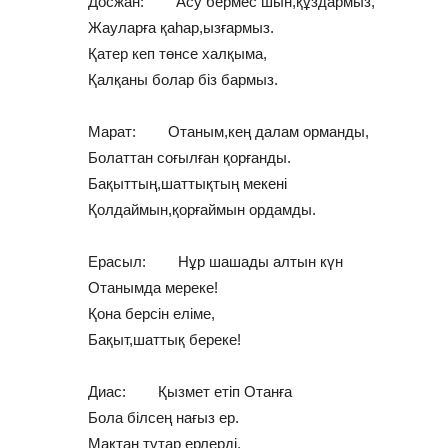
Досжан: Асу бермес шын,құздармыз,
Жауларға қаһар,ызғармыз.
Қатер кеп төнсе халқыма,
Қалқаны болар біз бармыз.
Марат: Отаным,кең далам орманды,
Болаттан соғылған қорғанды.
Бақыттың,шаттықтың мекені
Қолдаймын,қорғаймын ордамды.
Ерасыл: Нұр шашады алтын күн
Отанымда мереке!
Қона берсін еліме,
Бақыт,шаттық береке!
Диас: Қызмет етіп Отанға
Бола білсең нағыз ер.
Мақтан тұтар ерлерді,