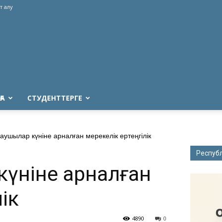
т алу
ҒА
СТУДЕНТТЕРГЕ
аушылар күніне арналған мерекелік ертеңгілік
Респуб
күніне арналған
ік
4890
0