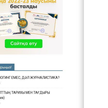
ырыңыз!
ЛОГИНГ ЕМЕС, ДӘЛ ЖУРНАЛИСТИКА?
6
ҰЛТТЫҢ ТАРИХЫ МЕН ТАҒДЫРЫ
ма)
5