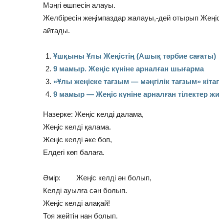
Мәңгі өшпесін алауы.
Желбіресін жеңімпаздар жалауы,-дей отырып Жеңіс 
айтады.
Ұшқыны Ұлы Жеңістің (Ашық тәрбие сағаты)
9 мамыр. Жеңіс күніне арналған шығарма
«Ұлы жеңіске тағзым — мәңгілік тағзым» кіта
9 мамыр — Жеңіс күніне арналған тілектер ж
Назерке: Жеңіс келді далама,
Жеңіс келді қалама.
Жеңіс келді әке боп,
Елдегі көп балаға.
Әмір: Жеңіс келді ән болып,
Келді ауылға сән болып.
Жеңіс келді алақай!
Тоя жейтін нан болып.