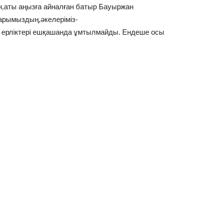
н,аты аңызға айналған батыр Бауыржан
арымыздың,әкелеріміз-
 ерліктері ешқашанда ұмтылмайды. Ендеше осы