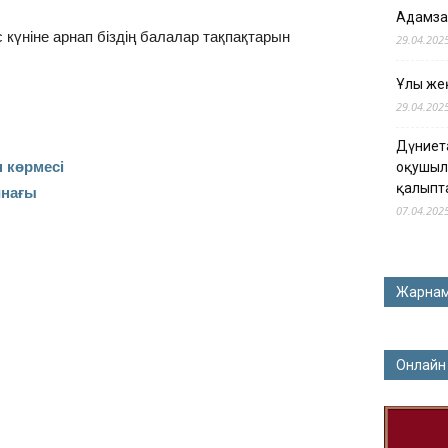
Адамза
күніне арнап біздің балалар тақпақтарын
29.04.202
Ұлы жең
29.04.202
Дүниет
п көрмесі
оқушыл
қалыпт
инағы
07.04.202
Жарна
Онлайн