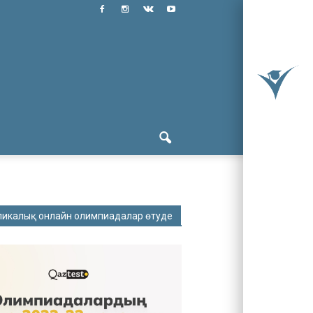
ликалық онлайн олимпиадалар өтуде