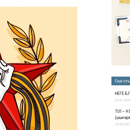
Оқи от
НЕГЕ Б
05.07.202
ТІЛ – 
(шығар
10.09.202