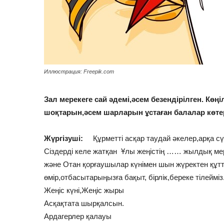
Иллюстрация: Freepik.com
Зал мерекеге сай әдемі,әсем безендірілген. Көң
шоқтарын,әсем шарларын ұстаған балалар көтері
Жүргізуші:
Құрметті асқар таудай әкелер,арқа сү
Сіздерді келе жатқан Ұлы жеңістің …… жылдық ме
және Отан қорғаушылар күнімен шын жүректен құт
өмір,отбасытарыңызға бақыт, бірлік,береке тілейміз
Жеңіс күні,Жеңіс жыры
Асқақтата шырқалсын.
Ардагерлер қалауы