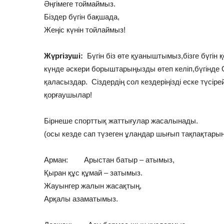
Әңгімеге тоймаймыз.
Біздер бүгін бақшада,
Жеңіс күнін тойлаймыз!
Жүргізуші:
Бүгін біз өте қуаныштымыз,бізге бүгін қ
күнде әскери борыштарыңызды өтеп келіп,бүгінде
қаласыздар. Сіздердің сол кездеріңізді еске түсі
қорғаушылар!
Бірнеше спорттық жаттығулар жасалынады.
(осы кезде сап түзеген ұландар шығып тақпақтары
Арман: Арыстан батыр – атымыз,
Қыран құс құмай – затымыз.
Жауынгер жалын жасақтың,
Арқалы азаматымыз.