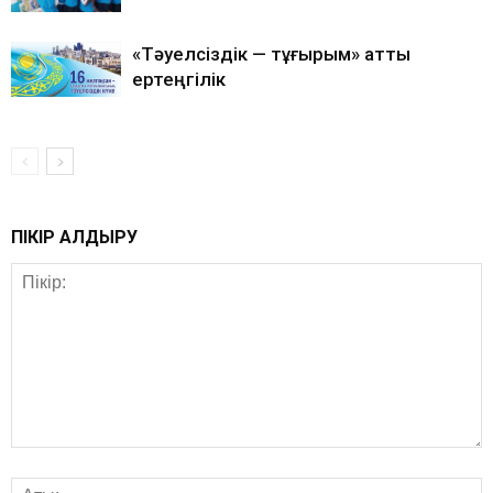
«Тәуелсіздік — тұғырым» атты
ертеңгілік
ПІКІР ҚАЛДЫРУ