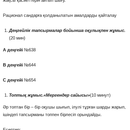
жақсы қасиеттерін айтып шығу.
Рационал сандарға қолданылатын амалдарды қайталау
Деңгейлік тапсырмалар бойынша оқулықпен жұмыс.
(20 мин)
А деңгейі
№638
В деңгейі
№644
С деңгейі
№654
Топтық жұмыс.
«Мергендер сайысы»
(10 минут)
Әр топтан бір – бір оқушы шығып, ілулі тұрған шарды жарып,
ішіндегі тапсырманы топпен бірлесіп орындайды.
Есептер: