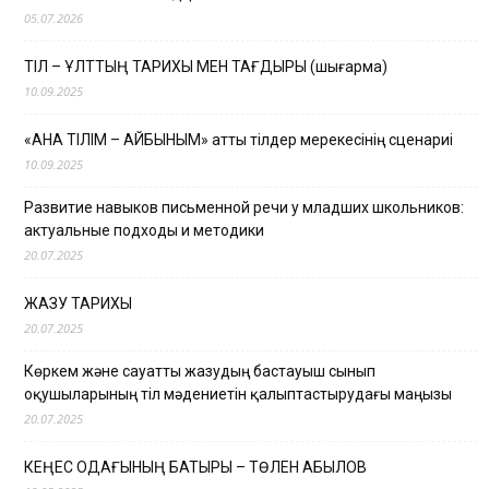
05.07.2026
ТІЛ – ҰЛТТЫҢ ТАРИХЫ МЕН ТАҒДЫРЫ (шығарма)
10.09.2025
«АНА ТІЛІМ – АЙБЫНЫМ» атты тілдер мерекесінің сценариі
10.09.2025
Развитие навыков письменной речи у младших школьников:
актуальные подходы и методики
20.07.2025
ЖАЗУ ТАРИХЫ
20.07.2025
Көркем және сауатты жазудың бастауыш сынып
оқушыларының тіл мәдениетін қалыптастырудағы маңызы
20.07.2025
КЕҢЕС ОДАҒЫНЫҢ БАТЫРЫ – ТӨЛЕН ҚАБЫЛОВ