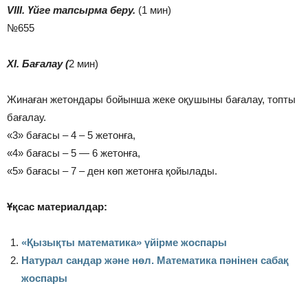
VIІI. Үйге тапсырма беру.
(1 мин)
№655
ХI. Бағалау (
2 мин)
Жинаған жетондары бойынша жеке оқушыны бағалау, топты
бағалау.
«3» бағасы – 4 – 5 жетонға,
«4» бағасы – 5 — 6 жетонға,
«5» бағасы – 7 – ден көп жетонға қойылады.
Ұқсас материалдар:
«Қызықты математика» үйірме жоспары
Натурал сандар және нөл. Математика пәнінен сабақ
жоспары