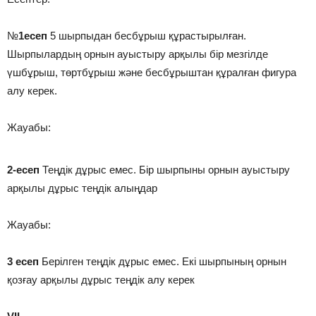
№
1есеп
5 шырпыдан бесбұрыш құрастырылған.
Шырпылардың орнын ауыстыру арқылы бір мезгілде
үшбұрыш, төртбұрыш және бесбұрыштан құралған фигура
алу керек.
Жауабы:
2-есеп
Теңдік дұрыс емес. Бір шырпыны орнын ауыстыру
арқылы дұрыс теңдік алыңдар
Жауабы:
3 есеп
Берілген теңдік дұрыс емес. Екі шырпының орнын
қозғау арқылы дұрыс теңдік алу керек