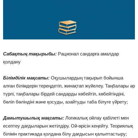
Сабақтың тақырыбы:
Рационал сандарға амалдар
қолдану
Білімділік мақсаты:
Оқушылардың тақырып бойынша
алған білімдерін тереңдетіп, жинақтап жүйелеу. Таңбалары әр
түрлі, таңбалары бірдей сандарды көбейтіп, көбейтіндіні,
бөліп бөліндіні және қосуды, азайтуды таба білуге үйрету;
Дамытушылық мақсаты:
Логикалық ойлау қабілеті мен
есептеу дағдыларын жетілдіру. Ой-өрісін кеңейту. Теориялық
білімін практикада қолдана білу дағдысын қалыптастыру;