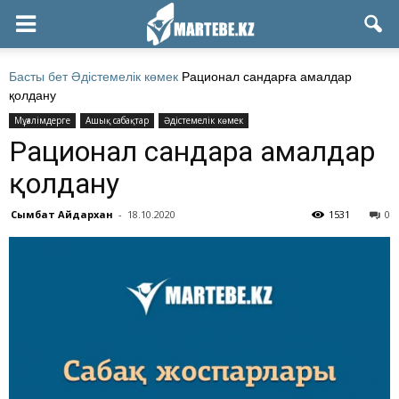
Басты бет
Әдістемелік көмек
Рационал сандарға амалдар
қолдану
Мұғалімдерге
Ашық сабақтар
Әдістемелік көмек
Рационал сандарға амалдар
қолдану
Сымбат Айдархан
-
18.10.2020
1531
0