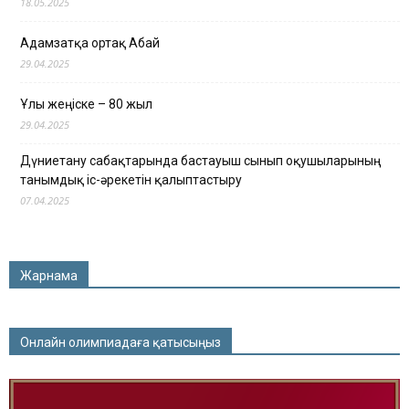
18.05.2025
Адамзатқа ортақ Абай
29.04.2025
Ұлы жеңіске – 80 жыл
29.04.2025
Дүниетану сабақтарында бастауыш сынып оқушыларының
танымдық іс-әрекетін қалыптастыру
07.04.2025
Жарнама
Онлайн олимпиадаға қатысыңыз