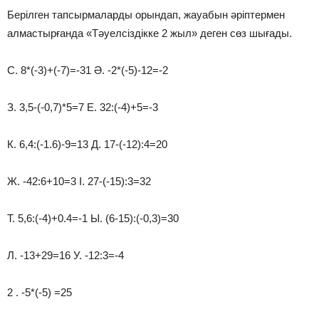
Берілген тапсырмаларды орындап, жауабын әріптермен
алмастырғанда «Тәуелсіздікке 2 жыл» деген сөз шығады.
С. 8*(-3)+(-7)=-31 Ә. -2*(-5)-12=-2
З. 3,5-(-0,7)*5=7 Е. 32:(-4)+5=-3
К. 6,4:(-1.6)-9=13 Д. 17-(-12):4=20
Ж. -42:6+10=3 І. 27-(-15):3=32
Т. 5,6:(-4)+0.4=-1 Ы. (6-15):(-0,3)=30
Л. -13+29=16 У. -12:3=-4
2 . -5*(-5) =25