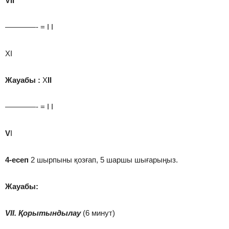
VII
————- = I I
ХІ
Жауабы
:
Х
II
————- = I I
V
І
4-
есеп
2 шырпыны қозғап, 5 шаршы шығарыңыз.
Жауабы:
VII. Қорытындылау
(6 минут)