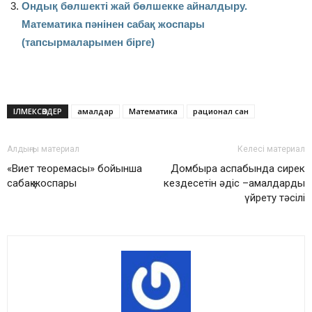
Ондық бөлшекті жай бөлшекке айналдыру.
Математика пәнінен сабақ жоспары
(тапсырмаларымен бірге)
ІЛМЕКСӨЗДЕР
амалдар
Математика
рационал сан
Алдыңғы материал
Келесі материал
«Виет теоремасы» бойынша
Домбыра аспабында сирек
сабақ жоспары
кездесетін әдіс –амалдарды
үйрету тәсілі