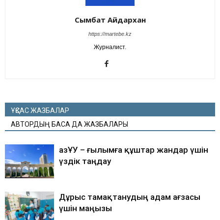
Сымбат Айдархан
https://martebe.kz
Журналист.
ҰҚСАС ЖАЗБАЛАР
АВТОРДЫҢ БАСҚА ДА ЖАЗБАЛАРЫ
ҚазҰУ – ғылымға құштар жандар үшін
үздік таңдау
Дұрыс тамақтанудың адам ағзасы
үшін маңызы