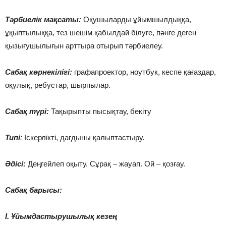
Тәрбиелік мақсаты:
Оқушыларды ұйымшылдыққа,
ұқыптылыққа, тез шешім қабылдай білуге, пәнге деген
қызығушылығын арттыра отырып тәрбиелеу.
Сабақ көрнекілігі:
графапроектор, ноутбук, кеспе қағаздар,
оқулық, ребустар, шырпылар.
Сабақ түрі:
Тақырыпты пысықтау, бекіту
Типі
:
Іскерлікті, дағдыны қалыптастыру.
Әдісі:
Деңгейлеп оқыту. Сұрақ – жауап. Ой – қозғау.
Сабақ барысы:
І. Ұйымдастырушылық кезең