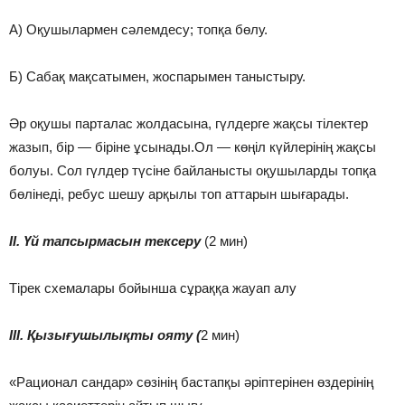
А) Оқушылармен сәлемдесу; топқа бөлу.
Б) Сабақ мақсатымен, жоспарымен таныстыру.
Әр оқушы парталас жолдасына, гүлдерге жақсы тілектер
жазып, бір — біріне ұсынады.Ол — көңіл күйлерінің жақсы
болуы. Сол гүлдер түсіне байланысты оқушыларды топқа
бөлінеді, ребус шешу арқылы топ аттарын шығарады.
ІІ. Үй тапсырмасын тексеру
(2 мин)
Тірек схемалары бойынша сұраққа жауап алу
ІІІ. Қызығушылықты ояту (
2 мин)
«Рационал сандар» сөзінің бастапқы әріптерінен өздерінің