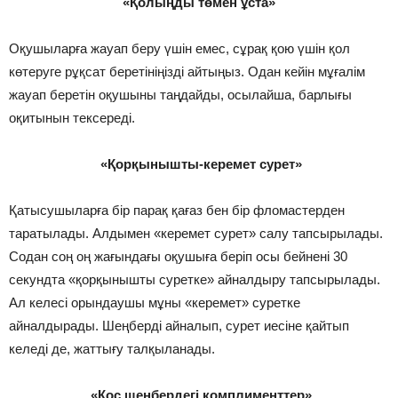
«Қолыңды төмен ұста»
Оқушыларға жауап беру үшін емес, сұрақ қою үшін қол
көтеруге рұқсат беретініңізді айтыңыз. Одан кейін мұғалім
жауап беретін оқушыны таңдайды, осылайша, барлығы
оқитынын тексереді.
«Қорқынышты-керемет сурет»
Қатысушыларға бір парақ қағаз бен бір фломастерден
таратылады. Алдымен «керемет сурет» салу тапсырылады.
Содан соң оң жағындағы оқушыға беріп осы бейнені 30
секундта «қорқынышты суретке» айналдыру тапсырылады.
Ал келесі орындаушы мұны «керемет» суретке
айналдырады. Шеңберді айналып, сурет иесіне қайтып
келеді де, жаттығу талқыланады.
«Қос шеңбердегі комплименттер»