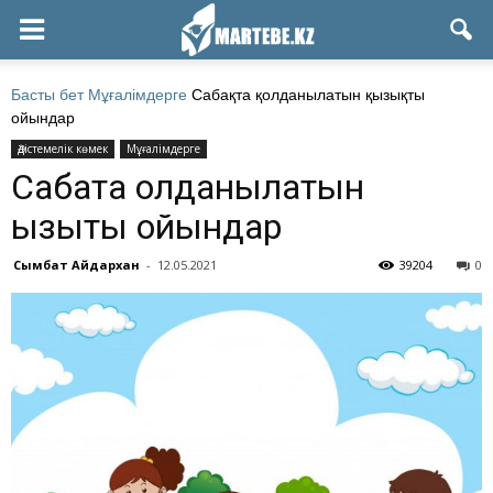
Басты бет
Мұғалімдерге
Сабақта қолданылатын қызықты
ойындар
Әдістемелік көмек
Мұғалімдерге
Сабақта қолданылатын
қызықты ойындар
Сымбат Айдархан
-
12.05.2021
39204
0