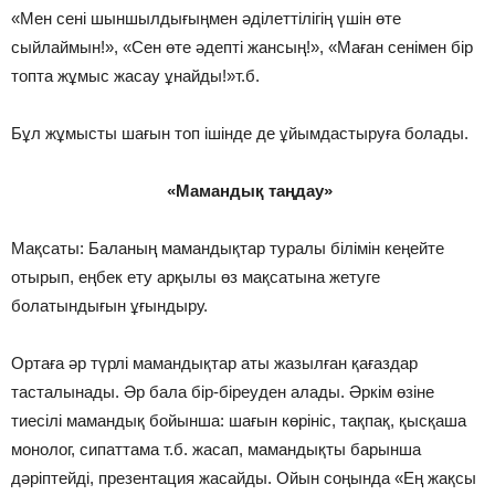
«Мен сені шыншылдығыңмен әділеттілігің үшін өте
сыйлаймын!», «Сен өте әдепті жансың!», «Маған сенімен бір
топта жұмыс жасау ұнайды!»т.б.
Бұл жұмысты шағын топ ішінде де ұйымдастыруға болады.
«Мамандық таңдау»
Мақсаты: Баланың мамандықтар туралы білімін кеңейте
отырып, еңбек ету арқылы өз мақсатына жетуге
болатындығын ұғындыру.
Ортаға әр түрлі мамандықтар аты жазылған қағаздар
тасталынады. Әр бала бір-біреуден алады. Әркім өзіне
тиесілі мамандық бойынша: шағын көрініс, тақпақ, қысқаша
монолог, сипаттама т.б. жасап, мамандықты барынша
дәріптейді, презентация жасайды. Ойын соңында «Ең жақсы