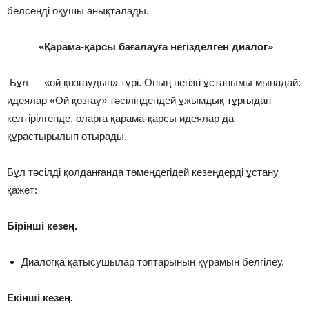
белсенді оқушы анықталады.
«Қарама-қарсы бағалауға негізделген диалог»
Бұл — «ой қозғаудың» түрі. Оның негізгі ұстанымы мынадай:
идеялар «Ой қозғау» тәсіліндегідей ұжымдық тұрғыдан
келтірілгенде, оларға қарама-қарсы идеялар да
құрастырылып отырады.
Бұл тәсілді қолданғанда төмендегідей кезеңдерді ұстану
қажет:
Бірінші кезең.
Диалогқа қатысушылар топтарының құрамын белгілеу.
Екінші кезең.