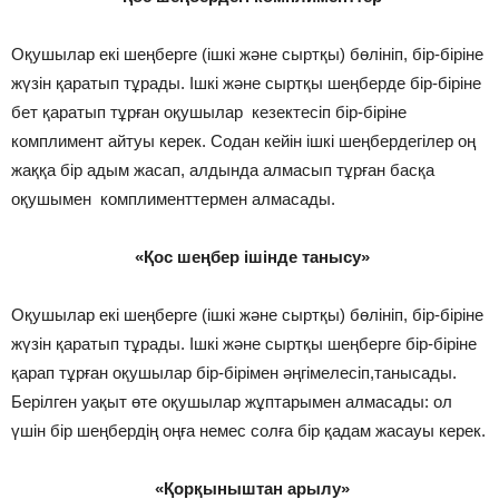
Оқушылар екі шеңберге (ішкі және сыртқы) бөлініп, бір-біріне
жүзін қаратып тұрады. Ішкі және сыртқы шеңберде бір-біріне
бет қаратып тұрған оқушылар кезектесіп бір-біріне
комплимент айтуы керек. Содан кейін ішкі шеңбердегілер оң
жаққа бір адым жасап, алдында алмасып тұрған басқа
оқушымен комплименттермен алмасады.
«Қос шеңбер ішінде танысу»
Оқушылар екі шеңберге (ішкі және сыртқы) бөлініп, бір-біріне
жүзін қаратып тұрады. Ішкі және сыртқы шеңберге бір-біріне
қарап тұрған оқушылар бір-бірімен әңгімелесіп,танысады.
Берілген уақыт өте оқушылар жұптарымен алмасады: ол
үшін бір шеңбердің оңға немес солға бір қадам жасауы керек.
«Қорқыныштан арылу»