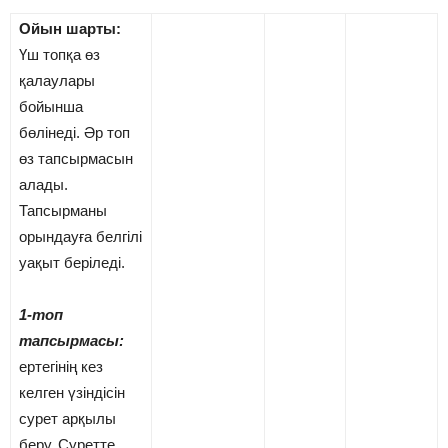
Ойын шарты:
Үш топқа өз
қалаулары
бойынша
бөлінеді. Әр топ
өз тапсырмасын
алады.
Тапсырманы
орындауға белгілі
уақыт беріледі.
1-топ
тапсырмасы:
ертегінің кез
келген үзіндісін
сурет арқылы
беру. Суретте