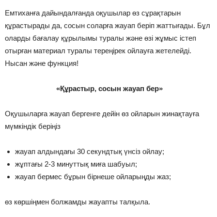
Емтиханға дайындалғанда оқушылар өз сұрақтарын
құрастырады да, сосын соларға жауап беріп жаттығады. Бұл
оларды бағалау құрылымы туралы және өзі жұмыс істеп
отырған материал туралы тереңірек ойлауға жетелейді.
Нысан және функция!
«Құрастыр, сосын жауап бер»
Оқушыларға жауап бергенге дейін өз ойларын жинақтауға
мүмкіндік беріңіз
жауап алдындағы 30 секундтық үнсіз ойлау;
жұптағы 2-3 минуттық миға шабуыл;
жауап бермес бұрын бірнеше ойларыңды жаз;
өз көршіңмен болжамды жауапты талқыла.