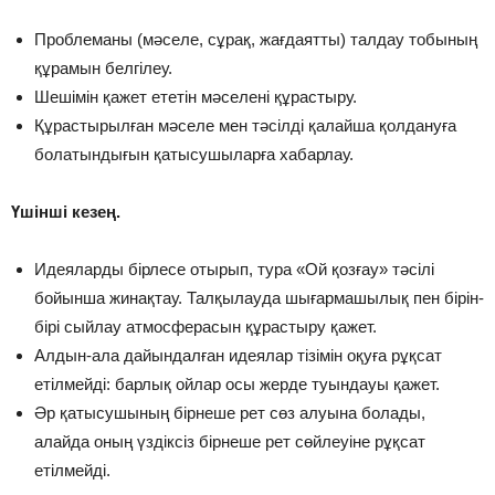
Проблеманы (мәселе, сұрақ, жағдаятты) талдау тобының
құрамын белгілеу.
Шешімін қажет ететін мәселені құрастыру.
Құрастырылған мәселе мен тәсілді қалайша қолдануға
болатындығын қатысушыларға хабарлау.
Үшінші кезең.
Идеяларды бірлесе отырып, тура «Ой қозғау» тәсілі
бойынша жинақтау. Талқылауда шығармашылық пен бірін-
бірі сыйлау атмосферасын құрастыру қажет.
Алдын-ала дайындалған идеялар тізімін оқуға рұқсат
етілмейді: барлық ойлар осы жерде туындауы қажет.
Әр қатысушының бірнеше рет сөз алуына болады,
алайда оның үздіксіз бірнеше рет сөйлеуіне рұқсат
етілмейді.