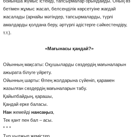
бойынша жүмыс істейді, тапсырмалар орындайды. Оның өз
бетімен жұмыс жасап, белсенділік көрсетуіне жағдай
жасалады (арнайы мәтіндер, тапсырмаларды, түрлі
амалдарды қолдана беру, әртүрлі әдістерге сәйкестендіру,
т.т.).
«Мағынасы қандай?»
Ойынның мақсаты: Оқушыларды сөздердің мағыналарын
ажырата білуге үйрету.
Ойынның шарты: Өлең жолдарына сүйеніп, қарамен
жазылған сөздердің мағыналарын табу.
Қайыпбайдың, қарашы,
Қандай ерке баласы.
Нан
жемейді
нансаңыз
,
Тек қант пен бал – асы.
* * *
Тұр уылжып жемістер,