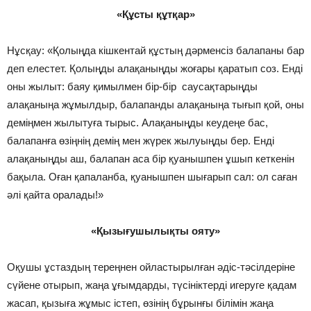
«Құсты құтқар»
Нұсқау: «Қолыңда кішкентай құстың дәрменсіз балапаны бар
деп елестет. Қолыңды алақаныңды жоғары қаратып соз. Енді
оны жылыт: баяу қимылмен бір-бір саусақтарыңды
алақаныңа жұмылдыр, балапанды алақаныңа тығып қой, оны
деміңмен жылытуға тырыс. Алақаныңды кеудеңе бас,
балапанға өзіңнің демің мен жүрек жылуыңды бер. Енді
алақаныңды аш, балапан аса бір қуанышпен ұшып кеткенін
бақыла. Оған қапаланба, қуанышпен шығарып сал: ол саған
әлі қайта оралады!»
«Қызығушылықты ояту»
Оқушы ұстаздың тереңнен ойластырылған әдіс-тәсілдеріне
сүйене отырып, жаңа ұғымдарды, түсініктерді игеруге қадам
жасап, қызыға жұмыс істеп, өзінің бұрынғы білімін жаңа