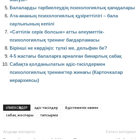
Балаларды тәрбиелеудің психологиялық қағидалары
Ата-ананың психологиялық құзіреттілігі – бала
саулығының кепілі
«Сәттілік серік болсын» атты әлеуметтік-
психологиялық тренинг бағдарламасы
Бірінші не көрдіңіз: түлкі ме, дельфин бе?
4-5 жастағы балаларға арналған бинарлық сабақ
Сабақта қолданылатын әдіс-тәсілдермен
психологиялық тренингтер жинағы (Карточкалар
иерархиясы)
ІЛМЕКСӨЗДЕР
әдіс-тәсілдер
Әдістемелік көмек
сабақ жоспары
тапсырма
Алдыңғы материал
Келесі материал