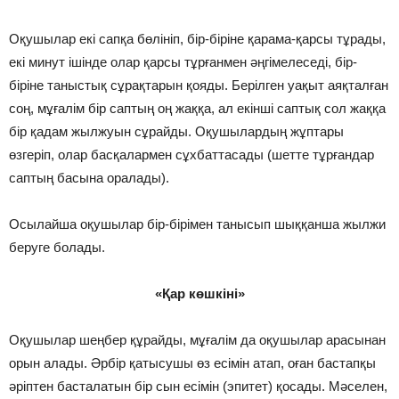
Оқушылар екі сапқа бөлініп, бір-біріне қарама-қарсы тұрады,
екі минут ішінде олар қарсы тұрғанмен әңгімелеседі, бір-
біріне таныстық сұрақтарын қояды. Берілген уақыт аяқталған
соң, мұғалім бір саптың оң жаққа, ал екінші саптық сол жаққа
бір қадам жылжуын сұрайды. Оқушылардың жұптары
өзгеріп, олар басқалармен сұхбаттасады (шетте тұрғандар
саптың басына оралады).
Осылайша оқушылар бір-бірімен танысып шыққанша жылжи
беруге болады.
«Қар көшкіні»
Оқушылар шеңбер құрайды, мұғалім да оқушылар арасынан
орын алады. Әрбір қатысушы өз есімін атап, оған бастапқы
әріптен басталатын бір сын есімін (эпитет) қосады. Мәселен,