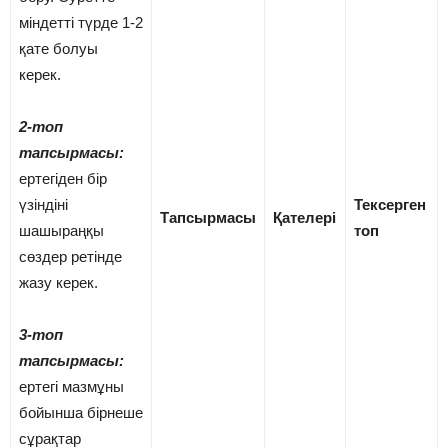
міндетті түрде 1-2
қате болуы
керек.
2-топ
тапсырмасы:
ертегіден бір
үзіндіні
Тексерген
Тапсырмасы
Қателері
шашыраңқы
топ
сөздер ретінде
жазу керек.
3-топ
тапсырмасы:
ертегі мазмұны
бойынша бірнеше
сұрақтар