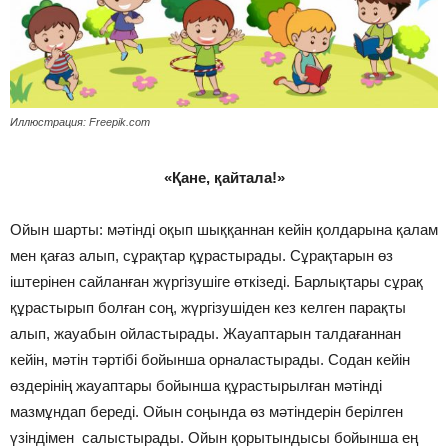
Иллюстрация: Freepik.com
«Қане, қайтала!»
Ойын шарты: мәтінді оқып шыққаннан кейін қолдарына қалам
мен қағаз алып, сұрақтар құрастырады. Сұрақтарын өз
іштерінен сайланған жүргізушіге өткізеді. Барлықтары сұрақ
құрастырып болған соң, жүргізушіден кез келген парақты
алып, жауабын ойластырады. Жауаптарын талдағаннан
кейін, мәтін тәртібі бойынша орналастырады. Содан кейін
өздерінің жауаптары бойынша құрастырылған мәтінді
мазмұндап береді. Ойын соңында өз мәтіндерін берілген
үзіндімен салыстырады. Ойын қорытындысы бойынша ең