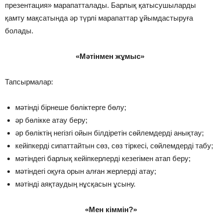
презентация» марапатталады. Барлық қатысушыларды
қамту мақсатында әр түрлі марапаттар ұйымдастыруға
болады.
«Мәтінмен жұмыс»
Тапсырмалар:
мәтінді бірнеше бөліктерге бөлу;
әр бөлікке атау беру;
әр бөліктің негізгі ойын білдіретін сөйлемдерді анықтау;
кейіпкерді сипаттайтын сөз, сөз тіркесі, сөйлемдерді табу;
мәтіндегі барлық кейіпкерлерді кезегімен атап беру;
мәтіндегі оқуға орын алған жерлерді атау;
мәтінді аяқтаудың нұсқасын ұсыну.
«Мен кіммін?»