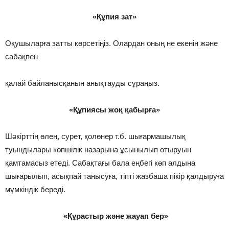
«Құпия зат»
Оқушыларға затты көрсетіңіз. Олардан оның не екенін жəне
сабақпен
қалай байланысқанын анықтауды сұраңыз.
«Құпиясы жоқ қабырға»
Шәкірттің өлең, сурет, қолөнер т.б. шығармашылық
туындылары көпшілік назарына ұсынылып отыруын
қамтамасыз етеді. Сабақтағы бала еңбегі көп алдына
шығарылып, асықпай танысуға, тіпті жазбаша пікір қалдыруға
мүмкіндік береді.
«Құрастыр және жауап бер»