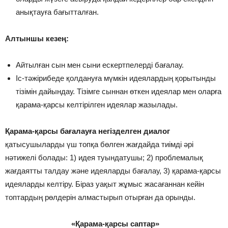
анықтауға бағытталған.
Алтыншы кезең:
Айтылған сын мен сыни ескертпелерді бағалау.
Іс-тәжірибеде қолдануға мүмкін идеялардың қорытынды
тізімін дайындау. Тізімге сыннан өткен идеялар мен оларға
қарама-қарсы келтірілген идеялар жазылады.
Қарама-қарсы бағалауға негізделген диалог
қатысушыларды үш топқа бөлген жағдайда тиімді әрі
нәтижелі болады: 1) идея туындатушы; 2) проблемалық
жағдаятты талдау және идеяларды бағалау, 3) қарама-қарсы
идеяларды келтіру. Біраз уақыт жұмыс жасағаннан кейін
топтардың рөлдерін алмастырып отырған да орынды.
«Қарама-қарсы саптар»