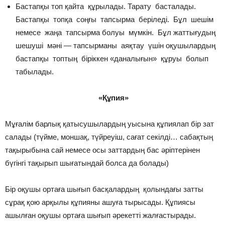
Бастапқы топ қайта құрылады. Тарату басталады.
Бастапқы топқа соңғы тапсырма беріледі. Бұл шешім
немесе жаңа тапсырма болуы мүмкін. Бұл жаттығудың
шешуші мәні — тапсырманы аяқтау үшін оқушылардың
бастапқы топтың біріккен «даналығын» құруы болып
табылады.
«Құпия»
Мұғалім барлық қатысушылардың уысына құпиялап бір зат
салады (түйме, моншақ, түйреуіш, сағат секілді… сабақтың
тақырыбына сай немесе осы заттардың бас әріптерінен
бүгінгі тақырып шығатындай болса да болады)
Бір оқушы ортаға шығып басқалардың қолындағы затты
сұрақ қою арқылы құпияны ашуға тырысады. Құпиясы
ашылған оқушы ортаға шығып әрекетті жалғастырады.