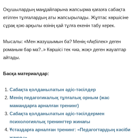
Оқушылардың маңдайларына жапсырма қағазға сабақта
өтілген тұлғалардың аты жапсырылады. Жұптас көршісіне
сұрақ қою арқылы өзінің қай тұлға екенін табу керек.
Мысалы: «Мен жазушымын ба? Менің «Ақбілек» деген
романым бар ма?..» Көршісі тек «иә, жоқ» деген жауаптар
айтады.
Басқа материалдар:
Сабақта қолданылатын әдіс-тәсілдер
Менің педагогикалық тұлғалық орным (жас
мамандарға арналған тренинг)
Сабақта қолданылатын әдіс-тәсілдермен
психологиялық тренингтер жинағы
Ұстаздарға арналған тренинг: «Педагогтардың кәсіби
жануы»