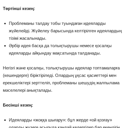
Төртінші кезең:
Проблеманы талдау тобы туындаған идеяларды
жүйелейді. Жүйелеу барысында келтірілген идеялардың
тізімі жасалынады.
Әрбір идея басқа да толықтырушы немесе қосалқы
идеяларды айқындау мақсатында талданады.
Негізгі және қосалқы, толықтырушы идеялар топтамаларға
(кешендерге) біріктіріледі. Олардың ұқсас қасиеттері мен
ерекшеліктері зерттеліп, проблеманы шешудің жалпылама
мәселелері анықталады.
Бесінші кезең:
Идеяларды «жоққа шығару»: бұл жерде «ой қозғау»
оларды жүзеге асыруда қандай кедергілер бар екендігін