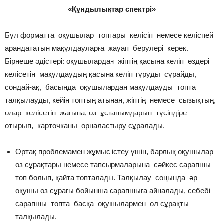
«Құндылықтар спектрі»
Бұл форматта оқушылар топтары келісіп немесе келіспей
арандататын мақұлдауларға жауап берулері керек.
Бірнеше әдістері: оқушылардан жіптің қасына келіп өздері
келісетін мақұлдаудың қасына келіп тұруды сұрайды,
сондай-ақ, басында оқушылардан мақұлдауды топта
талқылауды, кейін топтың атынан, жіптің немесе сызықтың,
олар келісетін жағына, өз ұстанымдарын түсіндіре
отырып, карточканы орналастыру сұралады.
Ортақ проблемамен жұмыс істеу үшін, барлық оқушылар
өз сұрақтары немесе тапсырмаларына сәйкес сарапшы
топ болып, қайта топталады. Талқылау соңында әр
оқушы өз сұрағы бойынша сарапшыға айналады, себебі
сарапшы топта басқа оқушылармен ол сұрақты
талқылады.