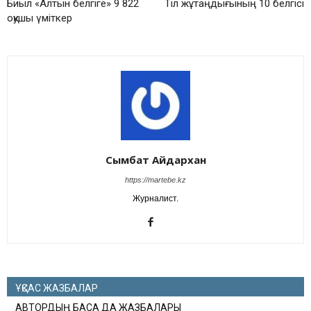
Биыл ​«Алтын белгіге» 9 822
Тіл жұтаңдығының 10 белгісі
оқушы үміткер
Сымбат Айдархан
https://martebe.kz
Журналист.
ҰҚСАС ЖАЗБАЛАР
АВТОРДЫҢ БАСҚА ДА ЖАЗБАЛАРЫ