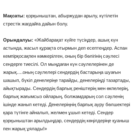
Мақсаты:
қорқыныштан, абыржудан арылу, күтілетін
стрестік жағдайға дайын болу.
Орындалуы:
«Жайбарақат күйге түсіңдер, ашық күн
астында, жасыл құрақта отырмын деп есептеңдер. Аспан
кемпірқосақпен көмкерілген, оның бір бөлігінің сәулесі
сендерге тиесілі. Ол мыңдаған күн сәулелерінен де
жарық….оның сәулелері сендердің бастарыңа шуағын
шашып, бүкіл денелеріңе тарайды, денелеріңді тазартады,
айықтырады. Сендердің барлық реніштерің мен өкпелерің,
барлық жағымсыз ойларың, болжамдарың сол сәуленің
ішінде жанып кетеді. Денелеріңнің барлық ауру бөлшектері
қара түтінге айналып, желмен ұшып кетеді. Сендер
қорқыныштан арылдыңдар, сендердің көңілдеріңе қуаныш
пен жарық ұялады!»