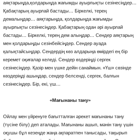
аяқтарыңда,қолдарыңда жағымды ауырлықты сезінесіңдер…
Қабақтарың ауырлай бастады… Біркелкі, терең
демалыңдар… аяқтарыңда, қолдарыңда жағымды
ауырлықты сезінесіңдер. Қабақтарың одан әрі ауырлай
бастады… Біркелкі, терең дем алыңдар… Сендер аяқтарың
мен қолдарыңды сезінбейсіңдер. Сендер ауада
қалықтайсыңдар. Сендердің көз алдарыңа өмірдегі ең бір
керемет оқиғалар келеді. Сендер өздеріңді сергек
сезінесіңдер. Қазір мен үшке дейін санаймын. «Үш» сөзінде
көздеріңді ашыңдар, сендер белсенді, сергек, балғын
сезінесіңдер. Бір, екі, үш…
«Мағынаны тану»
Ойлау мен үйренуге бағытталған әрекет мағынаны тану
(түсіне білу) деп аталады. Мағынаны ашып, мәнін тану үшін
оқушы бұл кезеңде жаңа ақпаратпен танысады, тақырып