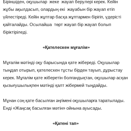
Біріншіден, оқушылар жеке жауап берулері керек. Кейін
жұбы ақылдасып, олардың екі жауабын бір жауап етіп
үйлестіреді. Кейін жұптар басқа жұптармен бірігіп, үдерісті
қайталайды. Осылайша төрт жауап бір жауап болып
біріктіріледі.
«Қателескен мұғалім»
Мұғалім мәтінді оқу барысында қате жібереді. Оқушылар
тыңдап отырып, қателескен тұсты бірден тауып, дұрыстау
керек. Мұғалім қате жіберетін болғандықтан, оқушылар асқан
қызығушылықпен мәтінді қалт жібермей тыңдайды.
Мұнан соң қате басылған әңгімені оқушыларға таратылады.
Енді «Жаңсақ басылған мәтін» ойнына ауысады.
«Қатені тап»