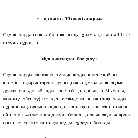
«…қатысты 10 сөзді атаңыз»
Оқушылардан нақты бір тақырыпқа, ұғымға қатысты 10 сөз
атауды сұраңыз.
«Қашықтықтан басқару»
Оқушыларды кінәмшіл, эмоционалды немесе қайшы
келетін тақырыптардан қашықтықта ұстау үшін әңгіме,
драма, рольдік ойынды және т.б. қолданыңыз. Мысалы,
жоғалту (айрылу) кезіндегі сезімдерін ашық талқылауды
сұрағанның орнына, одан да жоғалтқан жас жігіт атынан
айтылған әңгімені қолдануға болады, сосын оқушылардан
оның не сезінгенін талқылауды сұрауға болады.