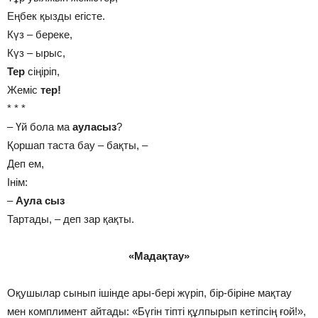
Еңбек қызды егісте.
Күз – береке,
Күз – ырыс,
Тер
сіңіріп,
Жеміс
тер!
* * *
– Үй бола ма
ауласыз
?
Қоршап таста бау – бақты, –
Деп ем,
Інім:
–
Аула сыз
Тартады, – деп зар қақты.
«Мадақтау»
Оқушылар сынып ішінде ары-бері жүріп, бір-біріне мақтау
мен комплимент айтады: «Бүгін тіпті құлпырып кетіпсің ғой!»,