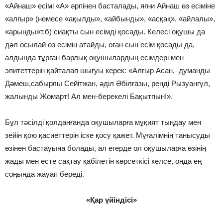
«Айнаш» есімі «А» әрпінен басталады, яғни Айнаш өз есіміне
«алғыр» (немесе «ақылды», «айбынды», «асқақ», «айлалы»,
«арынды»т.б) сиақты сын есімді қосады. Келесі оқушы да
дәл осылай өз есімін атайды, оған сын есім қосады да,
алдында тұрған барлық оқушылардың есімдері мен
эпитеттерін қайталап шығуы керек: «Алғыр Асан, думанды
Дәмеш,сабырлы Сейітжан, әділ Әбілғазы, реңді Рызуангүл,
жалынды Жомарт! Ал мен-берекелі Бақытпын!».
Бұл тәсілді қолданғанда оқушыларға мұқият тыңдау мен
зейін қою қасиеттерін іске қосу қажет. Мұғалімнің танысуды
өзінен бастауына болады, ал егерде ол оқушыларға өзінің
жады мен есте сақтау қабілетін көрсеткісі келсе, онда ең
соңында жауап береді.
«Қар үйіндісі»