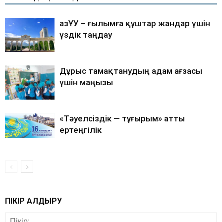
ҚазҰУ – ғылымға құштар жандар үшін
үздік таңдау
Дұрыс тамақтанудың адам ағзасы
үшін маңызы
«Тәуелсіздік — тұғырым» атты
ертеңгілік
ПІКІР ҚАЛДЫРУ