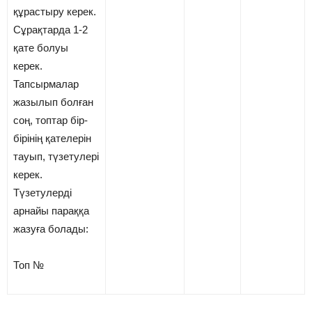
құрастыру керек.
Сұрақтарда 1-2
қате болуы
керек.
Тапсырмалар
жазылып болған
соң, топтар бір-
бірінің қателерін
тауып, түзетулері
керек.
Түзетулерді
арнайы параққа
жазуға болады:
Топ №