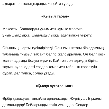
ақпаратпен толықтырады, кеңейте түседі.
«Қызыл табан»
Мақсаты: Балаларды ұжыммен жұмыс жасауға,
ұйымшылдыққа, шыдамдылыққа, әдептілікке үйрету.
Ойынның шарты түсіндіріледі. Осы сыныптағы бір адамның
табанына «қызыл табан» белгісі жапсырылған. Ол белгі кез-
келген адамда болуы мүмкін. Қай топ сол адамды бірінші
тауып, әуелі әдепті сөздер көмегімен табанын көрсетуін
сұрап, дәл тапса, солар ұтады.
«Қысқа аутотренинг»
Әрбір қатысушы ыңғайлы орналасады. Жүргізуші: Біркелкі
демалыңдар! Бойларыңды еркін ұстаңдар! Сендер