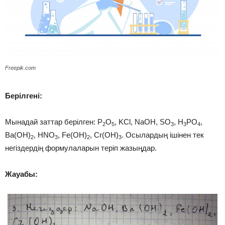
Freepik.com
Берілгені:
Мынадай заттар берілген: P
O
, KCl, NaOH, SO
, H
PO
,
2
5
3
3
4
Ba(OH)
, HNO
, Fe(OH)
, Cr(OH)
. Осылардың ішінен тек
2
3
2
3
негіздердің формулаларын теріп жазыңдар.
Жауабы: