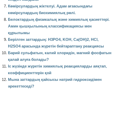
Көмірсулардың жіктелуі. Адам ағзасындағы
көмірсулардың биохимиялық рөлі.
Белоктардың физикалық және химиялық қасиеттері.
Амин қышқылының классификациясы мен
құрылымы
Берілген заттардың: H3PO4, KOH, Ca(OH)2, HCl,
H2SO4 арасында жүретін бейтараптану реакциясы
Барий сульфатын, калий хлоридін, магний фосфатын
қалай алуға болады?
Іс жүзінде жүретін химиялық реакцияларды аяқтап,
коэффициенттерін қой
Мына заттардың қайсысы натрий гидроксидімен
әрекеттеседі?