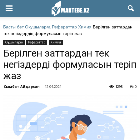
Басты бет
Оқушыларға
Рефераттар
Химия
Берілген заттардан
тек негіздердің формуласын теріп жаз
Оқушыларға
Рефераттар
Химия
Берілген заттардан тек
негіздердің формуласын теріп
жаз
Сымбат Айдархан
-
12.04.2021
1298
0