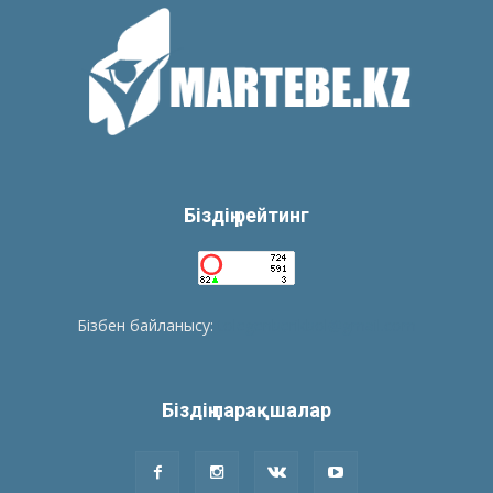
Біздің рейтинг
Бізбен байланысу:
tolegenberikbol@gmail.com
Біздің парақшалар