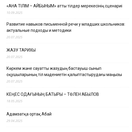
«АНА ТІЛІМ – АЙБЫНЫМ» атты тілдер мерекесінің сценариі
10.09.2025
Развитие навыков письменной речи у младших школьников:
актуальные подходы и методики
20.07.2025
ЖАЗУ ТАРИХЫ
20.07.2025
Көркем және сауатты жазудың бастауыш сынып
оқушыларының тіл мәдениетін қалыптастырудағы маңызы
20.07.2025
КЕҢЕС ОДАҒЫНЫҢ БАТЫРЫ – ТӨЛЕН ҚАБЫЛОВ
18.05.2025
Адамзатқа ортақ Абай
29.04.2025