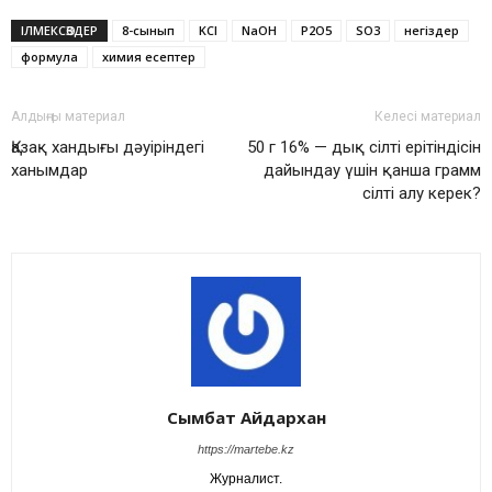
ІЛМЕКСӨЗДЕР
8-сынып
KCl
NaOH
P2O5
SO3
негіздер
формула
химия есептер
Алдыңғы материал
Келесі материал
Қазақ хандығы дәуіріндегі
50 г 16% — дық сілті ерітіндісін
ханымдар
дайындау үшін қанша грамм
сілті алу керек?
Сымбат Айдархан
https://martebe.kz
Журналист.