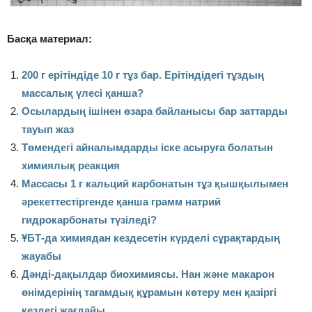
Басқа материал:
200 г ерітіндіде 10 г тұз бар. Ерітіндідегі тұздың
массалық үлесі қанша?
Осылардың ішінен өзара байланысы бар заттарды
тауып жаз
Төмендегі айналымдарды іске асыруға болатын
химиялық реакция
Массасы 1 г кальций карбонатын тұз қышқылымен
әрекеттестіргенде қанша грамм натрий
гидрокарбонаты түзіледі?
ҰБТ-да химиядан кездесетін күрделі сұрақтардың
жауабы
Дәнді-дақылдар биохимиясы. Нан және макарон
өнімдерінің тағамдық құрамын көтеру мен қазіргі
кездегі жағдайы