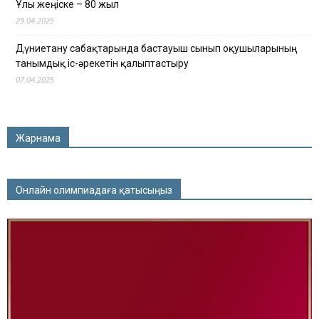
Ұлы жеңіске – 80 жыл
29.04.2025
Дүниетану сабақтарында бастауыш сынып оқушыларының
танымдық іс-әрекетін қалыптастыру
07.04.2025
Жарнама
Онлайн олимпиадаға қатысыңыз