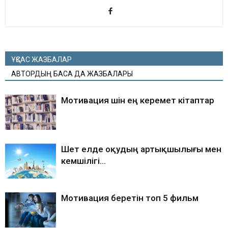
ҰҚСАС ЖАЗБАЛАР
АВТОРДЫҢ БАСҚА ДА ЖАЗБАЛАРЫ
Мотивация үшін ең керемет кітаптар
Шет елде оқудың артықшылығы мен
кемшілігі…
Мотивация беретін топ 5 фильм