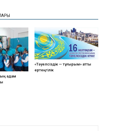
ЛАРЫ
«Тәуелсіздік — тұғырым» атты
ертеңгілік
дың адам
зы