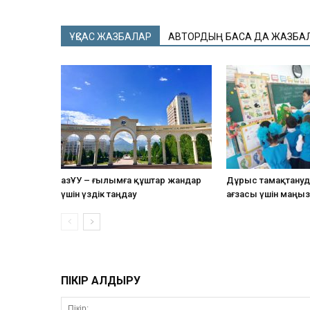
ҰҚСАС ЖАЗБАЛАР
АВТОРДЫҢ БАСҚА ДА ЖАЗБА
ҚазҰУ – ғылымға құштар жандар
Дұрыс тамақтану
үшін үздік таңдау
ағзасы үшін маңы
ПІКІР ҚАЛДЫРУ