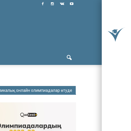
ликалық онлайн олимпиадалар өтуде