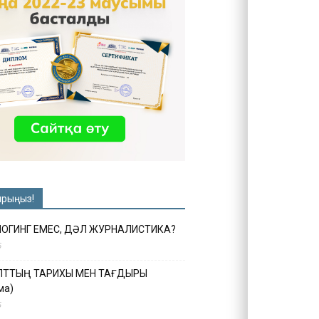
ырыңыз!
ЛОГИНГ ЕМЕС, ДӘЛ ЖУРНАЛИСТИКА?
6
ҰЛТТЫҢ ТАРИХЫ МЕН ТАҒДЫРЫ
ма)
5