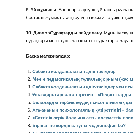
9. Үй жұмысы.
Балаларға әртүрлі үй тапсырмалары
бастаған жұмысты аяқтау үшін қосымша уақыт қаж
10. Диалог/Сұрақтарды пайдалану.
Мұғалім оқушы
сұрақтары мен оқушылар қоятын сұрақтарға жауап
Басқа материалдар:
Сабақта қолданылатын әдіс-тәсілдер
Менің педагогикалық тұлғалық орным (жас м
Сабақта қолданылатын әдіс-тәсілдермен пс
Ұстаздарға арналған тренинг: «Педагогтарды
Балаларды тәрбиелеудің психологиялық қа
Ата-ананың психологиялық құзіреттілігі – б
«Сәттілік серік болсын» атты әлеуметтік-пс
Бірінші не көрдіңіз: түлкі ме, дельфин бе?