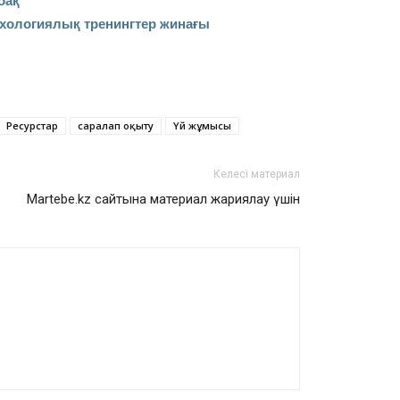
бақ
ихологиялық тренингтер жинағы
Ресурстар
саралап оқыту
Үй жұмысы
Келесі материал
Martebe.kz сайтына материал жариялау үшін