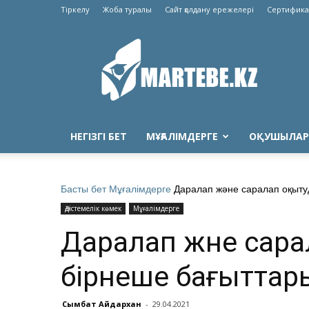
Тіркелу
Жоба туралы
Сайт қолдану ережелері
Сертифика
Martebe.kz
білім
сайты
НЕГІЗГІ БЕТ
МҰҒАЛІМДЕРГЕ
ОҚУШЫЛАР
Басты бет
Мұғалімдерге
Даралап және саралап оқыту
Әдістемелік көмек
Мұғалімдерге
Даралап және сар
бірнеше бағыттар
Сымбат Айдархан
-
29.04.2021