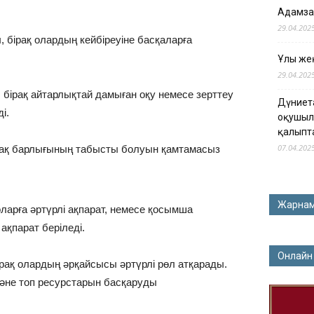
Адамза
29.04.202
бірақ олардың кейбіреуіне басқаларға
Ұлы жең
29.04.202
бірақ айтарлықтай дамыған оқу немесе зерттеу
Дүниет
і.
оқушыл
қалыпт
07.04.202
рақ барлығының табысты болуын қамтамасыз
Жарна
ларға әртүрлі ақпарат, немесе қосымша
ақпарат беріледі.
Онлайн
рақ олардың әрқайсысы әртүрлі рөл атқарады.
және топ ресурстарын басқаруды