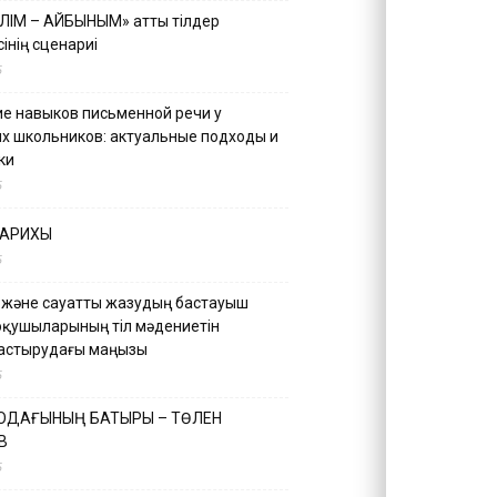
ІЛІМ – АЙБЫНЫМ» атты тілдер
інің сценариі
5
е навыков письменной речи у
х школьников: актуальные подходы и
ки
5
ТАРИХЫ
5
 және сауатты жазудың бастауыш
оқушыларының тіл мәдениетін
астырудағы маңызы
5
 ОДАҒЫНЫҢ БАТЫРЫ – ТӨЛЕН
В
5