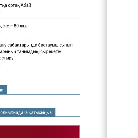
тқа ортақ Абай
5
іске – 80 жыл
5
ану сабақтарында бастауыш сынып
арының танымдық іс-әрекетін
астыру
5
ма
 олимпиадаға қатысыңыз