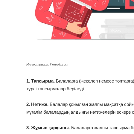
Иллюстрация: Freepik.com
1. Тапсырма.
Балаларға (жекелеп немесе топтарға) 
түрлі тапсырмалар беріледі.
2. Нәтиже.
Балалар қойылған жалпы мақсатқа сәйке
мұғалім балалардың алдыңғы нәтижелерін ескере от
3. Жұмыс қарқыны.
Балаларға жалпы тапсырма бер