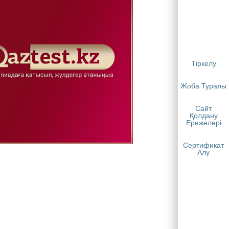
Тіркелу
Жоба Туралы
Сайт
Қолдану
Ережелері
Сертификат
Алу