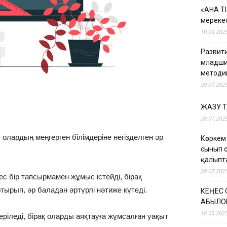
«АНА Т
мерекес
10.09.202
Развити
младши
методи
20.07.202
ЖАЗУ 
20.07.202
олардың меңгерген білімдеріне негізделген әр
Көркем
сынып 
қалыпт
20.07.202
с бір тапсырмамен жұмыс істейді, бірақ
ырып, әр баладан әртүрлі нәтиже күтеді.
КЕҢЕС
ҚАБЫЛО
18.05.202
іледі, бірақ оларды аяқтауға жұмсалған уақыт