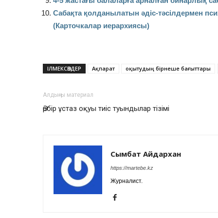
4-5 жастағы балаларға арналған бинарлық са
Сабақта қолданылатын әдіс-тәсілдермен пс
(Карточкалар иерархиясы)
ІЛМЕКСӨЗДЕР
Ақпарат
оқытудың бірнеше бағыттары
Алдыңғы материал
Әрбір ұстаз оқуы тиіс туындылар тізімі
Сымбат Айдархан
https://martebe.kz
Журналист.