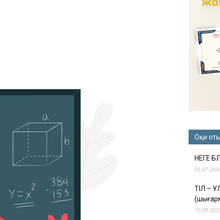
Оқи от
НЕГЕ Б
05.07.202
ТІЛ – 
(шығар
10.09.202