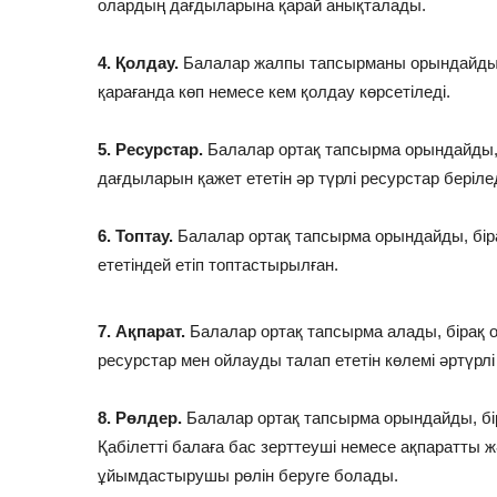
олардың дағдыларына қарай анықталады.
4. Қолдау.
Балалар жалпы тапсырманы орындайды, 
қарағанда көп немесе кем қолдау көрсетіледі.
5. Ресурстар.
Балалар ортақ тапсырма орындайды, 
дағдыларын қажет ететін әр түрлі ресурстар берілед
6. Топтау.
Балалар ортақ тапсырма орындайды, бі
ететіндей етіп топтастырылған.
7. Ақпарат.
Балалар ортақ тапсырма алады, бірақ о
ресурстар мен ойлауды талап ететін көлемі әртүрлі 
8. Рөлдер.
Балалар ортақ тапсырма орындайды, бі
Қабілетті балаға бас зерттеуші немесе ақпаратты 
ұйымдастырушы рөлін беруге болады.