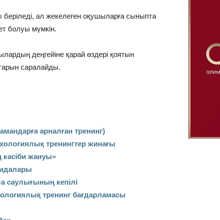
 беріледі, ал жекелеген оқушыларға сыныпта
ет болуы мүмкін.
лардың деңгейіне қарай өздері қоятын
тарын саралайды.
амандарға арналған тренинг)
ихологиялық тренингтер жинағы
ң кәсіби жануы»
ғидалары
ала саулығының кепілі
ихологиялық тренинг бағдарламасы