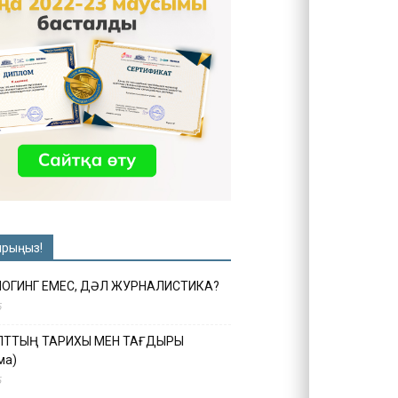
ырыңыз!
ЛОГИНГ ЕМЕС, ДӘЛ ЖУРНАЛИСТИКА?
6
ҰЛТТЫҢ ТАРИХЫ МЕН ТАҒДЫРЫ
ма)
5