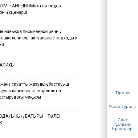
ІЛІМ – АЙБЫНЫМ» атты тілдер
інің сценариі
5
е навыков письменной речи у
х школьников: актуальные подходы и
ки
5
ТАРИХЫ
5
 және сауатты жазудың бастауыш
оқушыларының тіл мәдениетін
Тіркелу
астырудағы маңызы
5
Жоба Туралы
 ОДАҒЫНЫҢ БАТЫРЫ – ТӨЛЕН
Сайт
В
Қолдану
Ережелері
5