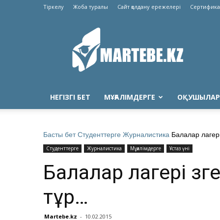
Тіркелу
Жоба туралы
Сайт қолдану ережелері
Сертифика
Martebe.kz
білім
сайты
НЕГІЗГІ БЕТ
МҰҒАЛІМДЕРГЕ
ОҚУШЫЛАР
Басты бет
Студенттерге
Журналистика
Балалар лагері
Студенттерге
Журналистика
Мұғалімдерге
Ұстаз үні
Балалар лагері өзг
тұр…
Martebe.kz
-
10.02.2015