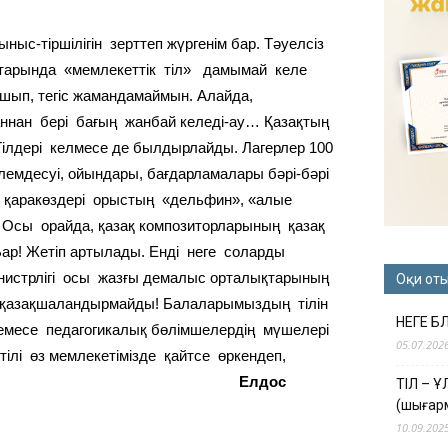
с-тіршілігін зерттеп жүргенім бар. Тәуелсіз
қтарында «мемлекеттік тіл» дамымай келе
ашып, тегіс жамандамаймын. Алайда,
ан бері бағың жанбай келеді-ау… Қазақтың
ілдері келмесе де былдырлайды. Лагерлер 100
лемдесуі, ойындары, бағдарламалары бәрі-бәрі
ың қаракөздері орыстың «дельфин», «алые
. Осы орайда, қазақ композиторларының қазақ
Бар! Жетіп артылады. Енді неге соларды
лігі осы жазғы демалыс орталықтарының
Оқи от
е қазақшаландырмайды! Балаларымыздың тілін
НЕГЕ Б
емесе педагогикалық бөлімшелердің мүшелері
05.07.202
 өз мемлекетімізде қайтсе өркендеп,
Елдос
ТІЛ – 
(шығар
10.09.202