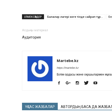
ІЛМЕКСӨЗДЕР
Балалар лагері өзге тілде сайрап тұр...
Ел
Алдыңғы материал
Аудитория
Martebe.kz
https://martebe.kz
Білім ордасы және оқушылармен мұғал
ҰҚСАС ЖАЗБАЛАР
АВТОРДЫҢ БАСҚА ДА ЖАЗБА