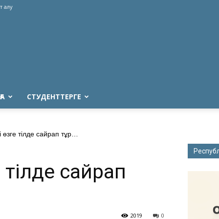
т алу
ҒА
СТУДЕНТТЕРГЕ
 өзге тілде сайрап тұр…
Респуб
е тілде сайрап
2019
0