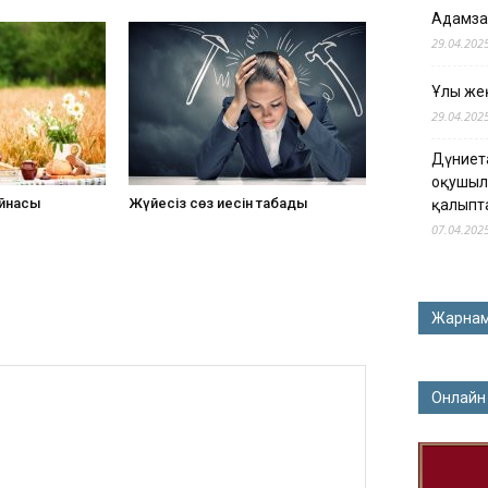
Адамза
29.04.202
Ұлы жең
29.04.202
Дүниет
оқушыл
айнасы
Жүйесіз сөз иесін табады
қалыпт
07.04.202
Жарна
Онлайн