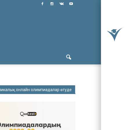
ликалық онлайн олимпиадалар өтуде