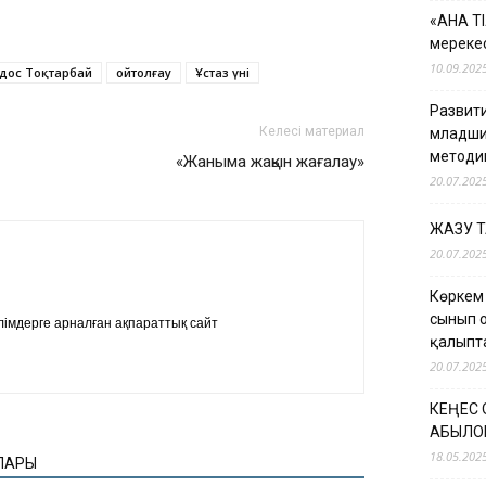
«АНА Т
мерекес
10.09.202
дос Тоқтарбай
ойтолғау
Ұстаз үні
Развити
Келесі материал
младши
методи
«Жаныма жақын жағалау»
20.07.202
ЖАЗУ 
20.07.202
Көркем
сынып 
імдерге арналған ақпараттық сайт
қалыпт
20.07.202
КЕҢЕС
ҚАБЫЛО
18.05.202
ЛАРЫ