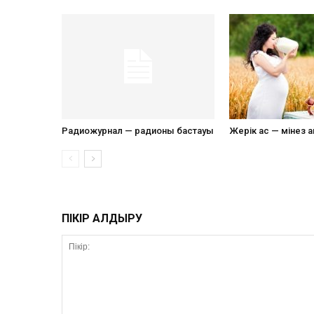
Радиожурнал — радионың бастауы
Жерік ас — мінез 
ПІКІР ҚАЛДЫРУ