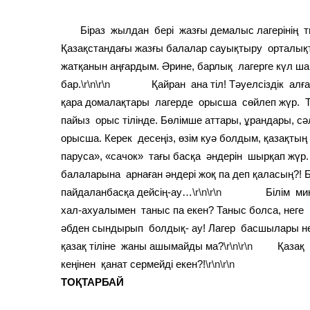
Біраз жылдан бері жазғы демалыс лагерінің тыны
Қазақстандағы жазғы балалар сауықтыру орталы
жатқанын аңғардым. Әрине, барлық лагерге күл ш
бар.
\r\n\r\n
Қайран ана тіл! Тәуелсіздік алғанн
қара домалақтары лагерде орысша сөйлеп жүр. Т
пайыз орыс тілінде. Бөлімше аттары, ұрандары, сә
орысша. Керек десеңіз, өзім куә болдым, қазақт
паруса», «сачок» тағы басқа әндерін шырқап жүр
балаларына арнаған әндері жоқ па деп қаласың?! 
пайдаланбасқа дейсің-ау…
\r\n\r\n
Білім министр
хал-ахуалымен таныс па екен? Таныс болса, нег
әбден сындырып болдық- ау! Лагер басшылары н
қазақ тіліне жаны ашымайды ма?
\r\n\r\n
Қазақ тілі
кеңінен қанат сермейді екен?!
\r\n\r\n
ТОҚТАРБАЙ