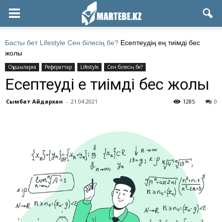
Басты бет
Lifestyle
Сен білесің бе?
Есептеудің ең тиімді бес
жолы
Оқушыларға
Рефераттар
Lifestyle
Сен білесің бе?
Есептеудің ең тиімді бес жолы
Сымбат Айдархан
-
21.04.2021
1285
0