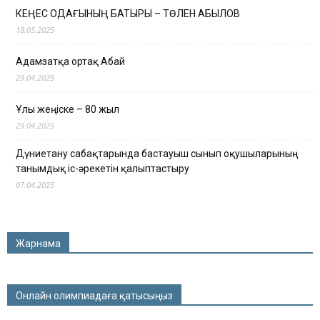
КЕҢЕС ОДАҒЫНЫҢ БАТЫРЫ – ТӨЛЕН ҚАБЫЛОВ
18.05.2025
Адамзатқа ортақ Абай
29.04.2025
Ұлы жеңіске – 80 жыл
29.04.2025
Дүниетану сабақтарында бастауыш сынып оқушыларының
танымдық іс-әрекетін қалыптастыру
07.04.2025
Жарнама
Онлайн олимпиадаға қатысыңыз