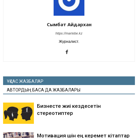
Сымбат Айдархан
https://martebe.kz
Журналист.
ҰҚСАС ЖАЗБАЛАР
АВТОРДЫҢ БАСҚА ДА ЖАЗБАЛАРЫ
Бизнесте жиі кездесетін
стереотиптер
Мотивация үшін ең керемет кітаптар