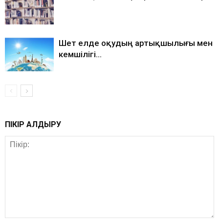
Шет елде оқудың артықшылығы мен
кемшілігі…
ПІКІР ҚАЛДЫРУ