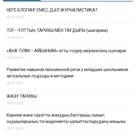
НЕГЕ БЛОГИНГ ЕМЕС, ДӘЛ ЖУРНАЛИСТИКА?
05.07.2026
ТІЛ – ҰЛТТЫҢ ТАРИХЫ МЕН ТАҒДЫРЫ (шығарма)
10.09.2025
«АНА ТІЛІМ – АЙБЫНЫМ» атты тілдер мерекесінің сценариі
10.09.2025
Развитие навыков письменной речи у младших школьников:
актуальные подходы и методики
20.07.2025
ЖАЗУ ТАРИХЫ
20.07.2025
Көркем және сауатты жазудың бастауыш сынып
оқушыларының тіл мәдениетін қалыптастырудағы маңызы
20.07.2025