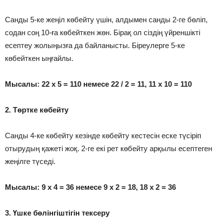
Санды 5-ке жеңіл көбейту үшін, алдымен санды 2-ге бөліп,
содан соң 10-ға көбейткен жөн. Бірақ ол сіздің үйреншікті
есептеу жолыңызға да байланысты. Біреулерге 5-ке
көбейткен ыңғайлы.
Мысалы: 22 х 5 = 110 немесе 22 / 2 = 11, 11 х 10 = 110
2. Төртке көбейту
Санды 4-ке көбейту кезінде көбейту кестесін еске түсіріп
отырудың қажеті жоқ. 2-ге екі рет көбейту арқылы есептеген
жеңілге түседі.
Мысалы: 9 х 4 = 36 немесе 9 х 2 = 18, 18 х 2 = 36
3. Үшке бөлінгіштігін тексеру