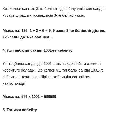
Кез келген санның 3-ке бөлінетіндігін білу үшін сол санды
құрауыштардың қосындысы 3-ке бөліну қажет.
Мысалы: 126, 1 + 2 + 6 = 9. 9 саны 3-ке бөлінетіндіктен,
126 саны да 3-ке бөлінеді.
4. Үш таңбалы санды 1001-ге көбейту
Үш таңбалы сандарды 1001 санына қарапайым жолмен
көбейтуге болады. Кез келген үш таңбалы санды 1001-ге
көбейткен кезде, сол бірінші көбейткіш сан екі рет
қайталанады.
Мысалы: 589 х 1001 = 589589
5. Тоғызға көбейту