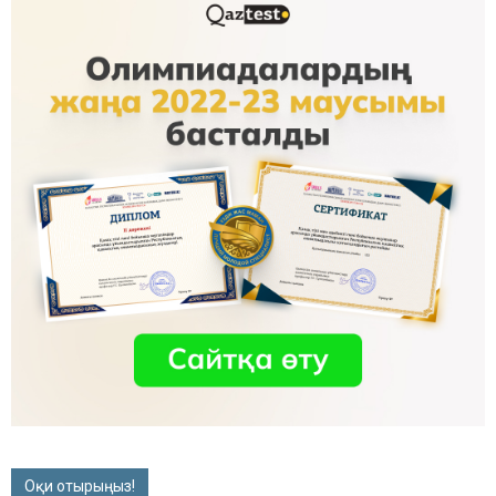
Оқи отырыңыз!