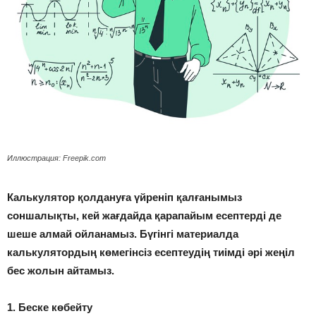
Иллюстрация: Freepik.com
Калькулятор қолдануға үйреніп қалғанымыз
соншалықты, кей жағдайда қарапайым есептерді де
шеше алмай ойланамыз. Бүгінгі материалда
калькулятордың көмегінсіз есептеудің тиімді әрі жеңіл
бес жолын айтамыз.
1. Беске көбейту