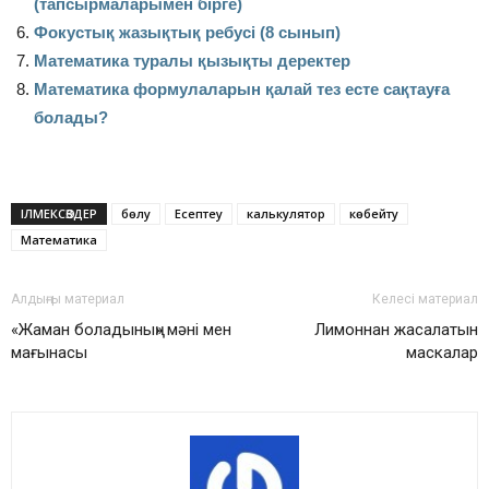
(тапсырмаларымен бірге)
Фокустық жазықтық ребусі (8 сынып)
Математика туралы қызықты деректер
Математика формулаларын қалай тез есте сақтауға
болады?
ІЛМЕКСӨЗДЕР
бөлу
Есептеу
калькулятор
көбейту
Математика
Алдыңғы материал
Келесі материал
«Жаман боладының» мәні мен
Лимоннан жасалатын
мағынасы
маскалар