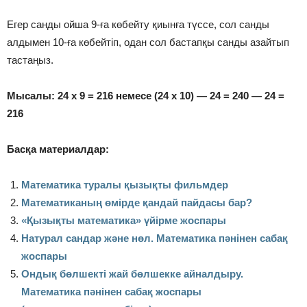
Егер санды ойша 9-ға көбейту қиынға түссе, сол санды
алдымен 10-ға көбейтіп, одан сол бастапқы санды азайтып
тастаңыз.
Мысалы: 24 х 9 = 216 немесе (24 х 10) — 24 = 240 — 24 =
216
Басқа материалдар:
Математика туралы қызықты фильмдер
Математиканың өмірде қандай пайдасы бар?
«Қызықты математика» үйірме жоспары
Натурал сандар және нөл. Математика пәнінен сабақ
жоспары
Ондық бөлшекті жай бөлшекке айналдыру.
Математика пәнінен сабақ жоспары