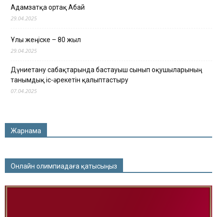
Адамзатқа ортақ Абай
29.04.2025
Ұлы жеңіске – 80 жыл
29.04.2025
Дүниетану сабақтарында бастауыш сынып оқушыларының
танымдық іс-әрекетін қалыптастыру
07.04.2025
Жарнама
Онлайн олимпиадаға қатысыңыз