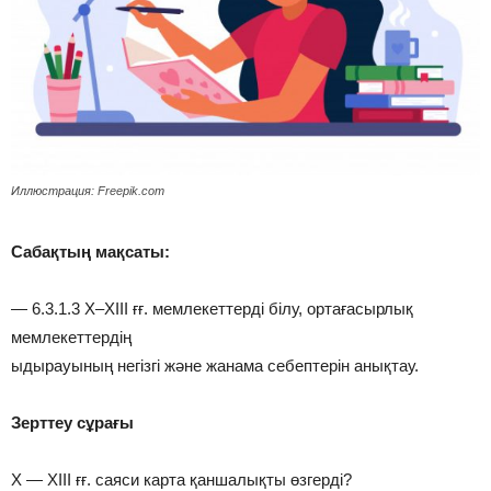
Иллюстрация: Freepik.com
Сабақтың мақсаты:
— 6.3.1.3 X–XIII ғғ. мемлекеттерді білу, ортағасырлық
мемлекеттердің
ыдырауының негізгі және жанама себептерін анықтау.
Зерттеу сұрағы
X — XIII ғғ. саяси карта қаншалықты өзгерді?