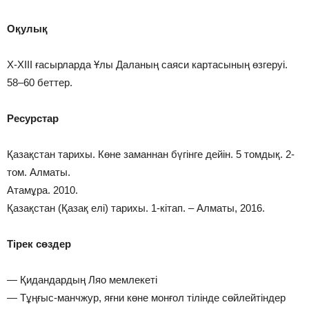
Оқулық
Х-ХІІІ ғасырларда Ұлы Даланың саяси картасының өзгеруі.
58–60 беттер.
Ресурстар
Қазақстан тарихы. Көне заманнан бүгінге дейін. 5 томдық. 2-
том. Алматы.
Атамұра. 2010.
Қазақстан (Қазақ елі) тарихы. 1-кітап. – Алматы, 2016.
Тірек сөздер
— Қидандардың Ляо мемлекеті
— Тұңғыс-манчжур, яғни көне монғол тілінде сөйлейтіндер