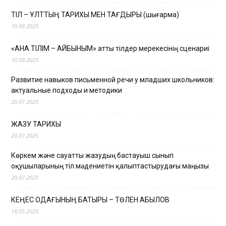
ТІЛ – ҰЛТТЫҢ ТАРИХЫ МЕН ТАҒДЫРЫ (шығарма)
10.09.2025
«АНА ТІЛІМ – АЙБЫНЫМ» атты тілдер мерекесінің сценариі
10.09.2025
Развитие навыков письменной речи у младших школьников:
актуальные подходы и методики
20.07.2025
ЖАЗУ ТАРИХЫ
20.07.2025
Көркем және сауатты жазудың бастауыш сынып
оқушыларының тіл мәдениетін қалыптастырудағы маңызы
20.07.2025
КЕҢЕС ОДАҒЫНЫҢ БАТЫРЫ – ТӨЛЕН ҚАБЫЛОВ
18.05.2025