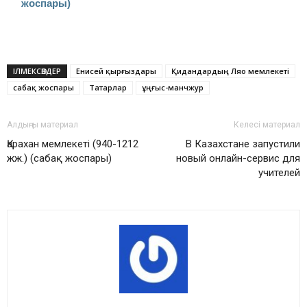
жоспары)
ІЛМЕКСӨЗДЕР
Енисей қырғыздары
Қидандардың Ляо мемлекеті
сабақ жоспары
Татарлар
ұңғыс-манчжур
Алдыңғы материал
Келесі материал
Қарахан мемлекеті (940-1212
В Казахстане запустили
жж.) (сабақ жоспары)
новый онлайн-сервис для
учителей