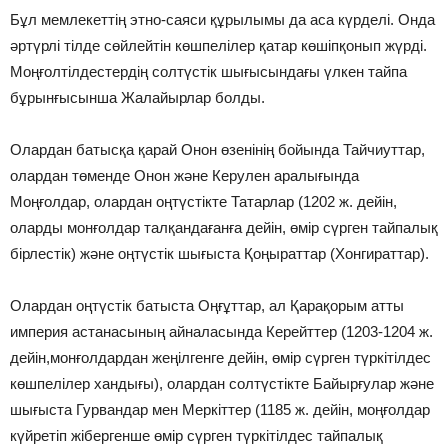
Бұл мемлекеттің этно-саяси құрылымы да аса күрделі. Онда
әртүрлі тілде сөйлейтін көшпелілер қатар көшіпқонып жүрді.
Моңғолтілдестердің солтүстік шығысындағы үлкен тайпа
бұрынғысынша Жалайырлар болды.
Олардан батысқа қарай Онон өзенінің бойында Тайчиуттар,
олардан төменде Онон және Керулен аралығында
Моңғолдар, олардан оңтүстікте Татарлар (1202 ж. дейін,
оларды монғолдар талқандағанға дейін, өмір сүрген тайпалық
бірлестік) және оңтүстік шығыста Қоңыраттар (Хонгираттар).
Олардан оңтүстік батыста Оңғұттар, ал Қарақорым атты
империя астанасының айналасында Керейттер (1203-1204 ж.
дейін,монғолдардан жеңілгенге дейін, өмір сүрген түркітілдес
көшпелілер хандығы), олардан солтүстікте Байырғулар және
шығыста Гурвандар мен Меркіттер (1185 ж. дейін, моңғолдар
күйретіп жібергенше өмір сүрген түркітілдес тайпалық