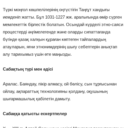
Түркі моңғол көшпелілерінің оңтүстігін Таңғұт хандығы
иемденіп жатты. Бұл 1031-1227 жж. аралығында өмір сүрген
мемлекеттік бірлестік болатын. Осындай күрделі этно-саяси
процестерді әңгімелегенде және оларды сипаттағанда
бүгінде қазақ халқын құраған көптеген тайпалардың
атауларын, яғни этнонимдерінің шығу себептерін анықтап
алу тарихымыз үшін өте маңызды.
Сабақтың түрі мен әдісі
Аралас. Баяндау, пікір алмасу, ой бөлісу, сын тұрғысынан
ойлау, ақпараттық технологияны қолдану, оқушының
шығармашылық қабілетін дамыту.
Сабаққа қатысты ескертпелер