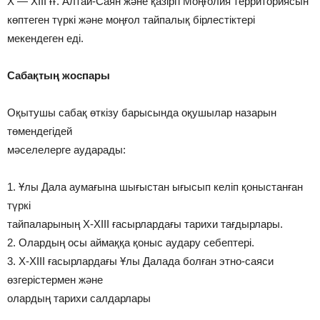
X — XIII ғғ. Алтай-Саян және қазіргі Моңғолия территориясын
көптеген түркі және моңғол тайпалық бірлестіктері
мекендеген еді.
Сабақтың жоспары
Оқытушы сабақ өткізу барысында оқушылар назарын
төмендегідей
мәселелерге аударады:
1. Ұлы Дала аумағына шығыстан ығысып келіп қоныстанған
түркі
тайпаларының Х-ХІІІ ғасырлардағы тарихи тағдырлары.
2. Олардың осы аймаққа қоныс аудару себептері.
3. Х-ХІІІ ғасырлардағы Ұлы Далада болған этно-саяси
өзгерістермен және
олардың тарихи салдарлары