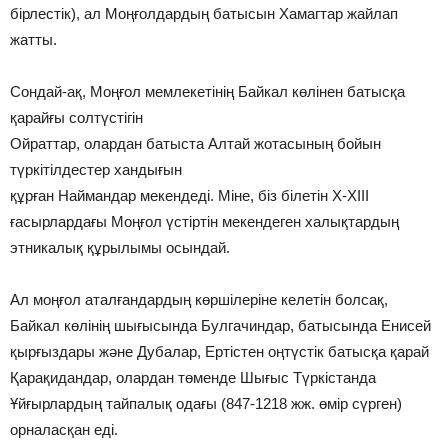
бірлестік), ал Моңғолдардың батысын Хамагтар жайлап
жатты.
Сондай-ақ, Моңғол мемлекетінің Байкал көлінен батысқа
қарайғы солтүстігін
Ойраттар, олардан батыста Алтай жотасының бойын
түркітілдестер хандығын
құрған Наймандар мекендеді. Міне, біз білетін Х-XIII
ғасырлардағы Моңғол үстіртін мекендеген халықтардың
этникалық құрылымы осындай.
Ал моңғол аталғандардың көршілеріне келетін болсақ,
Байкал көлінің шығысында Булгачиндар, батысында Енисей
қырғыздары және Дубалар, Ертістен оңтүстік батысқа қарай
Қарақидандар, олардан төменде Шығыс Түркістанда
Ұйғырлардың тайпалық одағы (847-1218 жж. өмір сүрген)
орналасқан еді.