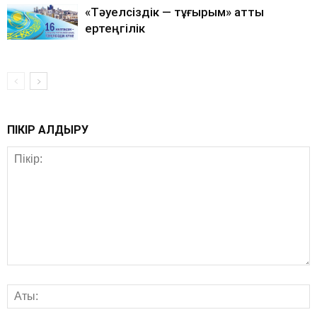
«Тәуелсіздік — тұғырым» атты
ертеңгілік
ПІКІР ҚАЛДЫРУ