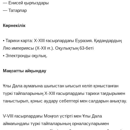
— Енисей қырғыздары
— Татарлар
Көрнекілік
• Тарихи карта: Х-ХІІІ ғасырлардағы Еуразия. Қидандардың
Ляо империясы (Х-ХІІ ғғ.). Оқулықтың 63-беті
• Электронды оқулық.
Мақсатты айқындау
Ұлы Дала аумағына шығыстан ығысып келіп қоныстанған
түркі тайпаларының Х-ХІІІ ғасырлардағы тарихи тағдырымен
таныстырып, қоныс аудару себептері мен салдарын анықтау.
V-VІІІ ғасырлардағы Моңғол үстірті мен Ұлы Дала
аймағындағы түркі тайпаларының орналасуларымен