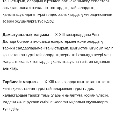
таныстырып, олардың біртіндеп батысқа жылжу себептерін
анықтап, жаңа этникалық топтардың, тайпалардың
қалыптасуындағы түркі тілдес халықтардың миграциясының
әсерін оқушыларға түсіндіру.
Дамытушылық маңызы
— Х-ХІІІ ғасырлардағы Ұлы
Далада болған этно-саяси өзгерістермен және олардың
тарихи салдарларымен таныстырып, шығыстан ығысып келіп
қоныстанған түркі тайпалардың жергілікті халыққа әсері мен
жаңа этникалық топтардың қалыптасуына тигізген ықпалын
анықтау.
Тәрбиелік маңызы
— Х-ХІІІ ғасырларда шығыстан ығысып
келіп қоныстанған түркі тайпаларының түркi тілдес
халықтардың тарихи тамырларын нығайтуға қосқан үлесін,
мәдени және рухани өміріне жасаған ықпалын оқушыларға
түсіндіру.