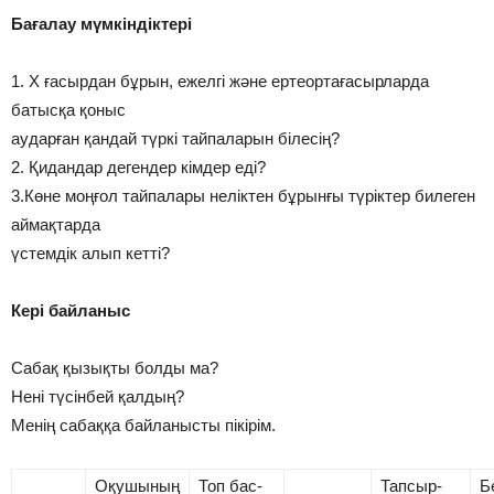
Бағалау мүмкіндіктері
1. Х ғасырдан бұрын, ежелгі және ертеортағасырларда
батысқа қоныс
аударған қандай түркі тайпаларын білесің?
2. Қидандар дегендер кімдер еді?
3.Көне моңғол тайпалары неліктен бұрынғы түріктер билеген
аймақтарда
үстемдік алып кетті?
Кері байланыс
Сабақ қызықты болды ма?
Нені түсінбей қалдың?
Менің сабаққа байланысты пікірім.
Оқушының
Топ бас-
Тапсыр-
Б