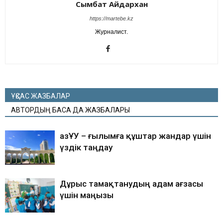
Сымбат Айдархан
https://martebe.kz
Журналист.
ҰҚСАС ЖАЗБАЛАР
АВТОРДЫҢ БАСҚА ДА ЖАЗБАЛАРЫ
ҚазҰУ – ғылымға құштар жандар үшін
үздік таңдау
Дұрыс тамақтанудың адам ағзасы
үшін маңызы