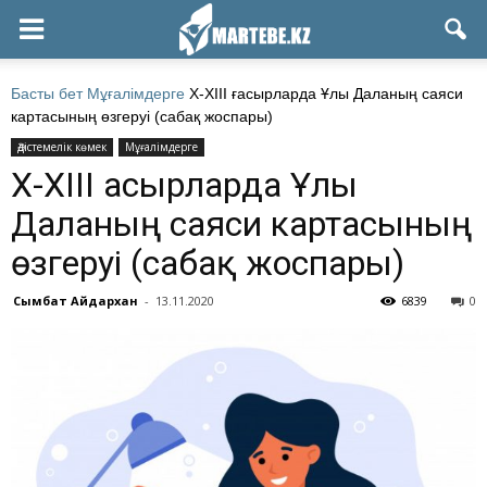
Басты бет
Мұғалімдерге
Х-ХІІІ ғасырларда Ұлы Даланың саяси
картасының өзгеруі (сабақ жоспары)
Әдістемелік көмек
Мұғалімдерге
Х-ХІІІ ғасырларда Ұлы
Даланың саяси картасының
өзгеруі (сабақ жоспары)
Сымбат Айдархан
-
13.11.2020
6839
0