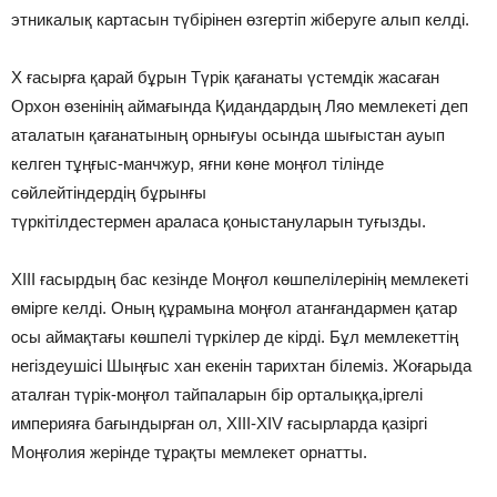
этникалық картасын түбiрiнен өзгертiп жiберуге алып келдi.
Х ғасырға қарай бұрын Түрік қағанаты үстемдік жасаған
Орхон өзенінің аймағында Қидандардың Ляо мемлекеті деп
аталатын қағанатының орнығуы осында шығыстан ауып
келген тұңғыс-манчжур, яғни көне моңғол тілінде
сөйлейтіндердің бұрынғы
түркітілдестермен араласа қоныстануларын туғызды.
ХІІІ ғасырдың бас кезінде Моңғол көшпелілерінің мемлекеті
өмірге келді. Оның құрамына моңғол атанғандармен қатар
осы аймақтағы көшпелі түркілер де кірді. Бұл мемлекеттің
негіздеушісі Шыңғыс хан екенін тарихтан білеміз. Жоғарыда
аталған түрік-моңғол тайпаларын бір орталыққа,іргелі
империяға бағындырған ол, XIII-XIV ғасырларда қазіргі
Моңғолия жерінде тұрақты мемлекет орнатты.