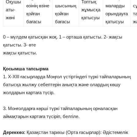
Оқушы
Топтық
өзінің өзіне
шысының
маларды
с
аты-
жұмысқа
қойған
қойған
орындауға
т
жөні
қатысуы
бағасы
бағасы
қатысуы
ж
0 – мүлдем қатысқан жоқ. 1 – орташа қатысты. 2- жақсы
қатысты. 3- өте
жақсы қатысты.
Қосымша тапсырма
1. Х-ХІІІ ғасырларда Моңғол үстіртіндегі түркі тайпаларының
батысқа жылжу себептерін анықта және олардың көшу
жолдарын картаға түсір.
3. Монғолдарға көрші түркі тайпаларының орналасқан
аймақтарын картаға түсіріп, белгіле.
Дереккөз:
Қазақстан тарихы (Орта ғасырлар): Әдістемелік