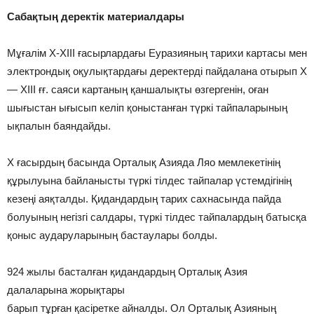
Сабақтың деректік материалдары
Мұғалім Х-ХІІІ ғасырлардағы Еуразияның тарихи картасы мен
электрондық оқулықтардағы деректерді пайдалана отырып X
— XIII ғғ. саяси картаның қаншалықты өзгергенін, оған
шығыстан ығысып келіп қоныстанған түркі тайпаларының
ықпалын баяндайды.
Х ғасырдың басында Орталық Азияда Ляо мемлекетiнiң
құрылуына байланысты түркi тiлдес тайпалар үстемдiгiнiң
кезеңi аяқталды. Қидандардың тарих сахнасында пайда
болуының негiзгi салдары, түркi тiлдес тайпалардың батысқа
қоныс аударуларының бастаулары болды.
924 жылы басталған қидандардың Орталық Азия
далаларына жорықтары
барып тұрған қасiретке айналды. Ол Орталық Азияның