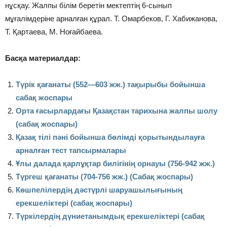
нұсқау. Жалпы білім беретін мектептің 6-сынып
мұғалімдеріне арналған құрал. Т. Омарбеков, Г. Хабижанова,
Т. Қартаева, М. Ноғайбаева.
Басқа материалдар:
Түрiк қағанаты (552—603 жж.) тақырыбы бойынша
сабақ жоспары
Орта ғасырлардағы Қазақстан тарихына жалпы шолу
(сабақ жоспары)
Қазақ тілі пәні бойынша бөлімді қорытындылауға
арналған тест тапсырмалары
Ұлы далада қарлұқтар билігінің орнауы (756-942 жж.)
Түргеш қағанаты (704-756 жж.) (Сабақ жоспары)
Көшпелілердің дәстүрлі шаруашылығының
ерекшеліктері (сабақ жоспары)
Түркілердің дүниетанымдық ерекшеліктері (сабақ