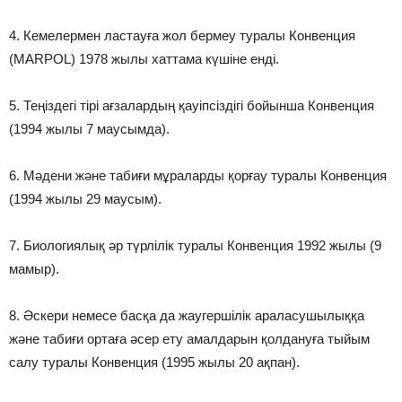
4. Кемелермен ластауға жол бермеу туралы Конвенция
(MARPOL) 1978 жылы хаттама күшіне енді.
5. Теңіздегі тірі ағзалардың қауіпсіздігі бойынша Конвенция
(1994 жылы 7 маусымда).
6. Мәдени және табиғи мұраларды қорғау туралы Конвенция
(1994 жылы 29 маусым).
7. Биологиялық әр түрлілік туралы Конвенция 1992 жылы (9
мамыр).
8. Әскери немесе басқа да жаугершілік араласушылыққа
және табиғи ортаға әсер ету амалдарын қолдануға тыйым
салу туралы Конвенция (1995 жылы 20 ақпан).