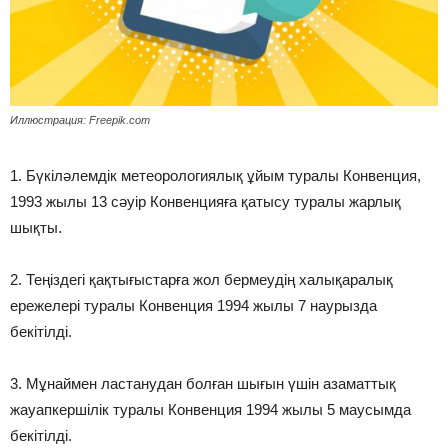
Иллюстрация: Freepik.com
1. Бүкіләлемдік метеорологиялық ұйым туралы Конвенция,
1993 жылы 13 сәуір Конвенцияға қатысу туралы жарлық
шықты.
2. Теңіздегі қақтығыстарға жол бермеудің халықаралық
ережелері туралы Конвенция 1994 жылы 7 наурызда
бекітілді.
3. Мұнаймен ластанудан болған шығын үшін азаматтық
жауапкершілік туралы Конвенция 1994 жылы 5 маусымда
бекітілді.