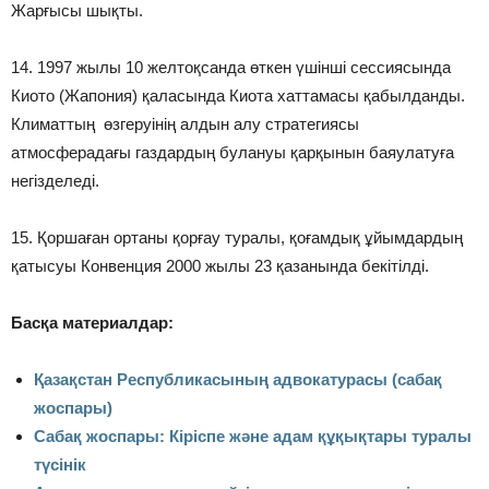
Жарғысы шықты.
14. 1997 жылы 10 желтоқсанда өткен үшінші сессиясында
Киото (Жапония) қаласында Киота хаттамасы қабылданды.
Климаттың өзгеруінің алдын алу стратегиясы
атмосферадағы газдардың булануы қарқынын баяулатуға
негізделеді.
15. Қоршаған ортаны қорғау туралы, қоғамдық ұйымдардың
қатысуы Конвенция 2000 жылы 23 қазанында бекітілді.
Басқа материалдар:
Қазақстан Республикасының адвокатурасы (сабақ
жоспары)
Сабақ жоспары: Кіріспе және адам құқықтары туралы
түсінік