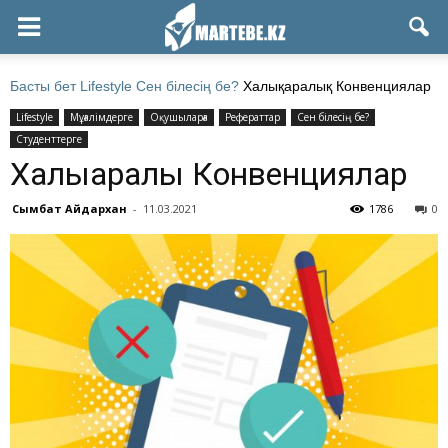
Басты бет
Lifestyle
Сен білесің бе?
Халықаралық Конвенциялар
Lifestyle
Мұғалімдерге
Оқушыларға
Рефераттар
Сен білесің бе?
Студенттерге
Халықаралық Конвенциялар
Сымбат Айдархан
-
11.03.2021
1786
0