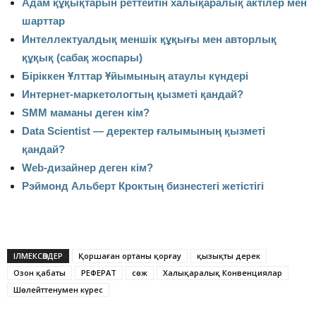
Адам құқықтарын реттейтін халықаралық актілер мен
шарттар
Интеллектуалдық меншік құқығы мен авторлық
құқық (сабақ жоспары)
Біріккен Ұлттар Ұйымының атаулы күндері
Интернет-маркетологтың қызметі қандай?
SMM маманы деген кім?
Data Scientist — деректер ғалымының қызметі
қандай?
Web-дизайнер деген кім?
Рэймонд Альберт Кроктың бизнестегі жетістігі
ІЛМЕКСӨЗДЕР
Қоршаған ортаны қорғау
қызықты дерек
Озон қабаты
РЕФЕРАТ
сөж
Халықаралық Конвенциялар
Шөлейттенумен күрес