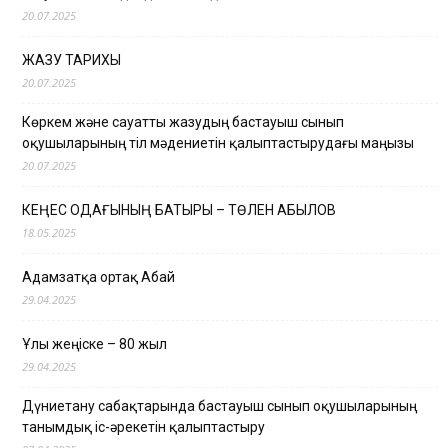
20.07.2025
ЖАЗУ ТАРИХЫ
20.07.2025
Көркем және сауатты жазудың бастауыш сынып
оқушыларының тіл мәдениетін қалыптастырудағы маңызы
20.07.2025
КЕҢЕС ОДАҒЫНЫҢ БАТЫРЫ – ТӨЛЕН ҚАБЫЛОВ
18.05.2025
Адамзатқа ортақ Абай
29.04.2025
Ұлы жеңіске – 80 жыл
29.04.2025
Дүниетану сабақтарында бастауыш сынып оқушыларының
танымдық іс-әрекетін қалыптастыру