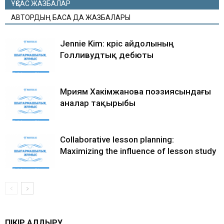
ҰҚСАС ЖАЗБАЛАР
АВТОРДЫҢ БАСҚА ДА ЖАЗБАЛАРЫ
Jennie Kim: кәріс айдолының
Голливудтық дебюты
Мәриям Хакімжанова поэзиясындағы
аналар тақырыбы
Collaborative lesson planning:
Maximizing the influence of lesson study
ПІКІР ҚАЛДЫРУ