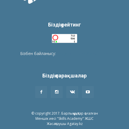
Біздің рейтинг
Бізбен байланысу:
tolegenberikbol@gmail.com
Біздің парақшалар
© copyright 2017. Барлық құқықтар қоғалған
Меншік иесі "Skills Academy" ЖШС
Жасақтаушы Agatay.kz