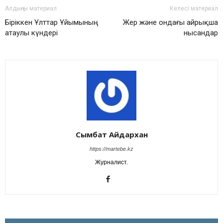
Алдыңғы материал
Келесі материал
Біріккен Ұлттар Ұйымының
Жер және ондағы айрықша
атаулы күндері
нысандар
Сымбат Айдархан
https://martebe.kz
Журналист.