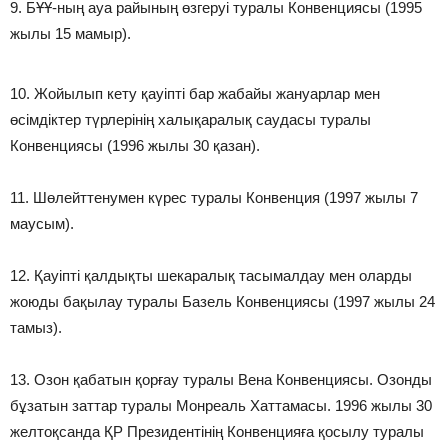
9. БҰҰ-ның ауа райының өзгеруі туралы Конвенциясы (1995
жылы 15 мамыр).
10. Жойылып кету қауіпті бар жабайы жануарлар мен
өсімдіктер түрлерінің халықаралық саудасы туралы
Конвенциясы (1996 жылы 30 қазан).
11. Шөлейттенумен күрес туралы Конвенция (1997 жылы 7
маусым).
12. Қауіпті қалдықты шекаралық тасымалдау мен оларды
жоюды бақылау туралы Базель Конвенциясы (1997 жылы 24
тамыз).
13. Озон қабатын қорғау туралы Вена Конвенциясы. Озонды
бұзатын заттар туралы Монреаль Хаттамасы. 1996 жылы 30
желтоқсанда ҚР Президентінің Конвенцияға қосылу туралы