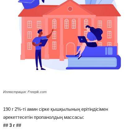
Иллюстрация: Freepik.com
190 г 2%-ті амин сірке қышқылының ерітіндісімен
әрекеттесетін пропанолдың массасы:
## 3 г ##