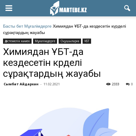
Басты бет
Мұғалімдерге
Химиядан ҰБТ-да кездесетін күрделі
сұрақтардың жауабы
Әдістемелік көмек
Мұғалімдерге
Оқушыларға
ҰБТ
Химиядан ҰБТ-да
кездесетін күрделі
сұрақтардың жауабы
Сымбат Айдархан
-
11.02.2021
2333
0