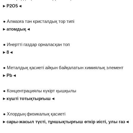
▸ P2O5 ◂
● Алмазға тән кристалдық тор типі
▸ атомдық ◂
● Инертті газдар орналасқан топ
▸ 8 ◂
● Металдық қасиеті айқын байқалатын химиялық элемент
▸ Pb ◂
● Концентрациялы күкірт қышқылы
▸ күшті тотықтырғыш ◂
● Хлордың физикалық қасиеті
▸ сары-жасыл түсті, тұншықтырғыш өткір иісті, улы газ ◂