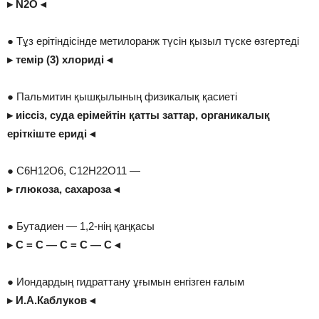
▸ N2O ◂
● Тұз ерітіндісінде метилоранж түсін қызыл түске өзгертеді
▸ темір (3) хлориді ◂
● Пальмитин қышқылының физикалық қасиеті
▸ иіссіз, суда ерімейтін қатты заттар, органикалық
еріткіште ериді ◂
● С6H12O6, C12H22O11 —
▸ глюкоза, сахароза ◂
● Бутадиен — 1,2-нің қаңқасы
▸ С = С — С = С — С ◂
● Иондардың гидраттану ұғымын енгізген ғалым
▸ И.А.Каблуков ◂