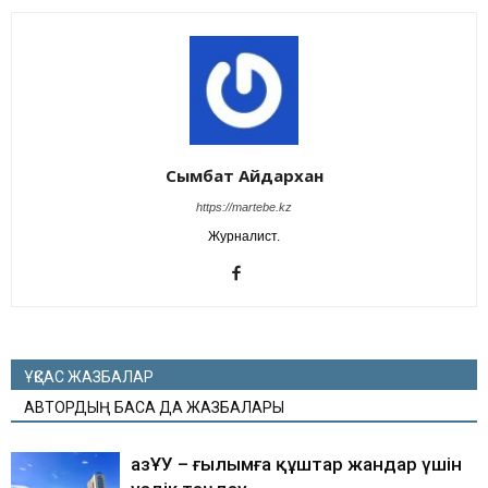
Сымбат Айдархан
https://martebe.kz
Журналист.
ҰҚСАС ЖАЗБАЛАР
АВТОРДЫҢ БАСҚА ДА ЖАЗБАЛАРЫ
ҚазҰУ – ғылымға құштар жандар үшін