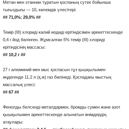
Метан мен этаннан тұратын қоспаның сутек бойынша
тығыздығы — 10, көлемдік үлесітері:
## 71,0%; 29,0% ##
Темір (III) хлориді калий иодиді ерітіндісімен әрекеттескенде
0,4 г йод бөлінген. Жұмсалған 5% темір (III) хлориді
ерітіндісінің массасы:
## 10,2 г ##
27 г алюминий мен мыс қоспасын тұз қышқылымен
өңдегенде 11.2 л (қ.ж) газ бөлінеді. Қоспадағы мыстың
массалық үлесі:
## 67 ##
Фенолды белсенді металдармен, бромды сумен және азот
қышқылымен әрекеттескенде алынатын өнімдердің
атаулары: