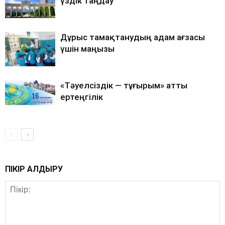
үздік таңдау
Дұрыс тамақтанудың адам ағзасы
үшін маңызы
«Тәуелсіздік — тұғырым» атты
ертеңгілік
ПІКІР ҚАЛДЫРУ