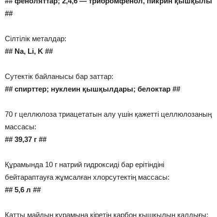
## феноляттар; 2,4,6 — трибромфенол, пикрин қышқылы
##
Сілтілік металдар:
## Na, Li, K ##
Cутектік байланысы бар заттар:
## спирттер; нуклеин қышқылдары; белоктар ##
70 г целлюлоза триацетатын алу үшін қажетті целлюлозаның
массасы:
## 39,37 г ##
Құрамында 10 г натрий гидроксиді бар ерітіндіні
бейтараптауға жұмсалған хлорсутектің массасы:
## 5,6 л ##
Қатты майдың құрамына кіретін карбон қышқылың қалдығы: