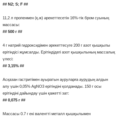
## N2; S; F ##
11,2 л пропенмен (қ.ж) әрекеттесетін 16%-тік бром суының
массасы:
## 500 г ##
4 г натрий гидроксидімен әрекеттесуге 200 г азот қышқылы
ерітіндісі жұмсалды. Ерітіндідегі азот қышқылының массалық
үлесі:
## 3,15% ##
Асқазан гастритімен ауыратын ауруларға аурудың алдын
алу үшін 0,05% AgNO3 ерітіндіні қолданады. 150 г осы
ерітіндіні дайындау үшін қажетті зат:
## 0,075 г ##
Массасы 0.7 г екі валентті металл қышқылымен