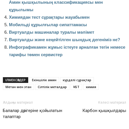
Амин қышқылының классификациясы мен
құрылымы
Химиядан тест сұрақтары жауабымен
Мобильді құрылғылар сипаттамасы
Виртуалды машиналар туралы мәлімет
Вир­туал­ды жә­не ке­ңей­тіл­ген шын­дық де­ге­ні­міз не?
Инфографикамен жұмыс істеуге арналған тегін немесе
тарифы төмен сервистер
ІЛМЕКСӨЗДЕР
Екіншілік амин
күрделі сұрақтар
Метан мен этан
Сілтілік металдар
ҰБТ
химия
Алдыңғы материал
Келесі материал
Балалар дәрігеріне қойылатын
Карбон қышқылдары
талаптар