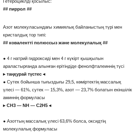
Гетероциклді қосылыс:
## пиррол ##
Азот молекуласындағы химиялық байланыстың түрі мен
кристалдық тор типі:
## ковалентті полюссыз және молекулалық ##
● 4 г натрий гидроксиді мен 4 г күкірт қышқылын
араластырғанда алынған ерітіндіде фенолфталеиннің түсі
▸ таңқурай түстес ◂
● Сутек бойынша тығыздығы 29,5, көміртектің массалық
үлесі — 61%, сутек — 15,3%, азот — 23,7% болатын екіншілік
аминнің формуласы
▸ CH3 — NH — C2H5 ◂
● Азоттың массалық үлесі 63,6% болса, оксидтің
молекулалық формуласы