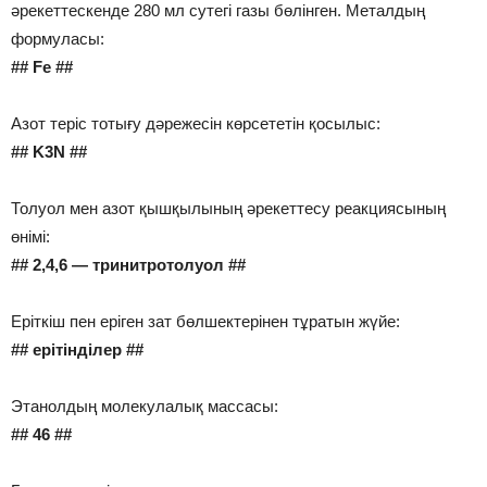
әрекеттескенде 280 мл сутегі газы бөлінген. Металдың
формуласы:
## Fe ##
Азот теріс тотығу дәрежесін көрсететін қосылыс:
## K3N ##
Толуол мен азот қышқылының әрекеттесу реакциясының
өнімі:
## 2,4,6 — тринитротолуол ##
Еріткіш пен еріген зат бөлшектерінен тұратын жүйе:
## ерітінділер ##
Этанолдың молекулалық массасы:
## 46 ##