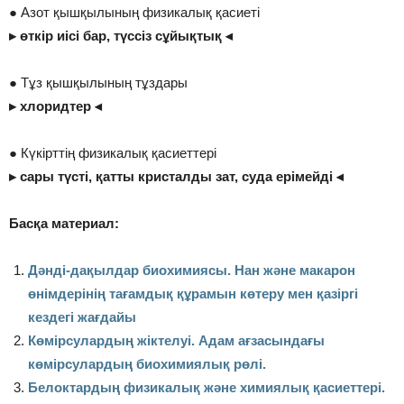
● Азот қышқылының физикалық қасиеті
▸ өткір иісі бар, түссіз сұйықтық ◂
● Тұз қышқылының тұздары
▸ хлоридтер ◂
● Күкірттің физикалық қасиеттері
▸ сары түсті, қатты кристалды зат, суда ерімейді ◂
Басқа материал:
Дәнді-дақылдар биохимиясы. Нан және макарон
өнімдерінің тағамдық құрамын көтеру мен қазіргі
кездегі жағдайы
Көмірсулардың жіктелуі. Адам ағзасындағы
көмірсулардың биохимиялық рөлі.
Белоктардың физикалық және химиялық қасиеттері.