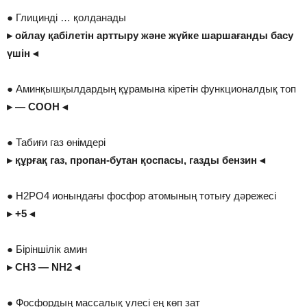
● Глицинді … қолданады
▸ ойлау қабілетін арттыру және жүйке шаршағанды басу
үшін ◂
● Аминқышқылдардың құрамына кіретін функционалдық топ
▸ — COOH ◂
● Табиғи газ өнімдері
▸ құрғақ газ, пропан-бутан қоспасы, газды бензин ◂
● H2PO4 ионындағы фосфор атомының тотығу дәрежесі
▸ +5 ◂
● Біріншілік амин
▸ CH3 — NH2 ◂
● Фосфордың массалық үлесі ең көп зат