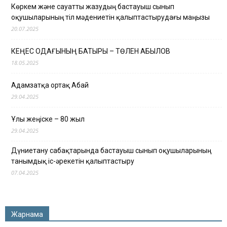
Көркем және сауатты жазудың бастауыш сынып
оқушыларының тіл мәдениетін қалыптастырудағы маңызы
20.07.2025
КЕҢЕС ОДАҒЫНЫҢ БАТЫРЫ – ТӨЛЕН ҚАБЫЛОВ
18.05.2025
Адамзатқа ортақ Абай
29.04.2025
Ұлы жеңіске – 80 жыл
29.04.2025
Дүниетану сабақтарында бастауыш сынып оқушыларының
танымдық іс-әрекетін қалыптастыру
07.04.2025
Жарнама