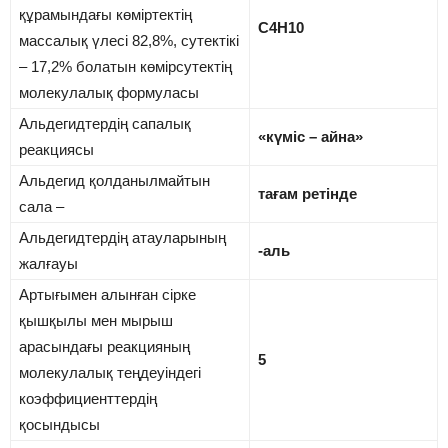
құрамындағы көміртектің
С4Н10
массалық үлесі 82,8%, сутектікі
– 17,2% болатын көмірсутектің
молекулалық формуласы
Альдегидтердің сапалық
«күміс – айна»
реакциясы
Альдегид қолданылмайтын
тағам ретінде
сала –
Альдегидтердің атауларының
-аль
жалғауы
Артығымен алынған сірке
қышқылы мен мырыш
арасындағы реакцияның
5
молекулалық теңдеуіндегі
коэффициенттердің
қосындысы