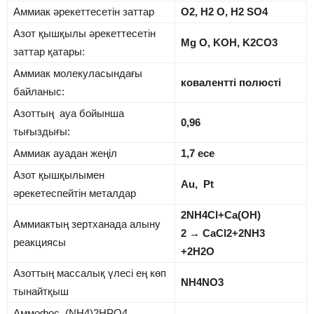
Аммиак әрекеттесетін заттар
O2, H2 O, H2 SO4
Азот қышқылы әрекеттесетін
Mg O, KOH, K2CO3
заттар қатары:
Аммиак молекуласындағы
ковалентті полюсті
байланыс:
Азоттың ауа бойынша
0,96
тығыздығы:
Аммиак ауадан жеңіл
1,7 есе
Азот қышқылымен
Au, Pt
әрекетеспейтін металдар
2NH4Cl+Ca(OH)
Аммиактың зертханада алыну
2
→
CaCl2+2NH3
реакциясы
+2H2O
Азоттың массалық үлесі ең көп
NH4NO3
тынайтқыш
Аммофос (NH4)2HPO4