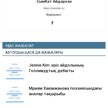
Сымбат Айдархан
https://martebe.kz
Журналист.
ҰҚСАС ЖАЗБАЛАР
АВТОРДЫҢ БАСҚА ДА ЖАЗБАЛАРЫ
Jennie Kim: кәріс айдолының
Голливудтық дебюты
Мәриям Хакімжанова поэзиясындағы
аналар тақырыбы