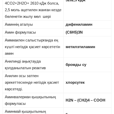
4CO2+2H2O+ 2610 кДж болса,
2,5 моль ацетилен жанған кезде
бөленетін жылу мөл шері
Аминнің аталуы
дифениламин
Амин формуласы
(C6H5)3N
Аммиакпен салыстырғанда ең
күшті негіздік қасиет көрсететін
метилэтиламин
амин
Анилинді аңықтауда
бромды су
қолданылатын реактив
Анилин осы затпен
әрекеттескенде негіздік қасиет
хлорсутек
көрсетеді.
Аминвалериан қышқылының
H2N – (CH2)4 – COOH
формуласы
Аминмай қышқылының