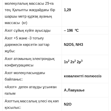
молекулалық массасы 29-ға
тең. Қалыпты жағдайдағы бір
1,29
шаршы метр құрғақ ауаның
массасы (кг)
Азот сұйық күйге ауысады
– 196 ºС
Азот +5 және -3 тотығу
дәрежесін көрсетін заттар
N2O5, NH3
жұбы:
Азот атомының электрондық
2
2
3
1s
2s
2p
конфигурациясы
Азот молекуласындағы
ковалентті полюссіз
байланыс:
«Азот» деген атауды ұсынған
А.Лавуазье
ғалым
Азоттың массалық үлесі ең көп
N2O
қосылыс: