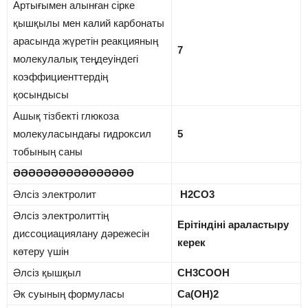
Артығымен алынған сірке
қышқылы мен калий карбонаты
арасында жүретін реакцияның
7
молекулалық теңдеуіндегі
коэффициенттердің
қосындысы
Ашық тізбекті глюкоза
молекуласындағы гидроксил
5
тобының саны
ӘӘӘӘӘӘӘӘӘӘӘӘӘӘӘӘ
Әлсіз электролит
H2CO3
Әлсіз электролиттің
Ерітіндіні араластыру
диссоциациялану дәрежесін
керек
көтеру үшін
Әлсіз қышқыл
CH3COOH
Әк суының формуласы
Ca(OH)2