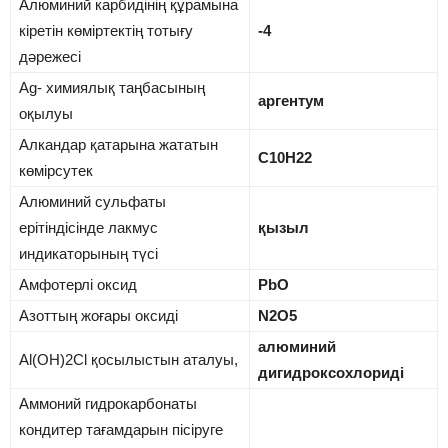
Алюминий карбидінің құрамына
кіретін көміртектің тотығу
-4
дәрежесі
Аg- химиялық таңбасының
аргентум
оқылуы
Алкандар қатарына жататын
С10Н22
көмірсутек
Алюминий сульфаты
ерітіндісінде лакмус
қызыл
индикаторының түсі
Амфотерлі оксид
PbO
Азоттың жоғары оксиді
N2O5
алюминий
Al(OH)2Cl қосылыстын аталуы,
дигидроксохлориді
Аммоний гидрокарбонаты
кондитер тағамдарын пісіруге