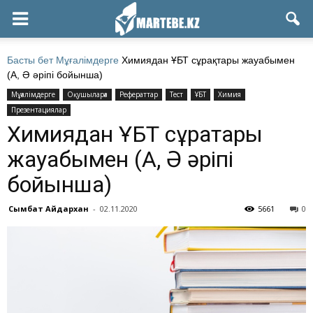
Басты бет
Мұғалімдерге
Химиядан ҰБТ сұрақтары жауабымен
(А, Ә әріпі бойынша)
Мұғалімдерге
Оқушыларға
Рефераттар
Тест
ҰБТ
Химия
Презентациялар
Химиядан ҰБТ сұрақтары
жауабымен (А, Ә әріпі
бойынша)
Сымбат Айдархан
-
02.11.2020
5661
0