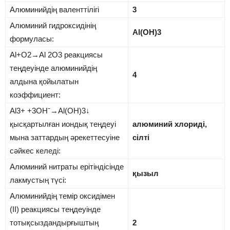
Алюминийдің валенттілігі
3
Алюминий гидроксидінің
Al(OH)3
формуласы:
Al+O2→Al 2O3 реакциясы
теңдеуінде алюминийдің
4
алдына қойылатын
коэффициент:
Al3+ +3OHˉ→Al(OH)3↓
қысқартылған иондық теңдеуі
алюминий хлориді,
мына заттардың әрекеттесуіне
сілті
сәйкес келеді:
Алюминий нитраты ерітіндісінде
қызыл
лакмустың түсі:
Алюминийдің темір оксидімен
(II) реакциясы теңдеуінде
тотықсыздандырғыштың
2