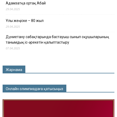
Адамзатқа ортақ Абай
29.04.2025
Ұлы жеңіске – 80 жыл
29.04.2025
Дүниетану сабақтарында бастауыш сынып оқушыларының
танымдық іс-әрекетін қалыптастыру
07.04.2025
Жарнама
Онлайн олимпиадаға қатысыңыз