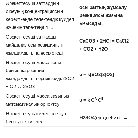
Әрекеттесуші заттардың
осы заттың жұмсалу
біреуінің концентрациясын
реакциясы жағына
көбейткенде тепе-теңдік күйдегі
ығысады.
жүйенің тепе-теңдігі …
Әрекеттесуші заттарды
CaCO3 + 2HCl = CaCl2
майдалау осы реакцияның
+ CO2 + H2O
жылдамдығына әсер етеді
Әрекеттесуші масса заѕы
бойынша реакция
υ = k[SO2]2[O2]
жылдамдығын өрнектейді:2SO2
+ O2 ↔ 2SO3
Әрекеттесуші масса заѕыныѕ
A
B
υ = k C
C
математикалық өрнектеуі
Әрекеттесу нәтижесінде тұз
H2SO4(ер-ді) + Zn →
бен сутек түзіледі: