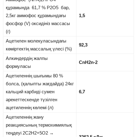
құрамында 61,7 % P2O5 бар,
2,5кг аммофос құрамындағы
1,5
фосфор (V) оксидініз массасы
(г)
Ацетилен молекуласындағы
92,3
көміртектің массалық үлесі (%)
Алкиндердің жалпы
CnH2n-2
формуласы
Ацетиленнің шығымы 80 %
болса, (қалыпты жағдайда) 24кг
кальций карбиді сумен
6,7
әрекеттескенде түзілген
ацетиленнің көлемі (л)
Ацетиленнің жану
реакциясының термохимиялық
теңдеуі 2C2H2+5O2 →
3262,5 кДж