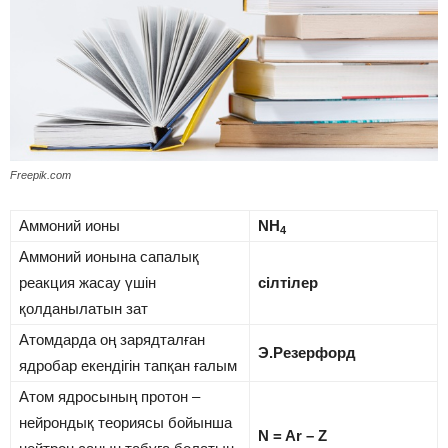
Freepik.com
Аммоний ионы
NH
4
Аммоний ионына сапалық
реакция жасау үшін
сілтілер
қолданылатын зат
Атомдарда оң зарядталған
Э.Резерфорд
ядробар екендігін тапқан ғалым
Атом ядросының протон –
нейрондық теориясы бойынша
N = Ar – Z