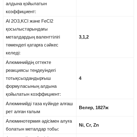
алдына қойылатын
коэффициент:
Al 2O3,KCI және FeCl2
қосылыстарындағы
металдардың валенттілігі
3,1,2
төмендегі қатарға сәйкес
келеді:
Алюминийдің оттекте
реакциясы теңдеуіндегі
тотықсыздандырғыш
4
формуласының алдына
қойылатын коэффициент:
Алюминийді таза күйінде алғаш
Велер, 1827ж
рет алған ғалым
Алюминотермия әдісімен алуға
Ni, Cr, Zn
болатын металдар тобы: