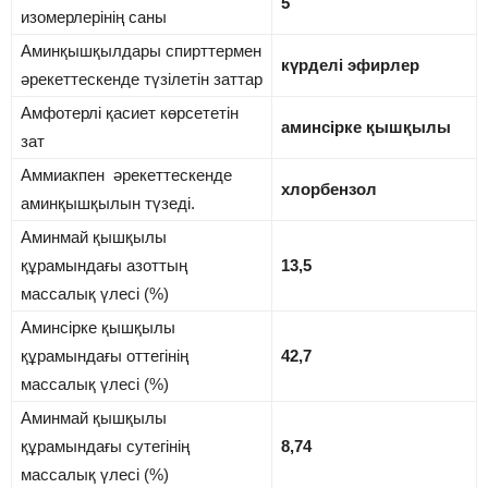
5
изомерлерінің саны
Аминқышқылдары спирттермен
күрделі эфирлер
әрекеттескенде түзілетін заттар
Амфотерлі қасиет көрсететін
аминсірке қышқылы
зат
Аммиакпен әрекеттескенде
хлорбензол
аминқышқылын түзеді.
Аминмай қышқылы
құрамындағы азоттың
13,5
массалық үлесі (%)
Аминсірке қышқылы
құрамындағы оттегінің
42,7
массалық үлесі (%)
Аминмай қышқылы
құрамындағы сутегінің
8,74
массалық үлесі (%)