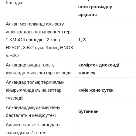
болады:
электролиздеу
арқылы
Алкан мен алкинді ажырату
үшін қолданылатынреагенттер:
1.KMnO4 ерітіндісі; 2.конц.
1, 3
H2SO4; 3.Br2 суы; 4.конц.HNO3
5.Н2О
Алкандар ауада толық
көміртек диоксиді
жанғанда мына заттар түзіледі:
және су
Алкандар толық термиялық
айырылғанда мына заттар
күйе және сутек
түзіледі:
Алкандардың изомерленуі
бутаннан
басталатын көмірсутек:
Ауамен салыстырғандағы
тығыздығы 2-ге теѕ,