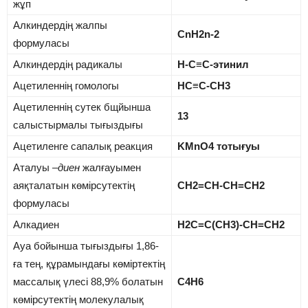
жұп
Алкиндердің жалпы
CnH2n-2
формуласы
Алкиндердің радикалы
Н-С≡С-этинил
Ацетиленнің гомологы
НС≡С-СН3
Ацетиленнің сутек бщйынша
13
салыстырмалы тығыздығы
Ацетиленге сапалық реакция
KMnO4 тотығуы
Аталуы
–диен
жалғауымен
аяқталатын көмірсутектің
СН2=СН-СН=СН2
формуласы
Алкадиен
Н2С=С(СН3)-СН=СН2
Ауа бойынша тығыздығы 1,86-
ға тең, құрамындағы көміртектің
массалық үлесі 88,9% болатын
С4Н6
көмірсутектің молекулалық