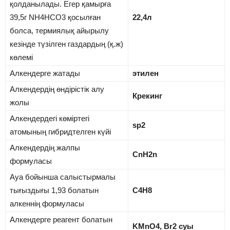
қолданылады. Егер қамырға
39,5г NH4HCO3 қосылған
22,4л
болса, термиялық айырылу
кезінде түзілген газдардың (қ.ж)
көлемі
Алкендерге жатады
этилен
Алкендердің өндірістік алу
Крекинг
жолы
Алкендердегі көміртегі
sp2
атомының гибридтелген күйі
Алкендердің жалпы
CnH2n
формуласы
Ауа бойынша салыстырмалы
тығыздығы 1,93 болатын
С4Н8
алкеннің формуласы
Алкендерге реагент болатын
KMnO4, Br2 суы