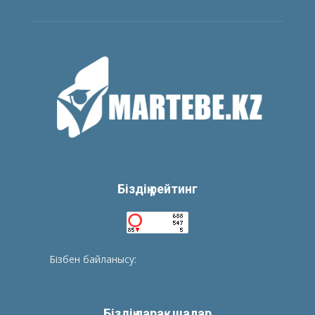
Біздің рейтинг
Бізбен байланысу:
tolegenberikbol@gmail.com
Біздің парақшалар