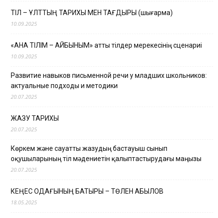
ТІЛ – ҰЛТТЫҢ ТАРИХЫ МЕН ТАҒДЫРЫ (шығарма)
10.09.2025
«АНА ТІЛІМ – АЙБЫНЫМ» атты тілдер мерекесінің сценариі
10.09.2025
Развитие навыков письменной речи у младших школьников:
актуальные подходы и методики
20.07.2025
ЖАЗУ ТАРИХЫ
20.07.2025
Көркем және сауатты жазудың бастауыш сынып
оқушыларының тіл мәдениетін қалыптастырудағы маңызы
20.07.2025
КЕҢЕС ОДАҒЫНЫҢ БАТЫРЫ – ТӨЛЕН ҚАБЫЛОВ
18.05.2025