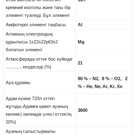
кремний изотопы және тағы бір
элемент түзіледі. Бұл элемент
Амфотерлі элемент таңбасы
Al
Атомның электрондық
құрылысы 1s22s22p63s2
Mg
болатын элемент
Атмосферада оттек бос күйінде
21
……….. кездеседі (%)
90 % – N2, 8 % – O2, 2
Ауа құрамы
% – He, Ne, Ar, Kr, Xe
Адам күніне 720л оттегі
жұтады.Адамға қажет ауаның
3600
көлемі:( көлемдік үлесі оттектің
20%)
Ауаның салыстырмалы