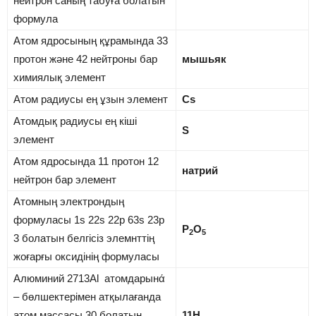
нейтрон саның табуға болатын
формула
Атом ядросының құрамында 33
протон және 42 нейтроны бар
мышьяк
химиялық элемент
Атом радиусы ең ұзын элемент
Cs
Атомдық радиусы ең кіші
S
элемент
Атом ядросында 11 протон 12
натрий
нейтрон бар элемент
Атомның электрондың
формуласы 1s 22s 22p 63s 23p
P
O
2
5
3 болатын белгісіз элемнттің
жоғарғы оксидінің формуласы
Алюминий 2713Al атомдарынά
– бөлшектерімен атқылағанда
атом массасы 30 болатын
11H