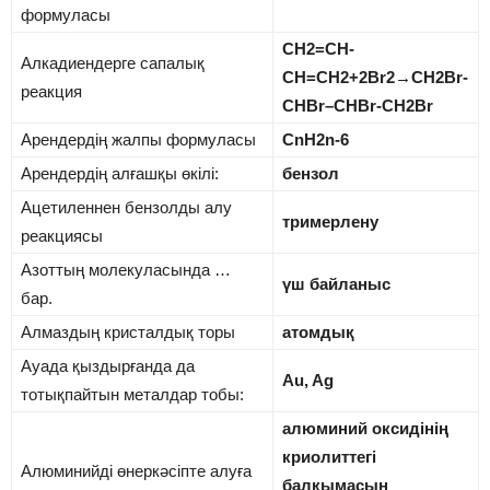
формуласы
СН2=СН-
Алкадиендерге сапалық
СН=СН2+2Br2→СН2Br-
реакция
СНBr–СНBr-СН2Br
Арендердің жалпы формуласы
CnH2n-6
Арендердің алғашқы өкілі:
бензол
Ацетиленнен бензолды алу
тримерлену
реакциясы
Азоттың молекуласында …
үш байланыс
бар.
Алмаздың кристалдық торы
атомдық
Ауада қыздырғанда да
Au, Ag
тотықпайтын металдар тобы:
алюминий оксидінің
криолиттегі
Алюминийді өнеркәсіпте алуға
балқымасын