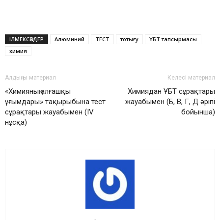
ІЛМЕКСӨЗДЕР
Алюминий
ТЕСТ
тотығу
ҰБТ тапсырмасы
химия
Алдыңғы материал
Келесі материал
«Химияның алғашқы
Химиядан ҰБТ сұрақтары
ұғымдары» тақырыбына тест
жауабымен (Б, В, Г, Д әріпі
сұрақтары жауабымен (ІV
бойынша)
нұсқа)