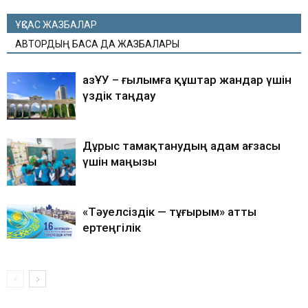
ҰҚСАС ЖАЗБАЛАР
АВТОРДЫҢ БАСҚА ДА ЖАЗБАЛАРЫ
ҚазҰУ – ғылымға құштар жандар үшін
үздік таңдау
Дұрыс тамақтанудың адам ағзасы
үшін маңызы
«Тәуелсіздік — тұғырым» атты
ертеңгілік