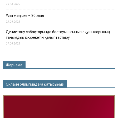
29.04.2025
Ұлы жеңіске – 80 жыл
29.04.2025
Дүниетану сабақтарында бастауыш сынып оқушыларының
танымдық іс-әрекетін қалыптастыру
07.04.2025
Жарнама
Онлайн олимпиадаға қатысыңыз