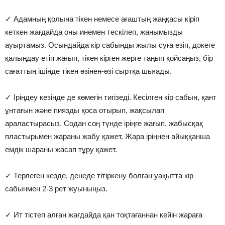
⠀
✓ Адамның қолына тікен немесе ағаштың жаңқасы кіріп
кеткен жағдайда оны инемен тескілеп, жанымызды
ауыртамыз. Осындайда кір сабынды жылы суға езіп, дәкеге
қалыңдау етіп жағып, тікен кірген жерге таңып қойсаңыз, бір
сағаттың ішінде тікен өзінен-өзі сыртқа шығады.
⠀
✓ Іріңдеу кезінде де көмегін тигізеді. Кесілген кір сабын, қант
ұнтағын және пиязды қоса отырып, жақсылап
араластырасыз. Содан соң түнде іріңге жағып, жабысқақ
пластырьмен жараны жабу қажет. Жара іріңнен айыққанша
емдік шараны жасап тұру қажет.
⠀
✓ Терлеген кезде, денеде тітіркену болған уақытта кір
сабынмен 2-3 рет жуыныңыз.
⠀
✓ Ит тістеп алған жағдайда қан тоқтағаннан кейін жараға