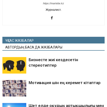
https://martebe.kz
Журналист.
ҰҚСАС ЖАЗБАЛАР
АВТОРДЫҢ БАСҚА ДА ЖАЗБАЛАРЫ
Бизнесте жиі кездесетін
стереотиптер
Мотивация үшін ең керемет кітаптар
Шет елде оқудың артықшылығы мен