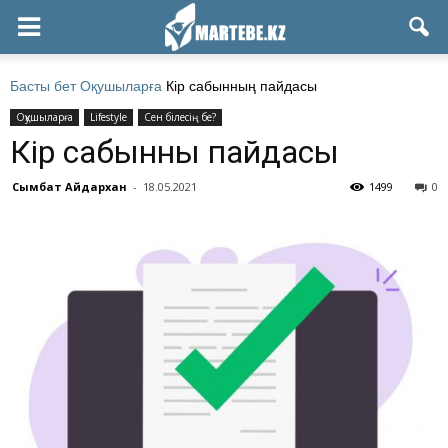
Басты бет
Оқушыларға
Кір сабынның пайдасы
Оқушыларға
Lifestyle
Сен білесің бе?
Кір сабынның пайдасы
Сымбат Айдархан
-
18.05.2021
1499
0