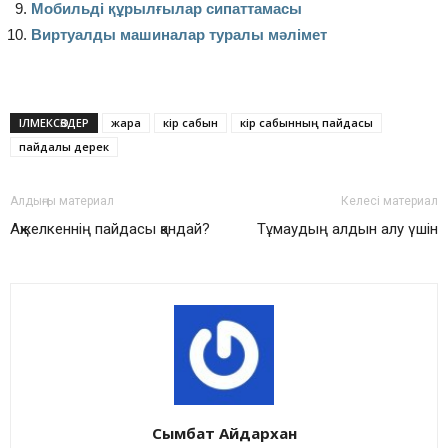
Мобильді құрылғылар сипаттамасы
Виртуалды машиналар туралы мәлімет
ІЛМЕКСӨЗДЕР
жара
кір сабын
кір сабынның пайдасы
пайдалы дерек
Алдыңғы материал
Келесі материал
Ақжелкеннің пайдасы қандай?
Тұмаудың алдын алу үшін
Сымбат Айдархан