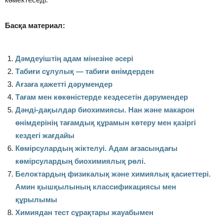
Басқа материал:
Дәмдеуіштің адам мінезіне әсері
Табиғи сұлулық — табиғи өнімдерден
Ағзаға қажетті дәрумендер
Тағам мен көкөністерде кездесетін дәрумендер
Дәнді-дақылдар биохимиясы. Нан және макарон
өнімдерінің тағамдық құрамын көтеру мен қазіргі
кездегі жағдайы
Көмірсулардың жіктелуі. Адам ағзасындағы
көмірсулардың биохимиялық рөлі.
Белоктардың физикалық және химиялық қасиеттері.
Амин қышқылының классификациясы мен
құрылымы
Химиядан тест сұрақтары жауабымен