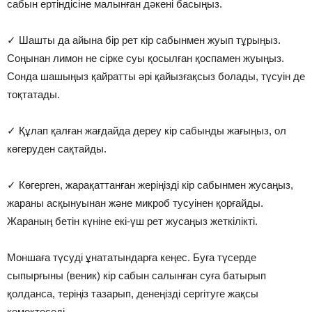
сабын ертіндісіне малынған дәкені басыңыз.
⠀
✓ Шашты да айына бір рет кір сабынмен жуып тұрыңыз.
Соңынан лимон не сірке суы қосылған қоспамен жуыңыз.
Сонда шашыңыз қайратты әрі қайызғақсыз болады, түсуін де
тоқтатады.
⠀
✓ Құлап қалған жағдайда дереу кір сабынды жағыңыз, ол
көгеруден сақтайды.
⠀
✓ Көгерген, жарақаттанған жеріңізді кір сабынмен жусаңыз,
жараны асқынуынан және микроб тусуінен қорғайды.
Жараның бетін күніне екі-үш рет жусаңыз жеткілікті.
⠀
Моншаға түсуді ұнататындарға кеңес. Буға түсерде
сыпырғыны (веник) кір сабын салынған суға батырып
қолданса, теріңіз тазарып, денеңізді сергітуге жақсы
көмектеседі.