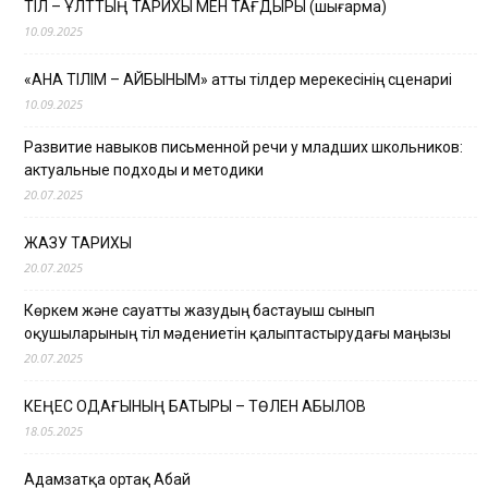
ТІЛ – ҰЛТТЫҢ ТАРИХЫ МЕН ТАҒДЫРЫ (шығарма)
10.09.2025
«АНА ТІЛІМ – АЙБЫНЫМ» атты тілдер мерекесінің сценариі
10.09.2025
Развитие навыков письменной речи у младших школьников:
актуальные подходы и методики
20.07.2025
ЖАЗУ ТАРИХЫ
20.07.2025
Көркем және сауатты жазудың бастауыш сынып
оқушыларының тіл мәдениетін қалыптастырудағы маңызы
20.07.2025
КЕҢЕС ОДАҒЫНЫҢ БАТЫРЫ – ТӨЛЕН ҚАБЫЛОВ
18.05.2025
Адамзатқа ортақ Абай