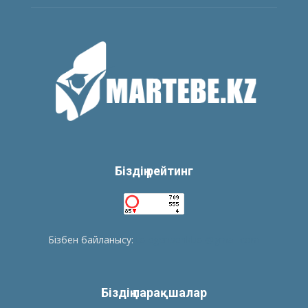
Біздің рейтинг
Бізбен байланысу:
tolegenberikbol@gmail.com
Біздің парақшалар