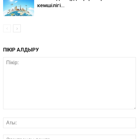
кемшілігі…
ПІКІР ҚАЛДЫРУ