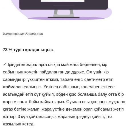
Иллюстрация: Freepik.com
73 % түрін қолданыңыз.
⠀
✓ Іріңдеген жараларға сықпа май жаға бергеннен, кір
сабынның көмегін пайдаланған да дұрыс. Ол үшін кір
сабынды ірі үккіштен өткізіп, табаға ені 1 сантиметр етіп
жаймалап салыңыз. Үстінен сабынның көлемінен екі есе
асатындай етіп сүт құйып, әбден қою болғанша баяу отта бір
жарым сағат бойы қайнатыңыз. Суыған осы қоспаны жұқалап
қағаз бетіне жағып, жара үстіне дәкемен орап қойсаңыз жетіп
жатыр. 3 күн қайталасаңыз жараның іріңдеуі қойып, тез
жазылып кетеді.