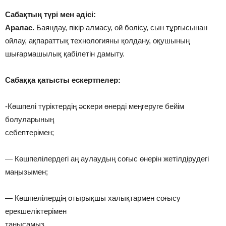
Сабақтың түрі мен әдісі:
Аралас.
Баяндау, пікір алмасу, ой бөлісу, сын тұрғысынан
ойлау, ақпараттық технологияны қолдану, оқушының
шығармашылық қабілетін дамыту.
Сабаққа қатысты ескертпелер:
-Көшпелі түріктердің әскери өнерді меңгеруге бейім
болуларының
себептерімен;
— Көшпелілердегі аң аулаудың соғыс өнерін жетілдірудегі
маңызымен;
— Көшпелілердің отырықшы халықтармен соғысу
ерекшеліктерімен
танысамыз.