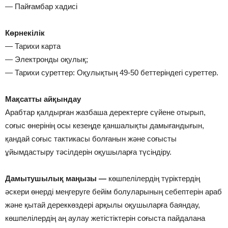
— Пайғамбар хадисі
Көрнекілік
— Тарихи карта
— Электронды оқулық;
— Тарихи суреттер: Оқулықтың 49-50 беттеріндегі суреттер.
Мақсатты айқындау
Арабтар қалдырған жазбаша деректерге сүйене отырып,
соғыс өнерінің осы кезеңде қаншалықты дамығандығын,
қандай соғыс тактикасы болғанын және соғысты
ұйымдастыру тәсілдерін оқушыларға түсіндіру.
Дамытушылық маңызы —
көшпелілердің түріктердің
әскери өнерді меңгеруге бейім болуларының себептерін араб
және қытай дереккөздері арқылы оқушыларға баяндау,
көшпелілердің аң аулау жетістіктерін соғыста пайдалана