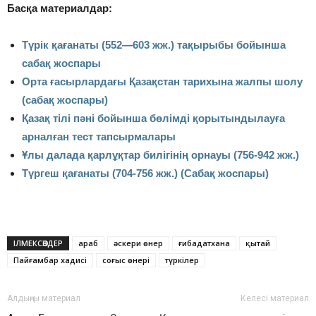
Басқа материалдар:
Түрiк қағанаты (552—603 жж.) тақырыбы бойынша
сабақ жоспары
Орта ғасырлардағы Қазақстан тарихына жалпы шолу
(сабақ жоспары)
Қазақ тілі пәні бойынша бөлімді қорытындылауға
арналған тест тапсырмалары
Ұлы далада қарлұқтар билігінің орнауы (756-942 жж.)
Түргеш қағанаты (704-756 жж.) (Сабақ жоспары)
ІЛМЕКСӨЗДЕР
араб
әскери өнер
ғибадатхана
қытай
Пайғамбар хадисі
соғыс өнері
түркілер
Алдыңғы материал
Келесі материал