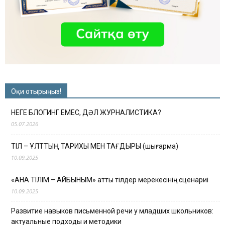
Оқи отырыңыз!
НЕГЕ БЛОГИНГ ЕМЕС, ДӘЛ ЖУРНАЛИСТИКА?
05.07.2026
ТІЛ – ҰЛТТЫҢ ТАРИХЫ МЕН ТАҒДЫРЫ (шығарма)
10.09.2025
«АНА ТІЛІМ – АЙБЫНЫМ» атты тілдер мерекесінің сценариі
10.09.2025
Развитие навыков письменной речи у младших школьников:
актуальные подходы и методики