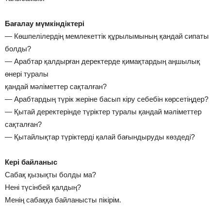
Бағалау мүмкіндіктері
— Көшпелілердің мемлекеттік құрылымының қандай сипаты
болды?
— Арабтар қалдырған деректерде қимақтардың аңшылық
өнері туралы
қандай мәліметтер сақталған?
— Арабтардың түрік жеріне басып кіру себебін көрсетіңдер?
— Қытай деректерінде түріктер туралы қандай мәліметтер
сақталған?
— Қытайлықтар түріктерді қалай бағындыруды көздеді?
Кері байланыс
Сабақ қызықты болды ма?
Нені түсінбей қалдың?
Менің сабаққа байланысты пікірім.