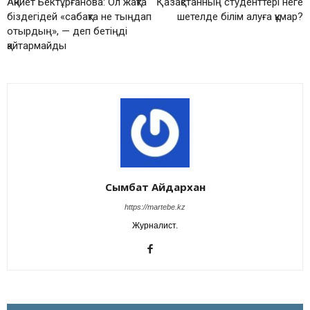
Ақниет Бектұрғанова: Ол жақта
Қазақстанның студенттері неге
біздегідей «сабақта не тыңдап
шетелде білім алуға құмар?
отырдың», — деп бетіңді
қайтармайды
Сымбат Айдархан
https://martebe.kz
Журналист.