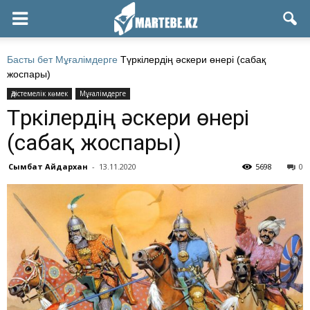
Басты бет
Мұғалімдерге
Түркілердің әскери өнері (сабақ
жоспары)
Әдістемелік көмек
Мұғалімдерге
Түркілердің әскери өнері
(сабақ жоспары)
Сымбат Айдархан
-
13.11.2020
5698
0