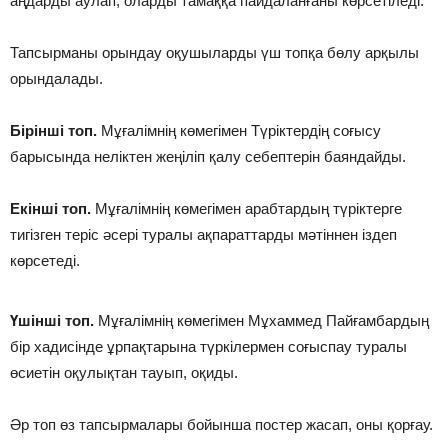
аңдарды аулап, оларды тамаққа пайдаланғаны көрсетіледі.
Тапсырманы орындау оқушыларды үш топқа бөлу арқылы
орындалады.
Бiрiншi топ.
Мұғалiмнiң көмегiмен Түріктердің соғысу
барысында неліктен жеңіліп қалу себептерін баяндайды.
Екіншi топ.
Мұғалiмнiң көмегiмен арабтардың түріктерге
тигізген теріс әсері туралы ақпараттарды мәтіннен іздеп
көрсетеді.
Үшінші топ.
Мұғалімнің көмегімен Мұхаммед Пайғамбардың
бір хадисінде ұрпақтарына түркілермен соғыспау туралы
өсиетін оқулықтан тауып, оқиды.
Әр топ өз тапсырмалары бойынша постер жасап, оны қорғау.