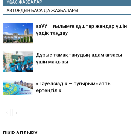
ҰҚСАС ЖАЗБАЛАР
АВТОРДЫҢ БАСҚА ДА ЖАЗБАЛАРЫ
ҚазҰУ – ғылымға құштар жандар үшін
үздік таңдау
Дұрыс тамақтанудың адам ағзасы
үшін маңызы
«Тәуелсіздік — тұғырым» атты
ертеңгілік
ПІКІР ҚАЛДЫРУ