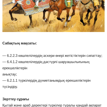
Сабақтың мақсаты:
— 6.2.2.3 көшпелілердің әскери өнері жетістіктерін сипаттау;
— 6.4.1.2 көшпелілердің дәстүрлі шаруашылығының
ерекшеліктерін
анықтау;
— 6.2.1.1 түркілердің дүниетанымдық ерекшеліктерін
түсіндіру.
Зерттеу сұрағы
Қытай және араб деректері түркілер туралы қандай ақпарат