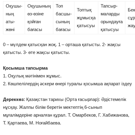
Оқушы-
Оқушының
Топ
Тапсыр-
Топтық
Бек
ның
өз-өзіне
басшы-
маларды
жұмысқа
сұ
аты-
қойған
сының
орындауға
қатысуы
жау
жөні
бағасы
бағасы
қатысуы
0 – мүлдем қатысқан жоқ. 1 – орташа қатысты. 2- жақсы
қатысты. 3- өте жақсы қатысты.
Қосымша тапсырма
1. Оқулық мәтінімен жұмыс.
2. Көшпелілердің әскери өнері туралы қосымша ақпарат іздеу
Дереккөз:
Қазақстан тарихы (Орта ғасырлар): Әдістемелік
нұсқау. Жалпы білім беретін мектептің 6-сынып
мұғалімдеріне арналған құрал. Т. Омарбеков, Г. Хабижанова,
Т. Қартаева, М. Ноғайбаева.