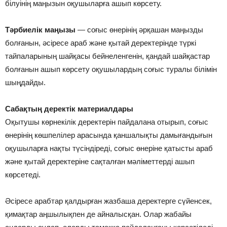
білуінің маңызын оқушыларға ашып көрсету.
Тәрбиелік маңызы
— соғыс өнерінің әрқашан маңызды
болғанын, әсіресе араб және қытай деректерінде түркі
тайпаларының шайқасы бейнеленгенін, қандай шайқастар
болғанын ашып көрсету оқушылардың соғыс туралы білімін
шыңдайды.
Сабақтың деректік материалдары
Оқытушы көрнекілік деректерін пайдалана отырып, соғыс
өнерінің көшпелілер арасында қаншалықты дамығандығын
оқушыларға нақты түсіндіреді, соғыс өнеріне қатысты араб
және қытай деректеріне сақталған мәліметтерді ашып
көрсетеді.
Әсіресе арабтар қалдырған жазбаша деректерге сүйенсек,
қимақтар аңшылықпен де айналысқан. Олар жабайы