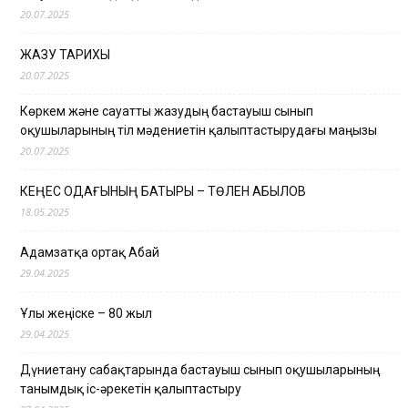
20.07.2025
ЖАЗУ ТАРИХЫ
20.07.2025
Көркем және сауатты жазудың бастауыш сынып
оқушыларының тіл мәдениетін қалыптастырудағы маңызы
20.07.2025
КЕҢЕС ОДАҒЫНЫҢ БАТЫРЫ – ТӨЛЕН ҚАБЫЛОВ
18.05.2025
Адамзатқа ортақ Абай
29.04.2025
Ұлы жеңіске – 80 жыл
29.04.2025
Дүниетану сабақтарында бастауыш сынып оқушыларының
танымдық іс-әрекетін қалыптастыру