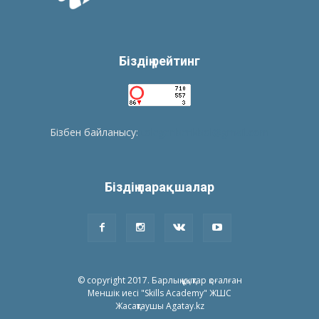
Біздің рейтинг
Бізбен байланысу:
tolegenberikbol@gmail.com
Біздің парақшалар
© copyright 2017. Барлық құқықтар қоғалған
Меншік иесі "Skills Academy" ЖШС
Жасақтаушы Agatay.kz