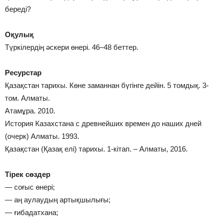
береді?
Оқулық
Түркілердің әскери өнері. 46–48 беттер.
Ресурстар
Қазақстан тарихы. Көне заманнан бүгінге дейін. 5 томдық. 3-
том. Алматы.
Атамұра. 2010.
История Казахстана с древнейших времен до наших дней
(очерк) Алматы. 1993.
Қазақстан (Қазақ елі) тарихы. 1-кітап. – Алматы, 2016.
Тірек сөздер
— соғыс өнері;
— аң аулаудың артықшылығы;
— ғибадатхана;