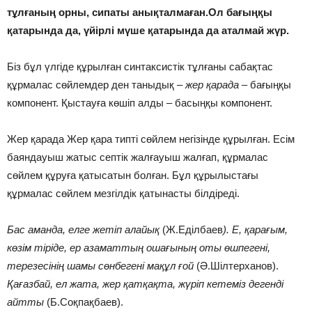
тұлғаның орны, сипаты анықталмаған.Ол бағыңқы
қатарында да, үйірлі мүше қатарында да аталмай жүр.
Біз бұл үлгіде құрылған синтаксистік тұлғаны сабақтас
құрмалас сөйлемдер ден таныдық –
жер қарада
– бағыңқы
компонент. Қыстауға көшіп алды – басыңқы компонент.
Жер қарада Жер қара типті сөйлем негізінде құрылған. Есім
баяндауыш жатыс септік жалғауыш жалғап, құрмалас
сөйлем құруға қатысатын болған. Бұл құрылыстағы
құрмалас сөйлем мезгілдік қатынасты білдіреді.
Бас аманда, елге жетіп алайық
(Ж.Еділбаев
). Е, қарағым,
көзім тіріде, ер азаматтың ошағының оты өшпегені,
терезесінің шамы сөнбегені мақұл ғой
(Ә.Шілтерханов).
Қағазбай, ел жата, жер қатқақта, жүріп кетеміз дегенді
айтты
(Б.Соқпақбаев).