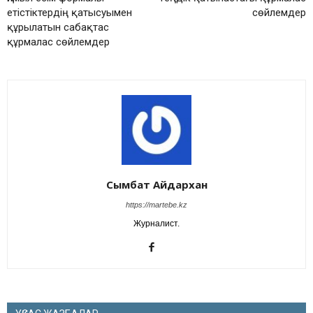
етістіктердің қатысуымен
сөйлемдер
құрылатын сабақтас
құрмалас сөйлемдер
Сымбат Айдархан
https://martebe.kz
Журналист.