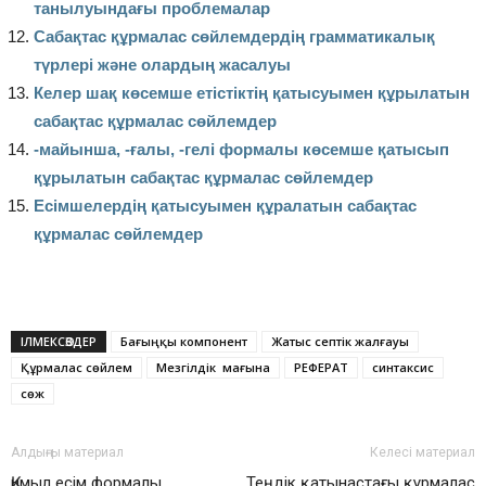
танылуындағы проблемалар
Сабақтас құрмалас сөйлемдердің грамматикалық
түрлері және олардың жасалуы
Келер шақ көсемше етістіктің қатысуымен құрылатын
сабақтас құрмалас сөйлемдер
-майынша, -ғалы, -гелі формалы көсемше қатысып
құрылатын сабақтас құрмалас сөйлемдер
Есімшелердің қатысуымен құралатын сабақтас
құрмалас сөйлемдер
ІЛМЕКСӨЗДЕР
Бағыңқы компонент
Жатыс септік жалғауы
Құрмалас сөйлем
Мезгілдік мағына
РЕФЕРАТ
синтаксис
сөж
Алдыңғы материал
Келесі материал
Қимыл есім формалы
Теңдік қатынастағы құрмалас