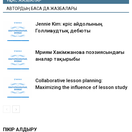
ҰҚСАС ЖАЗБАЛАР
АВТОРДЫҢ БАСҚА ДА ЖАЗБАЛАРЫ
Jennie Kim: кәріс айдолының
Голливудтық дебюты
Мәриям Хакімжанова поэзиясындағы
аналар тақырыбы
Collaborative lesson planning:
Maximizing the influence of lesson study
ПІКІР ҚАЛДЫРУ