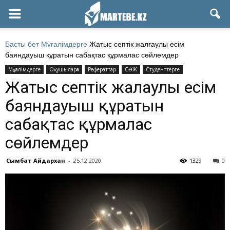
Басты бет
Мұғалімдерге
Жатыс септік жалғаулы есім
баяндауыш құратын сабақтас құрмалас сөйлемдер
Мұғалімдерге
Оқушыларға
Рефераттар
СӨЖ
Студенттерге
Жатыс септік жалғаулы есім
баяндауыш құратын
сабақтас құрмалас
сөйлемдер
Сымбат Айдархан
-
25.12.2020
1329
0