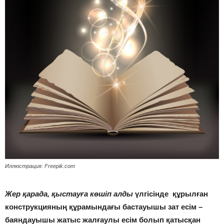
Иллюстрация: Freepik.com
Жер қарада, қыстауға көшіп алды
үлгісінде құрылған
конструкцияның құрамындағы бастауышы зат есім –
баяндауышы жатыс жалғаулы есім болып қатысқан