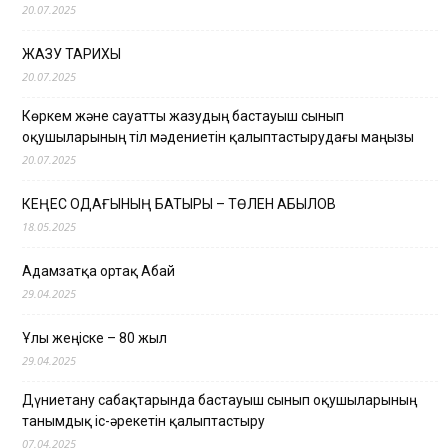
20.07.2025
ЖАЗУ ТАРИХЫ
20.07.2025
Көркем және сауатты жазудың бастауыш сынып
оқушыларының тіл мәдениетін қалыптастырудағы маңызы
20.07.2025
КЕҢЕС ОДАҒЫНЫҢ БАТЫРЫ – ТӨЛЕН ҚАБЫЛОВ
18.05.2025
Адамзатқа ортақ Абай
29.04.2025
Ұлы жеңіске – 80 жыл
29.04.2025
Дүниетану сабақтарында бастауыш сынып оқушыларының
танымдық іс-әрекетін қалыптастыру
07.04.2025