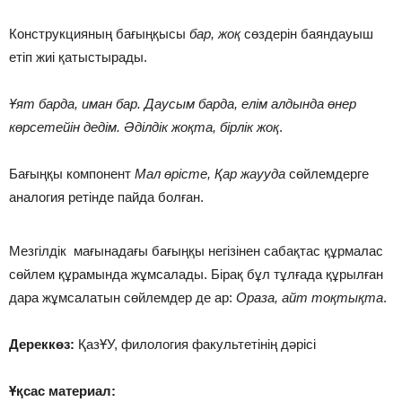
Конструкцияның бағыңқысы
бар, жоқ
сөздерін баяндауыш
етіп жиі қатыстырады.
Ұят барда, иман бар. Даусым барда, елім алдында өнер
көрсетейін дедім. Әділдік жоқта, бірлік жоқ
.
Бағыңқы компонент
Мал өрісте, Қар жаууда
сөйлемдерге
аналогия ретінде пайда болған.
Мезгілдік мағынадағы бағыңқы негізінен сабақтас құрмалас
сөйлем құрамында жұмсалады. Бірақ бұл тұлғада құрылған
дара жұмсалатын сөйлемдер де ар:
Ораза, айт тоқтықта
.
Дереккөз:
ҚазҰУ, филология факультетінің дәрісі
Ұқсас материал: