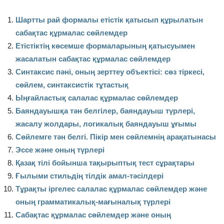
Шартты рай формалы етістік қатысып құрылатын
сабақтас құрмалас сөйлемдер
Етістіктің көсемше формаларының қатысуымен
жасалатын сабақтас құрмалас сөйлемдер
Синтаксис пәні, оның зерттеу объектісі: сөз тіркесі,
сөйлем, синтаксистік тұтастық
Ыңғайластық салалас құрмалас сөйлемдер
Баяндауышқа тән белгілер, баяндауыш түрлері,
жасалу жолдары, логикалық баяндауыш ұғымы
Сөйлемге тән белгі. Пікір мен сөйлемнің арақатынасы
Эс­се жә­не оның түр­ле­рі
Қазақ тілі бойынша тақырыптық тест сұрақтары
Ғылыми стильдің тілдік амал-тәсілдері
Тұрақты іргелес салалас құрмалас сөйлемдер және
оның грамматикалық-мағыналық түрлері
Сабақтас құрмалас сөйлемдер және оның