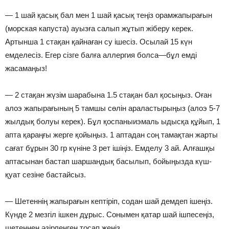
⠀
— 1 шай қасық бал мен 1 шай қасық теңіз орамжапырағын
(морская капуста) ауызға салып жұтып жіберу керек.
Артынша 1 стақан қайнаған су ішесіз. Осылай 15 күн
емделесіз. Егер сізге балға аллергия болса—бұл емді
жасамаңыз!
⠀
— 2 стақан жүзім шарабына 1.5 стақан бал қосыңыз. Оған
алоэ жапырағының 5 тамшы сөлін араластырыңыз (алоэ 5-7
жылдық болуы керек). Бұл қоспаныиэмаль ыдысқа құйып, 1
апта қараңғы жерге қойыңыз. 1 аптадан соң тамақтан жарты
сағат бұрын 30 гр күніне 3 рет ішіңіз. Емделу 3 ай. Алғашқы
аптасынан бастап шаршандық басылып, бойыңызда күш-
қуат сезіне бастайсыз.
⠀
— Шетеннің жапырағын кептіріп, содан шай демдеп ішеңіз.
Күнде 2 мезгіл ішкен дұрыс. Сонымен қатар шай ішпесеңіз,
шетеннен әзірленген тосап жеңіз.