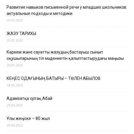
Развитие навыков письменной речи у младших школьников:
актуальные подходы и методики
20.07.2025
ЖАЗУ ТАРИХЫ
20.07.2025
Көркем және сауатты жазудың бастауыш сынып
оқушыларының тіл мәдениетін қалыптастырудағы маңызы
20.07.2025
КЕҢЕС ОДАҒЫНЫҢ БАТЫРЫ – ТӨЛЕН ҚАБЫЛОВ
18.05.2025
Адамзатқа ортақ Абай
29.04.2025
Ұлы жеңіске – 80 жыл
29.04.2025