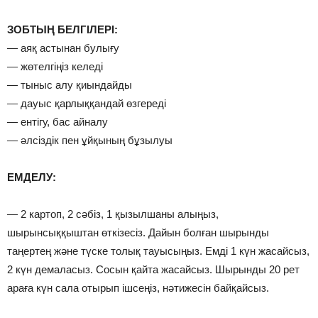
⠀
ЗОБТЫҢ БЕЛГІЛЕРІ:
— аяқ астынан булығу
— жөтелгіңіз келеді
— тыныс алу қиындайды
— дауыс қарлыққандай өзгереді
— ентігу, бас айналу
— әлсіздік пен ұйқының бұзылуы
⠀
ЕМДЕЛУ:
⠀
— 2 картоп, 2 сәбіз, 1 қызылшаны алыңыз,
шырынсыққыштан өткізесіз. Дайын болған шырынды
таңертең және түске толық тауысыңыз. Емді 1 күн жасайсыз,
2 күн демаласыз. Сосын қайта жасайсыз. Шырынды 20 рет
араға күн сала отырып ішсеңіз, нәтижесін байқайсыз.
⠀