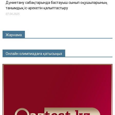
Дүниетану сабақтарында бастауыш сынып оқушыларының
танымдық іс-әрекетін қалыптастыру
07.04.2025
Жарнама
Онлайн олимпиадаға қатысыңыз