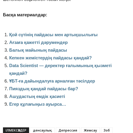
Басқа материалдар:
Қой сүтінің пайдасы мен артықшылығы
Ағзаға қажетті дәрумендер
Балық майының пайдасы
Кепкен жемістердің пайдасы қандай?
Data Scientist — деректер ғалымының қызметі
қандай?
ҰБТ-ға дайындалуға арналған тәсілдер
Пияздың қандай пайдасы бар?
Ашудастың емдік қасиеті
Егер құлағыңыз ауырса…
ІЛМЕКСӨЗДЕР
денсаулық
Депрессия
Жемсау
Зоб