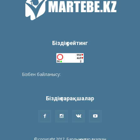
Біздің рейтинг
Бізбен байланысу:
tolegenberikbol@gmail.com
Біздің парақшалар
© copyright 2017. Барлық құқықтар қоғалған