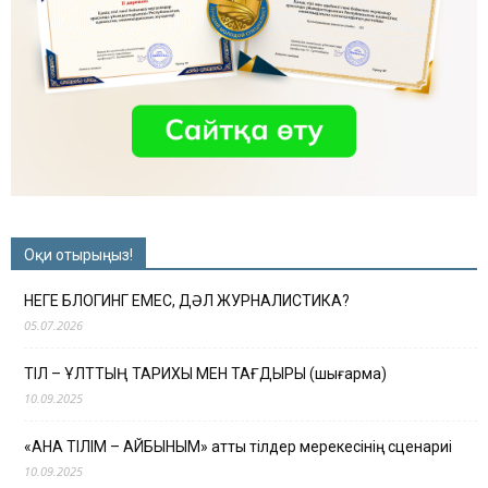
Оқи отырыңыз!
НЕГЕ БЛОГИНГ ЕМЕС, ДӘЛ ЖУРНАЛИСТИКА?
05.07.2026
ТІЛ – ҰЛТТЫҢ ТАРИХЫ МЕН ТАҒДЫРЫ (шығарма)
10.09.2025
«АНА ТІЛІМ – АЙБЫНЫМ» атты тілдер мерекесінің сценариі
10.09.2025