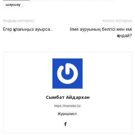
шаршау
Алдыңғы материал
Келесі материал
Егер құлағыңыз ауырса…
Ілме ауруының белгісі мен емі
қандай?
Сымбат Айдархан
https://martebe.kz
Журналист.