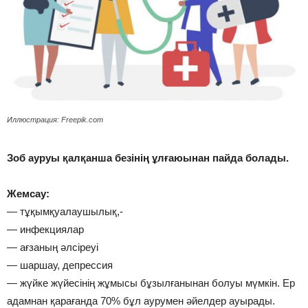
Иллюстрация: Freepik.com
Зоб ауруы қалқанша безінің ұлғаюынан пайда болады.
⠀
Жемсау:
— тұқымқуалаушылық,-
— инфекциялар
— ағзаның әлсіреуі
— шаршау, депрессия
— жүйке жүйесінің жұмысы бұзылғанынан болуы мүмкін. Ер
адамнан қарағанда 70% бұл аурумен әйелдер ауырады.