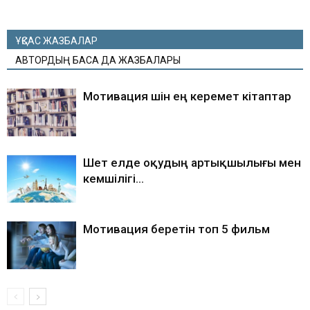
ҰҚСАС ЖАЗБАЛАР
АВТОРДЫҢ БАСҚА ДА ЖАЗБАЛАРЫ
Мотивация үшін ең керемет кітаптар
Шет елде оқудың артықшылығы мен
кемшілігі…
Мотивация беретін топ 5 фильм