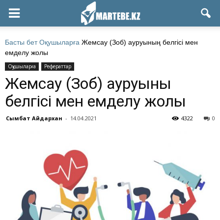
Басты бет
Оқушыларға
Жемсау (Зоб) ауруының белгісі мен
емделу жолы
Оқушыларға
Рефераттар
Жемсау (Зоб) ауруының
белгісі мен емделу жолы
Сымбат Айдархан
-
14.04.2021
4322
0