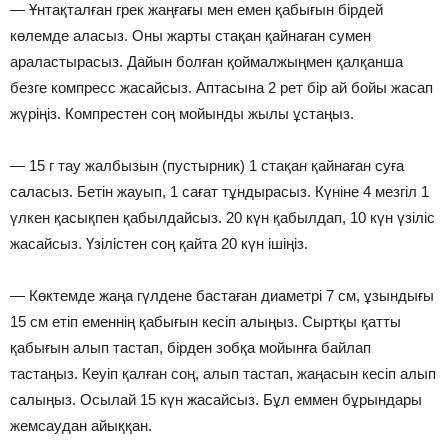
— Ұнтақталған грек жаңғағы мен емен қабығын бірдей
көлемде аласыз. Оны жарты стақан қайнаған сумен
араластырасыз. Дайын болған қоймалжыңмен қалқанша
безге компресс жасайсыз. Аптасына 2 рет бір ай бойы жасап
жүріңіз. Компрестен соң мойынды жылы ұстаңыз.
⠀
— 15 г тау жалбызын (пустырник) 1 стақан қайнаған суға
саласыз. Бетін жауып, 1 сағат тұндырасыз. Күніне 4 мезгіл 1
үлкен қасықпен қабылдайсыз. 20 күн қабылдап, 10 күн үзіліс
жасайсыз. Үзілістен соң қайта 20 күн ішіңіз.
⠀
— Көктемде жаңа гүлдене бастаған диаметрі 7 см, ұзындығы
15 см етіп еменнің қабығын кесіп алыңыз. Сыртқы қатты
қабығын алып тастап, бірден зобқа мойынға байлап
тастаңыз. Кеуіп қалған соң, алып тастап, жаңасын кесіп алып
салыңыз. Осылай 15 күн жасайсыз. Бұл еммен бұрындары
жемсаудан айыққан.