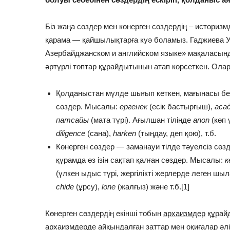
Біз жаңа сөздер мен көнерген сөздердің – историз
қарама — қайшылықтарға куә боламыз. Гаджиева У
Азербайджанском и английском языке» мақаласынд
әртүрлі топтар құрайдытынын атап көрсеткен. Олар
Қолданыстан мүлде шығып кеткен, мағынасы бел
сөздер. Мысалы:
ергенек
(есік бастырғыш),
аса
патсайы
(мата түрі). Ағылшан тілінде
anon
(көп 
diligence
(сана),
harken
(тыңдау, деп қою), т.б.
Көнерген сөздер — заманауи тілде тәуелсіз сөзд
құрамда өз ізін сақтап қалған сөздер. Мысалы:
к
(үлкен ыдыс түрі, жергілікті жерлерде леген ш
chide
(ұрсу),
lone
(жалғыз) және т.б.[1]
Көнерген сөздердің екінші тобын
архаизмдер
құрай
архаизмдерде айқындалған заттар мен оқиғалар әлі 