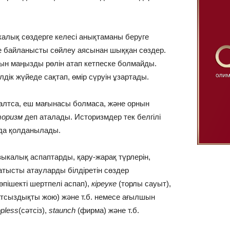
икалық сөздерге келесі анықтаманы беруге
рге байланысты сөйлеу аясынан шыққан сөздер.
ын маңызды рөлін атап кетпеске болмайды.
ілдік жүйеде сақтап, өмір сүруін ұзартады.
оғалтса, еш мағынасы болмаса, және орнын
торизм
деп аталады. Историзмдер тек белгілі
нда қолданылады.
узыкалық аспаптарды, қару-жарақ түрлерін,
қатысты атауларды білдіретін сөздер
өпішекті шертпелі аспап),
кіреуке
(торлы сауыт),
тсыздықты жою) және т.б. немесе ағылшын
pless
(сәтсіз),
staunch
(фирма) және т.б.