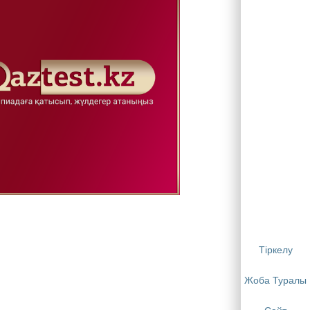
Тіркелу
Жоба Туралы