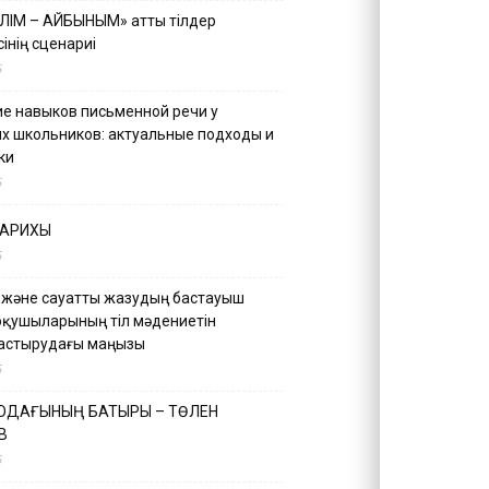
ІЛІМ – АЙБЫНЫМ» атты тілдер
інің сценариі
5
е навыков письменной речи у
х школьников: актуальные подходы и
ки
5
ТАРИХЫ
5
 және сауатты жазудың бастауыш
оқушыларының тіл мәдениетін
астырудағы маңызы
5
 ОДАҒЫНЫҢ БАТЫРЫ – ТӨЛЕН
В
5