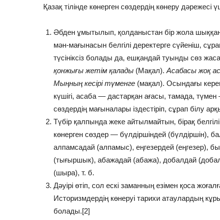
Қазақ тілінде көнерген сөздердің көнеру дәрежесі ү
Әбден ұмытылып, қолданыстан бір жола шыққан 
мән-мағынасын белгілі деректерге сүйеніш, сұра
түсініксіз болады да, ешқандай туынды сөз жа
қонжығы жетім қалады
(Мақал).
Асабасы жоқ а
Мыңның кесірі түменге
(мақал). Осындағы кер
күшігі, асаба — дастарқан ағасы, тамада, түмен
сөздердің мағыналары іздестіріп, сұрап білу ар
Түбір қалпында жеке айтылмайтын, бірақ белгілі
көнерген сөздер — бүлдіршіндей (бүлдіршін), бал
алпамсадай (алпамыс), еңгезердей (еңгезер), б
(тығыршык), абажадай (абажа), добалдай (добал
(шыра), т. б.
Дәуірі өтіп, сол ескі заманның езімен қоса жоға
Историзмдердің көнеруі тарихи атаулардың кұр
болады.[2]