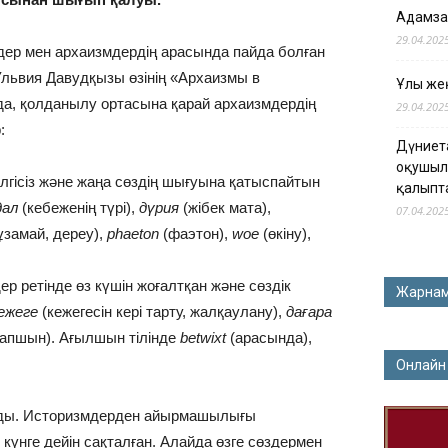
Адамза
29.04.202
мдер мен архаизмдердің арасында пайда болған
львия Давудқызы өзінің «Архаизмы в
Ұлы жең
а, қолданылу ортасына қарай архаизмдердің
29.04.202
:
Дүниет
оқушыл
гісіз және жаңа сөздің шығуына қатыспайтын
қалыпт
дал
(кебеженің түрі),
дүрия
(жібек мата),
07.04.202
ұзамай, дереу),
phaeton
(фаэтон),
woe
(өкіну),
ер ретінде өз күшін жоғалтқан және сөздік
Жарна
ежеге
(кежегесін кері тарту, жалқаулану),
дағара
ылапшын). Ағылшын тілінде
betwixt
(арасында),
Онлайн
ды. Историзмдерден айырмашылығы
күнге дейін сақталған. Алайда өзге сөздермен