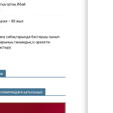
тқа ортақ Абай
5
іске – 80 жыл
5
ану сабақтарында бастауыш сынып
арының танымдық іс-әрекетін
астыру
5
ма
 олимпиадаға қатысыңыз