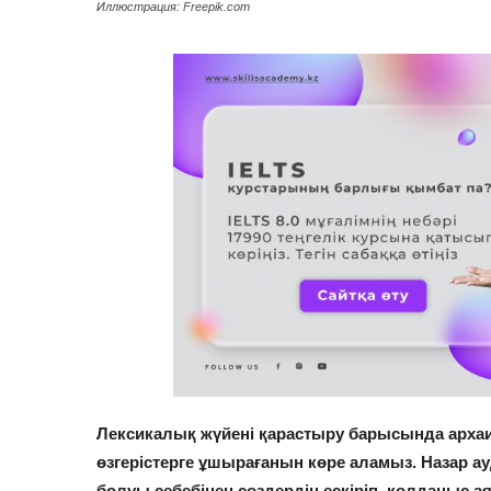
Иллюстрация: Freepik.com
Лексикалық жүйені қарастыру барысында арха
өзгерістерге ұшырағанын көре аламыз. Назар ау
болуы себебінен сөздердің ескіріп, қолданыс 