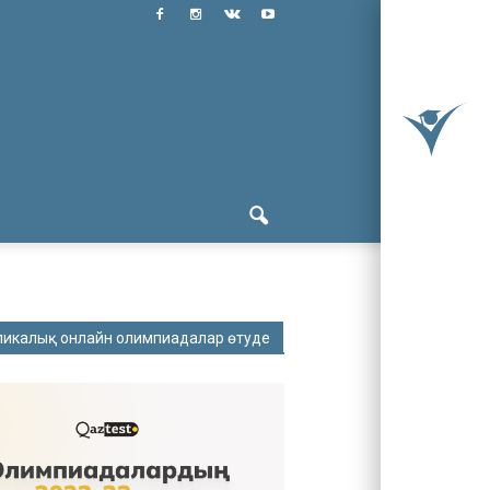
ликалық онлайн олимпиадалар өтуде