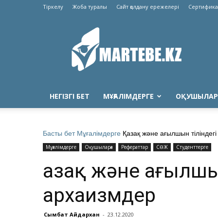
Тіркелу
Жоба туралы
Сайт қолдану ережелері
Сертифика
Martebe.kz
білім
сайты
НЕГІЗГІ БЕТ
МҰҒАЛІМДЕРГЕ
ОҚУШЫЛАР
Басты бет
Мұғалімдерге
Қазақ және ағылшын тіліндег
Мұғалімдерге
Оқушыларға
Рефераттар
СӨЖ
Студенттерге
Қазақ және ағылшы
архаизмдер
Сымбат Айдархан
-
23.12.2020