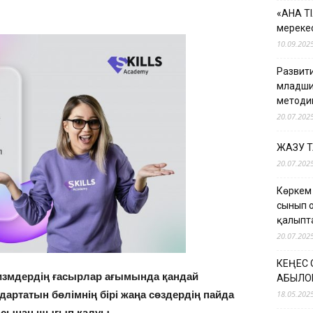
«АНА Т
мерекес
10.09.202
Развити
младши
методи
20.07.202
ЖАЗУ 
20.07.202
Көркем
сынып 
қалыпт
20.07.202
КЕҢЕС
измдердің ғасырлар ағымында қандай
ҚАБЫЛО
дартатын бөлімнің бірі жаңа сөздердің пайда
18.05.202
аясынан шығып қалуы.