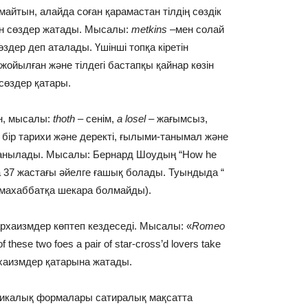
айтын, алайда соған қарамастан тілдің сөздік
ан сөздер жатады. Мысалы:
metkins
–мен солай
өздер деп аталады. Үшінші топқа кіретін
ойылған және тілдегі бастапқы қайнар көзін
 сөздер қатары.
н, мысалы:
thoth
– сенім,
a losel
– жағымсыз,
 бір тарихи және деректі, ғылыми-танымал және
анылады. Мысалы: Бернард Шоудың “How he
а 37 жастағы әйелге ғашық болады. Туындыда “
ғыз махаббатқа шекара болмайды).
рхаизмдер көптеп кездеседі. Мысалы: «
Romeo
 these two foes a pair of star-cross’d lovers take
 архаизмдер қатарына жатады.
хаикалық формалары сатиралық мақсатта