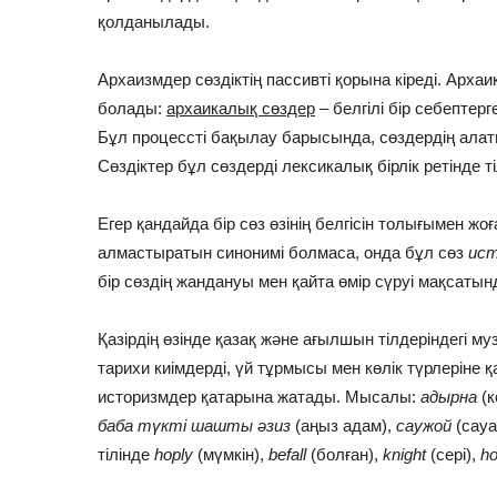
қолданылады.
Архаизмдер сөздіктің пассивті қорына кіреді. Арха
болады:
архаикалық сөздер
– белгілі бір себепте
Бұл процессті бақылау барысында, сөздердің алат
Сөздіктер бұл сөздерді лексикалық бірлік ретінде т
Егер қандайда бір сөз өзінің белгісін толығымен ж
алмастыратын синонимі болмаса, онда бұл сөз
ис
бір сөздің жандануы мен қайта өмір сүруі мақсаты
Қазірдің өзінде қазақ және ағылшын тілдеріндегі м
тарихи киімдерді, үй тұрмысы мен көлік түрлеріне 
историзмдер қатарына жатады. Мысалы:
адырна
(к
баба түкті шашты әзиз
(аңыз адам),
саужой
(сауа
тілінде
hoply
(мүмкін),
befall
(болған),
knight
(сері),
ho