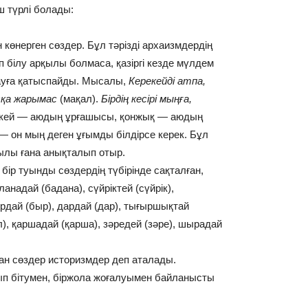
ш түрлі болады:
көнерген сөздер. Бұл тәрізді архаизмдердің
п білу арқылы болмаса, қазіргі кезде мүлдем
сауға қатыспайды. Мысалы,
Керекейді атпа,
сқа жарымас
(мақал).
Бірдің кесірі мыңға,
екей — аюдың ұрғашысы, қонжық — аюдың
 — он мың деген ұғымды білдірсе керек. Бұл
қылы ғана анықталып отыр.
 бір туынды сөздердің түбірінде сақталған,
анадай (бадана), сүйріктей (сүйрік),
ырдай (быр), дардай (дар), тығыршықтай
), қаршадай (қарша), зәредей (зәре), шырадай
лған сөздер историзмдер деп аталады.
ып бітумен, біржола жоғалуымен байланысты