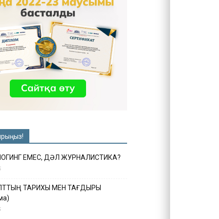
ырыңыз!
ЛОГИНГ ЕМЕС, ДӘЛ ЖУРНАЛИСТИКА?
6
ҰЛТТЫҢ ТАРИХЫ МЕН ТАҒДЫРЫ
ма)
5