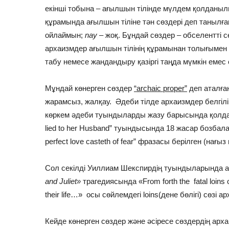
екінші тобына – ағылшын тілінде мүлдем қолданылм
құрамында ағылшын тіліне тән сөздері деп танылғ
ойлаймын;
nay
– жоқ. Бұндай сөздер – обселентті с
архаизмдер ағылшын тілінің құрамынан толығымен ж
табу немесе жандандыру қазіргі таңда мүмкін емес
Мұндай көнерген сөздер
“archaic proper”
деп аталға
жарамсыз, жалқау. Әдеби тілде архаизмдер белгілі
көркем әдеби туындыларды жазу барысында қолд
lied to her Husband” туындысында 18 жасар бозбал
perfect love casteth of fear” фразасы берілген (на
Сол секілді Уиллиам Шекспирдің туындыларында а
and Juliet»
трагедиясында «From forth the fatal loins of
their life…» осы сөйлемдегі loins(дене бөлігі) сөзі
Кейде көнерген сөздер және әсіресе сөздердің ар