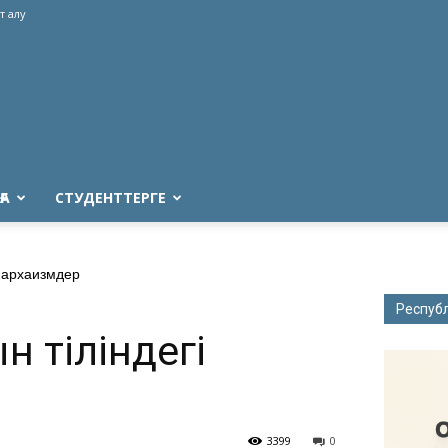
т алу
ҒА
СТУДЕНТТЕРГЕ
і архаизмдер
Респуб
н тіліндегі
3399
0