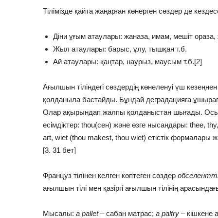
Тілімізде қайта жаңарған көнерген сөздер де кездес
Діни ұғым атаулары: жаназа, имам, мешіт ораза, 
Жыл атаулары: барыс, ұлу, тышқан т.б.
Ай атаулары: қаңтар, наурыз, маусым т.б.[2]
Ағылшын тіліндегі сөздердің көнеленуі үш кезеңнен
қолданыла бастайды. Бұндай деградацияға ұшырағ
Олар ақырындап жалпы қолданыстан шығады. Осынд
есімдіктер: thou(сен) және өзге нысандары: thee, thy,
art, wiet (thou makest, thou wiet) етістік формалары
[3. 31 бет]
Француз тілінен келген көптеген сөздер
обселентт
ағылшын тілі мен қазіргі ағылшын тілінің арасындағ
Мысалы:
a pallet
– сабан матрас;
a paltry
– кішкене 