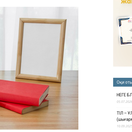
Оқи от
НЕГЕ Б
05.07.202
ТІЛ – 
(шығар
10.09.202