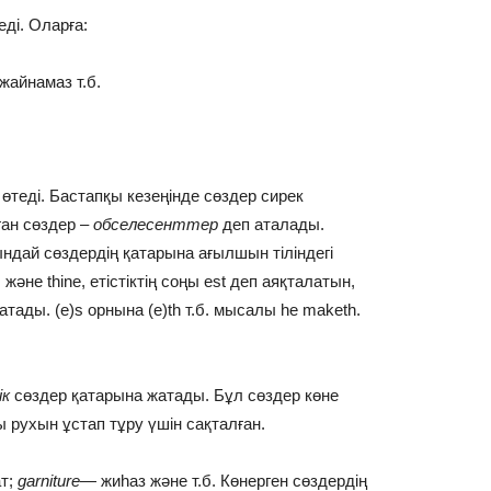
еді. Оларға:
жайнамаз т.б.
 өтеді. Бастапқы кезеңінде сөздер сирек
ан сөздер –
обселесенттер
деп аталады.
ай сөздердің қатарына ағылшын тіліндегі
 және thine, етістіктің соңы est деп аяқталатын,
 жатады. (e)s орнына (e)th т.б. мысалы he maketh.
ік
сөздер қатарына жатады. Бұл сөздер көне
ы рухын ұстап тұру үшін сақталған.
ат;
garniture
— жиһаз және т.б. Көнерген сөздердің