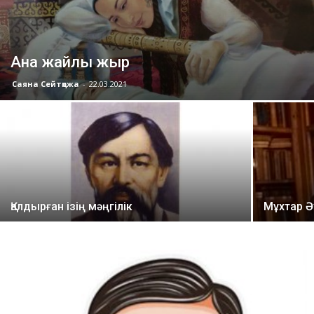
Ана жайлы жыр
Саяна Сейтқожа
-
22.03.2021
Қалдырған ізің мәңгілік
Мұхтар Ә