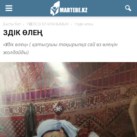
Басты бет
ТӘУЕЛСІЗ ЕЛ ҰЛАНЫМЫН
Үздік өлең
ҮЗДІК ӨЛЕҢ
«Үздік өлең» ( қатысушы тақырыпқа сай өз өлеңін
жолдайды)