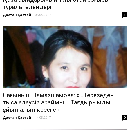
туралы өлеңдері
Дастан Қастай
-
05.05.2017
1
Сағыныш Намазшамова: «…Терезеден
тысқа елеусіз қараймын, Тағдырымды
құйып алып кесеге»
Дастан Қастай
-
14.03.2017
0