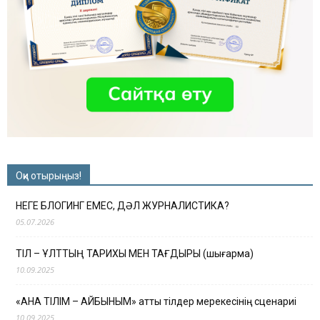
Оқи отырыңыз!
НЕГЕ БЛОГИНГ ЕМЕС, ДӘЛ ЖУРНАЛИСТИКА?
05.07.2026
ТІЛ – ҰЛТТЫҢ ТАРИХЫ МЕН ТАҒДЫРЫ (шығарма)
10.09.2025
«АНА ТІЛІМ – АЙБЫНЫМ» атты тілдер мерекесінің сценариі
10.09.2025