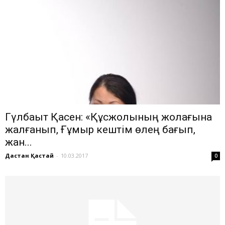
Гүлбақыт Қасен: «Құсжолының жолағына
жалғанып, Ғұмыр кештім өлең бағып,
жан...
Дастан Қастай
-
10.03.2017
0