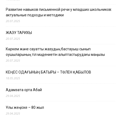
Развитие навыков письменной речи у младших школьников:
актуальные подходы и методики
20.07.2025
ЖАЗУ ТАРИХЫ
20.07.2025
Көркем және сауатты жазудың бастауыш сынып
оқушыларының тіл мәдениетін қалыптастырудағы маңызы
20.07.2025
КЕҢЕС ОДАҒЫНЫҢ БАТЫРЫ – ТӨЛЕН ҚАБЫЛОВ
18.05.2025
Адамзатқа ортақ Абай
29.04.2025
Ұлы жеңіске – 80 жыл
29.04.2025