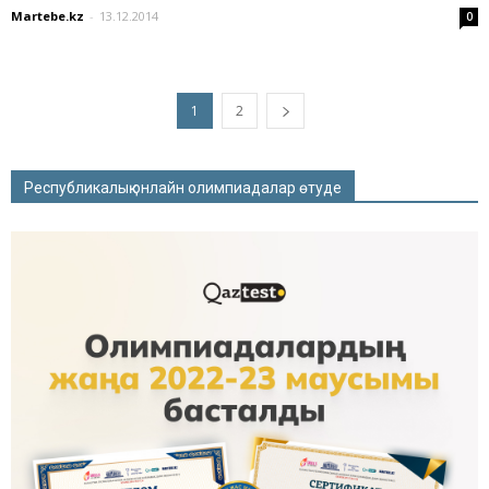
Martebe.kz
-
13.12.2014
0
1
2
Республикалық онлайн олимпиадалар өтуде