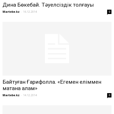
Дина Бөкебай. Тәуелсіздік толғауы
Martebe.kz
-
16.12.2014
0
Байтуған Ғарифолла. «Егемен еліммен
мақтана алам»
Martebe.kz
-
14.12.2014
0