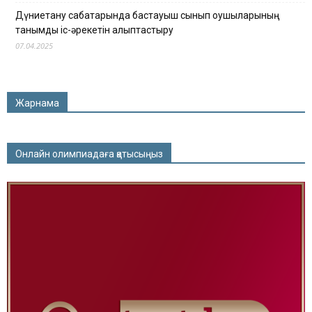
Дүниетану сабақтарында бастауыш сынып оқушыларының
танымдық іс-әрекетін қалыптастыру
07.04.2025
Жарнама
Онлайн олимпиадаға қатысыңыз