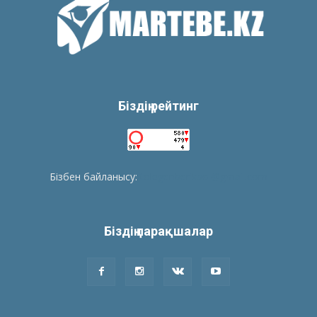
Біздің рейтинг
Бізбен байланысу:
tolegenberikbol@gmail.com
Біздің парақшалар