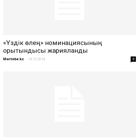
«Үздік өлең» номинациясының
қорытындысы жарияланды
Martebe.kz
-
16.12.2014
0