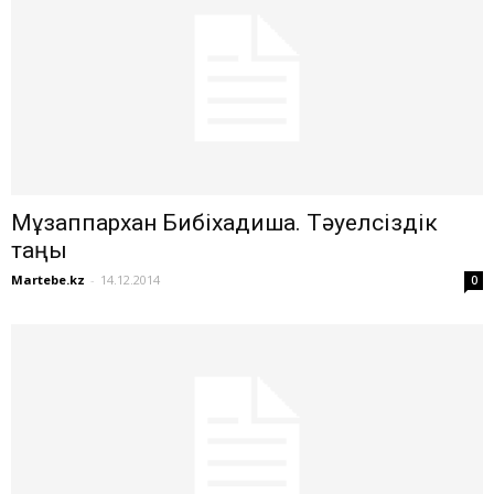
Мұзаппархан Бибіхадиша. Тәуелсіздік
таңы
Martebe.kz
-
14.12.2014
0