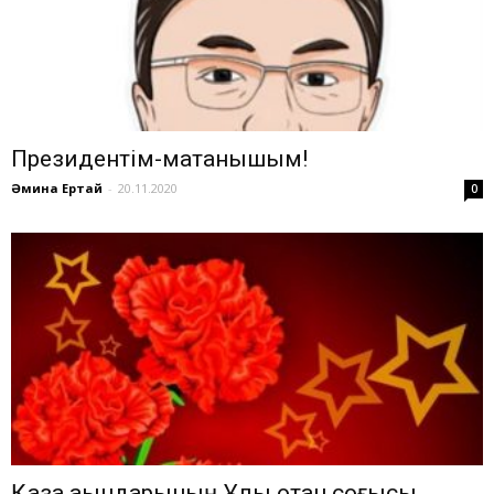
Президентім-мақтанышым!
Әмина Ертай
-
20.11.2020
0
Қазақ ақындарының Ұлы отан соғысы