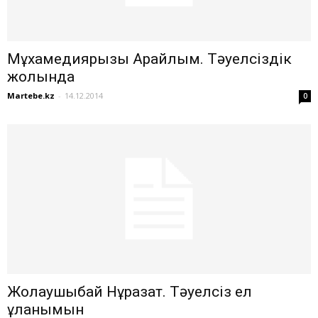
Мұхамедиярқызы Арайлым. Тәуелсіздік
жолында
Martebe.kz
-
14.12.2014
0
Жолаушыбай Нұразат. Тәуелсіз ел
ұланымын