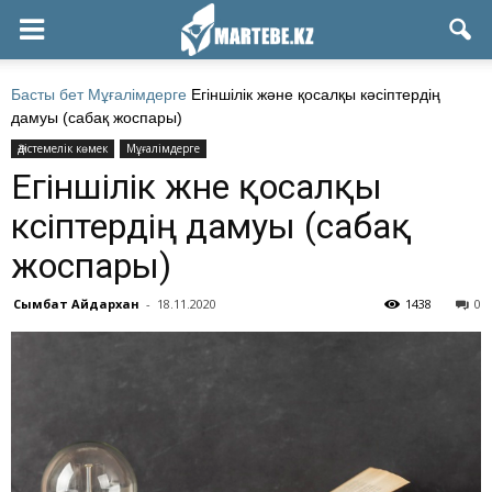
Басты бет
Мұғалімдерге
Егіншілік және қосалқы кәсіптердің
дамуы (сабақ жоспары)
Әдістемелік көмек
Мұғалімдерге
Егіншілік және қосалқы
кәсіптердің дамуы (сабақ
жоспары)
Сымбат Айдархан
-
18.11.2020
1438
0