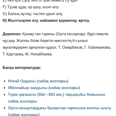
Е) Інге қол сұғу, інге от қою немесе су құю
F) Тұзақ құру, ор қазу, атып алу
G) Балық аулау, таспен ұрып алу
H) Мылтықпен ату, найзамен қаумалау, өртеу.
Дереккөз:
Қазақстан тарихы (Орта ғасырлар): Әдістемелік
нұсқау. Жалпы білім беретін мектептің 6-сынып
мұғалімдеріне арналған құрал. Т. Омарбеков, Г. Хабижанова,
Т. Қартаева, М. Ноғайбаева.
Басқа материалдар:
Ноғай Ордасы (сабақ жоспары)
Әбілхайыр хандығы (сабақ жоспары)
Түрiк қағанаты (552—603 жж.) тақырыбы бойынша
сабақ жоспары
Орта ғасырлардағы Қазақстан тарихына жалпы шолу
(сабақ жоспары)