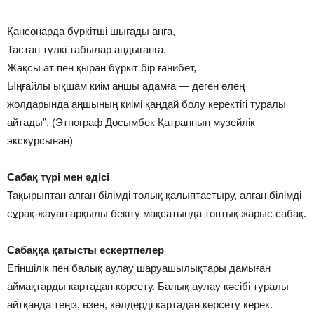
Қансонарда бүркітші шығады аңға,
Тастан түлкі табылар аңдығанға.
Жақсы ат пен қыран бүркіт бір ғанибет,
Ыңғайлы ықшам киім аңшы адамға — деген өлең
жолдарында аңшының киімі қандай болу керектігі туралы
айтады”. (Этнограф Досымбек Қатранның музейлік
экскурсынан)
Сабақ түрі мен әдісі
Тақырыптан алған білімді толық қалыптастыру, алған білімді
сұрақ-жауап арқылы бекіту мақсатында топтық жарыс сабақ.
Сабаққа қатысты ескертпелер
Егіншілік пен балық аулау шаруашылықтары дамыған
аймақтарды картадан көрсету. Балық аулау кәсібі туралы
айтқанда теңіз, өзен, көлдерді картадан көрсету керек.