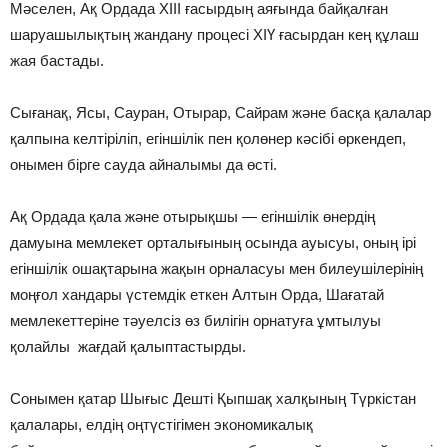
Мәселен, Ақ Ордада ХIII ғасырдың аяғында байқалған
шаруашылықтың жандану процесi ХIҮ ғасырдан кең құлаш
жая бастады.
Сығанақ, Ясы, Сауран, Отырар, Сайрам және басқа қалалар
қалпына келтiрiлiп, егiншiлiк пен қолөнер кәсібi өркендеп,
онымен бiрге сауда айналымы да өстi.
Ақ Ордада қала және отырықшы — егiншiлiк өнердiң
дамуына мемлекет орталығының осында ауысуы, оның iрi
егiншiлiк ошақтарына жақын орналасуы мен билеушiлерiнiң
моңғол хандары үстемдiк еткен Алтын Орда, Шағатай
мемлекеттерiне тәуелсiз өз билiгiн орнатуға ұмтылуы
қолайлы жағдай қалыптастырды.
Сонымен қатар Шығыс Дештi Қыпшақ халқының Түркiстан
қалалары, елдiң оңтүстiгiмен экономикалық