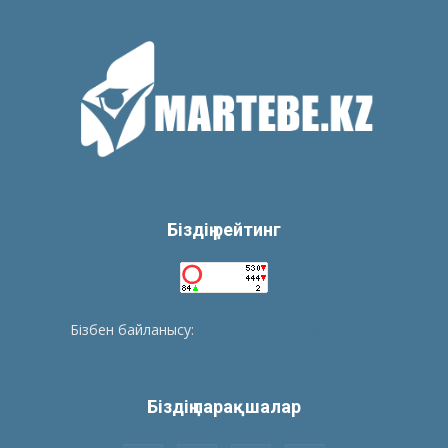
Біздің рейтинг
Бізбен байланысу:
tolegenberikbol@gmail.com
Біздің парақшалар