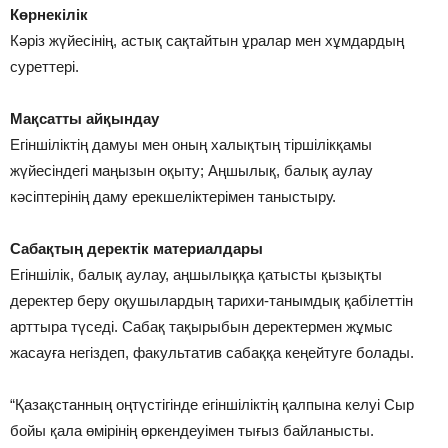
Көрнекілік
Кәріз жүйесінің, астық сақтайтын ұралар мен хұмдардың
суреттері.
Мақсатты айқындау
Егіншіліктің дамуы мен оның халықтың тіршілікқамы
жүйесіндегі маңызын оқыту; Аңшылық, балық аулау
кәсіптерінің даму ерекшеліктерімен таныстыру.
Сабақтың деректік материалдары
Егіншілік, балық аулау, аңшылыққа қатысты қызықты
деректер беру оқушылардың тарихи-танымдық қабілеттін
арттыра түседі. Сабақ тақырыбын деректермен жұмыс
жасауға негіздеп, факультатив сабаққа кеңейтуге болады.
“Қазақстанның оңтүстiгiнде егіншiлiктiң қалпына келуi Сыр
бойы қала өмiрiнiң өркендеуiмен тығыз байланысты.