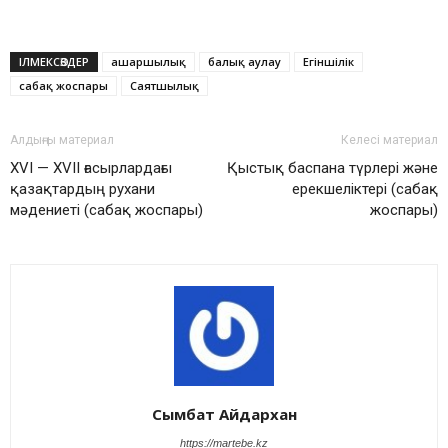
ІЛМЕКСӨЗДЕР
ашаршылық
балық аулау
Егіншілік
сабақ жоспары
Саятшылық
Алдыңғы материал
Келесі материал
XVI — XVII ғасырлардағы
Қыстық баспана түрлері және
қазақтардың рухани
ерекшеліктері (сабақ
мәдениеті (сабақ жоспары)
жоспары)
Сымбат Айдархан
https://martebe.kz