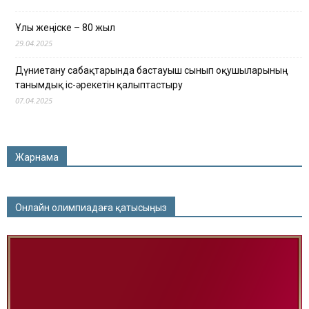
Ұлы жеңіске – 80 жыл
29.04.2025
Дүниетану сабақтарында бастауыш сынып оқушыларының
танымдық іс-әрекетін қалыптастыру
07.04.2025
Жарнама
Онлайн олимпиадаға қатысыңыз