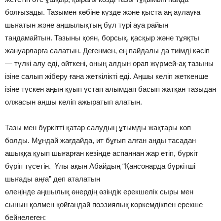
болғызады. Тазымен көбiне күзде және қыста аң аулауға
шығатын және аңшылықтың бұл түрi ауа райын
таңдамайтын. Тазыны қоян, борсық, қасқыр және тұяқты
жануарларға салатын. Дегенмен, ең пайдалы да тиiмдi кәсіп
— түлкi алу едi, өйткенi, оның алдын орап жүрмей-ақ тазыны
iзiне салып жiберу ғана жеткiлiктi едi. Аңшы келiп жеткенше
iзiне түскен аңын қуып ұстап алымдап басып жатқан тазыдан
олжасын аңшы келiп ажыратып алатын.
Тазы мен бүркiттi қатар салудың ұтымды жақтары көп
болды. Мұндай жағдайда, ит бұғып алған аңды тасадан
ашыққа қуып шығарған кезiнде аспаннан жар етiп, бүркiт
бүрiп түсетiн. Ұлы ақын Абайдың “Қансонарда бүркітші
шығады аңға” деп аталатын
өлеңінде аңшылық өнердің өзіндік ерекшелік сыры мен
сынын қолмен қойғандай поэзиялық көркемдікпен ерекше
бейнелеген: