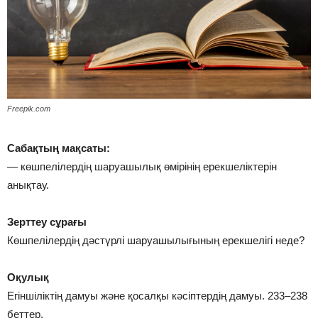
Freepik.com
Сабақтың мақсаты:
— көшпелілердің шаруашылық өмірінің ерекшеліктерін
анықтау.
Зерттеу сұрағы
Көшпелілердің дәстүрлі шаруашылығының ерекшелігі неде?
Оқулық
Егіншіліктің дамуы және қосалқы кәсіптердің дамуы. 233–238
беттер.