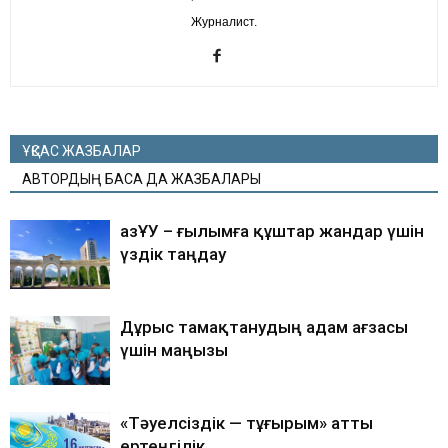
Журналист.
ҰҚСАС ЖАЗБАЛАР
АВТОРДЫҢ БАСҚА ДА ЖАЗБАЛАРЫ
ҚазҰУ – ғылымға құштар жандар үшін
үздік таңдау
Дұрыс тамақтанудың адам ағзасы
үшін маңызы
«Тәуелсіздік — тұғырым» атты
ертеңгілік