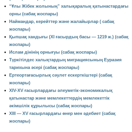
“Ұлы Жібек жолының” халықаралық қатынастардағы
орны (сабақ жоспары)
Наймандар, керейттер және жалайырлар ( сабақ
жоспары)
Қыпшақ хандығы (ХI ғасырдың басы — 1219 ж.) (сабақ
жоспары)
Ислам дінінің орнығуы (сабақ жоспары)
Түркітілдес халықтардың миграциясының Еуразия
тарихына әсері (сабақ жоспары)
Ертеортағасырлық сәулет ескерткіштері (сабақ
жоспары)
XIV-XV ғасырлардағы әлеуметік-экономикалық
қатынастар және мемлекеттердің мемлекеттік
әкімшілік құрылысы (сабақ жоспары)
XIII — XV ғасырлардағы өнер мен әдебиет (сабақ
жоспары)