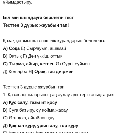
ұйымдастыру.
Білімін шыңдауға берілетін тест
Тесттен 3 дұрыс жауабын тап!
Қазақ қоғамында егіншілік құралдарын белгілеңіз:
А) Соқа
Е) Сырғауыл, ашамай
В) Оқтық F) Дән үккіш, оттық
С) Тырма, айыр, кетпен
G) Сүргі, сүймен
Д) Қол арба
H) Орақ, тас диірмен
Тесттен 3 дұрыс жауабын тап!
1. Қазақ аңшыларының аң аулау әдістерін анықтаңыз:
А) Құс салу, тазы ит қосу
В) Суға батыру, су қойма жасау
С) Өрт қою, айғайлап қуу
Д) Қақпан құру, ұрып алу, тор құру