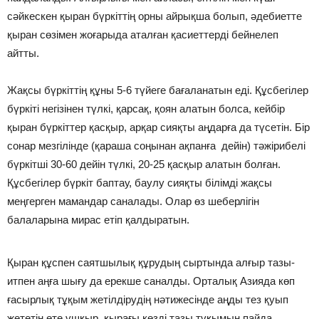
сәйкескен қыран бүркiттiң орны айрықша болып, әдебиетте
қыран сөзiмен жоғарыда аталған қасиеттердi бейнелеп
айтты.
Жақсы бүркiттiң құны 5-6 түйеге бағаланатын едi. Құсбегiлер
бүркiтi негiзiнен түлкi, қарсақ, қоян алатын болса, кейбiр
қыран бүркiттер қасқыр, арқар сияқты аңдарға да түсетiн. Бiр
сонар мезгiлiнде (қараша соңынан ақпанға дейiн) тәжiрибелi
бүркiтшi 30-60 дейiн түлкi, 20-25 қасқыр алатын болған.
Құсбегiлер бүркiт баптау, баулу сияқты бiлiмдi жақсы
меңгерген мамандар саналады. Олар өз шеберлiгiн
балаларына мирас етiп қалдыратын.
Қыран құспен саятшылық құрудың сыртында алғыр тазы-
итпен аңға шығу да ерекше саналды. Орталық Азияда көп
ғасырлық тұқым жетiлдiрудiң нәтижесiнде аңды тез қуып
жететiн өте ұшқыр, қырағы көздi тазы тұқымын пайда