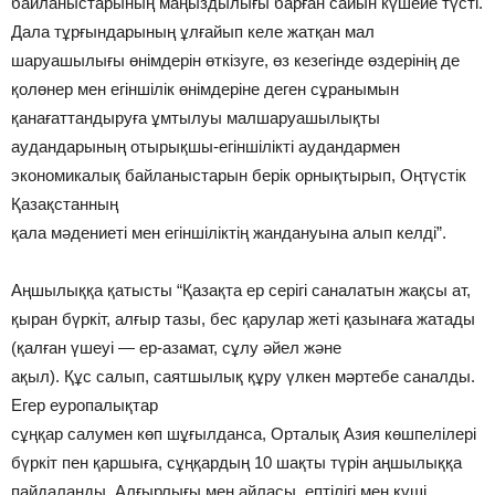
байланыстарының маңыздылығы барған сайын күшейе түстi.
Дала тұрғындарының ұлғайып келе жатқан мал
шаруашылығы өнiмдерiн өткiзуге, өз кезегiнде өздерiнiң де
қолөнер мен егiншiлiк өнiмдерiне деген сұранымын
қанағаттандыруға ұмтылуы малшаруашылықты
аудандарының отырықшы-егiншiлiктi аудандармен
экономикалық байланыстарын берiк орнықтырып, Оңтүстiк
Қазақстанның
қала мәдениетi мен егiншiлiктiң жандануына алып келдi”.
Аңшылыққа қатысты “Қазақта ер серiгi саналатын жақсы ат,
қыран бүркiт, алғыр тазы, бес қарулар жетi қазынаға жатады
(қалған үшеуi — ер-азамат, сұлу әйел және
ақыл). Құс салып, саятшылық құру үлкен мәртебе саналды.
Егер еуропалықтар
сұңқар салумен көп шұғылданса, Орталық Азия көшпелiлерi
бүркiт пен қаршыға, сұңқардың 10 шақты түрiн аңшылыққа
пайдаланды. Алғырлығы мен айласы, ептiлiгi мен күшi