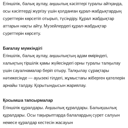
Егіншілік, балық аулау, аңшылық кәсіптері туралы айтқанда,
осы кәсіптерді жүргізу үшін қолданған құрал-жабдықтардың
суреттерін көрсетіп отырып, түсіндіру. Құрал жабдықтар
аттарын нақты айту. Музейлердегі құрал-жабдықтар
суреттерін көрсету.
Бағалау мүмкіндігі
Егіншілік, балық аулау, аңшылықтың адам өміріндегі,
халықтың тіршілік қамы жүйесіндегі орны туралы талқылау
үшін сауалнамалар беріп отыру. Талқылау сұрақтары
нәтижесінде — ауызекі тілдегі, жұмыстағы жіберген қателерін
арнайы талдау. Қорытындысын жариялау.
Қосымша тапсырмалар
Егіншілік құралдары. Аңшылық құралдары. Балықшылық
құралдары. Осы тақырыптарда балалардың сурет салуын
немесе құралдар кестесін жасауын