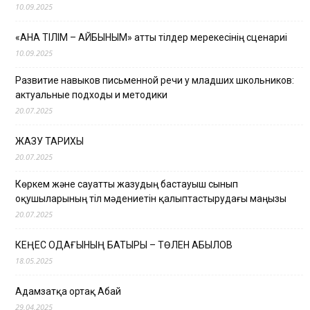
10.09.2025
«АНА ТІЛІМ – АЙБЫНЫМ» атты тілдер мерекесінің сценариі
10.09.2025
Развитие навыков письменной речи у младших школьников:
актуальные подходы и методики
20.07.2025
ЖАЗУ ТАРИХЫ
20.07.2025
Көркем және сауатты жазудың бастауыш сынып
оқушыларының тіл мәдениетін қалыптастырудағы маңызы
20.07.2025
КЕҢЕС ОДАҒЫНЫҢ БАТЫРЫ – ТӨЛЕН ҚАБЫЛОВ
18.05.2025
Адамзатқа ортақ Абай
29.04.2025