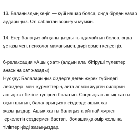
13. Балаңыздың көңіл — күйі нашар болса, онда бірден назар
аударыңыз. Ол сабақтан зорығуы мүмкін.
14. Егер балаңыз айтқаныңызды тыңдамайтын болса, онда
ұстазымен, психолог маманымен, дәрігермен кеңесіңіз.
6-релаксация «Ашық хат» (алдын ала бітіруші түлектер
анасына хат жазады)
Нұсқау: Балаларыңыз сіздерге деген жүрек түбіндегі
лебіздері мен құрметтерін, айта алмай жүрген ойларын
ашық хат бетіне түсірген болатын. Сондықтан ашық хатты
оқып шығып, балаларыңызға сіздерде ашық хат
жазыңыздар. Ашық хатты балаңызға айтпай жүрген
еркелетін сөздермен бастап, болашаққа өмір жолына
тіліктеріңізді жазыңыздар.