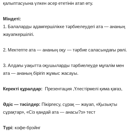
қалыптасуына үлкен әсер ететінін атап өту.
Міндеті:
1. Балаларды адамгершілікке тәрбиелеудегі ата — ананың
жауапкершілігі.
2. Мектепте ата — ананың оқу — тәрбие саласындағы рөлі.
3. Алдағы уақытта оқушыларды тәрбиелеуде мұғалім мен
ата — ананың бірігіп жұмыс жасауы.
Керекті құралдар:
Презентация ,Үлестірмелі қима қағаз,
Әдіс — тәсілдер:
Пікірлесу, сұрақ — жауап, «Қызықты
сұрақтар», «Сіз қандай ата — анасы?з» тест
Түрі:
кофе-брэйнг