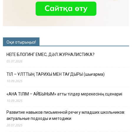
Оқи отырыңыз!
НЕГЕ БЛОГИНГ ЕМЕС, ДӘЛ ЖУРНАЛИСТИКА?
05.07.2026
ТІЛ – ҰЛТТЫҢ ТАРИХЫ МЕН ТАҒДЫРЫ (шығарма)
10.09.2025
«АНА ТІЛІМ – АЙБЫНЫМ» атты тілдер мерекесінің сценариі
10.09.2025
Развитие навыков письменной речи у младших школьников:
актуальные подходы и методики
20.07.2025