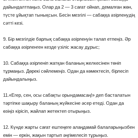
дайындалтпаңыз. Олар да 2 — 3 сағат ойнап, демалған жөн,
түсте ұйықтап тынықсын. Бесін мезгілі — сабаққа әзірленудің
сәтті кезі.
9. Бір мезгілдіе барлық сабаққа әзірленуін талап етпеңіз. Әр
сабаққа әзірленген кезде үзіліс жасау дұрыс;
10. Сабаққа әзірленіп жатқан баланың желкесінен төніп
тұрмаңыз. Дөрекі сөйлемеңіз. Одан да көмектесіп, бірлесіп
дайындалыңыз.
11.«Егер, сен, осы сабақты орындамасаң!» деп басталатын
тәртіпке шақыру баланың жүйкесіне әсер етеді. Одан да
өзіңіз кірісіп, жайлап жетектеп отырыңыз.
12. Күнде жарты сағат ештеңеге алаңдамай балаларыңызбен
емін — еркін, жақын тартып әңгімелесіп тұрыңыз.