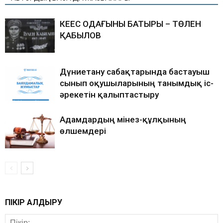
КЕҢЕС ОДАҒЫНЫҢ БАТЫРЫ – ТӨЛЕН
ҚАБЫЛОВ
Дүниетану сабақтарында бастауыш
сынып оқушыларының танымдық іс-
әрекетін қалыптастыру
Адамдардың мінез-құлқының
өлшемдері
ПІКІР ҚАЛДЫРУ