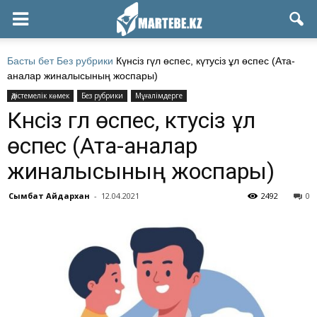
Басты бет
Без рубрики
Күнсіз гүл өспес, күтусіз ұл өспес (Ата-
аналар жиналысының жоспары)
Әдістемелік көмек
Без рубрики
Мұғалімдерге
Күнсіз гүл өспес, күтусіз ұл
өспес (Ата-аналар
жиналысының жоспары)
Сымбат Айдархан
-
12.04.2021
2492
0