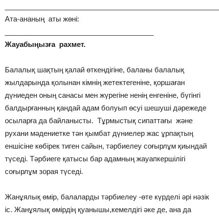
______________________________________________________
Ата-ананың аты жөні:
______________________________________
Жауабыңызға рахмет.
Балалық шақтың қалай өткендігіне, баланы балалық
жылдарында қолынан кімнің жетектегеніне, қоршаған
дүниеден оның санасы мен жүрегіне ненің енгеніне, бүгінгі
балдырғанның қандай адам болуып өсуі шешуші дәрежеде
осыларға да байланысты. Тұрмыстық сипаттағы және
рухани мәдениетке тән қымбат дүниелер жас ұрпақтың
еншісіне көбірек тиген сайын, тәрбиелеу соғырлұм қиындай
түседі. Тәрбиеге қатысы бар адамның жауапкершілігі
соғырлұм зорая түседі.
Жанұялық өмір, балаларды тәрбиелеу -өте күрделі әрі нәзік
іс. Жанұялық өмірдің қуанышы,кемелдігі әке де, ана да