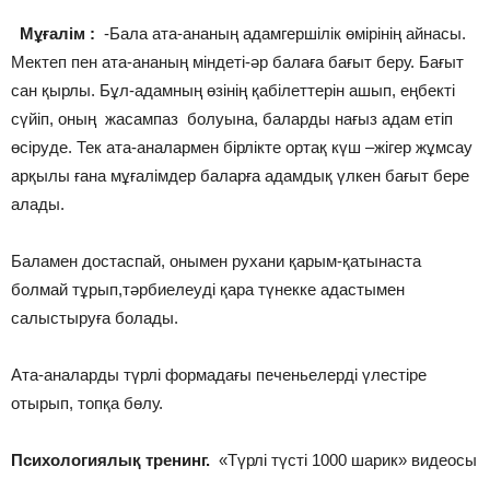
Мұғалім :
-Бала ата-ананың адамгершілік өмірінің айнасы.
Мектеп пен ата-ананың міндеті-әр балаға бағыт беру. Бағыт
сан қырлы. Бұл-адамның өзінің қабілеттерін ашып, еңбекті
сүйіп, оның жасампаз болуына, баларды нағыз адам етіп
өсіруде. Тек ата-аналармен бірлікте ортақ күш –жігер жұмсау
арқылы ғана мұғалімдер баларға адамдық үлкен бағыт бере
алады.
Баламен достаспай, онымен рухани қарым-қатынаста
болмай тұрып,тәрбиелеуді қара түнекке адастымен
салыстыруға болады.
Ата-аналарды түрлі формадағы печеньелерді үлестіре
отырып, топқа бөлу.
Психологиялық тренинг.
«Түрлі түсті 1000 шарик» видеосы