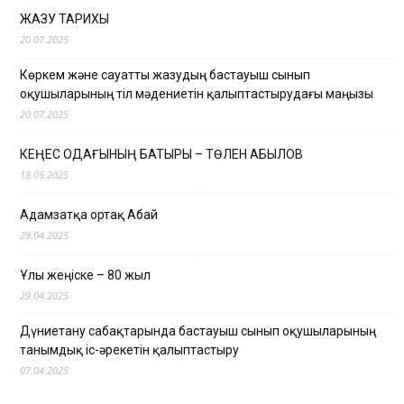
ЖАЗУ ТАРИХЫ
20.07.2025
Көркем және сауатты жазудың бастауыш сынып
оқушыларының тіл мәдениетін қалыптастырудағы маңызы
20.07.2025
КЕҢЕС ОДАҒЫНЫҢ БАТЫРЫ – ТӨЛЕН ҚАБЫЛОВ
18.05.2025
Адамзатқа ортақ Абай
29.04.2025
Ұлы жеңіске – 80 жыл
29.04.2025
Дүниетану сабақтарында бастауыш сынып оқушыларының
танымдық іс-әрекетін қалыптастыру
07.04.2025