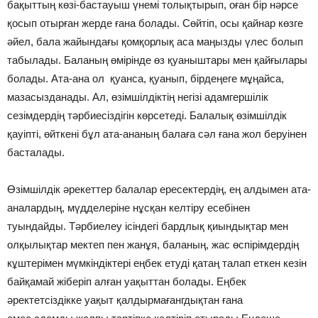
бақыттың көзі-бастауыш үнемі толықтырып, оған бір нәрсе
қосып отырған жерде ғана болады. Сөйтіп, осы қайнар көзге
әйел, бала жайындағы қомқорлық аса маңызды үлес болып
табылады. Баланың өмірінде өз қуаныштары мен қайғылары
болады. Ата-ана ол қуанса, қуанып, бірдеңеге мұңайса,
мазасызданады. Ал, өзімшілдіктің негізі адамгершілік
сезімдердің тәрбиесіздігін көрсетеді. Балалық өзімшілдік
қауіпті, өйткені бұл ата-ананың балаға сәл ғана жол беруінен
басталады.
Өзімшілдік әрекеттер балалар ересектердің, ең алдымен ата-
аналардың, мүдделеріне нұсқан келтіру есебінен
туындайды. Тәрбиелеу ісіндегі бардлық қиындықтар мен
олқылықтар мектеп пен жанұя, баланың, жас өспірімдердің
кұштерімен мүмкіндіктері еңбек етуді қатаң талап еткен кезін
байқамай жіберіп алған уақыттан болады. Еңбек
әректетсіздікке уақыт қалдырмағангдықтан ғана