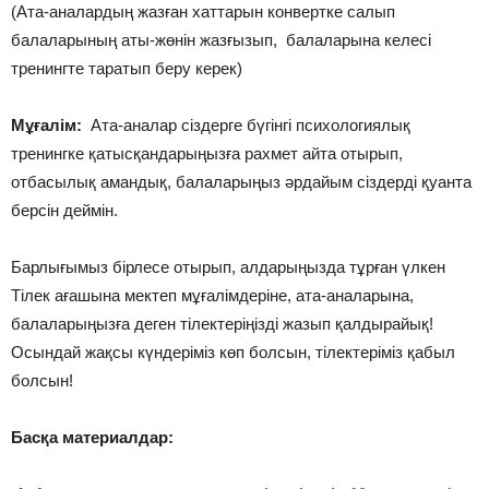
(Ата-аналардың жазған хаттарын конвертке салып
балаларының аты-жөнін жазғызып, балаларына келесі
тренингте таратып беру керек)
Мұғалім:
Ата-аналар сіздерге бүгінгі психологиялық
тренингке қатысқандарыңызға рахмет айта отырып,
отбасылық амандық, балаларыңыз әрдайым сіздерді қуанта
берсін деймін.
Барлығымыз бірлесе отырып, алдарыңызда тұрған үлкен
Тілек ағашына мектеп мұғалімдеріне, ата-аналарына,
балаларыңызға деген тілектеріңізді жазып қалдырайық!
Осындай жақсы күндеріміз көп болсын, тілектеріміз қабыл
болсын!
Басқа материалдар: