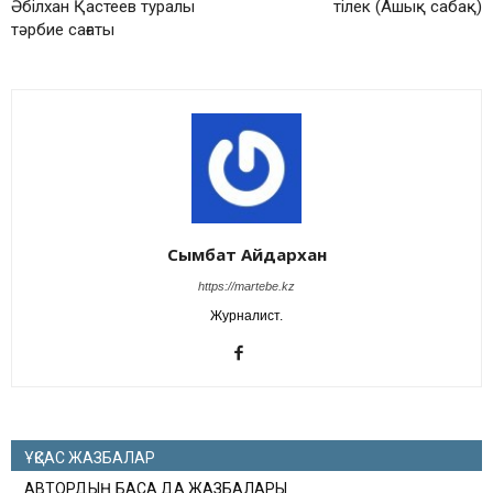
Әбілхан Қастеев туралы
тілек (Ашық сабақ)
тәрбие сағаты
Сымбат Айдархан
https://martebe.kz
Журналист.
ҰҚСАС ЖАЗБАЛАР
АВТОРДЫҢ БАСҚА ДА ЖАЗБАЛАРЫ