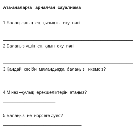
Ата-аналарға арналған сауалнама
1.Балаңыздың ең қызықты оқу пәні
_________________________
______________________________________________________
2.Балаңыз үшін ең қиын оқу пәні
___________________________
______________________________________________________
3.Қандай кәсіби мамандыққа балаңыз икемсіз?
_______________
______________________________________________________
4.Мінез –құлық ерекшеліктерін атаңыз?
______________________
______________________________________________________
5.Балаңыз не нәрсеге әуес?
_________________________________
______________________________________________________