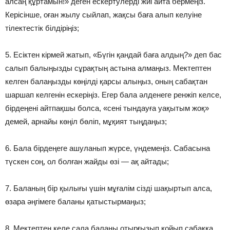
алсаң құртамын!» деген ескертулерді жиі айта бермеңіз.
Керісінше, оған жылу сыйлап, жақсы баға алып келуіне
тілектестік білдіріңіз;
5. Есіктен кірмей жатып, «Бүгін қандай баға алдың?» деп бас
салып балыңызды сұрақтың астына алмаңыз. Мектептен
келген балаңызды көңілді қарсы алыңыз, оның сабақтан
шаршап келгенін ескеріңіз. Егер бала әлденеге ренжіп келсе,
бірдеңені айтпақшы болса, «сені тындауға уақытым жоқ»
демей, арнайы көңіл бөліп, мұқият тыңдаңыз;
6. Бала бірдеңеге ашуланып жүрсе, үндемеңіз. Сабасына
түскен соң, ол болған жайды өзі — ақ айтады;
7. Баланың бір қылығы үшін мұғалім сізді шақыртып алса,
өзара әңгімеге баланы қатыстырмаңыз;
8. Мектептен келе сала баланы отырғызып қойып сабаққа