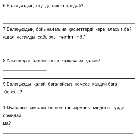
6.Балаңыздың оқу дәрежесі қандай?
_________________________
______________________________________________________
7.Балаңыздың бойынан мына қасиеттерді көре аласыз ба?
/адал, ұстамды, сабырлы тәртіпті т.б./
_______________________
______________________________________________________
8.Үлкендерге балаңыздың көзқарасы қалай?
__________________
______________________________________________________
9.Балаңызды қалай бағалайсыз немесе қандай баға
бересіз? ____
______________________________________________________
10.Балаңыз мұғалім берген тапсырманы міндетті түрде
орындай
ма?
______________________________________________________