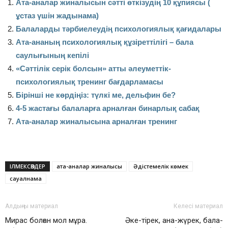
Ата-аналар жиналысын сәтті өткізудің 10 құпиясы (
ұстаз үшін жадынама)
Балаларды тәрбиелеудің психологиялық қағидалары
Ата-ананың психологиялық құзіреттілігі – бала
саулығының кепілі
«Сәттілік серік болсын» атты әлеуметтік-
психологиялық тренинг бағдарламасы
Бірінші не көрдіңіз: түлкі ме, дельфин бе?
4-5 жастағы балаларға арналған бинарлық сабақ
Ата-аналар жиналысына арналған тренинг
ІЛМЕКСӨЗДЕР
ата-аналар жиналысы
Әдістемелік көмек
сауалнама
Алдыңғы материал
Келесі материал
Мирас болған мол мұра.
Әке-тірек, ана-жүрек, бала-