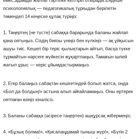
емес,адамды жалпы тәртіпке келтіріп отырады.Ендеше
психологиялық — педагогикалық тұрғыдан берілетін
төмендегі 14 кеңеске құлақ түріңіз:
1. Таңертең (не түсте) сабаққа барарында баланы жайлап
қана оятыңыз. Сіздің биязы үніңіз бен күлкіңіз — ақ ұйқысын
ашуы тиіс. Кешегі бір теріс қылықтарын айтып, басқа түкке
тұрмайтын нәрсеге жүйкесін жұқартпаңыз. Тамағын ішпей
жатып ұрыс — керіс ұйымдастырмаңыз.
2. Егер балаңыз сабақтан кешігетіндей болып жатса, онда
«Бол да болдың!» астына алып айғайламаңыз. Оны ертерек
оятпаған өзіңіз кінәлісіз.
3. Баланы сабаққа (әсіресе таңертен) ашқұрсақ жібермеңіз;
4. «Бұзық болма!», «Қисалаңдамай тыныш жүр!», «Бүгін 2