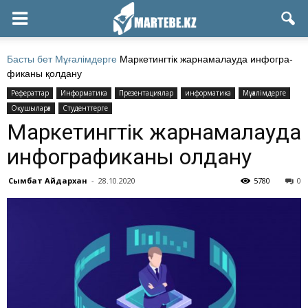
Басты бет
Мұғалімдерге
Мар­ке­ти­нг­тік жар­на­ма­лау­да ин­фог­ра­
фи­ка­ны қол­да­ну
Рефераттар
Информатика
Презентациялар
информатика
Мұғалімдерге
Оқушыларға
Студенттерге
Мар­ке­ти­нг­тік жар­на­ма­лау­да
ин­фог­ра­фи­ка­ны қол­да­ну
Сымбат Айдархан
-
28.10.2020
5780
0