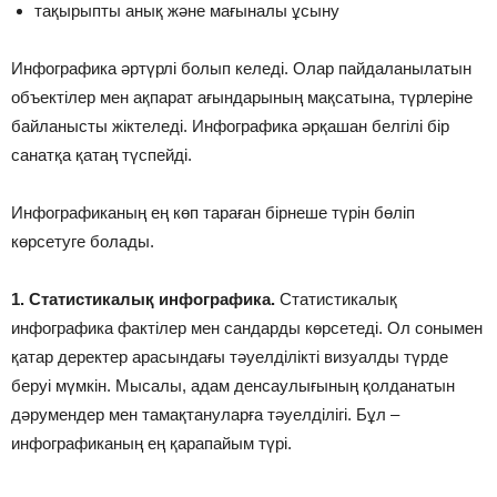
тақырыпты анық және мағыналы ұсыну
Инфографика әртүрлі болып келеді. Олар пайдаланылатын
объектілер мен ақпарат ағындарының мақсатына, түрлеріне
байланысты жіктеледі. Инфографика әрқашан белгілі бір
санатқа қатаң түспейді.
Инфографиканың ең көп тараған бірнеше түрін бөліп
көрсетуге болады.
1. Ста­тис­ти­ка­лық ин­фог­ра­фи­ка.
Статистикалық
инфографика фактілер мен сандарды көрсетеді. Ол сонымен
қатар деректер арасындағы тәуелділікті визуалды түрде
беруі мүмкін. Мысалы, адам денсаулығының қолданатын
дәрумендер мен тамақтануларға тәуелділігі. Бұл –
инфографиканың ең қарапайым түрі.