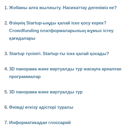
Жобаны алға жылжыту. Насихаттау дегеніміз не?
Өзіңнің Startup-ыңды қалай іске қосу керек?
Crowdfunding платформаларының жұмыс істеу
қағидалары
Startup түсінігі. Startup-ты іске қалай қосады?
3D панорама және виртуалды тур жасауға арналған
программалар
3D панорама және виртуалды тур
Өнім­ді өт­кі­зу әдіс­те­рі туралы
Информатикадан глоссарий