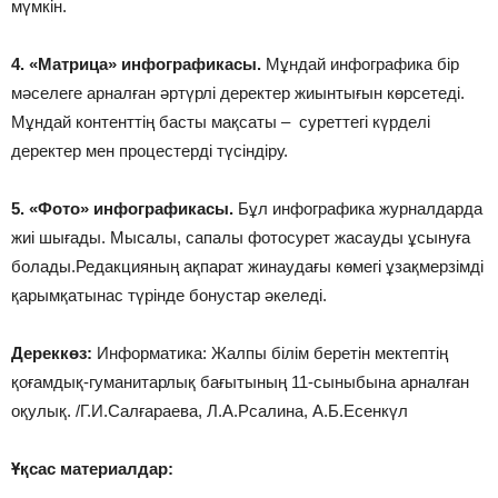
мүмкін.
4. «Мат­ри­ца» ин­фог­ра­фи­касы.
Мұндай инфографика бір
мәселеге арналған әртүрлі деректер жиынтығын көрсетеді.
Мұндай контенттің басты мақсаты – суреттегі күрделі
деректер мен процестерді түсіндіру.
5. «Фото» ин­фог­ра­фи­касы.
Бұл инфографика журналдарда
жиі шығады. Мысалы, сапалы фотосурет жасауды ұсынуға
болады.Редакцияның ақпарат жинаудағы көмегі ұзақмерзімді
қарымқатынас түрінде бонустар әкеледі.
Дереккөз:
Информатика: Жалпы білім беретін мектептің
қоғамдық-гуманитарлық бағытының 11-сыныбына арналған
оқулық. /Г.И.Салғараева, Л.А.Рсалина, А.Б.Есенкүл
Ұқсас материалдар: