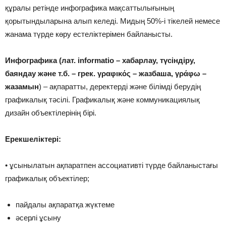
құралы ретінде инфографика мақсаттылығының
қорытындыларына алып келеді. Мидың 50%-і тікелей немесе
жанама түрде көру естеліктерімен байланысты.
Инфографика (лат. informatio – хабарлау, түсіндіру,
баяндау және т.б. – грек. γραφικός – жазбаша, γράφω –
жазамын
) – ақпаратты, деректерді және білімді берудің
графикалық тәсілі. Графикалық және коммуникациялық
дизайн объектілерінің бірі.
Ерекшеліктері:
• ұсынылатын ақпаратпен ассоциативті түрде байланыстағы
графикалық объектілер;
пайдалы ақпаратқа жүктеме
әсерлі ұсыну