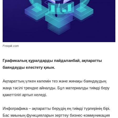
Freepik.com
Графикалық құралдарды пайдаланбай, ақпаратты
баяндауды елестету қиын.
Ақпараттың үлкен көлемін тез және жинақы баяндаудың
жаңа тәсілі трендке айналды. Бұл материалды тиімді беру
қажеттілігі артып келеді.
Инфографика – ақпаратты берудің ең тиімді түрлерінің бірі.
Бас миының функцияларын зерттеу бизнес-коммуникация