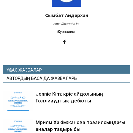
Сымбат Айдархан
https://martebe.kz
Журналист.
ҰҚСАС ЖАЗБАЛАР
АВТОРДЫҢ БАСҚА ДА ЖАЗБАЛАРЫ
Jennie Kim: кәріс айдолының
Голливудтық дебюты
Мәриям Хакімжанова поэзиясындағы
аналар тақырыбы