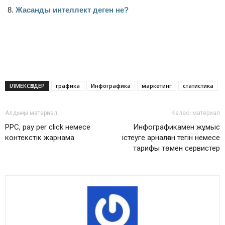
Жасанды интеллект деген не?
ІЛМЕКСӨЗДЕР
графика
Инфографика
маркетинг
статистика
Алдыңғы материал
Келесі материал
PPC, pay per click немесе
Инфографикамен жұмыс
контекстік жарнама
істеуге арналған тегін немесе
тарифы төмен сервистер