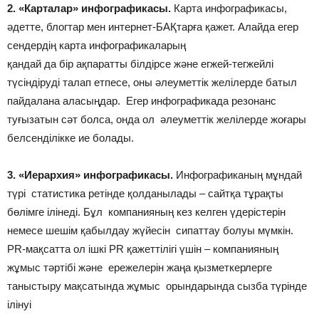
2. «Кар­та­лар» ин­фог­ра­фи­касы.
Карта инфографикасы,
әдетте, блогтар мен интернет-БАҚтарға қажет. Алайда егер
сендердің карта инфографикаларың
қандай да бір ақпаратты білдірсе және егжей-тегжейлі
түсіндіруді талап етпесе, оны әлеуметтік желілерде батыл
пайдалана аласыңдар. Егер инфографикада резонанс
туғызатын сәт болса, онда ол әлеуметтік желілерде жоғары
белсенділікке ие болады.
3. «Ие­рар­хия» ин­фог­ра­фи­касы.
Инфографиканың мұндай
түрі статистика ретінде қолданылады – сайтқа тұрақты
бөлімге ілінеді. Бұл компанияның кез келген үдерістерін
немесе шешім қабылдау жүйесін сипаттау болуы мүмкін.
PR-мақсатта ол ішкі PR қажеттілігі үшін – компанияның
жұмыс тәртібі және ережелерін жаңа қызметкерлерге
таныстыру мақсатында жұмыс орындарында сызба түрінде
ілінуі