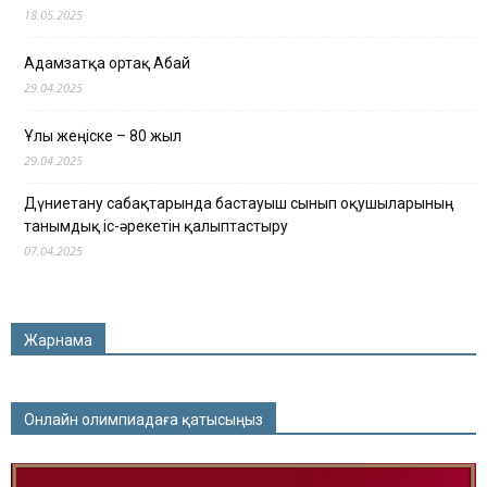
18.05.2025
Адамзатқа ортақ Абай
29.04.2025
Ұлы жеңіске – 80 жыл
29.04.2025
Дүниетану сабақтарында бастауыш сынып оқушыларының
танымдық іс-әрекетін қалыптастыру
07.04.2025
Жарнама
Онлайн олимпиадаға қатысыңыз