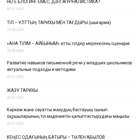
НЕГЕ БЛОГИНГ ЕМЕС, ДӘЛ ЖУРНАЛИСТИКА?
05.07.2026
ТІЛ – ҰЛТТЫҢ ТАРИХЫ МЕН ТАҒДЫРЫ (шығарма)
10.09.2025
«АНА ТІЛІМ – АЙБЫНЫМ» атты тілдер мерекесінің сценариі
10.09.2025
Развитие навыков письменной речи у младших школьников:
актуальные подходы и методики
20.07.2025
ЖАЗУ ТАРИХЫ
20.07.2025
Көркем және сауатты жазудың бастауыш сынып
оқушыларының тіл мәдениетін қалыптастырудағы маңызы
20.07.2025
КЕҢЕС ОДАҒЫНЫҢ БАТЫРЫ – ТӨЛЕН ҚАБЫЛОВ