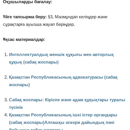
Оқушыларды бағалау:
Үйге тапсырма беру:
§3, Мазмұндап келіңдер және
сұрақтарға ауызша жауап беріңдер.
Ұқсас материалдар:
Интеллектуалдық меншік құқығы мен авторлық
құқық (сабақ жоспары)
Қазақстан Республикасының адвокатурасы (сабақ
жоспары)
Сабақ жоспары: Кіріспе және адам құқықтары туралы
түсінік
Қазақстан Республикасының ішкі істер органдары
(сабақ жоспары)
Алғашқы әскери дайындық пәні
бойынша сабақ жоспары