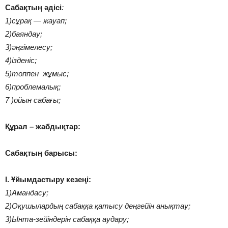
Сабақтың әдісі
:
1)сұрақ — жауап;
2)баяндау;
3)әңгімелесу;
4)ізденіс;
5)топпен жұмыс;
6)проблемалық;
7 )ойын сабағы;
Құрал – жабдықтар:
Сабақтың барысы:
І. Ұйымдастыру кезеңі:
1)Амандасу;
2)Оқушылардың сабаққа қатысу деңгейін анықтау;
3)Ынта-зейіндерін сабаққа аудару;