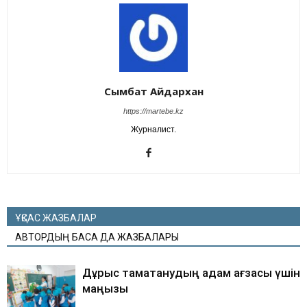
Сымбат Айдархан
https://martebe.kz
Журналист.
ҰҚСАС ЖАЗБАЛАР
АВТОРДЫҢ БАСҚА ДА ЖАЗБАЛАРЫ
Дұрыс тамақтанудың адам ағзасы үшін
маңызы