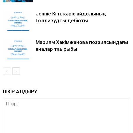
Jennie Kim: кәріс айдолының
Голливудтық дебюты
Мәриям Хакімжанова поэзиясындағы
аналар тақырыбы
ПІКІР ҚАЛДЫРУ