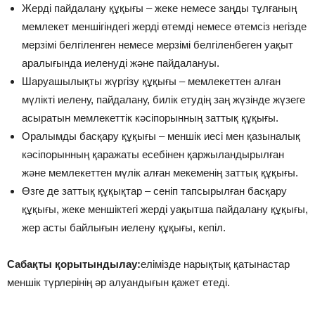
Жерді пайдалану құқығы – жеке немесе заңды тұлғаның
мемлекет меншігіндегі жерді өтемді немесе өтемсіз негізде
мерзімі белгіленген немесе мерзімі белгіленбеген уақыт
аралығында иеленуді және пайдалануы.
Шаруашылықты жүргізу құқығы – мемлекеттен алған
мүлікті иелену, пайдалану, билік етудің заң жүзінде жүзеге
асыратын мемлекеттік кәсіпорынның заттық құқығы.
Оралымды басқару құқығы – меншік иесі мен қазыналық
кәсіпорынның қаражаты есебінен қаржыландырылған
және мемлекеттен мүлік алған мекеменің заттық құқығы.
Өзге де заттық құқықтар – сеніп тапсырылған басқару
құқығы, жеке меншіктегі жерді уақытша пайдалану құқығы,
жер асты байлығын иелену құқығы, кепіл.
Сабақты қорытындылау:
елімізде нарықтық қатынастар
меншік түрлерінің әр алуандығын қажет етеді.