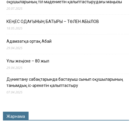
оқушыларының тіл мәдениетін қалыптастырудағы маңызы
20.07.2025
КЕҢЕС ОДАҒЫНЫҢ БАТЫРЫ – ТӨЛЕН ҚАБЫЛОВ
18.05.2025
Адамзатқа ортақ Абай
29.04.2025
Ұлы жеңіске – 80 жыл
29.04.2025
Дүниетану сабақтарында бастауыш сынып оқушыларының
танымдық іс-әрекетін қалыптастыру
07.04.2025
Жарнама