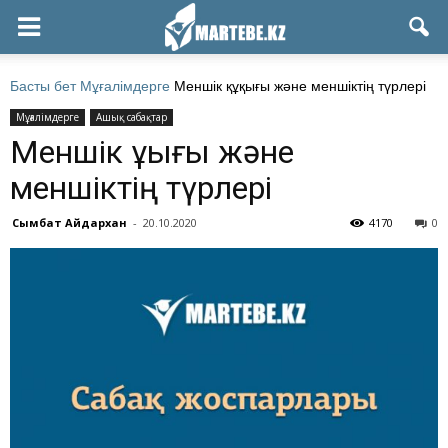
Басты бет
Мұғалімдерге
Меншік құқығы және меншіктің түрлері
Мұғалімдерге
Ашық сабақтар
Меншік құқығы және
меншіктің түрлері
Сымбат Айдархан
-
20.10.2020
4170
0