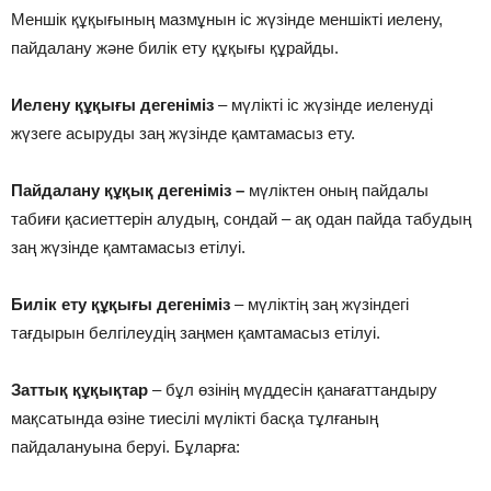
Меншік құқығының мазмұнын іс жүзінде меншікті иелену,
пайдалану және билік ету құқығы құрайды.
Иелену құқығы дегеніміз
– мүлікті іс жүзінде иеленуді
жүзеге асыруды заң жүзінде қамтамасыз ету.
Пайдалану құқық дегеніміз –
мүліктен оның пайдалы
табиғи қасиеттерін алудың, сондай – ақ одан пайда табудың
заң жүзінде қамтамасыз етілуі.
Билік ету құқығы дегеніміз
– мүліктің заң жүзіндегі
тағдырын белгілеудің заңмен қамтамасыз етілуі.
Заттық құқықтар
– бұл өзінің мүддесін қанағаттандыру
мақсатында өзіне тиесілі мүлікті басқа тұлғаның
пайдалануына беруі. Бұларға: