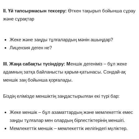
ІІ. Үй тапсырмасын тексеру:
Өткен тақырып бойынша сұрау
және сұрақтар
Жеке және заңды тұлғалардың мәнін ашыңдар?
Лицензия деген не?
ІІІ. Жаңа сабақты түсіндіру: М
еншік дегеніміз – бұл жеке
адамның затқа байланысты қарым-қатынасы. Сондай-ақ
меншік заң бойынша қорғалады.
Біздің елімізде меншіктің заңдастырылған екі түрі бар:
Жеке меншік – бұл азаматтардың және мемлекеттік емес
заңды тұлғалар мен олардың бірлестіктерінің меншігі.
Мемлекеттік меншік – мемлекеттік иелігіндегі мүліктер.