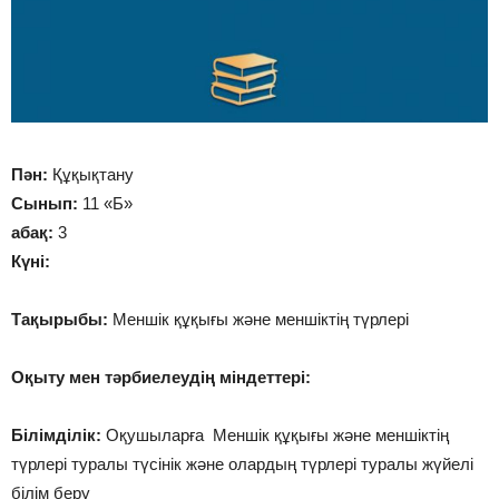
Пән:
Құқықтану
Сынып:
11 «Б»
абақ:
3
Күні:
Тақырыбы:
Меншік құқығы және меншіктің түрлері
Оқыту мен тәрбиелеудің міндеттері:
Білімділік:
Оқушыларға Меншік құқығы және меншіктің
түрлері туралы түсінік және олардың түрлері туралы жүйелі
білім беру