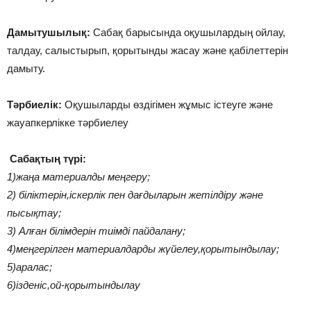
Дамытушылық:
Сабақ барысында оқушылардың ойлау,
талдау, салыстырып, қорытынды жасау және қабілеттерін
дамыту.
Тәрбиелік:
Оқушыларды өздігімен жұмыс істеуге және
жауапкерлікке тәрбиелеу
Сабақтың түрі:
1)жаңа материалды меңгеру;
2) біліктерін,іскерлік пен дағдыларын жетілдіру және
пысықтау;
3) Алған білімдерін тиімді пайдалану;
4)меңгерілген материалдарды жүйелеу,қорытындылау;
5)аралас;
6)ізденіс,ой-қорытындылау