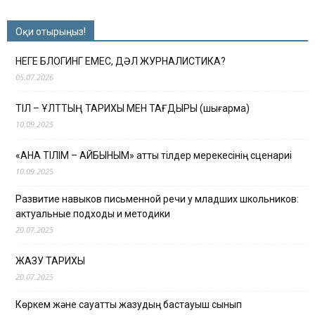
Оқи отырыңыз!
НЕГЕ БЛОГИНГ ЕМЕС, ДӘЛ ЖУРНАЛИСТИКА?
05.07.2026
ТІЛ – ҰЛТТЫҢ ТАРИХЫ МЕН ТАҒДЫРЫ (шығарма)
10.09.2025
«АНА ТІЛІМ – АЙБЫНЫМ» атты тілдер мерекесінің сценариі
10.09.2025
Развитие навыков письменной речи у младших школьников:
актуальные подходы и методики
20.07.2025
ЖАЗУ ТАРИХЫ
20.07.2025
Көркем және сауатты жазудың бастауыш сынып