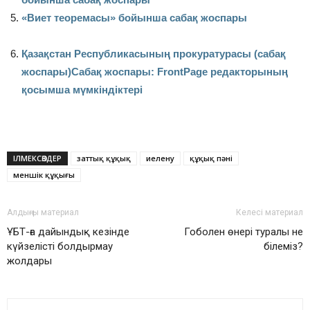
«Виет теоремасы» бойынша сабақ жоспары
Қазақстан Республикасының прокуратурасы (сабақ
жоспары)
Сабақ жоспары: FrontPage редакторының
қосымша мүмкіндіктері
ІЛМЕКСӨЗДЕР
заттық құқық
иелену
құқық пәні
меншік құқығы
Алдыңғы материал
Келесі материал
ҰБТ-ға дайындық кезінде
Гоболен өнері туралы не
күйзелісті болдырмау
білеміз?
жолдары