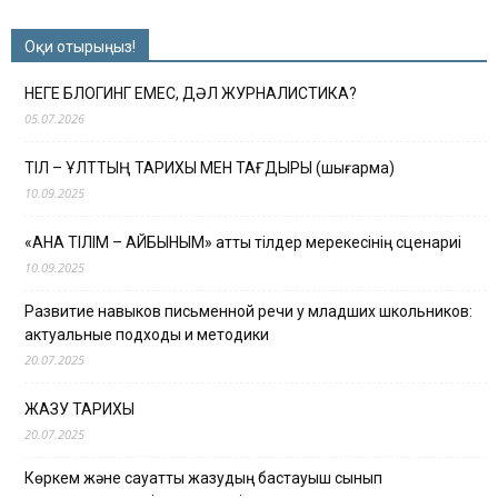
Оқи отырыңыз!
НЕГЕ БЛОГИНГ ЕМЕС, ДӘЛ ЖУРНАЛИСТИКА?
05.07.2026
ТІЛ – ҰЛТТЫҢ ТАРИХЫ МЕН ТАҒДЫРЫ (шығарма)
10.09.2025
«АНА ТІЛІМ – АЙБЫНЫМ» атты тілдер мерекесінің сценариі
10.09.2025
Развитие навыков письменной речи у младших школьников:
актуальные подходы и методики
20.07.2025
ЖАЗУ ТАРИХЫ
20.07.2025
Көркем және сауатты жазудың бастауыш сынып