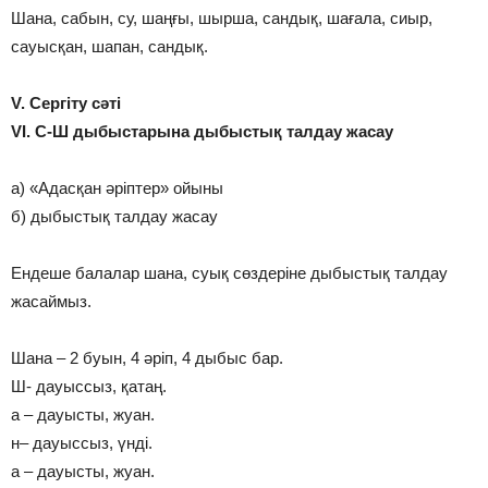
Шана, сабын, су, шаңғы, шырша, сандық, шағала, сиыр,
сауысқан, шапан, сандық.
V. Сергіту сәті
VІ. С-Ш дыбыстарына дыбыстық талдау жасау
а) «Адасқан әріптер» ойыны
б) дыбыстық талдау жасау
Ендеше балалар шана, суық сөздеріне дыбыстық талдау
жасаймыз.
Шана – 2 буын, 4 әріп, 4 дыбыс бар.
Ш- дауыссыз, қатаң.
а – дауысты, жуан.
н– дауыссыз, үнді.
а – дауысты, жуан.