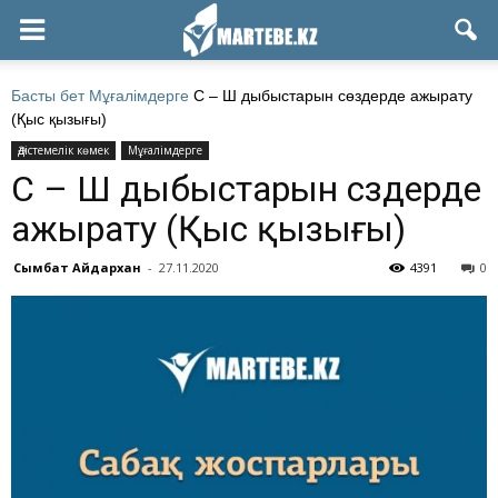
Басты бет
Мұғалімдерге
С – Ш дыбыстарын сөздерде ажырату
(Қыс қызығы)
Әдістемелік көмек
Мұғалімдерге
С – Ш дыбыстарын сөздерде
ажырату (Қыс қызығы)
Сымбат Айдархан
-
27.11.2020
4391
0