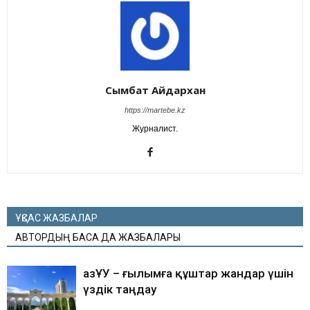
Сымбат Айдархан
https://martebe.kz
Журналист.
ҰҚСАС ЖАЗБАЛАР
АВТОРДЫҢ БАСҚА ДА ЖАЗБАЛАРЫ
ҚазҰУ – ғылымға құштар жандар үшін
үздік таңдау