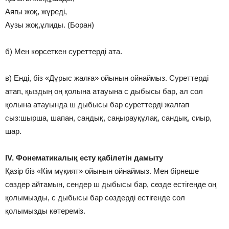
Аяғы жоқ, жүредi,
Аузы жоқ,ұлиды. (Боран)
б) Мен көрсеткен суреттерді ата.
в) Енді, біз «Дұрыс жалға» ойынын ойнаймыз. Суреттерді
атап, қыздың оң қолына атауына с дыбысы бар, ал сол
қолына атауында ш дыбысы бар суреттерді жалғап
сыз:шырша, шапан, сандық, саңырауқұлақ, сандық, сиыр,
шар.
ІV. Фонематикалық есту қабілетін дамыту
Қазір біз «Кім мұқият» ойынын ойнаймыз. Мен бірнеше
сөздер айтамын, сендер ш дыбысы бар, сөзде естігенде оң
қолымызды, с дыбысы бар сөздерді естігенде сол
қолымызды көтереміз.