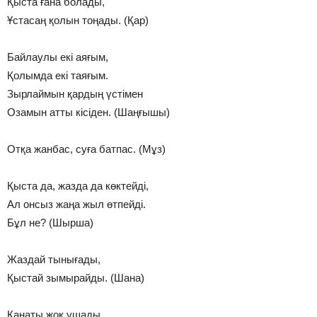
Қыста ғана болады,
Ұстасаң қолын тоңады. (Қар)
Байлаулы екi аяғым,
Қолымда екi таяғым.
Зырлаймын қардың үстiмен
Озамын атты кiсiден. (Шаңғышы)
Отқа жанбас, суға батпас. (Мұз)
Қыста да, жазда да көктейдi,
Ал онсыз жаңа жыл өтпейдi.
Бұл не? (Шырша)
Жаздай тынығады,
Қыстай зымырайды. (Шана)
Қанаты жоқ,ұшады,