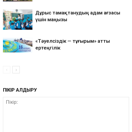
Дұрыс тамақтанудың адам ағзасы
үшін маңызы
«Тәуелсіздік — тұғырым» атты
ертеңгілік
ПІКІР ҚАЛДЫРУ