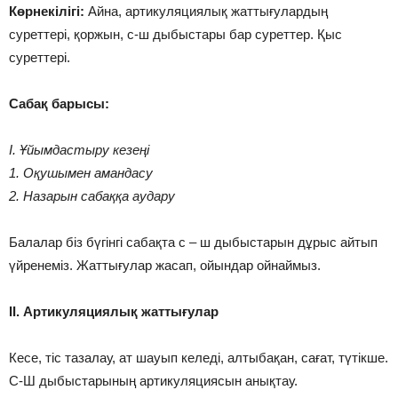
Көрнекілігі:
Айна, артикуляциялық жаттығулардың
суреттері, қоржын, с-ш дыбыстары бар суреттер. Қыс
суреттері.
Сабақ барысы:
І. Ұйымдастыру кезеңі
1. Оқушымен амандасу
2. Назарын сабаққа аудару
Балалар біз бүгінгі сабақта с – ш дыбыстарын дұрыс айтып
үйренеміз. Жаттығулар жасап, ойындар ойнаймыз.
ІІ. Артикуляциялық жаттығулар
Кесе, тіс тазалау, ат шауып келеді, алтыбақан, сағат, түтікше.
С-Ш дыбыстарының артикуляциясын анықтау.