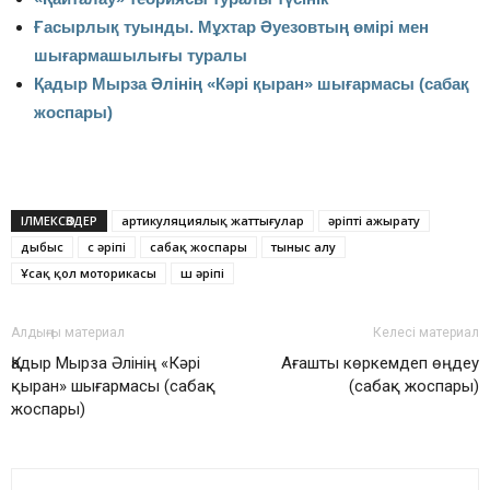
Ғасырлық туынды. Мұхтар Әуезовтың өмірі мен
шығармашылығы туралы
Қадыр Мырза Әлінің «Кәрі қыран» шығармасы (сабақ
жоспары)
ІЛМЕКСӨЗДЕР
артикуляциялық жаттығулар
әріпті ажырату
дыбыс
с әріпі
сабақ жоспары
тыныс алу
Ұсақ қол моторикасы
ш әріпі
Алдыңғы материал
Келесі материал
Қадыр Мырза Әлінің «Кәрі
Ағашты көркемдеп өңдеу
қыран» шығармасы (сабақ
(сабақ жоспары)
жоспары)