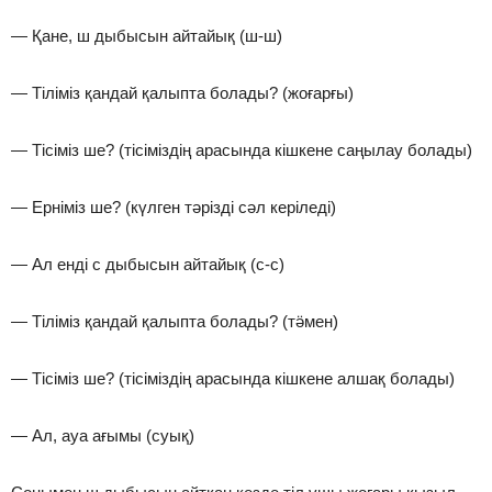
— Қане, ш дыбысын айтайық (ш-ш)
— Тіліміз қандай қалыпта болады? (жоғарғы)
— Тісіміз ше? (тісіміздің арасында кішкене саңылау болады)
— Ерніміз ше? (күлген тәрізді сәл керіледі)
— Ал енді с дыбысын айтайық (с-с)
— Тіліміз қандай қалыпта болады? (тӛмен)
— Тісіміз ше? (тісіміздің арасында кішкене алшақ болады)
— Ал, ауа ағымы (суық)