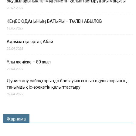
оқушыларының тіл мәдениетін қалыптастырудағы маңызы
20.07.2025
КЕҢЕС ОДАҒЫНЫҢ БАТЫРЫ – ТӨЛЕН ҚАБЫЛОВ
18.05.2025
Адамзатқа ортақ Абай
29.04.2025
Ұлы жеңіске – 80 жыл
29.04.2025
Дүниетану сабақтарында бастауыш сынып оқушыларының
танымдық іс-әрекетін қалыптастыру
07.04.2025
Жарнама