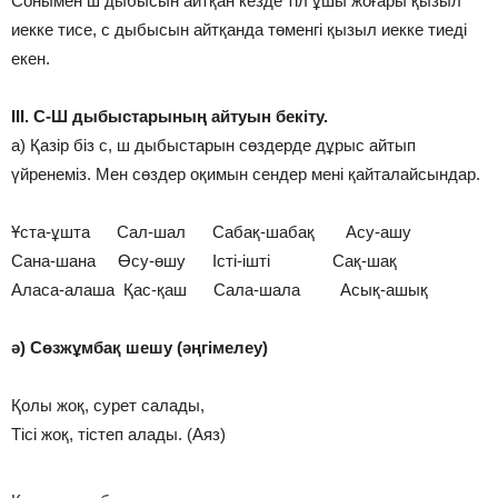
Сонымен ш дыбысын айтқан кезде тіл ұшы жоғары қызыл
иекке тисе, с дыбысын айтқанда төменгі қызыл иекке тиеді
екен.
ІІІ. С-Ш дыбыстарының айтуын бекіту.
а) Қазір біз с, ш дыбыстарын сөздерде дұрыс айтып
үйренеміз. Мен сөздер оқимын сендер мені қайталайсындар.
Ұста-ұшта Сал-шал Сабақ-шабақ Асу-ашу
Сана-шана Өсу-өшу Істі-ішті Сақ-шақ
Аласа-алаша Қас-қаш Сала-шала Асық-ашық
ә) Сөзжұмбақ шешу (әңгімелеу)
Қолы жоқ, сурет салады,
Тісі жоқ, тістеп алады. (Аяз)