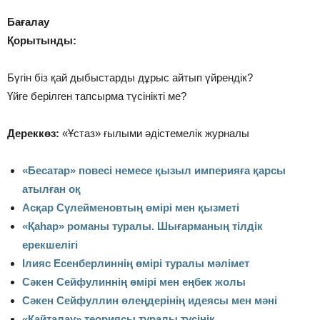
Бағалау
Қорытынды:
Бүгін біз қай дыбыстарды дұрыс айтып үйрендік?
Үйге берілген тапсырма түсінікті ме?
Дереккөз:
«Ұстаз» ғылыми әдістемелік журналы
«Бесатар» повесі немесе қызыл империяға қарсы
атылған оқ
Асқар Сүлейменовтың өмірі мен қызметі
«Қаһар» романы туралы. Шығарманың тілдік
ерекшелігі
Ілияс Есенберлиннің өмірі туралы мәлімет
Сәкен Сейфулиннің өмірі мен еңбек жолы
Сәкен Сейфуллин өлеңдерінің идеясы мен мәні
«Қайталау» теориясы туралы түсінік