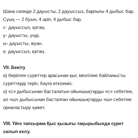
Шана сөзінде 2 дауысты, 2 дауыссыз, барлығы 4 дыбыс бар.
Суық — 2 буын, 4 әріп, 4 дыбыс бар.
с- дауыссыз, қатаң.
у- дауысты, үнді.
ы- дауысты, жуан.
қ- дауыссыз, қатаң.
VII. Бекіту
а) берілген суреттер арасынан қыс мезгіліне байланысты
суреттерді теріп, бауға өткіземіз.
ә) «с» дыбысынан басталатын ойыншықтарды «с» себетіне,
ал «ш» дыбысынан басталған ойыншықтарды «ш» себетіне
орналастыру қажет.
VІII. Үйге тапсырма Қыс қызығы тақырыбында сурет
салып келу.