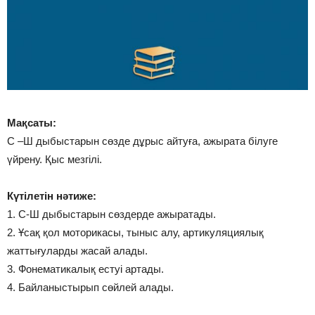
Мақсаты:
С –Ш дыбыстарын сөзде дұрыс айтуға, ажырата білуге
үйрену. Қыс мезгілі.
Күтілетін нәтиже:
1. С-Ш дыбыстарын сөздерде ажыратады.
2. Ұсақ қол моторикасы, тыныс алу, артикуляциялық
жаттығуларды жасай алады.
3. Фонематикалық естуі артады.
4. Байланыстырып сөйлей алады.