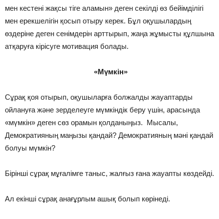
мен кестені жақсы тіге аламын» деген секілді өз бейімділігі
мен ерекшелігін қосып отыру керек. Бұл оқушылардың
өздеріне деген сенімдерін арттырып, жаңа жұмысты құлшына
атқаруға кірісуге мотивация болады.
«Мүмкін»
Сұрақ қоя отырып, оқушыларға болжалды жауаптарды
ойлануға және зерделеуге мүмкіндік беру үшін, арасында
«мүмкін» деген сөз орамын қолданыңыз. Мысалы,
Демократияның маңызы қандай? Демократияның мәні қандай
болуы мүмкін?
Бірінші сұрақ мұғалімге таныс, жалғыз ғана жауапты көздейді.
Ал екінші сұрақ анағұрлым ашық болып көрінеді.