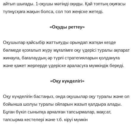
айтып шығады. 1-оқушы мәтінді оқиды. Қай топтың оқиғасы
түпнұсқаға жақын болса, сол топ жеңіске жетеді.
«Оқуды реттеу»
Оқушылар қайсыбір жаттығуды орындап жатқан кезде
бөлмеде қозғалып жүру мұғалімге оқу үдерісі туралы ақпарат
жинауға, бағалаудың әр түрлі стратегияларын қолдануға
және қажет жерлерде үдеріске араласуға мүмкіндік береді.
«Оқу күнделігі»
Оқу күнделігін бастаңыз, онда оқушылар оқу туралы және ол
бойынша шолуы туралы ойларын жазып қалдыра алады.
Бұған бүкіл сыныпқа арналған тапсырмалар, мақсат,
тапсырма кестелері және т.б. кіруі мүмкін