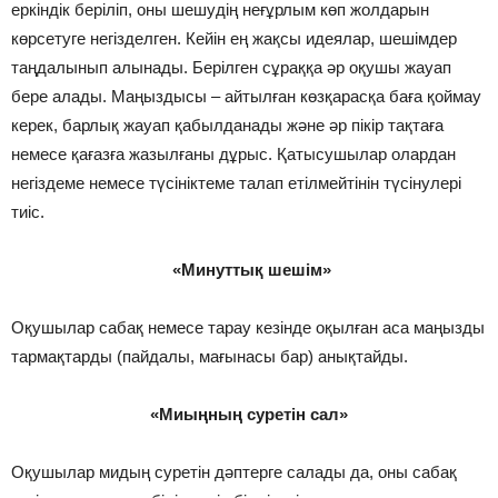
еркіндік беріліп, оны шешудің неғұрлым көп жолдарын
көрсетуге негізделген. Кейін ең жақсы идеялар, шешімдер
таңдалынып алынады. Берілген сұраққа әр оқушы жауап
бере алады. Маңыздысы – айтылған көзқарасқа баға қоймау
керек, барлық жауап қабылданады және әр пікір тақтаға
немесе қағазға жазылғаны дұрыс. Қатысушылар олардан
негіздеме немесе түсініктеме талап етілмейтінін түсінулері
тиіс.
«Минуттық шешім»
Оқушылар сабақ немесе тарау кезінде оқылған аса маңызды
тармақтарды (пайдалы, мағынасы бар) анықтайды.
«Миыңның суретін сал»
Оқушылар мидың суретін дəптерге салады да, оны сабақ