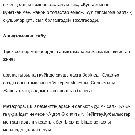
пікірдің соңғы сөзінен басталуы тиіс, «
Күн
артынан
күнөткенімен, жаңбыр толастар емес». Бұл тапсырма барлық
оқушылар қатысып болғанғадейін жалғасады.
Анықтамасын табу
Тірек сөздер мен олардың анықтамалары жазылып, қиылған
жинақ
араластырылған күйінде оқушыларға беріледі. Олар әр
сөздің анықтамасын табу керек.Мысалы: Салыстыру.
Жансыз затқа адамға тән сипаттар берілуі.
Метафора. Екі элементтің арасын салыстыру, мысалы «А Ә-
ға ұқсайды» немесе «А дәл Ә сияқты». Кейіптеу.Құбылыстар
мен заттардың ұқсастық белгілерінегізінде астарлы
мағынада қолданылуы.