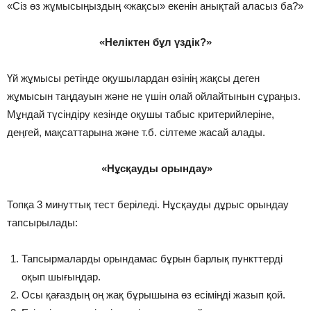
«Сіз өз жұмысыңыздың «жақсы» екенін анықтай аласыз ба?»
«Неліктен бұл үздік?»
Үй жұмысы ретінде оқушылардан өзінің жақсы деген
жұмысын таңдауын және не үшін олай ойлайтынын сұраңыз.
Мұндай түсіндіру кезінде оқушы табыс критерийлеріне,
деңгей, мақсаттарына және т.б. сілтеме жасай алады.
«Нұсқауды орындау»
Топқа 3 минуттық тест беріледі. Нұсқауды дұрыс орындау
тапсырылады:
Тапсырмаларды орындамас бұрын барлық пункттерді
оқып шығыңдар.
Осы қағаздың оң жақ бұрышына өз есіміңді жазып қой.