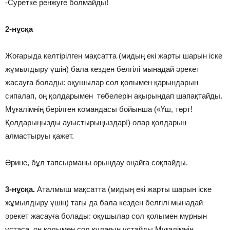
-Суретке ренжуге болмайды!
2-нұсқа
Жоғарыда келтірілген мақсатта (мидың екі жарты шарын іске
жұмылдыру үшін) бала кезден белгілі мынадай әрекет
жасауға болады: оқушылар сол қолымен қарындарын
сипалап, оң қолдарымен төбелерін ақырындап шапақтайды.
Мұғалімнің берілген командасы бойынша («Үш, төрт!
Қолдарыңызды ауыстырыңыздар!) олар қолдарын
алмастыруы қажет.
Әрине, бұл тапсырманы орындау оңайға соқпайды.
3-нұсқа.
Аталмыш мақсатта (мидың екі жарты шарын іске
жұмылдыру үшін) тағы да бала кезден белгілі мынадай
әрекет жасауға болады: оқушылар сол қолымен мұрнын
ұстаса, оң қолымен сол құлағын ұстайды.Мұғалімнің