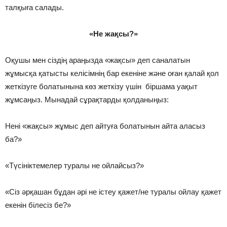
талқыға салады.
«Не жақсы?»
Оқушы мен сіздің араңызда «жақсы» деп саналатын
жұмысқа қатысты келісімнің бар екеніне және оған қалай қол
жеткізуге болатынына көз жеткізу үшін біршама уақыт
жұмсаңыз. Мынадай сұрақтарды қолданыңыз:
Нені «жақсы» жұмыс деп айтуға болатынын айта аласыз
ба?»
«Түсініктемелер туралы не ойлайсыз?»
«Сіз әрқашан бұдан әрі не істеу қажет/не туралы ойлау қажет
екенін білесіз бе?»