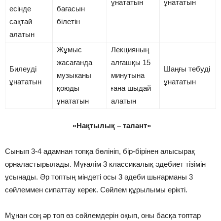
ұнататын
ұнататын
есінде
бағасын
сақтай
білетін
алатын
Жұмыс
Лекцияның
жасағанда
алғашқы 15
Билеуді
Шаңғы тебуді
музыканы
минутына
ұнататын
ұнататын
қоюды
ғана шыдай
ұнататын
алатын
«Нақтылық – талант»
Сынып 3-4 адамнан топқа бөлініп, бір-бірінен алысырақ
орналастырылады. Мұғалім 3 классикалық әдебиет тізімін
ұсынады. Әр топтың міндеті осы 3 әдеби шығарманы 3
сөйлеммен сипаттау керек. Сөйлем құрылымы ерікті.
Мұнан соң әр топ өз сөйлемдерін оқып, оны басқа топтар