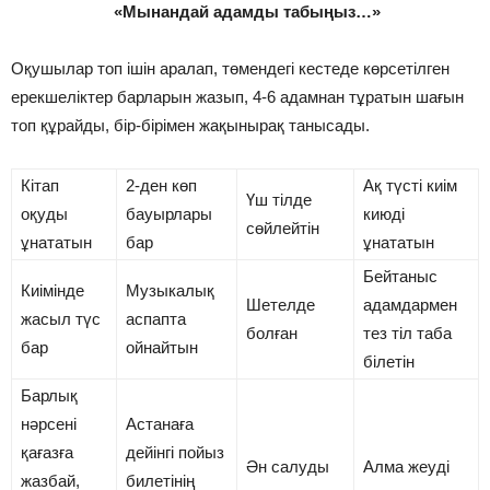
«Мынандай адамды табыңыз…»
Оқушылар топ ішін аралап, төмендегі кестеде көрсетілген
ерекшеліктер барларын жазып, 4-6 адамнан тұратын шағын
топ құрайды, бір-бірімен жақынырақ танысады.
Кітап
2-ден көп
Ақ түсті киім
Үш тілде
оқуды
бауырлары
киюді
сөйлейтін
ұнататын
бар
ұнататын
Бейтаныс
Киімінде
Музыкалық
Шетелде
адамдармен
жасыл түс
аспапта
болған
тез тіл таба
бар
ойнайтын
білетін
Барлық
нәрсені
Астанаға
қағазға
дейінгі пойыз
Ән салуды
Алма жеуді
жазбай,
билетінің