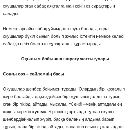
оқушылар оған сабақ аяқталғаннан кейін өз сұрақтарын
салады.
Немесе арнайы сабақ ұйымдастыруға болады, онда
оқушылар бүкіл сынып болып жұмыс істейтін немесе келесі
сабаққа негіз болатын сұрақтарды құрастырады.
Оқылым бойынша ширату жаттығулары
Соңғы сөз – сөйлемнің басы
Оқушылар шеңбер бойымен тұрады. Олардың бірі қозғалып
жүре бастайды да,кездейсоқ бір оқушының алдына тұрып,
оған бір пікірді айтады, мысалы, «Сенбі –менің аптадағы ең
жақсы көретін
күнім
». Біріншінің артында тұрған оқушы
шеңбердіайналып жүріп, басқа баланың алдына барып
тұрып, жаңа бір пікірді айтады, жаңапікір осының алдындағы