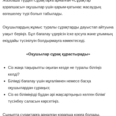
Жазбаша түрдегі сұрақтарға арналған «Сұрақтар
қорапшасы» оқушылар үшін қарым-қатынас жасаудың
өзгешелеу түрі болып табылады.
Оқушылардың жұмыс туралы сұрақтарды дауыстап айтуына
уақыт беріңіз. Бұл бағалау үдерісін іске қосуға және ұғымның
екіұдайы түсінілуін болдырмауға көмектеседі.
«Оқушылар сұрақ құрастырады»
Сіз жаңа тақырыпты оқыған кезде не туралы білгіңіз
келді?
Білімді бағалау үшін мұғалімнен немесе басқа
оқушылардан сұраңыз;
Сіз өз біліміңізді бұдан әрі жақсартқыңыз келген білім/
түсінбеу саласын көрсетіңіз.
Сыныпта сұрақтарға арналған қорапша қоюға болады,