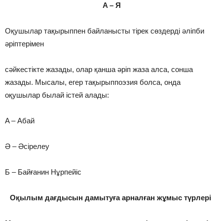
A – Я
Оқушылар тақырыппен байланысты тірек сөздерді әліпби
әріптерімен
сәйкестікте жазады, олар қанша әріп жаза алса, сонша
жазады. Мысалы, егер тақырыппоэзия болса, онда
оқушылар былай істей алады:
A – Абай
Ә – Әсірелеу
Б – Байғанин Нұрпейіс
Оқылым дағдысын дамытуға арналған жұмыс түрлері