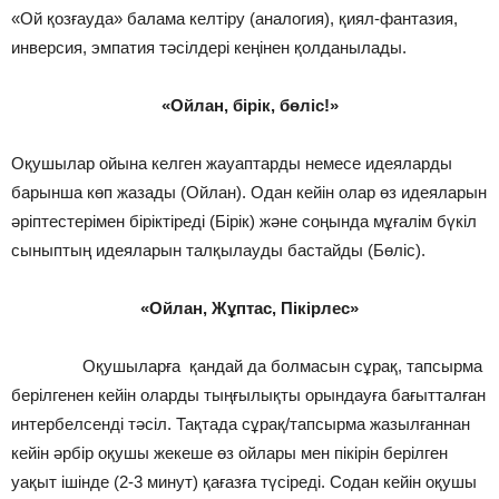
«Ой қозғауда» балама келтіру (аналогия), қиял-фантазия,
инверсия, эмпатия тәсілдері кеңінен қолданылады.
«Ойлан, бірік, бөліс!»
Оқушылар ойына келген жауаптарды немесе идеяларды
барынша көп жазады (Ойлан). Одан кейін олар өз идеяларын
әріптестерімен біріктіреді (Бірік) және соңында мұғалім бүкіл
сыныптың идеяларын талқылауды бастайды (Бөліс).
«Ойлан, Жұптас, Пікірлес»
Оқушыларға қандай да болмасын сұрақ, тапсырма
берілгенен кейін оларды тыңғылықты орындауға бағытталған
интербелсенді тәсіл. Тақтада сұрақ/тапсырма жазылғаннан
кейін әрбір оқушы жекеше өз ойлары мен пікірін берілген
уақыт ішінде (2-3 минут) қағазға түсіреді. Содан кейін оқушы