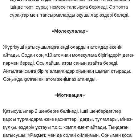
ішінде төрт сұрақ немесе тапсырма беріледі. Әр топта
сұрақтар мен тапсырмаларды оқушылар өздері бөледі.
«Молекулалар»
Жүргізуші қатысушыларға енді олардың атомдар екенін
айтады. Содан соң «10 атомнан молекулаға бірігіңдер!» деген
пәрмен береді. Осылайша, атом санын азайта береді.
Айтылған санға біріге алмағандар ойыннан шығып отырады.
Соңында қалған екі атом жеңімпаз атанады.
«Мотивация»
Қатысушылар 2 шеңберге бөлінеді. Ішкі шеңбердегілер
қарсы тұрғандарға жеке қасиеттері, дағды, тұлғалары, мінез-
құлқы, өздерін ұстауы т.с.с. комплимент айтады. Тыңдаған
қатысушы: «Рақмет, мен де солай ойлаймын. Сонымен қоса