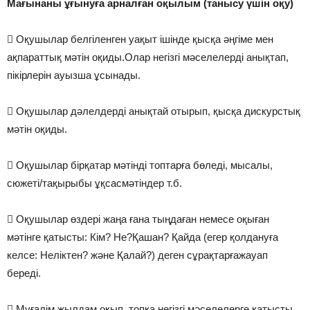
Мағынаны ұғынуға арналған оқылым (танысу үшін оқу)
 Оқушылар белгіленген уақыт ішінде қысқа әңгіме мен
ақпараттық мәтін оқиды.Олар негізгі мәселелерді анықтап,
пікірлерін ауызша ұсынады.
 Оқушылар дәлелдерді анықтай отырып, қысқа дискурстық
мәтін оқиды.
 Оқушылар бірқатар мәтінді топтарға бөледі, мысалы,
сюжеті/тақырыбы ұқсасмәтіндер т.б.
 Оқушылар өздері жаңа ғана тыңдаған немесе оқыған
мәтінге қатысты: Кім? Не?Қашан? Қайда (егер қолдануға
келсе: Неліктен? және Қалай?) деген сұрақтарғажауап
береді.
 Мұғалім жылдам оқып, топқа негізгі мәселелерге қатысты