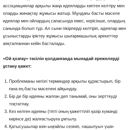
ассоциациялар арқылы жаңа идеяларды көптен келтіру мен
оларды жинақтау жұмысы жатыр. Мұндағы басты мәселе
идеялар мен ойлардың сапасында емес, керісінше, олардың
санында болып тұр. Ал сыни пікірлерді келтіріп, идеялар мен
ұсыныстарды іріктеу жұмысы шығармашылық әрекеттер
аяқталғаннан кейін басталады.
«Ой қозғау» тәсілін қолданғанда мынадай ережелерді
ұстану қажет:
Проблеманы негізгі терминдер арқылы құрастырып, бір
ғана ең басты мәселені айқындау.
Бір де бір идеяны жалған деп танымай, оны зерттеуді
тоқтатпау.
Кез келген идеяны (тіпті оның қажеттілігі қазір күмәнді
көрінсе де) жалғастыруға ұмтылу.
Қатысушылар өзін ыңғайлы сезініп, «ашылуы» үшін