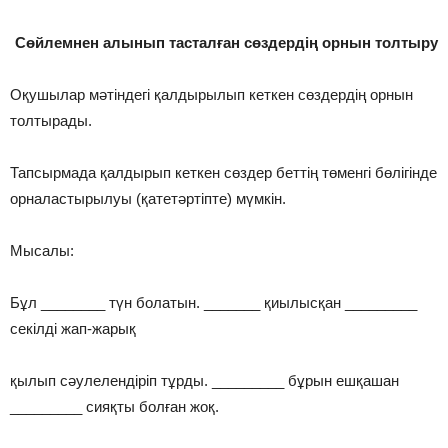
Сөйлемнен алынып тасталған сөздердің орнын толтыру
Оқушылар мәтіндегі қалдырылып кеткен сөздердің орнын
толтырады.
Тапсырмада қалдырып кеткен сөздер беттің төменгі бөлігінде
орналастырылуы (қатетәртіпте) мүмкін.
Мысалы:
Бұл ________ түн болатын. _______ қиылысқан _________
секілді жап-жарық
қылып сәулелендіріп тұрды. _________ бұрын ешқашан
_________ сияқты болған жоқ.