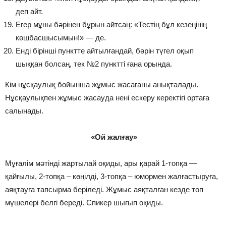
деп айт.
Егер мұны бәрінен бұрын айтсаң: «Тестің бұл кезеңінің
көшбасшысымын!» — де.
Енді бірінші пунктте айтылғандай, бәрін түгел оқып
шыққан болсаң, тек №2 пунктті ғана орында.
Кім нұсқаулық бойынша жұмыс жасағаны анықталады.
Нұсқаулықпен жұмыс жасауда нені ескеру керектігі ортаға
салынады.
«Ой жалғау»
Мұғалім мәтінді жартылай оқиды, ары қарай 1-топқа —
қайғылы, 2-топқа – көңілді, 3-топқа – юмормен жалғастыруға,
аяқтауға тапсырма беріледі. Жұмыс аяқталған кезде топ
мүшелері белгі береді. Спикер шығып оқиды.