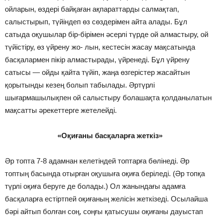
ойларын, өздері байқаған ақпараттарды салмақтап,
салыстырып, түйіндеп өз сөздерімен айта алады. Бұл
сатыда оқушылар бір-бірімен әсерлі түрде ой алмастыру, ой
түйістіру, өз үйрену жо- лын, кестесін жасау мақсатында
басқалармен пікір алмастырады, үйренеді. Бұл үйрену
сатысы — ойды қайта түйіп, жаңа өзгерістер жасайтын
қорытынды кезең болып табылады. Әртүрлі
шығармашылықпен ой салыстыру болашақта қолданылатын
мақсатты әрекеттерге жетелейді.
«Оқиғаны басқаларға жеткіз»
Әр топта 7-8 адамнан келетіндей топтарға бөлінеді. Әр
топтың басында отырған оқушыға оқиға беріледі. (Әр топқа
түрлі оқиға беруге де болады.) Ол жанындағы адамға
басқаларға естіртпей оқиғаның желісін жеткізеді. Осылайша
бәрі айтып болған соң, соңғы қатысушы оқиғаны дауыстап