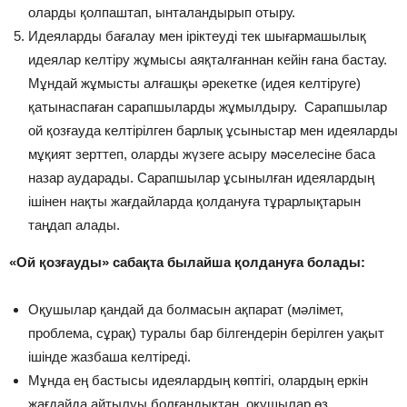
оларды қолпаштап, ынталандырып отыру.
Идеяларды бағалау мен іріктеуді тек шығармашылық
идеялар келтіру жұмысы аяқталғаннан кейін ғана бастау.
Мұндай жұмысты алғашқы әрекетке (идея келтіруге)
қатынаспаған сарапшыларды жұмылдыру. Сарапшылар
ой қозғауда келтірілген барлық ұсыныстар мен идеяларды
мұқият зерттеп, оларды жүзеге асыру мәселесіне баса
назар аударады. Сарапшылар ұсынылған идеялардың
ішінен нақты жағдайларда қолдануға тұрарлықтарын
таңдап алады.
«Ой қозғауды» сабақта былайша қолдануға болады:
Оқушылар қандай да болмасын ақпарат (мәлімет,
проблема, сұрақ) туралы бар білгендерін берілген уақыт
ішінде жазбаша келтіреді.
Мұнда ең бастысы идеялардың көптігі, олардың еркін
жағдайда айтылуы болғандықтан, оқушылар өз