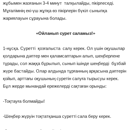
жұбымен жазғанын 3-4 минут талқылайды, пікірлеседі.
Мұғалімнің екі-үш жұпқа өз пікірлерін бүкіл сыныпқа
жариялауын сұрауына болады.
«Ойланып сурет саламыз!»
1-нұсқа. Суретті қозғалыста салу керек. Ол үшін оқушылар
қолдарына дәптер мен қаламсаптарын алып, шеңберлене
тұрады, сол жаққа бұрылып, сынып ішінде шеңберді бұзбай
жүре бастайды. Олар алдында тұрғанның арқасына дәптерін
қойып, арттағы оқушының суретін салуға тырысуы керек.
Бұл жерде мынандай ережелерді сақтаған орынды:
-Тоқтауға болмайды!
-Шеңбер жүруін тоқтатқанша суретті сала беру керек.