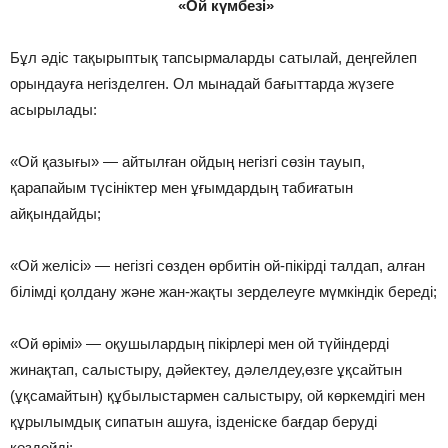
«Ой күмбезі»
Бұл әдіс тақырыптық тапсырмаларды сатылай, деңгейлеп
орындауға негізделген. Ол мынадай бағыттарда жүзеге
асырылады:
«Ой қазығы» — айтылған ойдың негізгі сөзін тауып,
қарапайым түсініктер мен ұғымдардың табиғатын
айқындайды;
«Ой желісі» — негізгі сөзден өрбитін ой-пікірді талдап, алған
білімді қолдану және жан-жақты зерделеуге мүмкіндік береді;
«Ой өрімі» — оқушылардың пікірлері мен ой түйіндерді
жинақтап, салыстыру, дәйектеу, дәлелдеу,өзге ұқсайтын
(ұқсамайтын) құбылыстармен салыстыру, ой көркемдігі мен
құрылымдық сипатын ашуға, ізденіске бағдар беруді
көздейді;