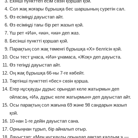
Екінші пункттегі есім сөзін қоршап қой.
Сол жақ жоғары бұрышқа бес шаршының суретін сал.
Өз есіміңді дауыстап айт.
Өз есіміңді тағы бір рет жазып қой.
Үш рет «Иә», «иә», «иә» деп жаз.
Бесінші пунктті қоршап қой.
Парақтың сол жақ төменгі бұрышқа «Х» белгісін қой.
Осы тест ұнаса, «Иә» ұнамаса, «Жоқ» деп дауыста.
Өз тегіңді дауыстап айт.
Оң жақ бұрышқа 66-ны 7-ге көбейт.
Төртінші пункттегі «бес» сөзін қорша.
Егер нұсқауды дұрыс орындап келе жатырмын деп
ойласаң, «Иә, дұрыс келе жатырмын» деп дауыстап айт.
Осы парақтың сол жағына 69 және 98 сандарын жазып
қой.
10-нан 1-ге дейін дауыстап сана.
Орныңнан тұрып, бір айналып отыр.
Дауыстап: «Мен нұсқауды орындап аяқтап қалдым,» —