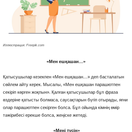
Иллюстрация: Freepik.com
«Мен ешқашан…»
Қатысушылар кезекпен «Мен ешқашан…» деп басталатын
сөйлем айту керек. Мысалы, «Мен ешқашан парашютпен
секіріп көрген жоқпын». Қалған қатысушылар бұл фраза
өздеріне қатысты болмаса, саусақтарын бүгіп отырады, яғни
олар парашютпен секірген болса. Бұл ойында кімнің өмір
тәжірибесі ерекше болса, жеңіске жетеді.
«Мені түсін»