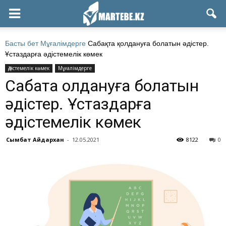
Басты бет
Мұғалімдерге
Сабақта қолдануға болатын әдістер.
Ұстаздарға әдістемелік көмек
Әдістемелік көмек
Мұғалімдерге
Сабақта қолдануға болатын
әдістер. Ұстаздарға
әдістемелік көмек
Сымбат Айдархан
-
12.05.2021
8122
0