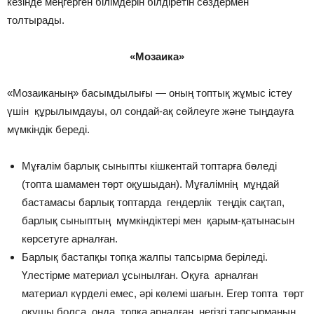
кезінде меңгерген білімдерін білдіретін сөздермен
толтырады.
«Мозаика»
«Мозаиканың» басымдылығы — оның топтық жұмыс істеу
үшін құрылымдауы, ол сондай-ақ сөйлеуге және тыңдауға
мүмкіндік береді.
Мұғалім барлық сыныпты кішкентай топтарға бөледі
(топта шамамен төрт оқушыдан). Мұғалімнің мұндай
бастамасы барлық топтарда гендерлік теңдік сақтап,
барлық сыныптың мүмкіндіктері мен қарым-қатынасын
көрсетуге арналған.
Барлық бастапқы топқа жалпы тапсырма беріледі.
Үлестірме материал ұсынылған. Оқуға арналған
материал күрделі емес, әрі көлемі шағын. Егер топта төрт
оқушы болса, онда топқа арналған негізгі тапсырманың