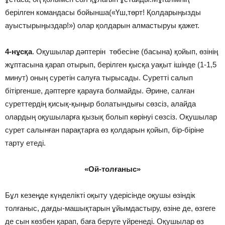
берілген командасы бойынша(«Үш,төрт! Қолдарыңызды
ауыстырыңыздар!») олар қолдарын алмастыруы қажет.
4-нұсқа
. Оқушылар дәптерін төбесіне (басына) қойып, өзінің
жұптасына қарап отырып, берілген қысқа уақыт ішінде (1-1,5
минут) оның суретін салуға тырысады. Суретті салып
бітіргенше, дәптерге қарауға болмайды. Әрине, салған
суреттердің қисық-қыңыр болатындығы сөзсіз, алайда
олардың оқушыларға қызық болып көрінуі сөзсіз. Оқушылар
сурет салынған парақтарға өз қолдарын қойып, бір-біріне
тарту етеді.
«Ой-толғаныс»
Бұл кезеңде күнделікті оқыту үдерісінде оқушы өзіндік
толғаныс, дағды-машықтарын ұйымдастыру, өзіне де, өзгеге
де сын көзбен қарап, баға беруге үйренеді. Оқушылар өз