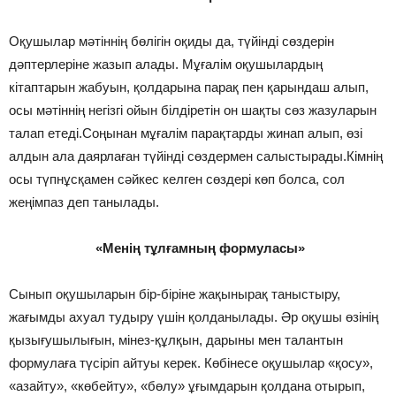
Оқушылар мәтіннің бөлігін оқиды да, түйінді сөздерін
дәптерлеріне жазып алады. Мұғалім оқушылардың
кітаптарын жабуын, қолдарына парақ пен қарындаш алып,
осы мәтіннің негізгі ойын білдіретін он шақты сөз жазуларын
талап етеді.Соңынан мұғалім парақтарды жинап алып, өзі
алдын ала даярлаған түйінді сөздермен салыстырады.Кімнің
осы түпнұсқамен сәйкес келген сөздері көп болса, сол
жеңімпаз деп танылады.
«Менің тұлғамның формуласы»
Сынып оқушыларын бір-біріне жақынырақ таныстыру,
жағымды ахуал тудыру үшін қолданылады. Әр оқушы өзінің
қызығушылығын, мінез-құлқын, дарыны мен талантын
формулаға түсіріп айтуы керек. Көбінесе оқушылар «қосу»,
«азайту», «көбейту», «бөлу» ұғымдарын қолдана отырып,