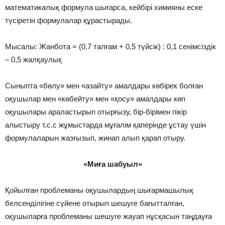
математикалық формула шығарса, кейбірі химияны еске
түсіретін формулалар құрастырады.
Мысалы: Жанбота = (0,7 талғам + 0,5 түйсік) : 0,1 сенімсіздік
– 0,5 жалқаулық
Сыныпта «бөлу» мен «азайту» амалдары көбірек болған
оқушылар мен «көбейту» мен «қосу» амалдары көп
оқушылары араластырып отырғызу, бір-бірімен пікір
алыстыру т.с.с жұмыстарда мұғалім қаперінде ұстау үшін
формулаларын жазғызып, жинап алып қарап отыру.
«Миға шабуыл»
Қойылған проблеманы оқушылардың шығармашылық
белсенділігіне сүйене отырып шешуге бағытталған,
оқушыларға проблеманы шешуге жауап нұсқасын таңдауға