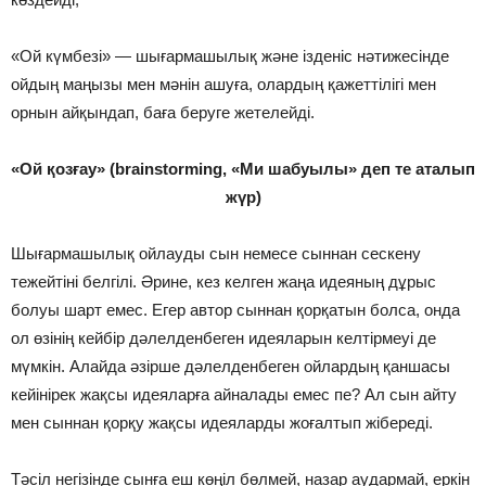
«Ой күмбезі» — шығармашылық және ізденіс нәтижесінде
ойдың маңызы мен мәнін ашуға, олардың қажеттілігі мен
орнын айқындап, баға беруге жетелейді.
«Ой қозғау» (brainstorming, «Ми шабуылы» деп те аталып
жүр)
Шығармашылық ойлауды сын немесе сыннан сескену
тежейтіні белгілі. Әрине, кез келген жаңа идеяның дұрыс
болуы шарт емес. Егер автор сыннан қорқатын болса, онда
ол өзінің кейбір дәлелденбеген идеяларын келтірмеуі де
мүмкін. Алайда әзірше дәлелденбеген ойлардың қаншасы
кейінірек жақсы идеяларға айналады емес пе? Ал сын айту
мен сыннан қорқу жақсы идеяларды жоғалтып жібереді.
Тәсіл негізінде сынға еш көңіл бөлмей, назар аудармай, еркін