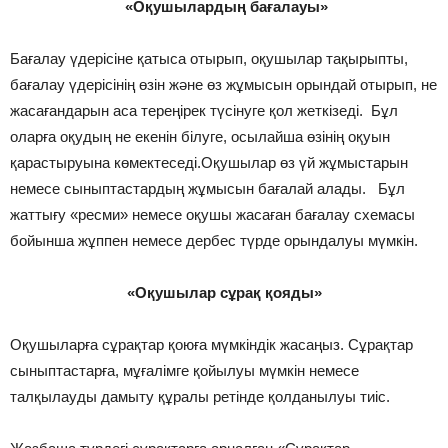
«Оқушылардың бағалауы»
Бағалау үдерісіне қатыса отырып, оқушылар тақырыпты,
бағалау үдерісінің өзін және өз жұмысын орындай отырып, не
жасағандарын аса тереңірек түсінуге қол жеткізеді. Бұл
оларға оқудың не екенін білуге, осылайша өзінің оқуын
қарастыруына көмектеседі.Оқушылар өз үй жұмыстарын
немесе сыныптастардың жұмысын бағалай алады. Бұл
жаттығу «ресми» немесе оқушы жасаған бағалау схемасы
бойынша жұппен немесе дербес түрде орындалуы мүмкін.
«Оқушылар сұрақ қояды»
Оқушыларға сұрақтар қоюға мүмкіндік жасаңыз. Сұрақтар
сыныптастарға, мұғалімге қойылуы мүмкін немесе
талқылауды дамыту құралы ретінде қолданылуы тиіс.