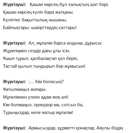
Жүргізуші:
Қашан көрсең бұл халықтың шат бәрі,
Қашан көрсең күліп бара жатқаны.
Күлетіні: бақыттылық нышаны,
Байлықтары: шәкірттердің хаттары!
Жүргізуші:
Ал, мұғалім барса алдыңа, дұрысы:
Жұрегіңмен сездір дағы ұлы ісін,
Ұшып тұрып, қалбалақтап қол беріп,
Тастай қылып тындырып бер жұмысын!
Жүргізуші:
:… Кім боласың?
Ұмтылмаңыз жоғары.
Мұғалімнен үлкен адам жоқ әлі!
Кім болмаңыз, прокурор ма, сотсыз ба,
Тұрыңыздар, келе жатыр мұғалім!
Жүргізуші:
Армысыздар, құрметті қонақтар, Аяулы біздің