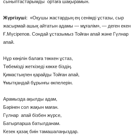
сыныптастарымды ортаға шақырамын.
Жүргізуші:
«Оқушы жастардың ең сенімді ұстазы, сыр
жасырмай ашық айтатын адамы — мұғалім», — деген екен
Ғ.Мүсірепов. Сондай ұстазымыз Тойған апай және Гүлнар
апай.
Нұр көңілін балаға төккен ұстаз,
Төбемізді жеткізеді көкке біздің.
Қимастықпен қарайды Тойған апай,
Ұмытқандай бұрынғы өкпелерін.
Арамызда ақылды адам,
Бәрінен сол жақын маған.
Гүлнар апай бізбен жүрсе,
Батырларша батылданам.
Кезек қазақ биін тамашалаңыздар.