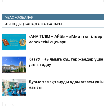
ҰҚСАС ЖАЗБАЛАР
АВТОРДЫҢ БАСҚА ДА ЖАЗБАЛАРЫ
«АНА ТІЛІМ – АЙБЫНЫМ» атты тілдер
мерекесінің сценариі
ҚазҰУ – ғылымға құштар жандар үшін
үздік таңдау
Дұрыс тамақтанудың адам ағзасы үшін
маңызы