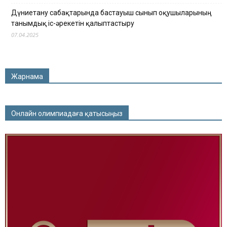
Дүниетану сабақтарында бастауыш сынып оқушыларының
танымдық іс-әрекетін қалыптастыру
07.04.2025
Жарнама
Онлайн олимпиадаға қатысыңыз