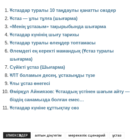
Ұстаздар туралы 10 таңдаулы қанатты сөздер
Ұстаз — ұлы тұлға (шығарма)
«Менің ұстазым» тақырыбында шығарма
Ұстаздар күнінің шығу тарихы
Ұстаздар туралы өлеңдер топтамасы
Әлемдегі ең керекті мамандық (Ұстаз туралы
шығарма)
Сүйікті ұстаз (Шығарма)
ҰЛТ боламын десең, ұстазыңды түзе
Ұлы ұстаз өнегесі
Өмірқұл Айниязов: Ұстаздың үстінен шағым айту —
біздің санамызда болған емес…
Ұстаздар күніне құттықтау сөз
ІЛМЕКСӨЗДЕР
алтын діңгегім
мерекелік сценарий
ұстаз