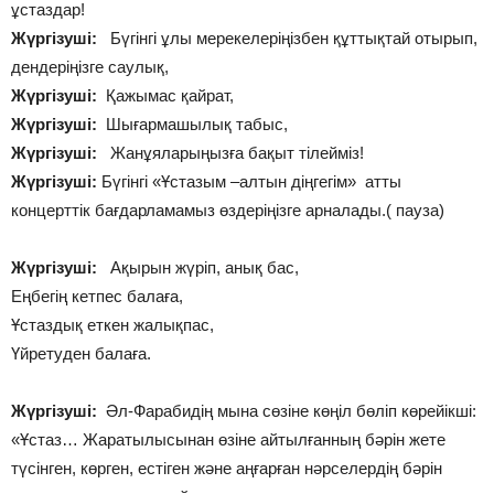
ұстаздар!
Жүргізуші:
Бүгінгі ұлы мерекелеріңізбен құттықтай отырып,
дендеріңізге саулық,
Жүргізуші:
Қажымас қайрат,
Жүргізуші:
Шығармашылық табыс,
Жүргізуші:
Жанұяларыңызға бақыт тілейміз!
Жүргізуші:
Бүгінгі «Ұстазым –алтын діңгегім» атты
концерттік бағдарламамыз өздеріңізге арналады.( пауза)
Жүргізуші:
Ақырын жүріп, анық бас,
Еңбегің кетпес балаға,
Ұстаздық еткен жалықпас,
Үйретуден балаға.
Жүргізуші:
Әл-Фарабидің мына сөзіне көңіл бөліп көрейікші:
«Ұстаз… Жаратылысынан өзіне айтылғанның бәрін жете
түсінген, көрген, естіген және аңғарған нәрселердің бәрін