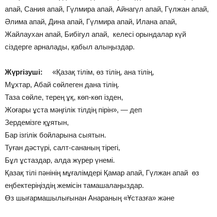
апай, Сания апай, Гүлмира апай, Айнагүл апай, Гүлжан апай,
Әлима апай, Дина апай, Гүлмира апай, Илана апай,
Жайлаухан апай, Бибігул апай, келесі орындалар күй
сіздерге арналады, қабыл алыңыздар.
Жүргізуші:
«Қазақ тілім, өз тілің, ана тілің,
Мұхтар, Абай сөйлеген дана тілің.
Таза сөйле, терең ұқ, көп-көп ізден,
Жоғары ұста мәңгілік тілдің пірін», — деп
Зердемізге құятын,
Бар ізгілік бойларына сыятын.
Туған дәстүрі, салт-сананың тірегі,
Бұл ұстаздар, алда жүрер үнемі.
Қазақ тілі пәнінің мұғалімдері Қамар апай, Гүлжан апай өз
еңбектеріңіздің жемісін тамашалаңыздар.
Өз шығармашылығынан Анараның «Ұстазға» және