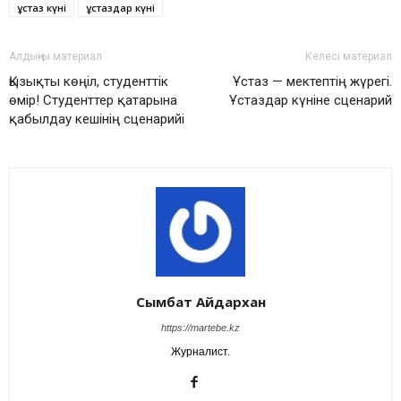
ұстаз күні
ұстаздар күні
Алдыңғы материал
Келесі материал
Қызықты көңіл, студенттік
Ұстаз — мектептің жүрегі.
өмір! Студенттер қатарына
Ұстаздар күніне сценарий
қабылдау кешінің сценарийі
Сымбат Айдархан
https://martebe.kz
Журналист.