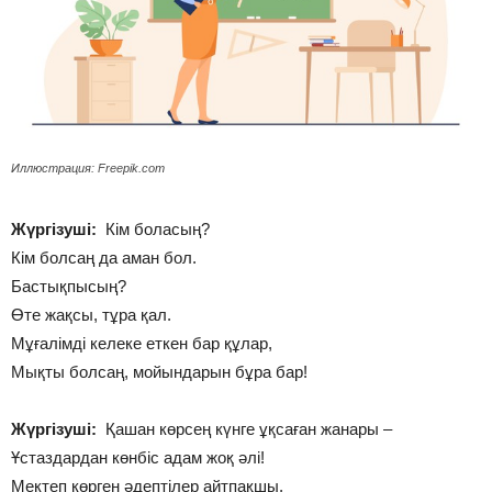
Иллюстрация: Freepik.com
Жүргізуші:
Кім боласың?
Кім болсаң да аман бол.
Бастықпысың?
Өте жақсы, тұра қал.
Мұғалімді келеке еткен бар құлар,
Мықты болсаң, мойындарын бұра бар!
Жүргізуші:
Қашан көрсең күнге ұқсаған жанары –
Ұстаздардан көнбіс адам жоқ әлі!
Мектеп көрген әдептілер айтпақшы,