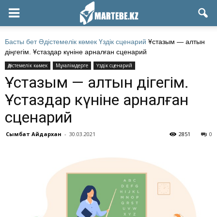
Басты бет
Әдістемелік көмек
Үздік сценарий
Ұстазым — алтын
діңгегім. Ұстаздар күніне арналған сценарий
Әдістемелік көмек
Мұғалімдерге
Үздік сценарий
Ұстазым — алтын діңгегім.
Ұстаздар күніне арналған
сценарий
Сымбат Айдархан
-
30.03.2021
2851
0