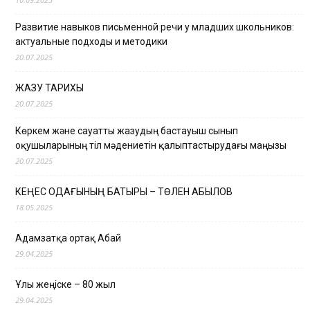
Развитие навыков письменной речи у младших школьников:
актуальные подходы и методики
20.07.2025
ЖАЗУ ТАРИХЫ
20.07.2025
Көркем және сауатты жазудың бастауыш сынып
оқушыларының тіл мәдениетін қалыптастырудағы маңызы
20.07.2025
КЕҢЕС ОДАҒЫНЫҢ БАТЫРЫ – ТӨЛЕН ҚАБЫЛОВ
18.05.2025
Адамзатқа ортақ Абай
29.04.2025
Ұлы жеңіске – 80 жыл
29.04.2025