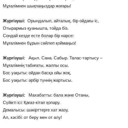
Мұғалімнен шықпаңыздар жоғары!
Жүргізуші:
Орындалып, айталық, бір ойдағы іс,
Отырармыз қуанышта, тойда біз.
Сондай кезде есте болар бір нәрсе:
Мұғалімнен бұрын сөйлеп қоймаңыз!
Жүргізуші:
Ақыл. Сана. Сабыр. Талас-тартысу –
Мұғалімнің табиғаты, жалпы осы.
Бос уақыты: ойдан басқа ойы жоқ,
Бос уақыты: әрбір түннің жартысы.
Жүргізуші:
Махабатты: бала және Отаны,
Сүйікті ісі: Қағаз-кітап қопару.
Демалысы: шәкірттерге хат жазу,
Ал, кәсібі: от беру мен от алу!