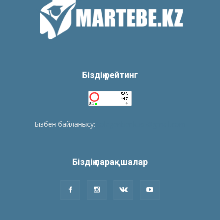
Біздің рейтинг
Бізбен байланысу:
tolegenberikbol@gmail.com
Біздің парақшалар