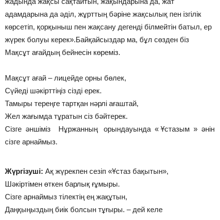
жадында жақсы сақтайтын, жақындарына да, жат
адамдарына да әділ, жұрттың бәріне жақсылық пен ізгілік
көрсетіп, қорқыныш пен жақсану дегенді білмейтін батыл, ер
жүрек болуы керек».Байқайсыздар ма, бұл сөзден біз
Мақсұт ағайдың бейнесін көреміз.
Мақсұт ағай – лицейде орны бөлек,
Сүйеді шәкірттіңіз сізді ерек.
Тамыры тереңге тартқан нәрлі ағаштай,
Жел жағымда тұратын сіз бәйтерек.
Сізге әншіміз Нұржанның орындауында « Ұстазым » әнін
сізге арнаймыз.
Жүргізуші:
Ақ жүрекпен сезіп «Ұстаз бақытын»,
Шәкіртімен өткен барлық ғұмыры.
Сізге арнаймыз тілектің ең жақұтын,
Даңқыңыздың биік болсын тұғыры. – дей келе