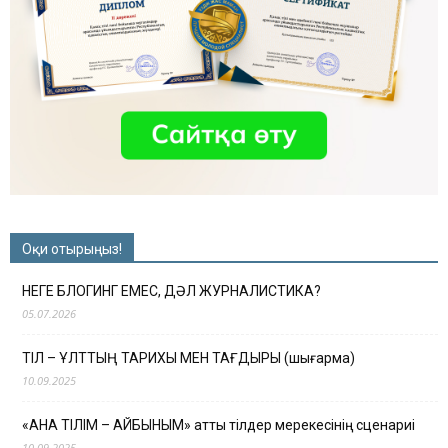
Оқи отырыңыз!
НЕГЕ БЛОГИНГ ЕМЕС, ДӘЛ ЖУРНАЛИСТИКА?
05.07.2026
ТІЛ – ҰЛТТЫҢ ТАРИХЫ МЕН ТАҒДЫРЫ (шығарма)
10.09.2025
«АНА ТІЛІМ – АЙБЫНЫМ» атты тілдер мерекесінің сценариі
10.09.2025