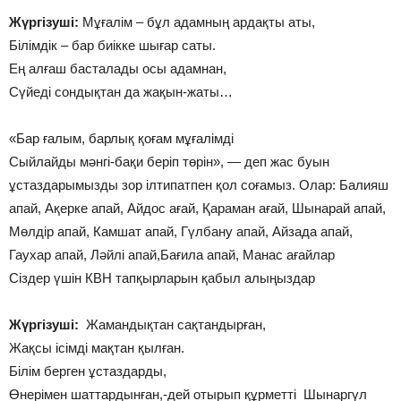
Жүргізуші:
Мұғалім – бұл адамның ардақты аты,
Білімдік – бар биікке шығар саты.
Ең алғаш басталады осы адамнан,
Сүйеді сондықтан да жақын-жаты…
«Бар ғалым, барлық қоғам мұғалімді
Сыйлайды мәнгі-бақи беріп төрін», — деп жас буын
ұстаздарымызды зор ілтипатпен қол соғамыз. Олар: Балияш
апай, Ақерке апай, Айдос ағай, Қараман ағай, Шынарай апай,
Мөлдір апай, Камшат апай, Гүлбану апай, Айзада апай,
Гаухар апай, Ләйлі апай,Бағила апай, Манас ағайлар
Сіздер үшін КВН тапқырларын қабыл алыңыздар
Жүргізуші:
Жамандықтан сақтандырған,
Жақсы ісімді мақтан қылған.
Білім берген ұстаздарды,
Өнерімен шаттардынған,-дей отырып құрметті Шынаргүл