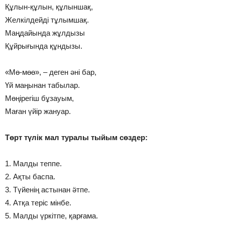
Құлын-құлын, құлыншақ,
Желкілдейді тұлымшақ.
Маңдайында жұлдызы
Құйрығында құндызы.
«Мө-мөө», – деген әні бар,
Үй маңынан табылар.
Мөңірегіш бұзауым,
Маған үйір жануар.
Төрт түлік мал туралы тыйым сөздер:
1. Малды теппе.
2. Ақты баспа.
3. Түйенің астынан ӛтпе.
4. Атқа теріс мінбе.
5. Малды үркітпе, қарғама.