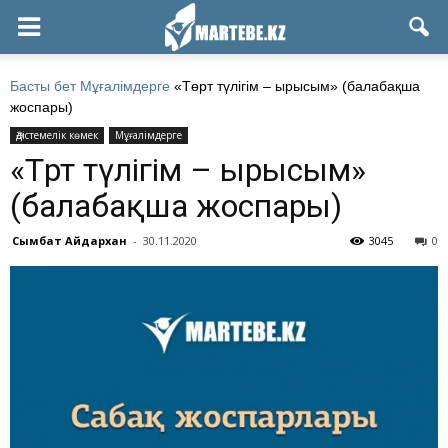
Басты бет
Мұғалімдерге
«Төрт түлігім – ырысым» (балабақша
жоспары)
Әдістемелік көмек
Мұғалімдерге
«Төрт түлігім – ырысым»
(балабақша жоспары)
Сымбат Айдархан
-
30.11.2020
3045
0