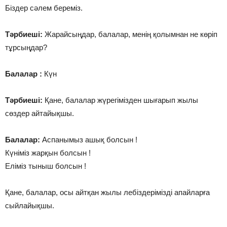
Біздер сәлем береміз.
Тәрбиеші:
Жарайсыңдар, балалар, менің қолымнан не көріп
тұрсыңдар?
Балалар :
Күн
Тәрбиеші:
Қане, балалар жүрегімізден шығарып жылы
сөздер айтайықшы.
Балалар:
Аспанымыз ашық болсын !
Күніміз жарқын болсын !
Еліміз тыныш болсын !
Қане, балалар, осы айтқан жылы лебіздерімізді апайларға
сыйлайықшы.