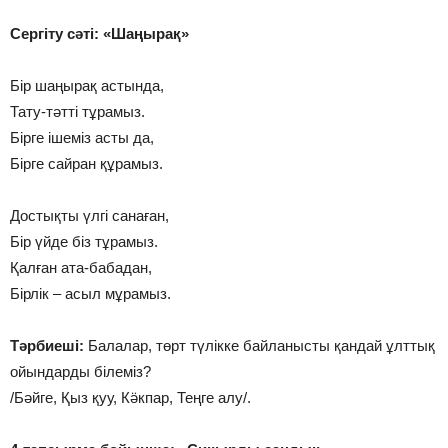
Сергіту сәті: «Шаңырақ»
Бір шаңырақ астында,
Тату-тәтті тұрамыз.
Бірге ішеміз асты да,
Бірге сайран құрамыз.
Достықты үлгі санаған,
Бір үйде біз тұрамыз.
Қалған ата-бабадан,
Бірлік – асыл мұрамыз.
Тәрбиеші:
Балалар, төрт түлікке байланысты қандай ұлттық
ойындарды білеміз?
/Бәйге, Қыз қуу, Кӛкпар, Теңге алу/.