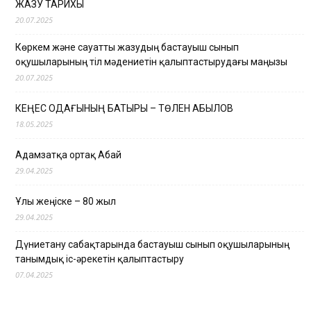
ЖАЗУ ТАРИХЫ
20.07.2025
Көркем және сауатты жазудың бастауыш сынып
оқушыларының тіл мәдениетін қалыптастырудағы маңызы
20.07.2025
КЕҢЕС ОДАҒЫНЫҢ БАТЫРЫ – ТӨЛЕН ҚАБЫЛОВ
18.05.2025
Адамзатқа ортақ Абай
29.04.2025
Ұлы жеңіске – 80 жыл
29.04.2025
Дүниетану сабақтарында бастауыш сынып оқушыларының
танымдық іс-әрекетін қалыптастыру
07.04.2025