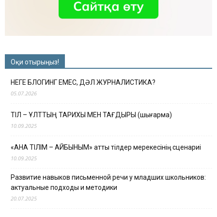
Оқи отырыңыз!
НЕГЕ БЛОГИНГ ЕМЕС, ДӘЛ ЖУРНАЛИСТИКА?
05.07.2026
ТІЛ – ҰЛТТЫҢ ТАРИХЫ МЕН ТАҒДЫРЫ (шығарма)
10.09.2025
«АНА ТІЛІМ – АЙБЫНЫМ» атты тілдер мерекесінің сценариі
10.09.2025
Развитие навыков письменной речи у младших школьников:
актуальные подходы и методики
20.07.2025