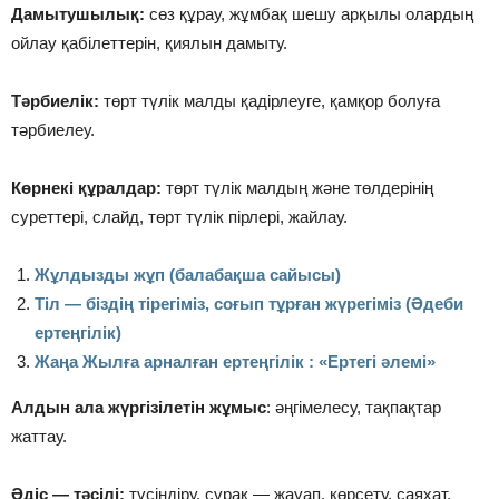
Дамытушылық:
сөз құрау, жұмбақ шешу арқылы олардың
ойлау қабілеттерін, қиялын дамыту.
Тәрбиелік:
төрт түлік малды қадірлеуге, қамқор болуға
тәрбиелеу.
Көрнекі құралдар:
төрт түлік малдың және төлдерінің
суреттері, слайд, төрт түлік пірлері, жайлау.
Жұлдызды жұп (балабақша сайысы)
Тіл — біздің тірегіміз, соғып тұрған жүрегіміз (Әдеби
ертеңгілік)
Жаңа Жылға арналған ертеңгілік : «Ертегі әлемі»
Алдын ала жүргізілетін жұмыс
: әңгімелесу, тақпақтар
жаттау.
Әдіс — тәсілі:
түсіндіру, сұрақ — жауап, көрсету, саяхат,