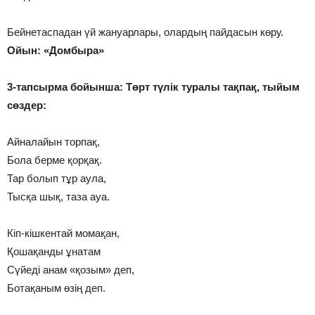
Бейнетаспадан үй жануарлары, олардың пайдасын көру.
Ойын: «Домбыра»
3-тапсырма бойынша: Төрт түлік туралы тақпақ, тыйым
сөздер:
Айналайын торпақ,
Бола берме қорқақ.
Тар болып тұр аула,
Тысқа шық, таза ауа.
Кіп-кішкентай момақан,
Қошақанды ұнатам
Сүйеді анам «қозым» деп,
Ботақаным өзің деп.