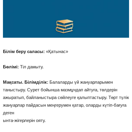
Білім беру саласы:
«Қатынас»
Бөлімі:
Тіл дамыту.
Мақсаты. Білімділік:
Балаларды үй жануарларымен
таныстыру. Сурет бойынша мазмұндап айтуға, төлдерін
ажыратып, байланыстыра сөйлеуге қалыптастыру. Төрт түлік
жануарлар пайдасын меңгерумен қатар, оларды күтіп-бағуға
деген
ынта-жігерлерін ояту.