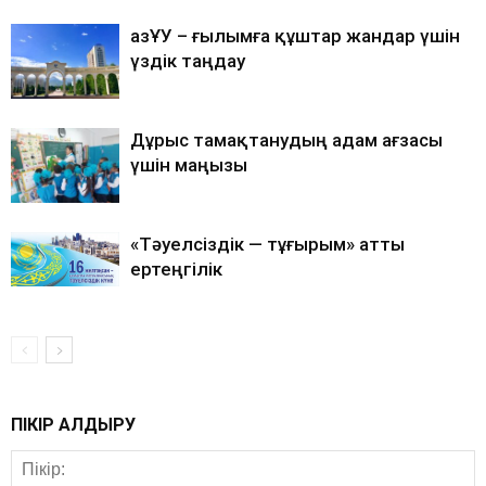
ҚазҰУ – ғылымға құштар жандар үшін
үздік таңдау
Дұрыс тамақтанудың адам ағзасы
үшін маңызы
«Тәуелсіздік — тұғырым» атты
ертеңгілік
ПІКІР ҚАЛДЫРУ