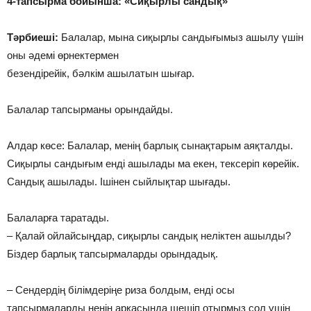
4-тапсырма бойынша: «Сиқырлы сандық»
Тәрбиеші:
Балалар, мына сиқырлы сандығымыз ашылу үшін
оны әдемі өрнектермен
безендірейік, бәлкім ашылатын шығар.
Балалар тапсырманы орындайды.
Алдар көсе: Балалар, менің барлық сынақтарым аяқталды.
Сиқырлы сандығым енді ашылады ма екен, тексеріп көрейік.
Сандық ашылады. Ішінен сыйлықтар шығады.
Балаларға таратады.
– Қалай ойлайсыңдар, сиқырлы сандық неліктен ашылды?
Біздер барлық тапсырмаларды орындадық.
– Сендердің білімдеріңе риза болдым, енді осы
тапсырмаларды ненің арқасында шешіп отырмыз сол үшін