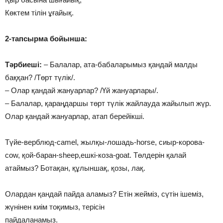
Көктем тілін ұғайық.
2-тапсырма бойынша:
Тәрбиеші:
– Балалар, ата-бабаларымыз қандай малды
баққан? /Төрт түлік/.
– Олар қандай жануарлар? /Үй жануарлары/.
– Балалар, қараңдаршы төрт түлік жайлауда жайылып жүр.
Олар қандай жануарлар, атап берейікші.
Түйе-верблюд-camel, жылқы-лошадь-horse, сиыр-корова-
cow, қой-баран-sheep,ешкі-коза-goat. Төлдерін қалай
атаймыз? Ботақан, құлыншақ, қозы, лақ.
Олардан қандай пайда аламыз? Етін жейміз, сүтін ішеміз,
жүнінен киім тоқимыз, терісін
пайдаланамыз.