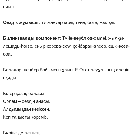
ойын.
Сөздік жұмысы:
Үй жануарлары, түйе, бота, жылқы.
Билингвалды компонент
: Түйе-верблюд-camel, жылқы-
лошадь-horse, сиыр-корова-cow, қойбаран-sheep, ешкі-коза-
goat.
Балалар шеңбер бойымен тұрып, Е.Өтетілеуұлының өлеңін
оқиды.
Білер қазақ баласы,
Сәлем – сөздің анасы.
Алдымыздан кезіккен,
Көп танысты көреміз.
Бәріне де ізетпен,