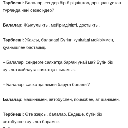
Тәрбиеші:
Балалар, сендер бір-біріңнің қолдарыңнан ұстап
тұрғанда нені сезесіңдер?
Балалар:
Жылулықты, мейірімділікті, достықты.
Тәрбиеші:
Жақсы, балалар! Бүгінгі күнімізді мейіріммен,
қуанышпен бастайық.
– Балалар, сендерге саяхатқа барған ұнай ма? Бүгін біз
ауылға жайлауға саяхатқа шығамыз.
– Балалар, саяхатқа немен баруға болады?
Балалар:
машинамен, автобуспен, пойызбен, ат шанамен.
Тәрбиеші:
Өте жақсы, балалар. Ендеше, бүгін біз
автобуспен ауылға барамыз.