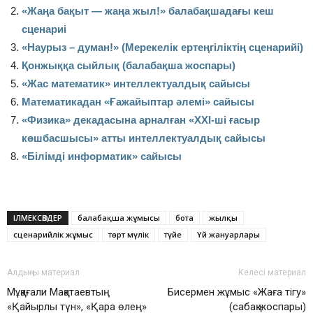
«Жаңа бақыт — жаңа жыл!» балабақшадағы кеш
сценариі
«Наурыз – думан!» (Мерекелік ертеңгіліктің сценарийі)
Қонжыққа сыйлық (балабақша жоспары)
«Жас математик» интеллектуалдық сайысы
Математикадан «Ғажайыптар әлемі» сайысы
«Физика» декадасына арналған «ХХI-ші ғасыр
көшбасшысы» атты интеллектуалдық сайысы
«Білімді информатик» сайысы
ІЛМЕКСӨЗДЕР
балабақша жұмысы
бота
жылқы
сценарийлік жұмыс
төрт мүлік
түйе
Үй жануарлары
Алдыңғы материал
Келесі материал
Мұқағали Мақатаевтың
Бисермен жұмыс «Жаға тігу»
«Қайырлы түн», «Қара өлең»
(сабақ жоспары)