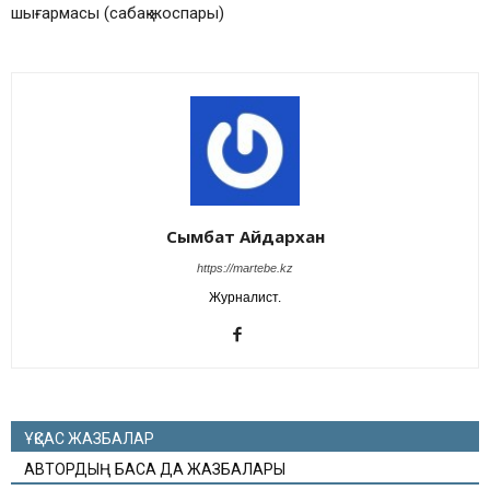
шығармасы (сабақ жоспары)
Сымбат Айдархан
https://martebe.kz
Журналист.
ҰҚСАС ЖАЗБАЛАР
АВТОРДЫҢ БАСҚА ДА ЖАЗБАЛАРЫ