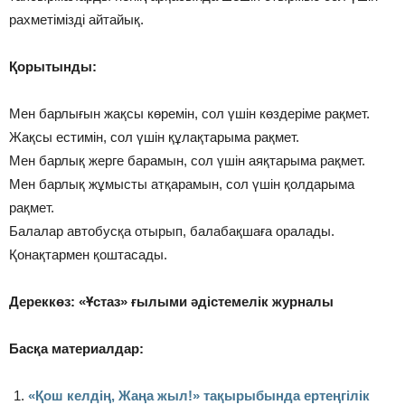
рахметімізді айтайық.
Қорытынды:
Мен барлығын жақсы көремін, сол үшін көздеріме рақмет.
Жақсы естимін, сол үшін құлақтарыма рақмет.
Мен барлық жерге барамын, сол үшін аяқтарыма рақмет.
Мен барлық жұмысты атқарамын, сол үшін қолдарыма
рақмет.
Балалар автобусқа отырып, балабақшаға оралады.
Қонақтармен қоштасады.
Дереккөз: «Ұстаз» ғылыми әдістемелік журналы
Басқа материалдар:
«Қош келдің, Жаңа жыл!» тақырыбында ертеңгілік