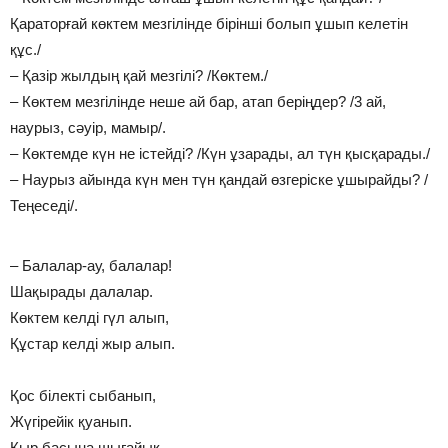
Қараторғай көктем мезгілінде бірінші болып ұшып келетін
құс./
– Қазір жылдың қай мезгілі? /Көктем./
– Көктем мезгілінде неше ай бар, атап беріңдер? /3 ай,
наурыз, сәуір, мамыр/.
– Көктемде күн не істейді? /Күн ұзарады, ал түн қысқарады./
– Наурыз айында күн мен түн қандай өзгеріске ұшырайды? /
Теңеседі/.
– Балалар-ау, балалар!
Шақырады далалар.
Көктем келді гүл алып,
Құстар келді жыр алып.
Қос білекті сыбанып,
Жүгірейік қуанып.
Қыр басына шығайық,