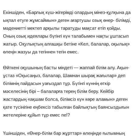
Екіншіден, «Барлық күш-жігерімді олардың мінез-құлқына да
ықпал етуге жұмсаймын» деген ағартушы озық өнер- білімді,
мәдениетті мектеп арқылы таратуды мақсат етіп қойды.
Оның озық идеялары бүгінгі күн талабымен нақты ұштасып
жатыр. Оқулықтың алғашқы бетіне «Кел, балалар, оқылық»
өлеңін жазуы да тегіннен тегін емес.
Өйткені оқушының басты міндеті — жаппай білім алу. Ақын-
ұстаз «Оқысаңыз, балалар, Шамнан шырақ жағылар» деп
білімнің пайдасын уағыздап тұр. Бүгінгі күннің өткір
мәселесінің бірі – балаларға терең білім беру. Кейбір
жастардың «ақшам болса, білімсіз күн көре аламын» деген
қате түсінігіне еңбексіз табылған байлықтың баянсыздығын
жетелеріне құйып тұр емес пе!?
Үшіншіден, «Өнер-білім бар жұрттар» өлеңінде ғылымның