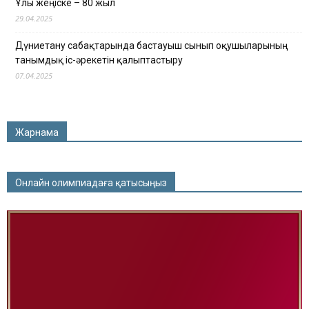
Ұлы жеңіске – 80 жыл
29.04.2025
Дүниетану сабақтарында бастауыш сынып оқушыларының
танымдық іс-әрекетін қалыптастыру
07.04.2025
Жарнама
Онлайн олимпиадаға қатысыңыз