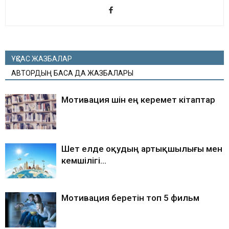
ҰҚСАС ЖАЗБАЛАР
АВТОРДЫҢ БАСҚА ДА ЖАЗБАЛАРЫ
Мотивация үшін ең керемет кітаптар
Шет елде оқудың артықшылығы мен
кемшілігі…
Мотивация беретін топ 5 фильм