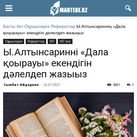
Басты бет
Оқушыларға
Рефераттар
Ы.Алтынсариннің «Дала
қоңырауы» екендігін дәлелдеп жазыңыз
Оқушыларға
Рефераттар
ҰБТ
ҰБТ эссе
Ы.Алтынсариннің «Дала
қоңырауы» екендігін
дәлелдеп жазыңыз
Сымбат Айдархан
-
22.01.2021
5881
0