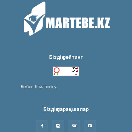
Біздің рейтинг
Бізбен байланысу:
tolegenberikbol@gmail.com
Біздің парақшалар