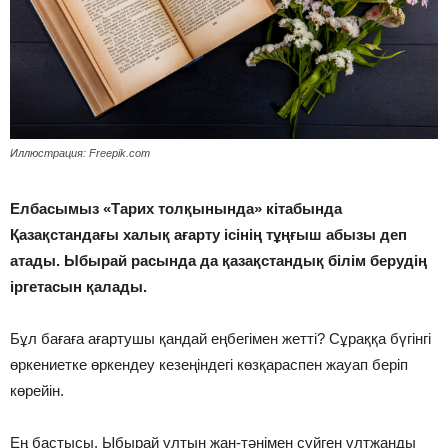
Иллюстрация: Freepik.com
Елбасымыз «Тарих толқынында» кітабында
Қазақстандағы халық ағарту ісінің тұңғыш абызы деп
атады. Ыбырай расында да қазақстандық білім берудің
іргетасын қалады.
Бұл бағаға ағартушы қандай еңбегімен жетті? Сұраққа бүгінгі
өркениетке өркендеу кезеңіндегі көзқараспен жауап беріп
көрейін.
Ең бастысы, Ыбырай ұлтын жан-тәнімен сүйген ұлтжанды