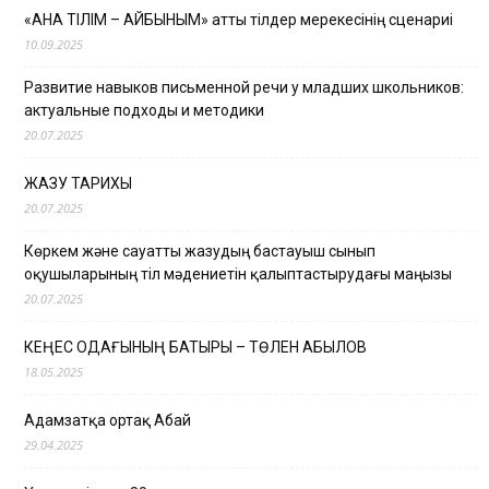
«АНА ТІЛІМ – АЙБЫНЫМ» атты тілдер мерекесінің сценариі
10.09.2025
Развитие навыков письменной речи у младших школьников:
актуальные подходы и методики
20.07.2025
ЖАЗУ ТАРИХЫ
20.07.2025
Көркем және сауатты жазудың бастауыш сынып
оқушыларының тіл мәдениетін қалыптастырудағы маңызы
20.07.2025
КЕҢЕС ОДАҒЫНЫҢ БАТЫРЫ – ТӨЛЕН ҚАБЫЛОВ
18.05.2025
Адамзатқа ортақ Абай
29.04.2025