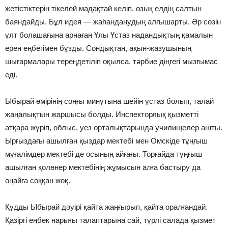
жетістіктерін тікелей мадақтай келіп, озық елдің салтын
баяндайды. Бұл идея — жаһанданудың алғышарты. Әр сөзін
ұлт болашағына арнаған Ұлы Ұстаз надандықтың қамалын
ерен еңбегімен бұзды. Сондықтан, ақын-жазушының
шығармалары тереңдетіліп оқылса, тәрбие діңгегі мызғымас
еді.
Ыбырай өмірінің соңғы минутына шейін ұстаз болып, талай
жаңалықтын жаршысы болды. Инспекторлық қызметті
атқара жүріп, облыс, уез орталықтарында училищелер ашты.
Ырғыздағы ашылған қыздар мектебі мен Омскіде тұңғыш
мұғалімдер мектебі де осының айғағы. Торғайда тұңғыш
ашылған қолөнер мектебінің жұмысын алға бастыру да
оңайға соққан жоқ.
Құдды Ыбырай дәуірі қайта жаңғырып, қайта оралғандай.
Қазіргі еңбек нарығы талаптарына сай, түрлі салада қызмет