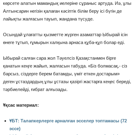
көрсете алатын мамандық иелеріне сұраныс артуда. Иә, ұлы
Алтынсарин негізін қалаған кәсіптік білім беру ісі бүгін де
лайықты жалғасын тауып, жандана түсуде.
Осындай ұлағатты қызметте жүрген азаматтар Ыбырай ісін
өнеге тұтып, ғұмырын халқына арнаса құба-құп болар еді.
Ыбырай салған сара жол Тәуелсіз Қазақстанмен бірге
қанатын кеңге жайып, жалғасын табуда. «Біз болмасақ,- сіз
барсыз, сіздерге берем батамды, үміт еткен достарым»
деген ұстаздардың ұлы ұстазы қазіргі жастарға кеңес береді,
тәрбиелейді, ғибрат алғызады.
Ұқсас материал:
ҰБТ: Талапкерлерге арналған эсселер топтамасы (72
эссе)