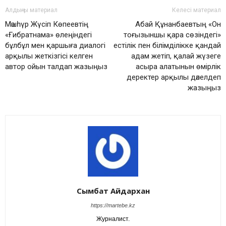
Алдыңғы материал
Келесі материал
Мәшһүр Жүсіп Көпеевтің
Абай Құнанбаевтың «Он
«Ғибратнама» өлеңіндегі
тоғызыншы қара сөзіндегі»
бұлбұл мен қаршыға диалогі
естілік пен білімділікке қандай
арқылы жеткізгісі келген
адам жетіп, қалай жүзеге
автор ойын талдап жазыңыз
асыра алатынын өмірлік
деректер арқылы дәлелдеп
жазыңыз
Сымбат Айдархан
https://martebe.kz
Журналист.