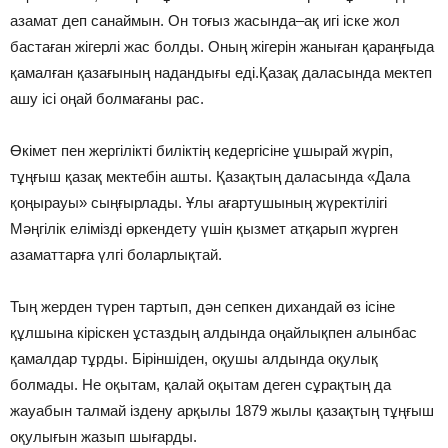
азамат деп санаймын. Он тоғыз жасында–ақ игі іске жол
бастаған жігерлі жас болды. Оның жігерін жаныған қараңғыда
қамалған қазағының надандығы еді.Қазақ даласында мектеп
ашу ісі оңай болмағаны рас.
Өкімет пен жергілікті биліктің кедергісіне ұшырай жүріп,
тұңғыш қазақ мектебін ашты. Қазақтың даласында «Дала
қоңырауы» сыңғырлады. Ұлы ағартушының жүректілігі
Мәңгілік елімізді өркендету үшін қызмет атқарып жүрген
азаматтарға үлгі боларлықтай.
Тың жерден түрен тартып, дән сепкен дихандай өз ісіне
құлшына кіріскен ұстаздың алдында оңайлықпен алынбас
қамалдар тұрды. Біріншіден, оқушы алдында оқулық
болмады. Не оқытам, қалай оқытам деген сұрақтың да
жауабын талмай іздену арқылы 1879 жылы қазақтың тұңғыш
оқулығын жазып шығарды.