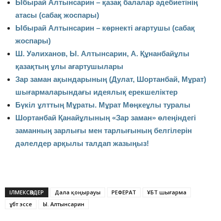
Ыбырай Алтынсарин – қазақ балалар әдебиетінің
атасы (сабақ жоспары)
Ыбырай Алтынсарин – көрнекті ағартушы (сабақ
жоспары)
Ш. Уәлиханов, Ы. Алтынсарин, А. Құнанбайұлы
қазақтың ұлы ағартушылары
Зар заман ақындарының (Дулат, Шортанбай, Мұрат)
шығармаларындағы идеялық ерекшеліктер
Бүкіл ұлттың Мұраты. Мұрат Мөңкеұлы туралы
Шортанбай Қанайұлының «Зар заман» өлеңіндегі
заманның зарлығы мен тарлығының белгілерін
дәлелдер арқылы талдап жазыңыз!
ІЛМЕКСӨЗДЕР
Дала қоңырауы
РЕФЕРАТ
ҰБТ шығарма
ұбт эссе
Ы. Алтынсарин