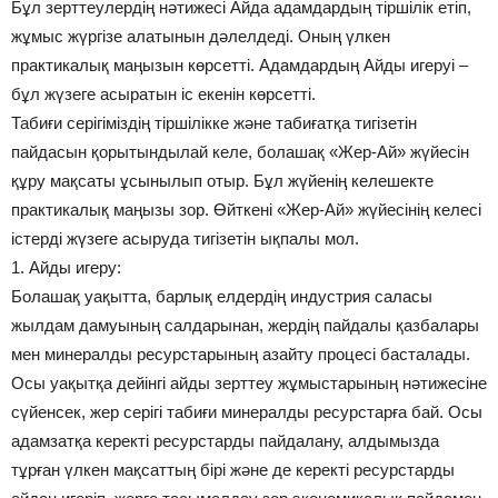
Бұл зерттеулердің нәтижесі Айда адамдардың тіршілік етіп,
жұмыс жүргізе алатынын дәлелдеді. Оның үлкен
практикалық маңызын көрсетті. Адамдардың Айды игеруі –
бұл жүзеге асыратын іс екенін көрсетті.
Табиғи серігіміздің тіршілікке және табиғатқа тигізетін
пайдасын қорытындылай келе, болашақ «Жер-Ай» жүйесін
құру мақсаты ұсынылып отыр. Бұл жүйенің келешекте
практикалық маңызы зор. Өйткені «Жер-Ай» жүйесінің келесі
істерді жүзеге асыруда тигізетін ықпалы мол.
1. Айды игеру:
Болашақ уақытта, барлық елдердің индустрия саласы
жылдам дамуының салдарынан, жердің пайдалы қазбалары
мен минералды ресурстарының азайту процесі басталады.
Осы уақытқа дейінгі айды зерттеу жұмыстарының нәтижесіне
сүйенсек, жер серігі табиғи минералды ресурстарға бай. Осы
адамзатқа керекті ресурстарды пайдалану, алдымызда
тұрған үлкен мақсаттың бірі және де керекті ресурстарды