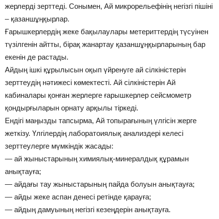
жерлерді зерттеді. Сонымен, Ай микрорельефінің негізгі пішіні
– қазаншұңқырлар.
Ғарышкерлердің жеке бақылаулары метериттердің түсуінен
түзілгенін айтты, бірақ жанартау қазаншұңқырларының бар
екенін де растады.
Айдың ішкі құрылысын оқып үйренуге ай сілкіністерін
зерттеудің нәтижесі көмектесті. Ай сілкіністерін Ай
кабиналары қонған жерлерге ғарышкерлер сейсмометр
қондырғыларын орнату арқылы тіркеді.
Ендігі маңызды тапсырма, Ай топырағының үлгісін жерге
жеткізу. Үлгілердің лаборатоиялық анализдері келесі
зерттеулерге мүмкіндік жасады:
— ай жыныстарының химиялық-минералдық құрамын
анықтауға;
— айдағы тау жыныстарының пайда болуын анықтауға;
— айды жеке аспан денесі ретінде қарауға;
— айдың дамуының негізгі кезеңдерін анықтауға.