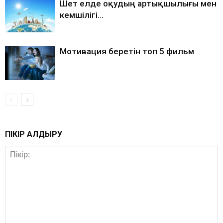
Шет елде оқудың артықшылығы мен
кемшілігі…
Мотивация беретін топ 5 фильм
ПІКІР ҚАЛДЫРУ