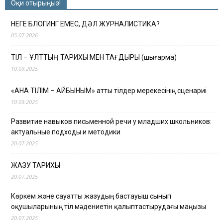
Оқи отырыңыз!
НЕГЕ БЛОГИНГ ЕМЕС, ДӘЛ ЖУРНАЛИСТИКА?
05.07.2026
ТІЛ – ҰЛТТЫҢ ТАРИХЫ МЕН ТАҒДЫРЫ (шығарма)
10.09.2025
«АНА ТІЛІМ – АЙБЫНЫМ» атты тілдер мерекесінің сценариі
10.09.2025
Развитие навыков письменной речи у младших школьников:
актуальные подходы и методики
20.07.2025
ЖАЗУ ТАРИХЫ
20.07.2025
Көркем және сауатты жазудың бастауыш сынып
оқушыларының тіл мәдениетін қалыптастырудағы маңызы
20.07.2025