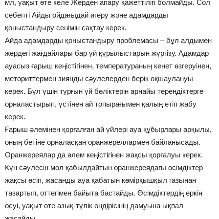
мл, уақыт өте келе Жерден апару қажеттілігі болмайды. Сол
себепті Айды ойдағыдай игеру және адамдарды
қоныстандыру сенімін сақтау керек.
Айда адамдарды қоныстандыру проблемасы – бұл алдымен
жердегі жағдайлары бар үй құрылыстарын жүргізу. Адамдар
ауасыз ғарыш кеңістігінен, температураның кенет өзгеруінен,
меториттермен зиянды сәулелерден берік оқшаулануы
керек. Бұл үшін тұрғын үй бөліктерін арнайы тереңдіктерге
орналастырып, үстінен ай топырағымен қалың етіп жабу
керек.
Ғарыш әлемінен қорғалған ай үйлері ауа құбырлары арқылы,
оның бетіне орналасқан оранжереялармен байланысады.
Оранжереялар да әлем кеңістігінен жақсы қорғалуы керек.
Күн сәулесін мол қабылдайтын оранжереядағы өсімдіктер
жақсы өсіп, жасанды ауа қабатын көмірқышқыл газынан
тазартып, оттегімен байыта бастайды. Өсімдіктердің еркін
өсуі, уақыт өте азық-түлік өндірісінің дамуына ықпал
жасайды.