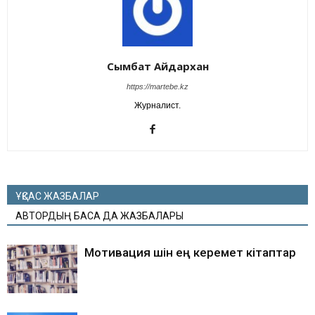
Сымбат Айдархан
https://martebe.kz
Журналист.
ҰҚСАС ЖАЗБАЛАР
АВТОРДЫҢ БАСҚА ДА ЖАЗБАЛАРЫ
Мотивация үшін ең керемет кітаптар