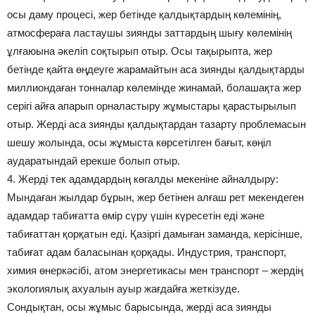
осы даму процесі, жер бетінде қалдықтардың көлемінің,
атмосфераға ластаушы зиянды заттардың шығу көлемінің
ұлғаюына әкеліп соқтырып отыр. Осы тақырыпта, жер
бетінде қайта өңдеуге жарамайтын аса зиянды қалдықтарды
миллиондаған тонналар көлемінде жинамай, болашақта жер
серігі айға апарып орналастыру жұмыстары қарастырылып
отыр. Жерді аса зиянды қалдықтардан тазарту проблемасын
шешу жолында, осы жұмыста көрсетілген бағыт, көңіл
аударатындай ерекше болып отыр.
4. Жерді тек адамдардың көгалды мекеніне айналдыру:
Мындаған жылдар бұрын, жер бетінен алғаш рет мекендеген
адамдар табиғатта өмір сүру үшін күресетін еді және
табиғаттан қорқатын еді. Қазіргі дамыған заманда, керісінше,
табиғат адам баласынан қорқады. Индустрия, транспорт,
химия өнеркәсібі, атом энергетикасы мен транспорт – жердің
экологиялық ахуалын ауыр жағдайға жеткізуде.
Сондықтан, осы жұмыс барысында, жерді аса зиянды