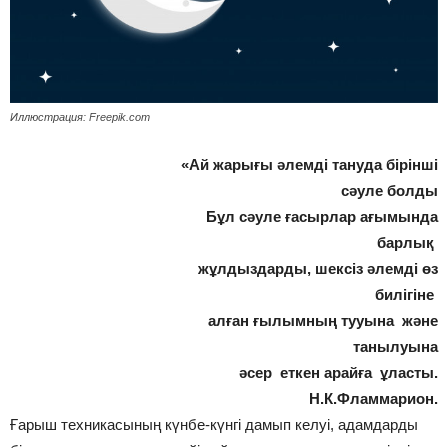
Иллюстрация: Freepik.com
«Ай жарығы әлемді тануда бірінші
сәуле болды
Бұл сәуле ғасырлар ағымында
барлық
жұлдыздарды, шексіз әлемді өз
билігіне
алған ғылымның тууына және
танылуына
әсер еткен арайға ұласты.
Н.К.Фламмарион.
Ғарыш техникасының күнбе-күнгі дамып келуі, адамдарды