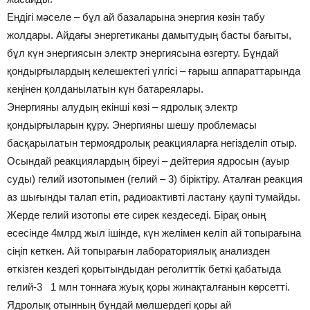
Ендігі мәселе – бұл ай базаларына энергия көзін табу
жолдары. Айдағы энергетиканы дамытудың басты бағыты,
бұл күн энергиясын электр энергиясына өзгерту. Бұндай
қондырғылардың келешектегі үлгісі – ғарыш аппараттарында
кеңінен қолданылатын күн батареялары.
Энергияны алудың екінші көзі – ядролық электр
қондырғыларын құру. Энергияны шешу проблемасы
басқарылатын термоядролық реакцияларға негізделіп отыр.
Осындай реакциялардың біреуі – дейтерия ядросын (ауыр
суды) гелий изотопымен (гелий – 3) біріктіру. Аталған реакция
аз шығынды талап етіп, радиоактивті ластану қаупі тумайды.
Жерде гелий изотопы өте сирек кездеседі. Бірақ оның
есесінде 4млрд жыл ішінде, күн желімен келіп ай топырағына
сіңіп кеткен. Ай топырағын лабораториялық анализден
өткізген кездегі қорытындыдан реголиттік беткі қабатыда
гелий-3 1 млн тоннаға жуық қоры жинақталғанын көрсетті.
Ядролық отынның бұндай мөлшердегі қоры ай