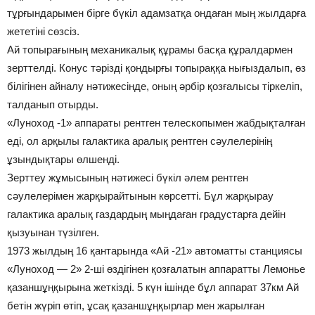
тұрғындарымен бірге бүкіл адамзатқа ондаған мың жылдарға
жететіні сөзсіз.
Ай топырағының механикалық құрамы басқа құралдармен
зерттелді. Конус тәрізді қондырғы топыраққа нығыздалып, өз
білігінен айналу нәтижесінде, оның әрбір қозғалысы тіркеліп,
талданып отырды.
«Луноход -1» аппараты рентген телескопымен жабдықталған
еді, ол арқылы галактика аралық рентген сәулелерінің
ұзындықтары өлшенді.
Зерттеу жұмысының нәтижесі бүкіл әлем рентген
сәулелерімен жарқырайтынын көрсетті. Бұл жарқырау
галактика аралық газдардың мыңдаған градустарға дейін
қызуынан түзілген.
1973 жылдың 16 қантарында «Ай -21» автоматты станциясы
«Луноход — 2» 2-ші өздігінен қозғалатын аппаратты Лемонье
қазаншұңқырына жеткізді. 5 күн ішінде бұл аппарат 37км Ай
бетін жүріп өтіп, ұсақ қазаншұңқырлар мен жарылған