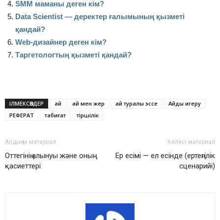
SMM маманы деген кім?
Data Scientist — деректер ғалымының қызметі
қандай?
Web-дизайнер деген кім?
Таргетологтың қызметі қандай?
ІЛМЕКСӨЗДЕР
ай
ай мен жер
ай туралы эссе
Айды игеру
РЕФЕРАТ
табиғат
тіршілік
Алдыңғы материал
Келесі материал
Оттегінің алынуы және оның
Ер есімі — ел есінде (ертеңгілік
қасиеттері
сценарийі)