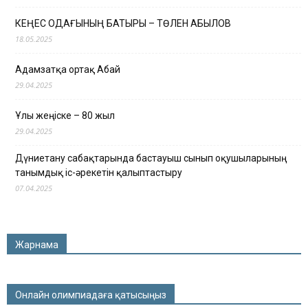
КЕҢЕС ОДАҒЫНЫҢ БАТЫРЫ – ТӨЛЕН ҚАБЫЛОВ
18.05.2025
Адамзатқа ортақ Абай
29.04.2025
Ұлы жеңіске – 80 жыл
29.04.2025
Дүниетану сабақтарында бастауыш сынып оқушыларының
танымдық іс-әрекетін қалыптастыру
07.04.2025
Жарнама
Онлайн олимпиадаға қатысыңыз