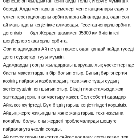
бірнеше он жылдықтан кейін айды толық игеруге мүмкіндік
береді. Алдымен ғарыш кемелері мен станциялары едәуір
үлкен геостационарлы орбиталарға айналады да, одан соң
ай маңындағы кеңістікке алмасады. Геостационарлыорбита
дегеніміз — бұл Жерден шамамен 35800 км биіктіктегі
шеңберлер экваторлы орбита.
Әрине адамдарға Ай не үшін қажет, одан қандай пайда түседі
деген сұрақтар тууы мүмкін.
Адамдардың соңғы жылдардағы шаруашылық әрекеттерінде
басты мақсаттардың бірі болып отыр. Бұның бәрі энергия
көзінің, пайдалы қазбалардың, таза және тұщы судың
жетіспеушілігінен шығып отыр. Біздің планетамызда жоқ
заттардың орнын алмастыру қажет. Сол себепті адамдар
Айға көз жүгіртеді. Бұл біздің ғарыш кеңістігіндегі көршіміз.
Айдың жерге жақындығы және жаңа ғарыш техникасына
қолайлы болуы оны жердегі проблемаларды шешуге
пайдалануға әкеліп соғады.
Ай ресурстарын мақсатқа сәйкес қолдану деген кезде, тек