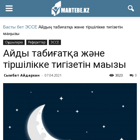
Басты бет
ЭССЕ
Айдың табиғатқа және тіршілікке тигізетін
маңызы
Оқушыларға
Рефераттар
ЭССЕ
Айдың табиғатқа және
тіршілікке тигізетін маңызы
Сымбат Айдархан
-
07.04.2021
3023
0