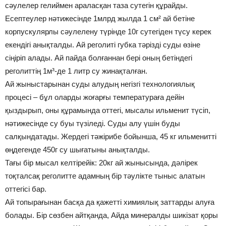
сәулелер гелиймен араласқан таза сутегін құрайды.
Есептеулер нәтижесінде 1млрд жылда 1 см² ай бетіне
корпускулярлы сәулелену түрінде 10г сутегіден түсу керек
екендігі анықталды. Ай реголиті губка тәрізді суды өзіне
сіңіріп алады. Ай пайда болғаннан бері оның бетіндегі
реголиттің 1м³-де 1 литр су жинақталған.
Ай жыныстарынан суды алудың негізгі технологиялық
процесі – бұл оларды жоғарғы температураға дейін
қыздырып, оны құрамында оттегі, мысалы ильменит түсіп,
нәтижесінде су буы түзіледі. Суды алу үшін буды
салқындатады. Жердегі тәжірибе бойынша, 45 кг ильменитті
өңдегенде 450г су шығатыны анықталды.
Тағы бір мысал келтірейік: 20кг ай жынысында, дәлірек
тоқталсақ реголитте адамның бір тәулікте тыныс алатын
оттегісі бар.
Ай топырағынан басқа да қажетті химиялық заттарды алуға
болады. Бір сөзбен айтқанда, Айда минералды шикізат қоры