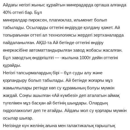
Айдағы негізгі жыныс құрайтын минерадарда орташа алғанда
40% оттегі бар. Бұл
минералдар пироксен, плагиоклаз, ильменит болып
табылады. Осыларды оттегіні өндіруде қолдану қажет. Ай
топырағынан оттегі ал технологиясы жердегі зертханаларда
пайдаланылған. АҚШ-та Ай бетінде оттегіні өндіру
өнеркәсібіне автоматтандырылған завод жобасы жасалған.
Бұл заводтың өндіргіштігі — -жылына 1000т дейін оттегіні
құрайды.
Негізгі тапсырмалардың бірі – бұл суды алу және
қорландыру болып табылады. Ай бетінде жоғарғы мұз
жамылғылары ретінде көп су құрамының болуы мүмкін
жағдай. Соңғы ашылған «Ай күмбезі» деп аталатын аймақ
түгелімен мұз басқан ай бетінің шыңдары. Олардың
гидролакколит деп те атайды. Айдағы мол су қорлары мүмкін
осылар шығар.
Негізінде күн желінің ағына мен галактикалық ғарыштық