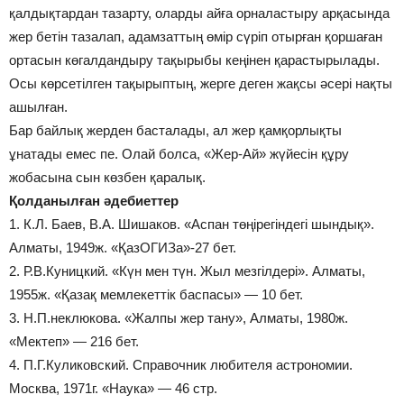
қалдықтардан тазарту, оларды айға орналастыру арқасында
жер бетін тазалап, адамзаттың өмір сүріп отырған қоршаған
ортасын көгалдандыру тақырыбы кеңінен қарастырылады.
Осы көрсетілген тақырыптың, жерге деген жақсы әсері нақты
ашылған.
Бар байлық жерден басталады, ал жер қамқорлықты
ұнатады емес пе. Олай болса, «Жер-Ай» жүйесін құру
жобасына сын көзбен қаралық.
Қолданылған әдебиеттер
1. К.Л. Баев, В.А. Шишаков. «Аспан төңірегіндегі шындық».
Алматы, 1949ж. «ҚазОГИЗа»-27 бет.
2. Р.В.Куницкий. «Күн мен түн. Жыл мезгілдері». Алматы,
1955ж. «Қазақ мемлекеттік баспасы» — 10 бет.
3. Н.П.неклюкова. «Жалпы жер тану», Алматы, 1980ж.
«Мектеп» — 216 бет.
4. П.Г.Куликовский. Справочник любителя астрономии.
Москва, 1971г. «Наука» — 46 стр.