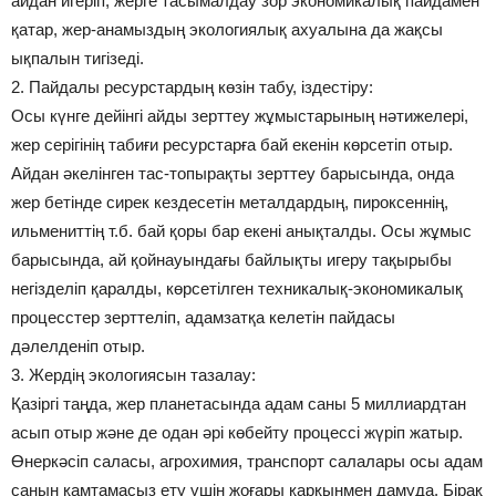
айдан игеріп, жерге тасымалдау зор экономикалық пайдамен
қатар, жер-анамыздың экологиялық ахуалына да жақсы
ықпалын тигізеді.
2. Пайдалы ресурстардың көзін табу, іздестіру:
Осы күнге дейінгі айды зерттеу жұмыстарының нәтижелері,
жер серігінің табиғи ресурстарға бай екенін көрсетіп отыр.
Айдан әкелінген тас-топырақты зерттеу барысында, онда
жер бетінде сирек кездесетін металдардың, пироксеннің,
ильмениттің т.б. бай қоры бар екені анықталды. Осы жұмыс
барысында, ай қойнауындағы байлықты игеру тақырыбы
негізделіп қаралды, көрсетілген техникалық-экономикалық
процесстер зерттеліп, адамзатқа келетін пайдасы
дәлелденіп отыр.
3. Жердің экологиясын тазалау:
Қазіргі таңда, жер планетасында адам саны 5 миллиардтан
асып отыр және де одан әрі көбейту процессі жүріп жатыр.
Өнеркәсіп саласы, агрохимия, транспорт салалары осы адам
санын қамтамасыз ету үшін жоғары қарқынмен дамуда. Бірақ