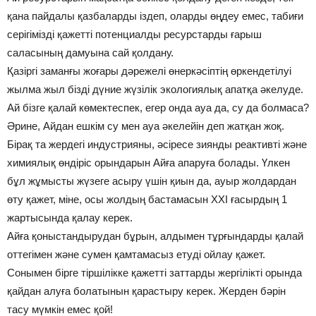
қана пайдалы қазбаларды іздеп, оларды өңдеу емес, табиғи
серігімізді қажетті потенциалды ресурстарды ғарыш
саласының дамуына сай қолдану.
Қазіргі заманғы жоғары дәрежелі өнеркәсіптің өркендетілуі
жылма жыл бізді дүние жүзілік экологиялық апатқа әкелуде.
Ай бізге қалай көмектеспек, егер онда ауа да, су да болмаса?
Әрине, Айдан ешкім су мен ауа әкелейін деп жатқан жоқ.
Бірақ та жердегі индустрияны, әсіресе зиянды реактивті және
химиялық өндіріс орындарын Айға апаруға болады. Үлкен
бұл жұмысты жүзеге асыру үшін қиын да, ауыр жолдардан
өту қажет, міне, осы жолдың бастамасын ХХІ ғасырдың 1
жартысында қалау керек.
Айға қоныстандырудан бұрын, алдымен тұрғындарды қалай
оттегімен және сумен қамтамасыз етуді ойлау қажет.
Сонымен бірге тіршілікке қажетті заттарды жергілікті орында
қайдан алуға болатынын қарастыру керек. Жерден бәрін
тасу мүмкін емес қой!