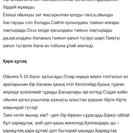
бірдей жұмады.
Екінші ойыншы зат жасырылған қолды тапса,ойынды
бастаушы сол болады.Сөйтіп қолындағы таяғын жоғары
лақтырады.Осы кезде қасындағы таяғын лақтырады
да,қасындағы баланың таяғын қағып түсіруі шарт.Таяқты
қағып түсірген бала өз тобына ұпай әкеледі.
Қара құлақ
Ойынға 5-10 бала қатысады.Олар оңаша жерге топталып өз
араларынан бір баланы қазық етіп белгілейді.Қазық тұрған
жерінде қозғалмай тұрады.Басқалары әрі кетеді.Содан кейін
ойынға қатысушылапр қазықты алыстан қоршап бірте-бірте
жақындай түседі
Таяп келіп мынау кім? –деп бір-бірінен сұрасады.Біреуі ойбай
бұл қарақұлақ қой!-деп қаша жөнеледі.Қалғандары да –
қарақұлақ,қара құлақ!-деп бытырай қашады.Қарақұлақ