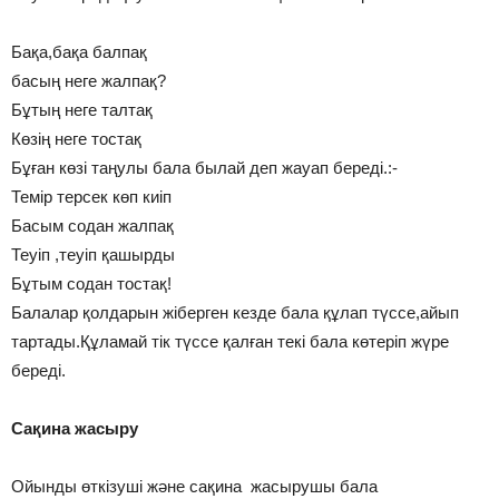
Бақа,бақа балпақ
басың неге жалпақ?
Бұтың неге талтақ
Көзің неге тостақ
Бұған көзі таңулы бала былай деп жауап береді.:-
Темір терсек көп киіп
Басым содан жалпақ
Теуіп ,теуіп қашырды
Бұтым содан тостақ!
Балалар қолдарын жіберген кезде бала құлап түссе,айып
тартады.Құламай тік түссе қалған текі бала көтеріп жүре
береді.
Сақина жасыру
Ойынды өткізуші және сақина жасырушы бала