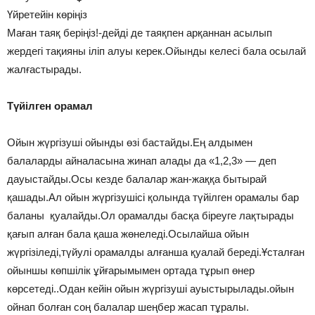
Үйретейін көріңіз
Маған таяқ беріңіз!-дейді де таяқпен арқаннан асылып
жердегі тақияны іліп алуы керек.Ойынды келесі бала осылай
жалғастырады.
Түйілген орамал
Ойын жүргізуші ойынды өзі бастайды.Ең алдымен
балаларды айналасына жинап алады да «1,2,3» — деп
дауыстайды.Осы кезде балалар жан-жаққа бытырай
қашады.Ал ойын жүргізушісі қолында түйілген орамалы бар
баланы қуалайды.Ол орамалды басқа біреуге лақтырады
қағып алған бала қаша жөнеледі.Осылайша ойын
жүргізіледі,түйулі орамалды алғанша қуалай береді.Ұсталған
ойыншы көпшілік ұйғарымымен ортада тұрып өнер
көрсетеді..Одан кейін ойын жүргізуші ауыстырылады.ойын
ойнап болған соң балалар шеңбер жасап тұралы.