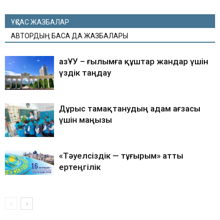
ҰҚСАС ЖАЗБАЛАР
АВТОРДЫҢ БАСҚА ДА ЖАЗБАЛАРЫ
ҚазҰУ – ғылымға құштар жандар үшін
үздік таңдау
Дұрыс тамақтанудың адам ағзасы
үшін маңызы
«Тәуелсіздік — тұғырым» атты
ертеңгілік