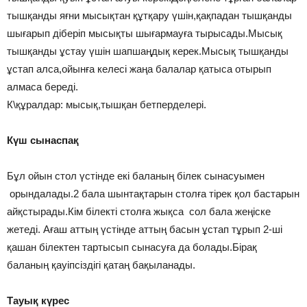
тышқанды яғни мысықтан құтқару үшін,қақпадан тышқанды
шығарып діберіп мысықты шығармауға тырысады.Мысық
тышқанды ұстау үшін шапшаңдық керек.Мысық тышқанды
ұстап алса,ойынға келесі жаңа балалар қатыса отырып
алмаса береді.
К\құралдар: мысық,тышқан бетперделері.
Күш сынаспақ
Бұл ойын стол үстінде екі баланың білек сынасуымен
орындалады.2 бала шынтақтарын столға тірек қол бастарын
айқстырады.Кім білекті столға жықса сол бала жеңіске
жетеді. Ағаш аттың үстінде аттың басын ұстап тұрып 2-ші
қашан білектен тартысып сынасуға да болады.Бірақ
баланың қауіпсіздігі қатаң бақыланады.
Тауық күрес