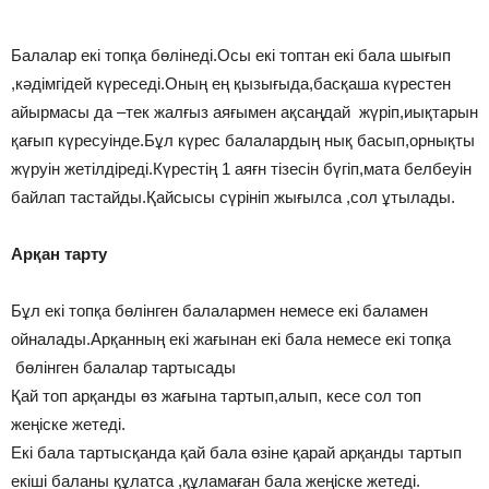
Балалар екі топқа бөлінеді.Осы екі топтан екі бала шығып
,кәдімгідей күреседі.Оның ең қызығыда,басқаша күрестен
айырмасы да –тек жалғыз аяғымен ақсаңдай жүріп,иықтарын
қағып күресуінде.Бұл күрес балалардың нық басып,орнықты
жүруін жетілдіреді.Күрестің 1 аяғн тізесін бүгіп,мата белбеуін
байлап тастайды.Қайсысы сүрініп жығылса ,сол ұтылады.
Арқан тарту
Бұл екі топқа бөлінген балалармен немесе екі баламен
ойналады.Арқанның екі жағынан екі бала немесе екі топқа
бөлінген балалар тартысады
Қай топ арқанды өз жағына тартып,алып, кесе сол топ
жеңіске жетеді.
Екі бала тартысқанда қай бала өзіне қарай арқанды тартып
екіші баланы құлатса ,құламаған бала жеңіске жетеді.