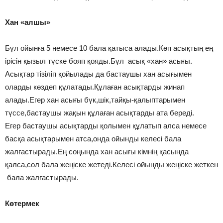
Хан «алшы»
Бұл ойынға 5 немесе 10 бала қатыса алады.Көп асықтың ең
ірісін қызыл түске бояп қояды.Бұл асық «хан» асығы.
Асықтар тізіліп қойылады да бастаушы хан асығымен
оларды көздеп құлатады.Құлаған асықтарды жинап
алады.Егер хан асығы бүк,шік,тайқы-қалыптарымен
түссе,бастаушы жақын құлаған асықтарды ата береді.
Егер бастаушы асықтарды қолымен құлатып алса немесе
басқа асықтарымен атса,онда ойынды келесі бала
жалғастырады.Ең соңында хан асығы кімнің қасында
қалса,сол бала жеңіске жетеді.Келесі ойынды жеңіске жеткен
бала жалғастырады.
Көтермек