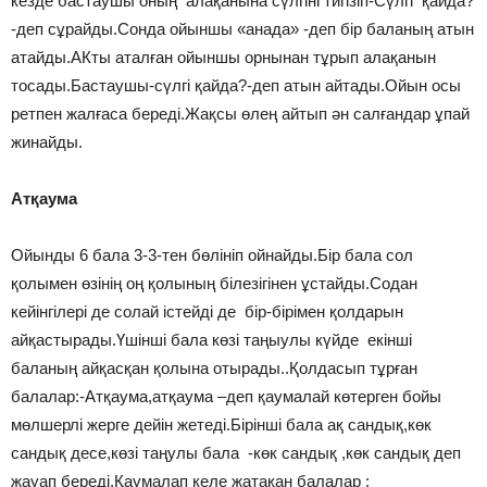
кезде бастаушы оның алақанына сүлгіні тигізіп-Сүлгі қайда?
-деп сұрайды.Сонда ойыншы «анада» -деп бір баланың атын
атайды.АКты аталған ойыншы орнынан тұрып алақанын
тосады.Бастаушы-сүлгі қайда?-деп атын айтады.Ойын осы
ретпен жалғаса береді.Жақсы өлең айтып ән салғандар ұпай
жинайды.
Атқаума
Ойынды 6 бала 3-3-тен бөлініп ойнайды.Бір бала сол
қолымен өзінің оң қолының білезігінен ұстайды.Содан
кейінгілері де солай істейді де бір-бірімен қолдарын
айқастырады.Үшінші бала көзі таңыулы күйде екінші
баланың айқасқан қолына отырады..Қолдасып тұрған
балалар:-Атқаума,атқаума –деп қаумалай көтерген бойы
мөлшерлі жерге дейін жетеді.Бірінші бала ақ сандық,көк
сандық десе,көзі таңулы бала -көк сандық ,көк сандық деп
жауап береді.Қаумалап келе жатақан балалар :