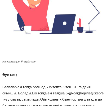
Иллюстрация: Freepik.com
Әуе таяқ
Балалар екі топқа бөлінеді.Әр топта 5-тен 10 –ға дейін
ойыншы. Болады.Екі топқа екі таяқша (жұмсақ)беріледі,жерге
түзу сызық сызылады.Ойыншының біреуі ортаға шығады да
бір алақанына зат жасырып,екінші қолының жұдырығын