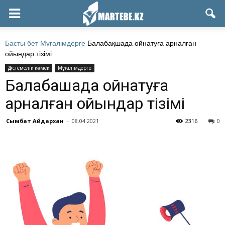
Басты бет
Мұғалімдерге
Балабақшада ойнатуға арналған
ойындар тізімі
Әдістемелік көмек
Мұғалімдерге
Балабақшада ойнатуға
арналған ойындар тізімі
Сымбат Айдархан
-
08.04.2021
2316
0