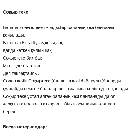
Соқыр теке
Балалар дөңгелене тұрады.Бір баланың көзі байланып
қойылады.
Балалар:Бота,бұзау,қозы,лақ
Қайда кеткен құлыншақ
Соқыртеке бақ-бақ
Мені ізден тап-тап
Деп тақпақтайды.
Содан кейін Соқыртеке (баланың көзі байлаулы(баларды
қуалайды немесе балалар оның жанына келіп түртіп қашады.
Соқыр теке ұстап алған баланың көзі байланады да ол
«соқыр теке» ролін атқарады.Ойын осылайын жалғаса
береді.
Басқа материалдар: