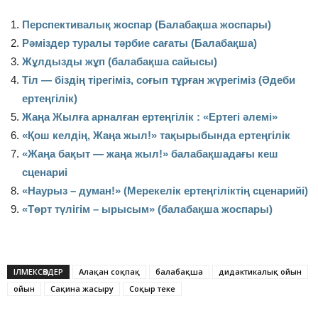
Перспективалық жоспар (Балабақша жоспары)
Рәміздер туралы тәрбие сағаты (Балабақша)
Жұлдызды жұп (балабақша сайысы)
Тіл — біздің тірегіміз, соғып тұрған жүрегіміз (Әдеби
ертеңгілік)
Жаңа Жылға арналған ертеңгілік : «Ертегі әлемі»
«Қош келдің, Жаңа жыл!» тақырыбында ертеңгілік
«Жаңа бақыт — жаңа жыл!» балабақшадағы кеш
сценариі
«Наурыз – думан!» (Мерекелік ертеңгіліктің сценарийі)
«Төрт түлігім – ырысым» (балабақша жоспары)
ІЛМЕКСӨЗДЕР
Алақан соқпақ
балабақша
дидактикалық ойын
ойын
Сақина жасыру
Соқыр теке