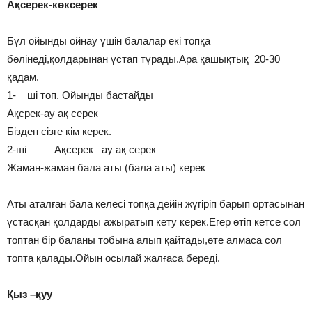
Ақсерек-көксерек
Бұл ойынды ойнау үшін балалар екі топқа
бөлінеді,қолдарынан ұстап тұрады.Ара қашықтық 20-30
қадам.
1- ші топ. Ойынды бастайды
Ақсрек-ау ақ серек
Бізден сізге кім керек.
2-ші Ақсерек –ау ақ серек
Жаман-жаман бала аты (бала аты) керек
Аты аталған бала келесі топқа дейін жүгіріп барып ортасынан
ұстасқан қолдарды ажыратып кету керек.Егер өтіп кетсе сол
топтан бір баланы тобына алып қайтады,өте алмаса сол
топта қалады.Ойын осылай жалғаса береді.
Қыз –қуу