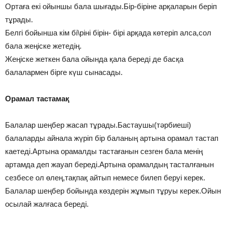
Ортаға екі ойыншы бала шығады.Бір-біріне арқаларын беріп
тұрады.
Белгі бойынша кім бі\ріні бірін- бірі арқада көтеріп алса,сол
бала жеңіске жетедің.
Жеңіске жеткен бала ойында қала береді де басқа
балалармен бірге күш сынасады.
Орамал тастамақ
Балалар шеңбер жасап тұрады.Бастаушы(тәрбиеші)
балаларды айнала жүріп бір баланың артына орамал тастап
каетеді.Артына орамалды тастағанын сезген бала менің
артамда деп жауап береді.Артына орамалдың тасталғанын
сезбесе ол өлең,тақпақ айтып немесе билеп беруі керек.
Балалар шеңбер бойында көздерін жұмып тұруы керек.Ойын
осылай жалғаса береді.