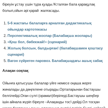
біреуін ұстау үшін тұра қуады.Ұсталған бала қарақұлақ
болып,ойын әрі қарай жалғасады.
5-6 жастағы балаларға арналған дидактикалық
ойындар картотекасы
Перспективалық жоспар (Балабақша жоспары)
«Қош бол, бөбекжай!» (сценарий)
Жолың болсын, балдырған! (балабақшамен қоштасу
сценариі)
Вагон сүйреген паровоз. Балабақшадағы ашық сабақ
Алақан соқпақ
Ойынға қатысушы балалар үйге немесе оңаша жерге
жиналады да дөңгелене отырады.Орталарынан бастаушы
белгілейді.Оған сүлгі (орамал)беріледі.Бастаушы шеңбер
ішін айнала жүріп біреуге –Алақанды тос!-дейді.Ол тосқан