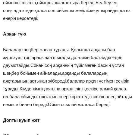
ойыншы шығып,ойынды жалғастыра береді.Белбеу ең
соңында кімде қалса сол ойыншы жеңіліске ұшырайды да өз
өнерін көрсетеді.
Арқан түю
Балалар шеңбер жасап тұрады. Қолында арқаны бар
жүргізуші топ арасынан шығады да:-ойын бастайды –деп
дауыстайды.Сонан соң арқанның түйілмеген басын ұстан
шеңбер бойымен айналады,арқанды балалардың
аяқтарының астынан жібереді.балалар арқан үстімен секіріп
тұрады.Кімде-кімнің аяғына арқан ілініп,секіре алмай қалса
ол бала ойынды тоқтатып өнер көрсетеді,тақпақ,өлең айтады
немесе билеп береді.Ойын осылай жалғаса береді.
Допты қуып жет