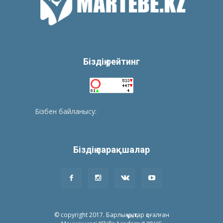
Біздің рейтинг
Бізбен байланысу:
tolegenberikbol@gmail.com
Біздің парақшалар
© copyright 2017. Барлық құқықтар қоғалған