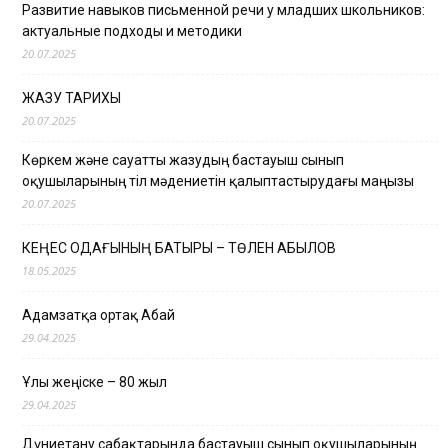
Развитие навыков письменной речи у младших школьников:
актуальные подходы и методики
20.07.2025
ЖАЗУ ТАРИХЫ
20.07.2025
Көркем және сауатты жазудың бастауыш сынып
оқушыларының тіл мәдениетін қалыптастырудағы маңызы
20.07.2025
КЕҢЕС ОДАҒЫНЫҢ БАТЫРЫ – ТӨЛЕН ҚАБЫЛОВ
18.05.2025
Адамзатқа ортақ Абай
29.04.2025
Ұлы жеңіске – 80 жыл
29.04.2025
Дүниетану сабақтарында бастауыш сынып оқушыларының