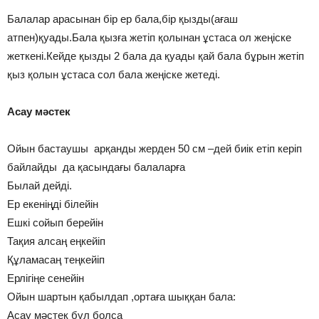
Балалар арасынан бір ер бала,бір қызды(ағаш
атпен)қуады.Бала қызға жетіп қолынан ұстаса ол жеңіске
жеткені.Кейде қызды 2 бала да қуады қай бала бұрын жетіп
қыз қолын ұстаса сол бала жеңіске жетеді.
Асау мәстек
Ойын бастаушы арқанды жерден 50 см –дей биік етіп керіп
байлайды да қасындағы балаларға
Былай дейді.
Ер екеніңді білейін
Ешкі сойып берейін
Тақия алсаң еңкейіп
Құламасаң теңкейіп
Ерлігіңе сенейін
Ойын шартын қабылдап ,ортаға шыққан бала:
Асау мәстек бұл болса