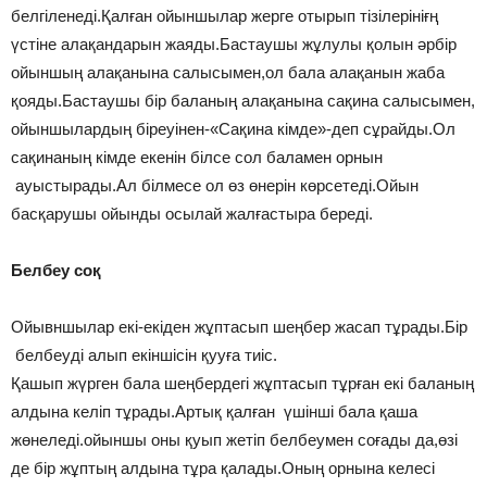
белгіленеді.Қалған ойыншылар жерге отырып тізілерініғң
үстіне алақандарын жаяды.Бастаушы жұлулы қолын әрбір
ойыншың алақанына салысымен,ол бала алақанын жаба
қояды.Бастаушы бір баланың алақанына сақина салысымен,
ойыншылардың біреуінен-«Сақина кімде»-деп сұрайды.Ол
сақинаның кімде екенін білсе сол баламен орнын
ауыстырады.Ал білмесе ол өз өнерін көрсетеді.Ойын
басқарушы ойынды осылай жалғастыра береді.
Белбеу соқ
Ойывншылар екі-екіден жұптасып шеңбер жасап тұрады.Бір
белбеуді алып екіншісін қууға тиіс.
Қашып жүрген бала шеңбердегі жұптасып тұрған екі баланың
алдына келіп тұрады.Артық қалған үшінші бала қаша
жөнеледі.ойыншы оны қуып жетіп белбеумен соғады да,өзі
де бір жұптың алдына тұра қалады.Оның орнына келесі