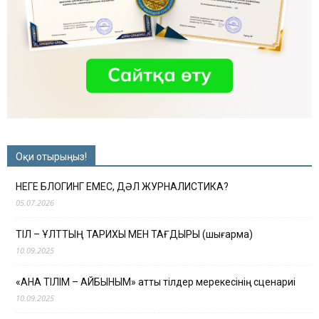
Оқи отырыңыз!
НЕГЕ БЛОГИНГ ЕМЕС, ДӘЛ ЖУРНАЛИСТИКА?
05.07.2026
ТІЛ – ҰЛТТЫҢ ТАРИХЫ МЕН ТАҒДЫРЫ (шығарма)
10.09.2025
«АНА ТІЛІМ – АЙБЫНЫМ» атты тілдер мерекесінің сценариі
10.09.2025