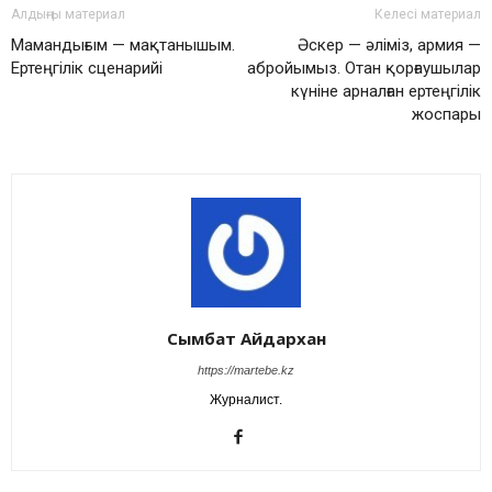
Алдыңғы материал
Келесі материал
Мамандығым — мақтанышым.
Әскер — әліміз, армия —
Ертеңгілік сценарийі
абройымыз. Отан қорғаушылар
күніне арналған ертеңгілік
жоспары
Сымбат Айдархан
https://martebe.kz
Журналист.