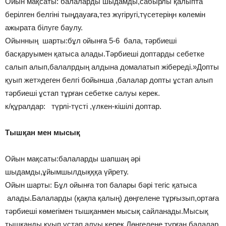
Ойын мақсаты: балаларды шыдамды,сабырлы қалыпта
берілген белгіні тыңдауаға,тез жүгіругі,түсетеріңн көлемін
ажырата білуге баулу.
Ойынның шарты:бұл ойынға 5-6 бала, тәрбиеші
басқаруымен қатыса алады.Тәрбиеші доптарды себетке
салып алып,балалрдың алдына домалатып жібереді.»Допты
қуып жет»деген белгі бойынша ,балалар допты ұстап алып
тәрбиеші ұстап тұрған себетке салуы керек.
к/құралдар: түрлі-түсті ,үлкен-кішілі доптар.
Тышқан мен мысық
Ойын мақсаты:балаларды шапшаң әрі
шыдамды,ұйымшылдықққа үйрету.
Ойын шарты: Бұл ойынға топ балары бәрі тегіс қатыса
алады.Балаларды (қақпа қалың) дөңгелене тұрғызып,ортаға
тәрбиеші көмегімен тышқанмен мысық сайланады.Мысық
тышқанды қуып ұстап алуы керек.Дөңгелене тұрған балалар