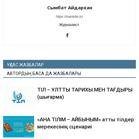
Сымбат Айдархан
https://martebe.kz
Журналист.
ҰҚСАС ЖАЗБАЛАР
АВТОРДЫҢ БАСҚА ДА ЖАЗБАЛАРЫ
ТІЛ – ҰЛТТЫҢ ТАРИХЫ МЕН ТАҒДЫРЫ
(шығарма)
«АНА ТІЛІМ – АЙБЫНЫМ» атты тілдер
мерекесінің сценариі