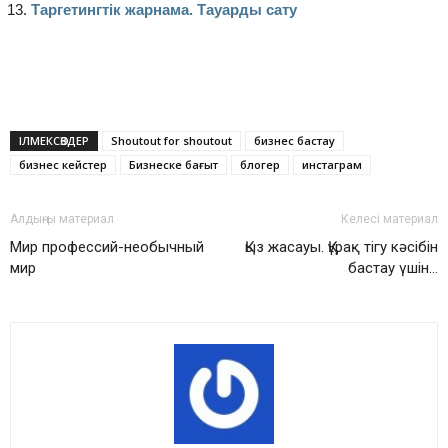
Таргетингтік жарнама. Тауарды сату
ІЛМЕКСӨЗДЕР
Shoutout for shoutout
бизнес бастау
бизнес кейстер
Бизнеске бағыт
блогер
инстаграм
Алдыңғы материал
Келесі материал
Мир профессий-необычный
Қыз жасауы. Құрақ тігу кәсібін
мир
бастау үшін…