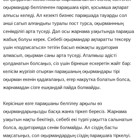
оқырмандар белгіленген парақшаға кіріп, қосымша ақпарат
алғысы келеді. Ал кезекті бизнес парақшада тауарды сол
әнші сатып алғандығы туралы пост турса, оқырманнның
сенімділігі арта түседі. Дәл осы жарнама уақытында парақша
жабық болуы керек. Себебі оқырмандар ақпаратты тексеру
үшін «подписаться» тетігін басып екіжақты аудитория
алмасып, оқырман саны арта түседі. Аталмыш әдісті
қолданатын болсаңыз, сіз үшін бірнеше ескеретін жайт бар:
келісім жүргізіп отырған парақшаның оқырмандары тірі
оқырман екенін қадағалаңыз, егер накрутка болатын болса,
жарнамадан сізге ешқандай пайда болмайды.
Керісінше өзге парақшаны белгілеу арқылы өз
оқырмандарыңызды басқа жанға тіркеп бересіз. Жарнама
уақытын нақты бекітіңіз, себебі екі түрлі уақытта салынатын
болса, аудиторияда сенім болмайды. Ал сіздің басты
мақсатыңыз, сол оқырмандардың сіздің парақшаға тіркелуі.