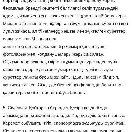
бәрін орындауға сіздің хештегіңіз себепкер болу керек.
Фирмалық брендті хештегті белгілегісі келіп тұратындай,
әдемі, қызық хештегті жазғысы келіп тұратындай болу керек.
Мысалға алатын болсақ, бір ғана жұмыртқаның суреті ең көп
лүпіл жинаса, ал #liketheegg хештегімен жүктелген суреттер
саны өте көп. Мыңнан аса
хештегтер ойластырылып, бір жұмыртқанын түрлі
фотоларын желі қолданушылары жарыса салған.
Оқырмандар рекордқа кірген жұмыртқа суретіндегі лүпіл
санынан өздері жүктеген жұмыртқаның түрлі қызықты
суреттері лайкты басым жинайтындығына сенім білдіріп,
жарысат түскен. Сіздің де бизнес профиліңіздің бағытына
қарай түрлі хештег ойлап табуға болады
5. Giveaway. Қайтарып бер әдісі. Қазіргі кезде біздің
арамызда ол «гив» деп аталады. Иә, бұл әдіс бәріне таныс.
Керемет сыйлықты тігіп, спонсорларға жазылуды сұрайтын.
Сіз де сол спонсорлар қатарына қосылып, оқырман санын