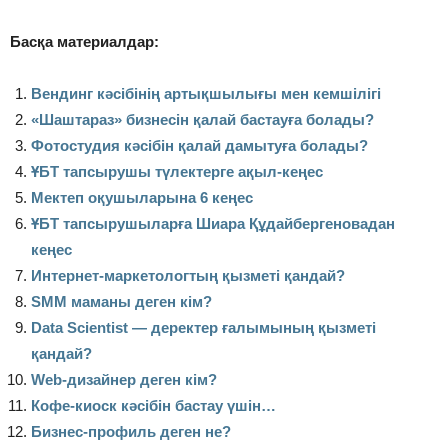
Басқа материалдар:
Вендинг кәсібінің артықшылығы мен кемшілігі
«
Шаштараз» бизнесін қалай бастауға болады?
Фотостудия кәсібін қалай дамытуға болады?
ҰБТ тапсырушы түлектерге ақыл-кеңес
Мектеп оқушыларына 6 кеңес
ҰБТ тапсырушыларға Шиара Құдайбергеновадан
кеңес
Интернет-маркетологтың қызметі қандай?
SMM маманы деген кім?
Data Scientist — деректер ғалымының қызметі
қандай?
Web-дизайнер деген кім?
Кофе-киоск кәсібін бастау үшін…
Бизнес-профиль деген не?