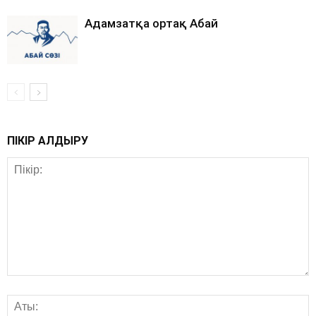
Адамзатқа ортақ Абай
ПІКІР ҚАЛДЫРУ