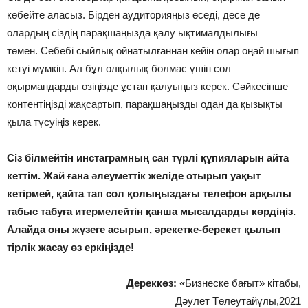
көбейте аласыз. Бірден аудиторияңыз өседі, десе де
олардың сіздің парақшаңызда қалу ықтималдылығы
төмен. Себебі сыйлық ойнатылғаннан кейін олар оңай шығып
кетуі мүмкін. Ал бұл олқылық болмас үшін сол
оқырмандарды өзіңізде ұстап қалуыңыз керек. Сәйкесінше
контентіңізді жақсартып, парақшаңызды одан да қызықты
қыла түсуіңіз керек.
Сіз білмейтін инстаграмның сан түрлі құпияларын айта
кеттім. Жай ғана әлеуметтік желіде отырып уақыт
кетірмей, қайта тап сол қолыңыздағы телефон арқылы
табыс табуға итермелейтін қанша мысалдарды көрдіңіз.
Алайда оны жүзеге асырып, әрекетке-берекет қылып
тірлік жасау өз еркіңізде!
Дереккөз: «
Бизнеске бағыт» кітабы,
Дәулет Төлеутайұлы,2021