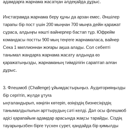
адамдарға жарнама жасатқан әлдеқайда дұрыс.
Инстаграмда жарнама беру құны да арзан емес. Әншілер
тарапы бір пост үшін 200 мыңнан 700 мыңға дейін қаражат
сұраса, алдыңғы көшті вайнерлер бастап тұр. Юфрейм
командасы постты 900 мың теңгеге жарнамаласа, вайнер
Сека 1 миллионнан жоғары ақша алады. Сол себепті
танымал жандарға жарнама жасату алдында өз
қаражатыңызды, жарнаманың тиімділігін сараптап алған
дұрыс.
3. Флешмоб (Challenge) ұйымдастырыңыз. Аудиторияңызды
бір сергітіп, жүлде ұтуға
ыңталандырып, көңілін көтеріп, өзіңіздің бизнесіңіздің
танымалдылығын арттырудың сәті келді. Дәл осы флешмоб
әдісі қарапайым адамдар арасында жақсы тарайды. Сіздің
тауарыңызбен бірге түскен сурет, қандайда бір қимылды