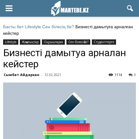
Басты бет
Lifestyle
Сен білесің бе?
Бизнесті дамытуға арналған
кейстер
Lifestyle
Жаңалықтар
Оқушыларға
Сен білесің бе?
Студенттерге
Бизнесті дамытуға арналған
кейстер
Сымбат Айдархан
-
12.02.2021
1114
0