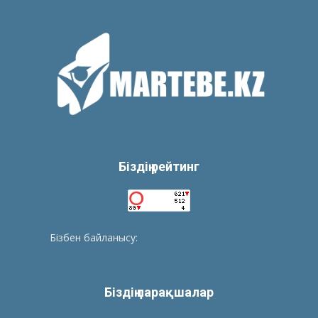
Біздің рейтинг
Бізбен байланысу:
tolegenberikbol@gmail.com
Біздің парақшалар