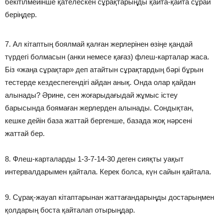
бекітілмейінше қателескен сұрақтарыңды қайта-қайта сұрай
беріңдер.
7. Ал кітаптың боялмай қалған жерлерінен өзіңе қандай
түрдегі болмасын (анки немесе қағаз) флеш-карталар жаса.
Біз «жаңа сұрақтар» деп атайтын сұрақтардың бәрі бұрын
тестерде кездеспегендігі айдан анық. Онда олар қайдан
алынады? Әрине, сен жоғарыдағыдай жұмыс істеу
барысында боямаған жерлерден алынады. Сондықтан,
кешке дейін база жаттай бергенше, базада жоқ нәрсені
жаттай бер.
8. Флеш-карталарды 1-3-7-14-30 деген сияқты уақыт
интервалдарымен қайтала. Керек болса, күн сайын қайтала.
9. Сұрақ-жауап кітаптарынан жаттағандарыңды достарыңмен
қолдарың боста қайталап отырыңдар.