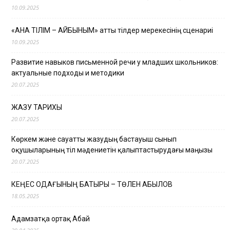
10.09.2025
«АНА ТІЛІМ – АЙБЫНЫМ» атты тілдер мерекесінің сценариі
10.09.2025
Развитие навыков письменной речи у младших школьников:
актуальные подходы и методики
20.07.2025
ЖАЗУ ТАРИХЫ
20.07.2025
Көркем және сауатты жазудың бастауыш сынып
оқушыларының тіл мәдениетін қалыптастырудағы маңызы
20.07.2025
КЕҢЕС ОДАҒЫНЫҢ БАТЫРЫ – ТӨЛЕН ҚАБЫЛОВ
18.05.2025
Адамзатқа ортақ Абай