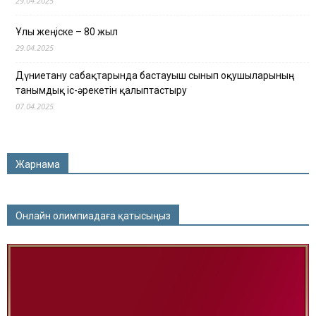
29.04.2025
Ұлы жеңіске – 80 жыл
29.04.2025
Дүниетану сабақтарында бастауыш сынып оқушыларының
танымдық іс-әрекетін қалыптастыру
07.04.2025
Жарнама
Онлайн олимпиадаға қатысыңыз