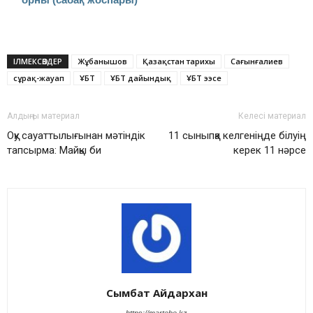
ІЛМЕКСӨЗДЕР
Жұбанышов
Қазақстан тарихы
Сағынғалиев
сұрақ-жауап
ҰБТ
ҰБТ дайындық
ҰБТ ээсе
Алдыңғы материал
Келесі материал
Оқу сауаттылығынан мәтіндік
11 сыныпқа келгеніңде білуің
тапсырма: Майқы би
керек 11 нәрсе
Сымбат Айдархан