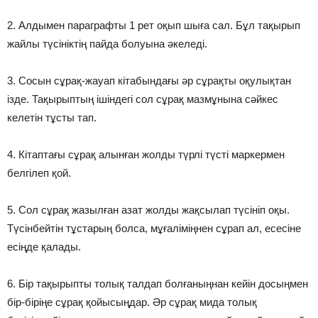
2. Алдымен параграфты 1 рет оқып шыға сал. Бұл тақырып
жайлы түсініктің пайда болуына әкеледі.
3. Сосын сұрақ-жауап кітабындағы әр сұрақты оқулықтан
ізде. Тақырыптың ішіндегі сол сұрақ мазмұнына сәйкес
келетін тұсты тап.
4. Кітаптағы сұрақ алынған жолды түрлі түсті маркермен
белгілеп қой.
5. Сол сұрақ жазылған азат жолды жақсылап түсініп оқы.
Түсінбейтін тұстарың болса, мұғаліміңнен сұрап ал, есесіне
есіңде қалады.
6. Бір тақырыпты толық талдап болғаныңнан кейін досыңмен
бір-біріңе сұрақ қойысыңдар. Әр сұрақ мида толық