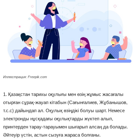
Иллюстрация: Freepik.com
1. Қазақстан тарихы оқулығы мен өзің жұмыс жасағалы
отырған сұрақ-жауап кітабын (Сағынғалиев, Жұбанышов,
т.с.с) дайындап ал. Оқулық өзіңдікі болуы шарт. Немесе
электронды нұсқадағы оқулықтарды жүктеп алып,
принтерден тарау-тарауымен шығарып алсаң да болады.
Әйтеуір үстін, астын сызуға жараса болғаны.