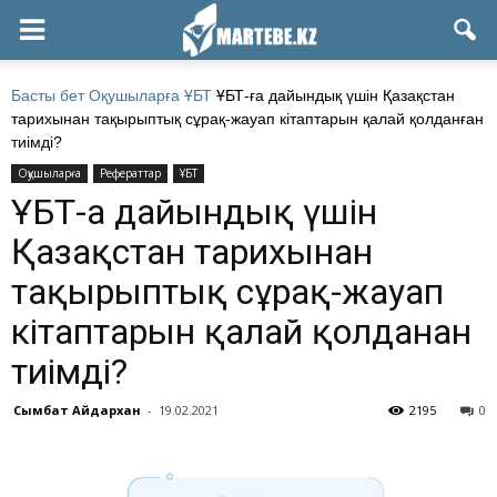
Басты бет
Оқушыларға
ҰБТ
ҰБТ-ға дайындық үшін Қазақстан
тарихынан тақырыптық сұрақ-жауап кітаптарын қалай қолданған
тиімді?
Оқушыларға
Рефераттар
ҰБТ
ҰБТ-ға дайындық үшін
Қазақстан тарихынан
тақырыптық сұрақ-жауап
кітаптарын қалай қолданған
тиімді?
Сымбат Айдархан
-
19.02.2021
2195
0