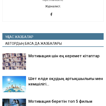
https://martebe.kz
Журналист.
ҰҚСАС ЖАЗБАЛАР
АВТОРДЫҢ БАСҚА ДА ЖАЗБАЛАРЫ
Мотивация үшін ең керемет кітаптар
Шет елде оқудың артықшылығы мен
кемшілігі…
Мотивация беретін топ 5 фильм