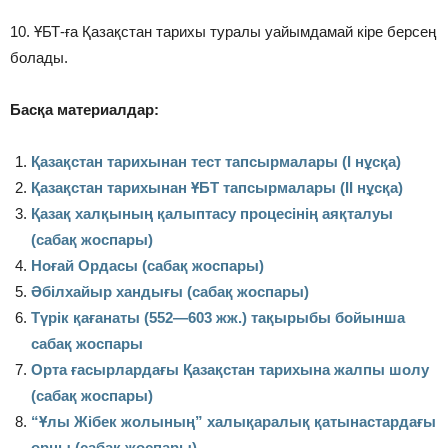
10. ҰБТ-ға Қазақстан тарихы туралы уайымдамай кіре берсең
болады.
Басқа материалдар:
Қазақстан тарихынан тест тапсырмалары (І нұсқа)
Қазақстан тарихынан ҰБТ тапсырмалары (ІІ нұсқа)
Қазақ халқының қалыптасу процесінің аяқталуы
(сабақ жоспары)
Ноғай Ордасы (сабақ жоспары)
Әбілхайыр хандығы (сабақ жоспары)
Түрiк қағанаты (552—603 жж.) тақырыбы бойынша
сабақ жоспары
Орта ғасырлардағы Қазақстан тарихына жалпы шолу
(сабақ жоспары)
“Ұлы Жібек жолының” халықаралық қатынастардағы
орны (сабақ жоспары)