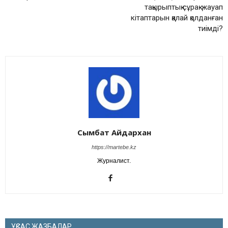
тақырыптық сұрақ-жауап
кітаптарын қалай қолданған
тиімді?
Сымбат Айдархан
https://martebe.kz
Журналист.
ҰҚСАС ЖАЗБАЛАР