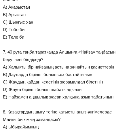
A) Ақарыстан
B) Арыстан
C) Шыңғыс хан
D) Төбе би
E) Төле би
7. 40 руға таңба таратқанда Алшынға «Найза» таңбасын
беруі нені білдіреді?
A) Халықты бір найзаның астына жинайтын қасиеттерін
B) Дауларда бірінші болып сөз бастайтынын
C) Жаудың қайдан келетінін жорамалдап білетінін
D) Жауға бірінші болып шабатындығын
E) Найзамен аңшылық жасап халқына азық табатынын
8. Қазақтардың шығу тегіне қатысты аңыз әңгімелерде
Майқы би кімнің замандасы?
A) Ыбырайымның