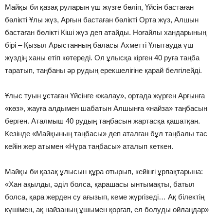
Майқы би қазақ руларын үш жүзге бөліп, Үйсін бастаған
бөлікті Ұлы жүз, Арғын бастаған бөлікті Орта жүз, Алшын
бастаған бөлікті Кіші жүз деп атайды. Ноғайлы хандарының
бірі – Қызыл Арыстанның баласы Ахметті Ұлытауда үш
жүздің ханы етіп көтереді. Ол ұлысқа кірген 40 руға таңба
таратып, таңбаны әр рудың ерекшелігіне қарай белгілейді.
Ұлыс туын ұстаған Үйсінге «жалау», ортада жүрген Арғынға
«көз», жауға алдымен шабатын Алшынға «найза» таңбасын
берген. Аталмыш 40 рудың таңбасын жартасқа қашатқан.
Кезінде «Майқының таңбасы» деп аталған бұл таңбалы тас
кейін жер атымен «Нұра таңбасы» аталып кеткен.
Майқы би қазақ ұлысын құра отырып, кейінгі ұрпақтарына:
«Хан ақылды, әділ болса, қарашасы ынтымақты, батыл
болса, қара жерден су ағызып, кеме жүргізеді… Ақ білектің
күшімен, ақ найзаның ұшымен қорғап, ел болуды ойлаңдар»