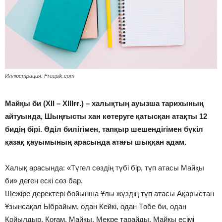
Иллюстрация: Freepik.com
Майқы би (ХІІ – ХІІІғғ.) – халықтың ауызша тарихының
айтуында, Шыңғысты хан көтеруге қатысқан атақты 12
бидің бірі. Әділ билігімен, тапқыр шешендігімен бүкіл
қазақ қауымының арасында атағы шыққан адам.
Халық арасында: «Түгел сөздің түбі бір, түп атасы Майқы
би» деген ескі сөз бар.
Шежіре деректері бойынша Ұлы жүздің түп атасы Ақарыстан
Ұзынсақал Ыбрайым, одан Кейкі, одан Төбе би, одан
Қойылдыр, Қоғам, Майқы, Мекре тарайды. Майқы есімі