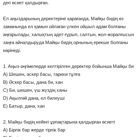
деп өсиет қалдырған.
Ел аңыздарының деректеріне қарағанда, Майқы бидің өз
заманында ел қамын ойлаған үлкен ойшыл адам болғаны
аңғарылады, халықтың әдет-ғұрып, салтын, жол-жоралғысын
заңға айналдыруда Майқы бидің орнының ерекше болғаны
көрінеді.
1. Аңыз-әңгімелерде келтірілген деректер бойынша Майқы би
A) Шешен, әскер басы, тарихи тұлға
B) Әскер басы, дана би, хан
C) Би, шешен, үш жүздің ханы
D) Ақылгөй дана, ел билеуші
E) Батыр, дана, хан
2. Майқы бидің кейінгі ұрпақтарына қалдырған өсиеті
A) Бірлік бар жерде тірлік бар