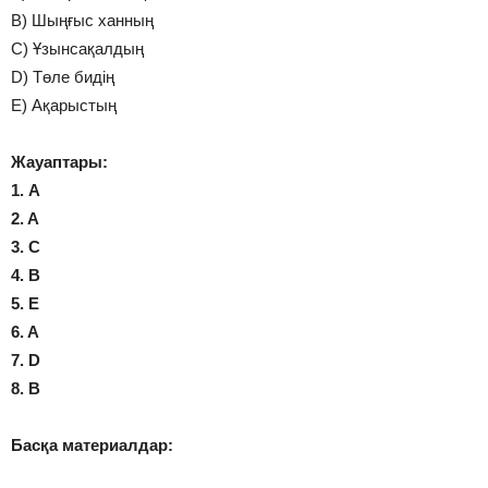
B) Шыңғыс ханның
C) Ұзынсақалдың
D) Төле бидің
E) Ақарыстың
Жауаптары:
1. A
2. A
3. C
4. B
5. E
6. A
7. D
8. B
Басқа материалдар: