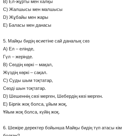
B) Ел-жұрты мен халқы
C) Жалшысы мен малшысы
D) Жұбайы мен жары
E) Баласы мен данасы
5. Майқы бидің өсиетіне сай даналық сөз
A) Ел – елінде,
Гүл – жерінде.
B) Сөздің көркі – мақал,
Жүздің көркі – сақал.
C) Суды шым тоқтатар,
Сөзді шын тоқтатар.
D) Шешеннің сөзі мерген, Шебердің көзі мерген.
E) Бірлік жоқ болса, ұйым жоқ,
Ұйым жоқ болса, күйің жоқ.
6. Шежіре деректер бойынша Майқы бидің түп атасы кім
болған?