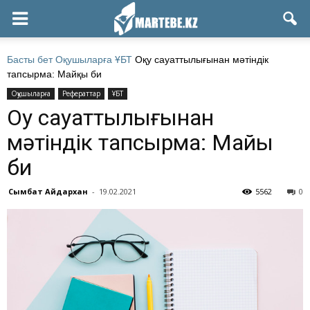
Басты бет
Оқушыларға
ҰБТ
Оқу сауаттылығынан мәтіндік
тапсырма: Майқы би
Оқушыларға
Рефераттар
ҰБТ
Оқу сауаттылығынан
мәтіндік тапсырма: Майқы
би
Сымбат Айдархан
-
19.02.2021
5562
0