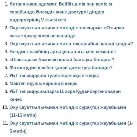
Астана және адамзат. Бейбітшілік пен келісім
сарайында Әлемдік және дәстүрлі діндер
лидерлерінің V съезі өтті
Оқу сауаттылығынан мәтіндік тапсырма. «Отырар
сазы» қазақ өнері аспанында
Оқу сауаттылығынан мәтін тақырыбын қалай қояды?
Вендинг кәсібінің артықшылығы мен кемшілігі
«Шаштараз» бизнесін қалай бастауға болады?
Фотостудия кәсібін қалай дамытуға болады?
ҰБТ тапсырушы түлектерге ақыл-кеңес
Мектеп оқушыларына 6 кеңес
ҰБТ тапсырушыларға Шиара Құдайбергеновадан
кеңес
Оқу сауаттылығынан мәтіндік сұрақтар жауабымен
(11-15 мәтін)
Оқу сауаттылығынан мәтіндік сұрақтар жауабымен (1-
5 мәтін)