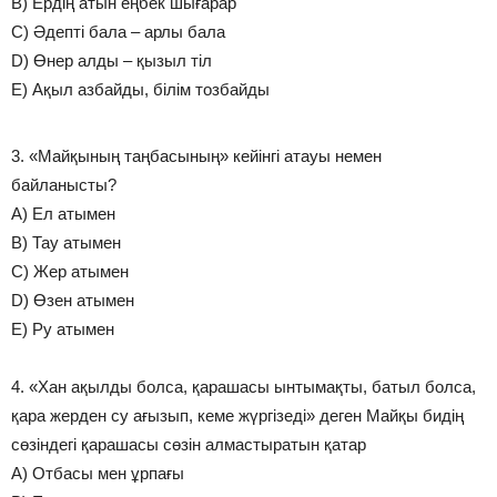
B) Ердің атын еңбек шығарар
C) Әдепті бала – арлы бала
D) Өнер алды – қызыл тіл
E) Ақыл азбайды, білім тозбайды
3. «Майқының таңбасының» кейінгі атауы немен
байланысты?
A) Ел атымен
B) Тау атымен
C) Жер атымен
D) Өзен атымен
E) Ру атымен
4. «Хан ақылды болса, қарашасы ынтымақты, батыл болса,
қара жерден су ағызып, кеме жүргізеді» деген Майқы бидің
сөзіндегі қарашасы сөзін алмастыратын қатар
A) Отбасы мен ұрпағы