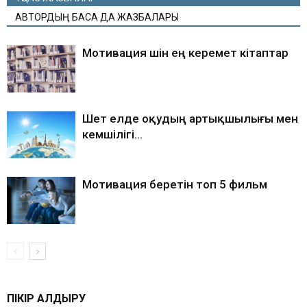
АВТОРДЫҢ БАСҚА ДА ЖАЗБАЛАРЫ
Мотивация үшін ең керемет кітаптар
Шет елде оқудың артықшылығы мен
кемшілігі…
Мотивация беретін топ 5 фильм
ПІКІР ҚАЛДЫРУ