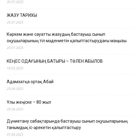
20.07.2025
ЖАЗУ ТАРИХЫ
20.07.2025
Көркем және сауатты жазудың бастауыш сынып
оқушыларының тіл мәдениетін қалыптастырудағы маңызы
20.07.2025
КЕҢЕС ОДАҒЫНЫҢ БАТЫРЫ – ТӨЛЕН ҚАБЫЛОВ
18.05.2025
Адамзатқа ортақ Абай
29.04.2025
Ұлы жеңіске – 80 жыл
29.04.2025
Дүниетану сабақтарында бастауыш сынып оқушыларының
танымдық іс-әрекетін қалыптастыру
07.04.2025