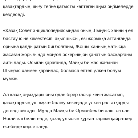
қазақтардың шығу тегіне қатысты көптеген аңыз әңгімелерде
кездеседі.
«Қазақ Совет энциклопедиясында» оның Шыңғыс ханның ел
бастау ісіне көмектесіп, ақылшысы, өзі жорыққа аттанғанда
орнына қалдыратын биі болғаны, Жошы ханның Батысқа
жасаған жорығында моңғол әскерінің он қанатын басқарғаны
айтылады. Осыған қарағанда, Майқы би жас жағынан
Шыңғыс ханмен қарайлас, болмаса ептеп үлкен болуы
мүмкін.
Ал қазақ аңыздары оны одан бірер ғасыр кейін жасатып,
қазақтардың үш жүзге бөліну кезеңінде үлкен рөл атқарды
дегенді айтады. Мұнда Майқы би Орманбек би өліп, он сан
Ноғай елі бүлінгенде, қазақ ұлысын құрған тарихи қайраткер
есебінде көрсетіледі.