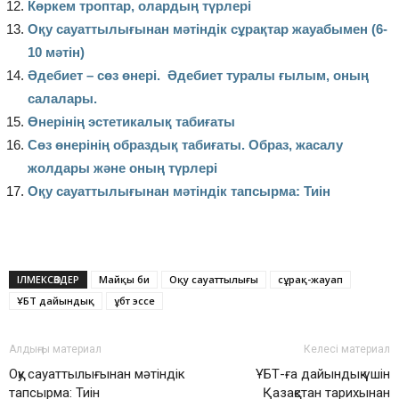
Көркем троптар, олардың түрлері
Оқу сауаттылығынан мәтіндік сұрақтар жауабымен (6-
10 мәтін)
Әдебиет – сөз өнері. Әдебиет туралы ғылым, оның
салалары.
Өнерінің эстетикалық табиғаты
Сөз өнерінің образдық табиғаты. Образ, жасалу
жолдары және оның түрлері
Оқу сауаттылығынан мәтіндік тапсырма: Тиін
ІЛМЕКСӨЗДЕР
Майқы би
Оқу сауаттылығы
сұрақ-жауап
ҰБТ дайындық
ұбт эссе
Алдыңғы материал
Келесі материал
Оқу сауаттылығынан мәтіндік
ҰБТ-ға дайындық үшін
тапсырма: Тиін
Қазақстан тарихынан