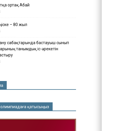
тқа ортақ Абай
5
іске – 80 жыл
5
ану сабақтарында бастауыш сынып
арының танымдық іс-әрекетін
астыру
5
ма
 олимпиадаға қатысыңыз