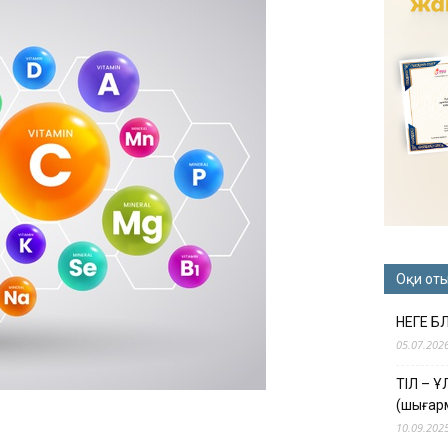
Оқи от
НЕГЕ Б
05.07.202
ТІЛ – 
(шығар
10.09.202