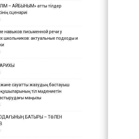
ІЛІМ – АЙБЫНЫМ» атты тілдер
інің сценариі
5
е навыков письменной речи у
х школьников: актуальные подходы и
ки
5
ТАРИХЫ
5
 және сауатты жазудың бастауыш
оқушыларының тіл мәдениетін
астырудағы маңызы
5
 ОДАҒЫНЫҢ БАТЫРЫ – ТӨЛЕН
В
5