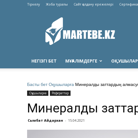
Тіркелу
Жоба туралы
Сайт қолдану ережелері
Сертифика
Martebe.kz
білім
сайты
НЕГІЗГІ БЕТ
МҰҒАЛІМДЕРГЕ
ОҚУШЫЛАР
Басты бет
Оқушыларға
Минералды заттардың алмас
Оқушыларға
Рефераттар
Минералды заттар
Сымбат Айдархан
-
15.04.2021