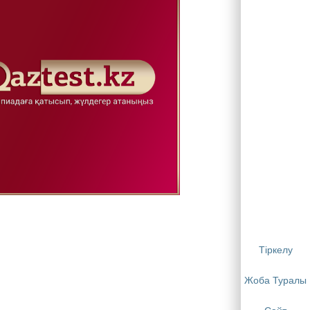
Тіркелу
Жоба Туралы