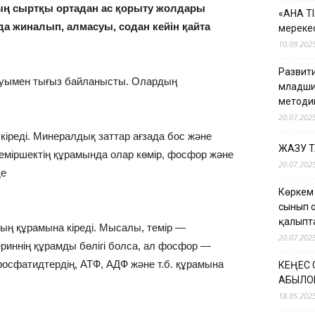
дың сыртқы ортадан ас қорыту жолдары
«АНА Т
рда жиналып, алмасуы, содан кейін қайта
мерекес
10.09.202
Развити
суымен тығыз байланысты. Олардың
младши
методи
20.07.202
іреді. Минералдық заттар ағзада бос жəне
ЖАЗУ 
еміршектің құрамында олар көмір, фосфор жəне
20.07.202
де
Көркем
сынып 
қалыпт
ың құрамына кіреді. Мысалы, темір —
20.07.202
ериннің құрамды бөлігі болса, ал фосфор —
осфатидтердің, АТФ, АДФ жəне т.б. құрамына
КЕҢЕС
ҚАБЫЛО
18.05.202