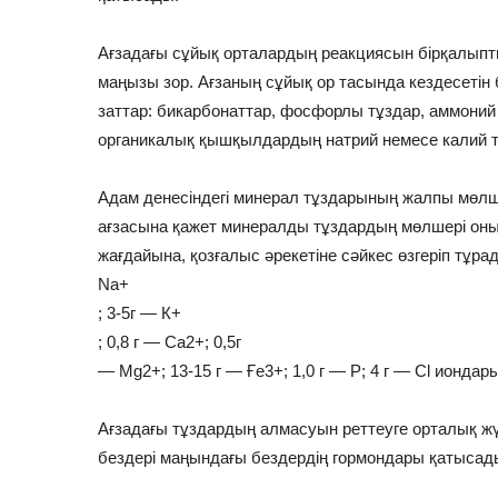
Ағзадағы сұйық орталардың реакциясын бірқалыпты
маңызы зор. Ағзаның сұйық ор тасында кездесетін
заттар: бикарбонаттар, фосфорлы тұздар, аммоний
органикалық қышқылдардың натрий немесе калий 
Адам денесіндегі минерал тұздарының жалпы мөлше
ағзасына қажет минералды тұздардың мөлшері он
жағдайына, қозғалыс əрекетіне сəйкес өзгеріп тұрад
Na+
; 3-5г — К+
; 0,8 г — Са2+; 0,5г
— Mg2+; 13-15 г — Ғе3+; 1,0 г — Р; 4 г — Cl иондары
Ағзадағы тұздардың алмасуын реттеуге орталық жүй
бездері маңындағы бездердің гормондары қатысад