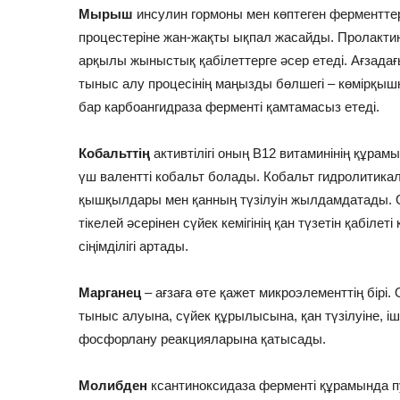
Мырыш
инсулин гормоны мен көптеген ферменттерд
процестеріне жан-жақты ықпал жасайды. Пролактин
арқылы жыныстық қабілеттерге əсер етеді. Ағзада
тыныс алу процесінің маңызды бөлшегі – көмірқ
бар карбоангидраза ферменті қамтамасыз етеді.
Кобальттің
активтілігі оның В12 витаминінің құра
үш валентті кобальт болады. Кобальт гидролитикал
қышқылдары мен қанның түзілуін жылдамдатады.
тікелей əсерінен сүйек кемігінің қан түзетін қабіле
сіңімділігі артады.
Марганец
– ағзаға өте қажет микроэлементтің бірі
тыныс алуына, сүйек құрылысына, қан түзілуіне, іш
фосфорлану реакцияларына қатысады.
Молибден
ксантиноксидаза ферменті құрамында п