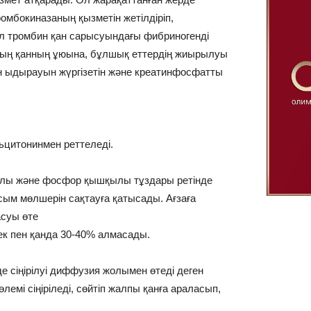
омбокиназаның қызметін жетілдіріп,
Ал тромбин қан сарысуындағы фибриногенді
Оның қанның ұюына, бұлшық еттердің жиырылуы
н ыдырауын жүргізетін жəне креатинфосфатты
ьцитонинмен реттеледі.
қылы жəне фосфор қышқылы тұздары ретінде
сым мөлшерін сақтауға қатысады. Ағзаға
асуы өте
йек пен қанда 30-40% алмасады.
е сіңірілуі диффузия жолымен өтеді деген
лемі сіңіріледі, сөйтіп жалпы қанға араласып,