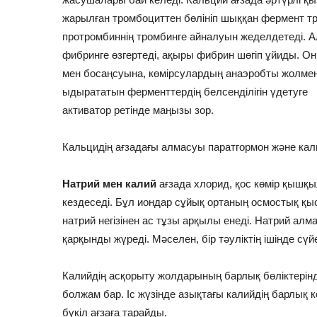
жарылған тромбоциттен бөлініп шыққан фермент тр
протромбиннің тромбинге айналуын жеделдетеді. 
фибринге өзгертеді, ақыры фибрин шөгіп ұйиды. 
мен босаңсуына, көмірсулардың анаэробты жолме
ыдырататын ферменттердің белсенділігін үдетуге
активатор ретінде маңызы зор.
Кальцидің ағзадағы алмасуы паратгормон жəне кал
Натрий мен калий
ағзада хлорид, қос көмір қыш
кездеседі. Бұл иондар сұйық ортаның осмостық қы
натрий негізінен ас тұзы арқылы енеді. Натрий алм
қарқынды жүреді. Мəселен, бір тəуліктің ішінде сү
Калийдің асқорыту жолдарының барлық бөліктерінд
болжам бар. Іс жүзінде азықтағы калийдің барлық кө
бүкіл ағзаға тарайды.