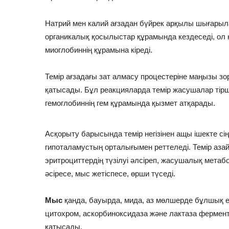
Натрий мен калий ағзадан бүйрек арқылы шығарыла
органикалық қосылыстар құрамында кездеседі, ол 
миоглобиннің құрамына кіреді.
Темір ағзадағы зат алмасу процестеріне маңызы з
қатысады. Бұл реакцияларда темір жасушалар тірші
гемоглобиннің гем құрамында қызмет атқарады.
Асқорыту барысында темір негізінен ащы ішекте сіңі
гипоталамустың орталығымен реттеледі. Темір азай
эритроциттердің түзілуі əлсіреп, жасушалық метабол
əсіресе, мыс жетіспесе, өрши түседі.
Мыс
қанда, бауырда, мида, аз мөлшерде бұлшық 
цитохром, аскорбиноксидаза жəне лактаза ферментт
қатысады.