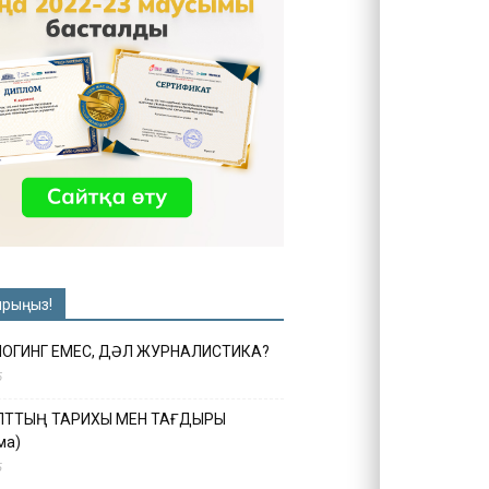
ырыңыз!
ЛОГИНГ ЕМЕС, ДӘЛ ЖУРНАЛИСТИКА?
6
ҰЛТТЫҢ ТАРИХЫ МЕН ТАҒДЫРЫ
ма)
5