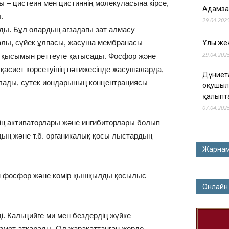
 – цистеин мен цистиннің молекуласына кірсе,
Адамза
.
29.04.202
ды. Бұл олардың ағзадағы зат алмасу
алы, сүйек ұлпасы, жасуша мембранасы
Ұлы жең
29.04.202
 қысымын реттеуге қатысады. Фосфор жəне
асиет көрсетуінің нəтижесінде жасушаларда,
Дүниет
алады, сутек иондарының концентрациясы
оқушыл
қалыпт
07.04.202
ің активаторлары жəне ингибиторлары болып
дың жəне т.б. органикалық қосы лыстардың
Жарна
н фосфор жəне көмір қышқылды қосылыс
Онлайн
і. Кальцийге ми мен бездердің жүйке
ызмет атқарады. Ол жарақаттанған жерде