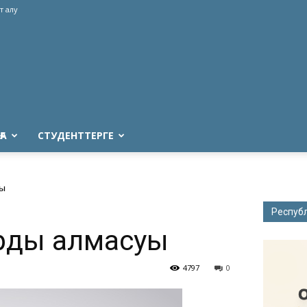
т алу
ҒА
СТУДЕНТТЕРГЕ
уы
Респуб
дың алмасуы
4797
0