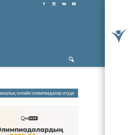
ликалық онлайн олимпиадалар өтуде