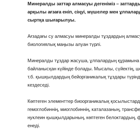
Минералды заттар алмасуы дегеніміз – заттар
арқылы ағзаға еніп, сіңуі, мүшелер мен ұлпала
сыртқа шығарылуы.
Ағзадағы су алмасуы минералды тұздардың алма
биологиялық маңызы алуан түрлі.
Минералды тұздар жасуша, ұлпалардың құрамына к
байланысқан күйінде болады. Мысалы, сүйектің, ш
т.б. қышқылдардың бейорганикалық тұздары түрін
кездеседі.
Көптеген элементтер биоорганикалық қосылыстард
гемоглобиннің, миоглобиннің, каталазаның, трансф
нуклеин қышқылдарының, көптеген белоктардың, ф
енеді.