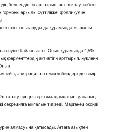
ің белсенділігін арттырып, өсіп жетілу, көбею
 гормоны арқылы сүттілікке, фолликулин
ғы
ышқыл газын шығаруды да құрамында мырышы
мына енуіне байланысты. Оның құрамында 4,5%
ық ферменттердің активтігін арттырып, нуклеин
 Оның
ті күшейіп, эритроциттер гемоглобиндерінде темір
. Ол тотығу процестерін жылдамдатып, ұлпаның
кі секрецияға ықпалын тигізеді. Марганец оксиді
урин алмасуына қатысады. Ағзаға азықпен