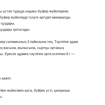
 ұстап тұруда ондағы буфер жүйелерінің
 буфер жүйелерді түзуге əртүрлі минералды
 тұздары,
тұздары қатысады.
рі салмағының 3 пайызына тең. Тəулігіне адам
ың жасына, жынысына, сыртқы ортаның
ы. Ересек адамға тəулігіне орта есеппен 8 г —
 қажет.
ке жүйесімен қоса, бүйрек үсті, қалқанша
ы.