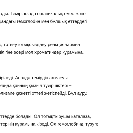
ды. Темір ағзада органикалық емес жəне
қандағы гемоглобин мен бұлшық еттердегі
ор, тотығутотықсыздану реакцияларына
лігіне əсері мол хроматиндер құрамына,
ріледі. Ағ зада темірдің алмасуы
ғанда қанның қызыл түйіршіктері –
измге қажетті оттегі жетіспейді. Бұл ауру,
еттерде болады. Ол тотықтырушы каталаза,
ерінің құрамына кіреді. Ол гемоглобинді түзуге