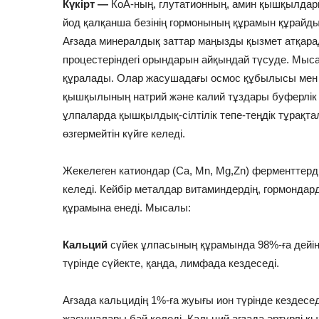
Күкірт —
КоА-ның, глутатионның, амин қышқылдары
йод қалқанша безінің гормонының құрамын құрайды
Ағзада минералдық заттар маңызды қызмет атқара
процестеріндегі орындарын айқындай түсуде. Мыс
құралады. Олар жасушадағы осмос құбылысы мен
қышқылының натрий жəне калий тұздары буферлік қ
ұлпаларда қышқылдық-сілтілік тепе-теңдік тұрақт
өзгермейтін күйге келеді.
Жекелеген катиондар (Са, Mn, Mg,Zn) ферменттерд
келеді. Кейбір металдар витаминдердің, гормондар
құрамына енеді. Мысалы:
Кальций
сүйек ұлпасының құрамында 98%-ға дейі
түрінде сүйекте, қанда, лимфада кездеседі.
Ағзада кальцидің 1%-ға жуығы ион түрінде кездесед
жасушалары бай келеді. Кальций ағзада əртүрлі қ