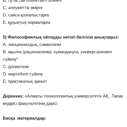
B. тұтастай обьективті әлемге*
C. әлеуметтік өмірге
D. саяси қозғалыстарға
E. құқықтық нормаларға
5) Философиялық ойлауды негізгі белгісін анықтаңыз:
A. эмоционалдық, символизм
B. ақылға (рационализм), күмәндануға, универсализмге
сүйену*
C. догматизм
D. мәртебеге сүйену
E. практикалық әрекет
Дереккөз:
«Алматы технологиялық университеті» АҚ , Тағам
өндірісі факультетінің дәрісі
Басқа материалдар: