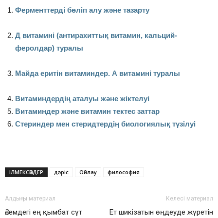
Ферменттерді бөліп алу және тазарту
Д витамині (антирахиттық витамин, кальций-
феролдар) туралы
Майда еритін витаминдер. А витамині туралы
Витаминдердің аталуы және жіктелуі
Витаминдер және витамин тектес заттар
Стериндер мен стеридтердің биологиялық түзілуі
ІЛМЕКСӨЗДЕР
дәріс
Ойлау
философия
Алдыңғы материал
Келесі материал
Әлемдегі ең қымбат сүт
Ет шикізатын өңдеуде жүретін