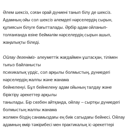
Әлем шексiз, соған орай дүниенi танып бiлу де шексiз.
Адамның ойы сол шексiз әлемдегi нәрселердiң сырын,
құпиясын бiлуге бағытталады. Әрбiр адам ойланып-
толғанғанда өзiне беймәлiм нәрселердiң сырын ашып,
жаңалықты бiледi.
Ойлау дегенiмiз-
әлеуметтiк жағдаймен ұштасқан, тiлiмен
тығыз байланысты
психикалық үрдiс, сол арқылы болмыстың, дүниедегi
нәрселердiң жалпы және жанама
бейнеленуi. Бұл бейнелену адам ойының талдау және
бiрiктiру әрекеттер арқылы
танылады. Бiр сөзбен айтқанда, ойлау – сыртқы дүниедегi
болмыстың жалпы жанама
жолмен бiздiң санамыздағы ең биiк сатыдағы бейнесi. Ойлау
адамның өмiр тәжiрибесi мен практикалық iс-әрекеттерi