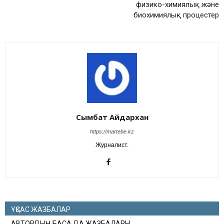
физико-химиялық және
биохимиялық процестер
Сымбат Айдархан
https://martebe.kz
Журналист.
ҰҚСАС ЖАЗБАЛАР
АВТОРДЫҢ БАСҚА ДА ЖАЗБАЛАРЫ