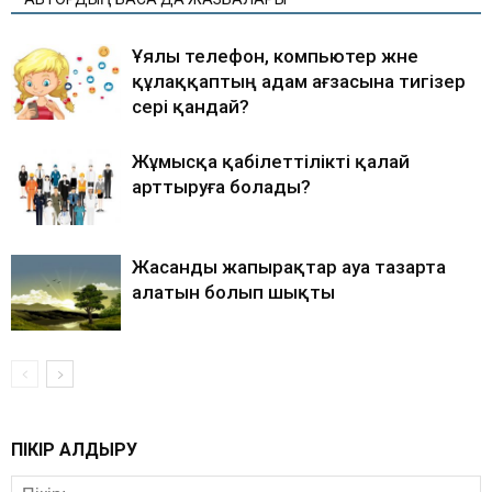
Ұялы телефон, компьютер және
құлаққаптың адам ағзасына тигізер
әсері қандай?
Жұмысқа қабілеттілікті қалай
арттыруға болады?
Жасанды жапырақтар ауа тазарта
алатын болып шықты
ПІКІР ҚАЛДЫРУ