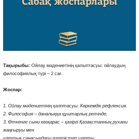
Тақырыбы:
Ойлау мәдениетінің қалыптасуы: ойлаудың
философиялық түрі – 2 сағ.
Жоспар:
1. Ойлау мәдениетінің қалптасуы. Көркемдік рефлексия.
2. Философия – даналыққа құштарлық ретінде.
3. Өткенге сыни көзқарас – қазіргі Қазақстанның рухани
жаңғыруы мен
ұлттық санасындағы өзгерістер шарты.