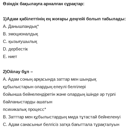
Өзіндік бақылауға арналған сұрақтар:
1)Адам қабiлеттiнің ең жоғары деңгейi болып табылады:
A. Данышпандық*
B. эмоционалдық
C. қызығушылық
D. дербестiк
E. ниет
2)Ойлау бұл –
A. Адам соның арқасында заттар мен шындық
құбылыстарын олардың елеулі белгілері
бойынша бейнелендіретін және олардың ішінде әр түрлі
байланыстарды ашатын
психикалық процесс*
B. Затттар мен құбылыстардың мида тұтастай бейнеленуі
C. Адам санасынығ белгісіз затқа бағыттала тұрақталуын