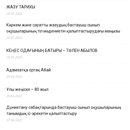
ЖАЗУ ТАРИХЫ
20.07.2025
Көркем және сауатты жазудың бастауыш сынып
оқушыларының тіл мәдениетін қалыптастырудағы маңызы
20.07.2025
КЕҢЕС ОДАҒЫНЫҢ БАТЫРЫ – ТӨЛЕН ҚАБЫЛОВ
18.05.2025
Адамзатқа ортақ Абай
29.04.2025
Ұлы жеңіске – 80 жыл
29.04.2025
Дүниетану сабақтарында бастауыш сынып оқушыларының
танымдық іс-әрекетін қалыптастыру
07.04.2025