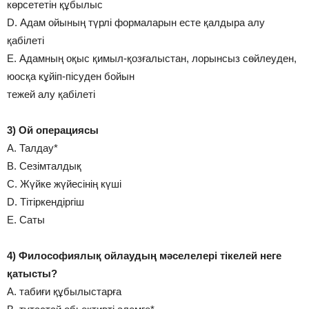
көрсететін құбылыс
D. Адам ойының түрлі формаларын есте қалдыра алу
қабілеті
E. Адамның оқыс қимыл-қозғалыстан, лорынсыз сөйлеуден,
юосқа кұйіп-пісуден бойын
тежей алу қабілеті
3) Ой операциясы
A. Талдау*
B. Сезімталдық
C. Жүйке жүйесінің күші
D. Тітіркендіргіш
E. Саты
4) Философиялық ойлаудың мәселелері тікелей неге
қатысты?
A. табиғи құбылыстарға