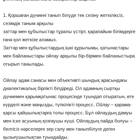
1. Қоршаған дүниені танып білуде тек сезіну жеткіліксіз,
сезімдік таным арқылы
заттар мен құбылыстар тұралы үстірт, қарапайым білімдерге
ғана қол жеткізе аламыз.
Заттар мен құбылыстардың ішкі құрылымы, қатынастары
мен байланыстары ойлау арқылы бір-бірімен байланыстыра
отырып танылады.
Ойлау адам санасы мен объективті шындық арасындағы
диалектикалық бірлікті білдіреді. Ол адамның сыртқы
дүниемен қарымқатынас процесінде туындап отыратын, өте
күрделі және маңызды, түпкілікті процесс.
Ойлау
– қарама-
қарсы қайшылықтарға толы процесс. Бұл ойлаудың дамуы
мен іске асуының қозғаушы күші. Ойлаудың пайда болуы –
белгісіз нәрселерге зер салу мен таныпбілуге деген
қызығушылықтан туындайды.