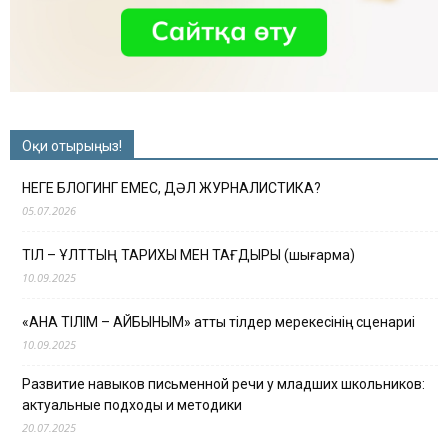
Оқи отырыңыз!
НЕГЕ БЛОГИНГ ЕМЕС, ДӘЛ ЖУРНАЛИСТИКА?
05.07.2026
ТІЛ – ҰЛТТЫҢ ТАРИХЫ МЕН ТАҒДЫРЫ (шығарма)
10.09.2025
«АНА ТІЛІМ – АЙБЫНЫМ» атты тілдер мерекесінің сценариі
10.09.2025
Развитие навыков письменной речи у младших школьников:
актуальные подходы и методики
20.07.2025