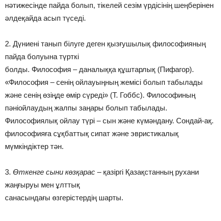
нәтижесiнде пайда болып, тiкелей сезiм үрдiсiнiң шеңберiнен
әлдеқайда асып түседi.
2. Дүниені танып білуге деген қызғушылық философияның
пайда болуына түрткі
болды. Философия – даналыққа құштарлық (Пифагор).
«Философия – сенің ойлауыңның жемісі болып табылады
және сенің өзіңде өмір сүреді» (Т. Гоббс). Философиның
пәніойлаудың жалпы заңары болып табылады.
Философиялық ойлау түрі – сын және күмәндану. Сондай-ақ.
философияға сұқбаттық сипат және эвристикалық
мүмкіндіктер тән.
3.
Өткенге сыни көзқарас
– қазіргі Қазақстанның рухани
жаңғыруы мен ұлттық
санасындағы өзгерістердің шарты.