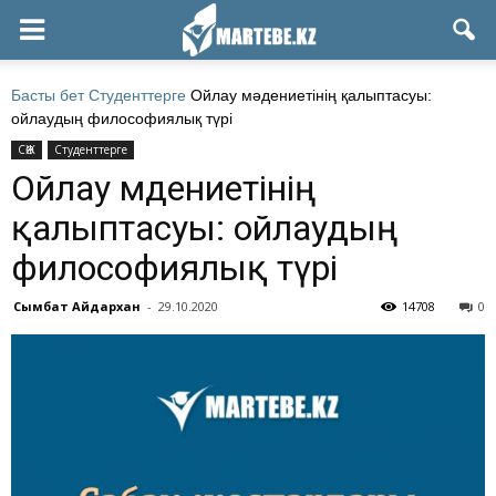
Басты бет
Студенттерге
Ойлау мәдениетінің қалыптасуы:
ойлаудың философиялық түрі
СӨЖ
Студенттерге
Ойлау мәдениетінің
қалыптасуы: ойлаудың
философиялық түрі
Сымбат Айдархан
-
29.10.2020
14708
0