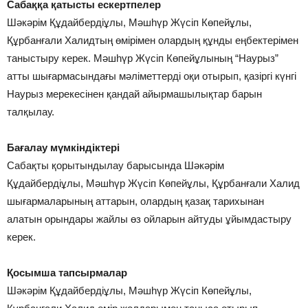
Сабаққа қатысты ескертпелер
Шәкәрім Құдайбердіұлы, Мәшһүр Жүсіп Көпейұлы,
Құрбанғали Халидтың өмірімен олардың құнды еңбектерімен
таныстыру керек. Мәшһүр Жүсіп Көпейұлының “Наурыз”
атты шығармасындағы мәліметтерді оқи отырып, қазіргі күнгі
Наурыз мерекесінен қандай айырмашылықтар барын
талқылау.
Бағалау мүмкіндіктері
Сабақты қорытындылау барысында Шәкәрім
Құдайбердіұлы, Мәшһүр Жүсіп Көпейұлы, Құрбанғали Халид
шығармаларының аттарын, олардың қазақ тарихынан
алатын орындары жайлы өз ойларын айтуды ұйымдастыру
керек.
Қосымша тапсырмалар
Шәкәрім Құдайбердіұлы, Мәшһүр Жүсіп Көпейұлы,