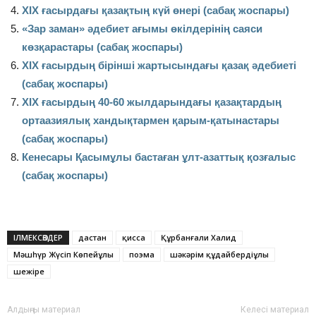
ХІХ ғасырдағы қазақтың күй өнері (сабақ жоспары)
«Зар заман» әдебиет ағымы өкілдерінің саяси
көзқарастары (сабақ жоспары)
ХІХ ғасырдың бірінші жартысындағы қазақ әдебиеті
(сабақ жоспары)
ХІХ ғасырдың 40-60 жылдарындағы қазақтардың
ортаазиялық хандықтармен қарым-қатынастары
(сабақ жоспары)
Кенесары Қасымұлы бастаған ұлт-азаттық қозғалыс
(сабақ жоспары)
ІЛМЕКСӨЗДЕР
дастан
қисса
Құрбанғали Халид
Мәшһүр Жүсіп Көпейұлы
поэма
шәкәрім құдайбердіұлы
шежіре
Алдыңғы материал
Келесі материал