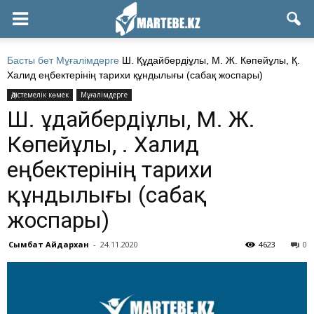
Басты бет
Мұғалімдерге
Ш. Құдайбердіұлы, М. Ж. Көпейұлы, Қ.
Халид еңбектерінің тарихи құндылығы (сабақ жоспары)
Әдістемелік көмек
Мұғалімдерге
Ш. Құдайбердіұлы, М. Ж.
Көпейұлы, Қ. Халид
еңбектерінің тарихи
құндылығы (сабақ
жоспары)
Сымбат Айдархан
-
24.11.2020
4623
0