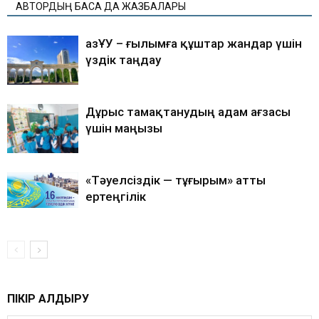
АВТОРДЫҢ БАСҚА ДА ЖАЗБАЛАРЫ
ҚазҰУ – ғылымға құштар жандар үшін
үздік таңдау
Дұрыс тамақтанудың адам ағзасы
үшін маңызы
«Тәуелсіздік — тұғырым» атты
ертеңгілік
ПІКІР ҚАЛДЫРУ