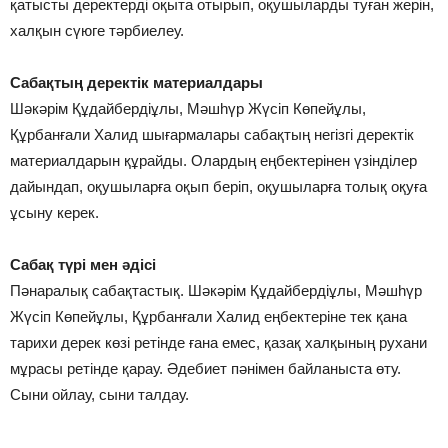
қатысты деректерді оқыта отырып, оқушыларды туған жерін,
халқын сүюге тәрбиелеу.
Сабақтың деректік материалдары
Шәкәрім Құдайбердіұлы, Мәшһүр Жүсіп Көпейұлы,
Құрбанғали Халид шығармалары сабақтың негізгі деректік
материалдарын құрайды. Олардың еңбектерінен үзінділер
дайындап, оқушыларға оқып беріп, оқушыларға толық оқуға
ұсыну керек.
Сабақ түрі мен әдісі
Пәнаралық сабақтастық. Шәкәрім Құдайбердіұлы, Мәшһүр
Жүсіп Көпейұлы, Құрбанғали Халид еңбектеріне тек қана
тарихи дерек көзі ретінде ғана емес, қазақ халқының рухани
мұрасы ретінде қарау. Әдебиет пәнімен байланыста өту.
Сыни ойлау, сыни талдау.