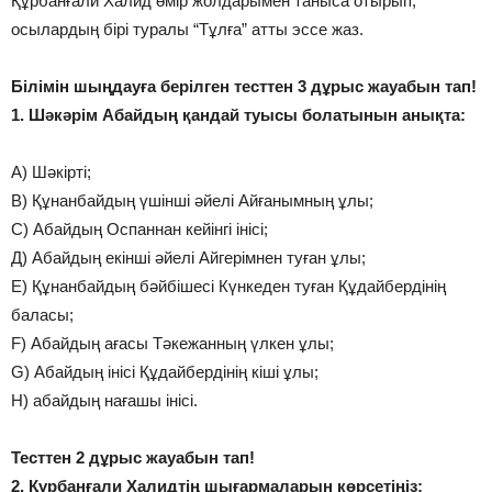
Құрбанғали Халид өмір жолдарымен таныса отырып,
осылардың бірі туралы “Тұлға” атты эссе жаз.
Білімін шыңдауға берілген тесттен 3 дұрыс жауабын тап!
1. Шәкәрім Абайдың қандай туысы болатынын анықта:
А) Шәкірті;
В) Құнанбайдың үшінші әйелі Айғанымның ұлы;
С) Абайдың Оспаннан кейінгі інісі;
Д) Абайдың екінші әйелі Айгерімнен туған ұлы;
Е) Құнанбайдың бәйбішесі Күнкеден туған Құдайбердінің
баласы;
F) Абайдың ағасы Тәкежанның үлкен ұлы;
G) Абайдың інісі Құдайбердінің кіші ұлы;
H) абайдың нағашы інісі.
Тесттен 2 дұрыс жауабын тап!
2. Құрбанғали Халидтің шығармаларын көрсетіңіз: