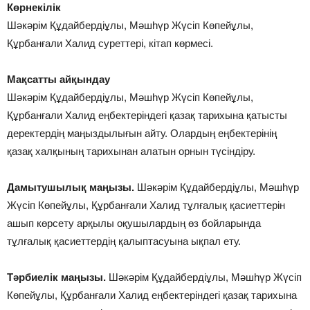
Көрнекілік
Шәкәрім Құдайбердіұлы, Мәшһүр Жүсіп Көпейұлы,
Құрбанғали Халид суреттері, кітап көрмесі.
Мақсатты айқындау
Шәкәрім Құдайбердіұлы, Мәшһүр Жүсіп Көпейұлы,
Құрбанғали Халид еңбектеріндегі қазақ тарихына қатысты
деректердің маңыздылығын айту. Олардың еңбектерінің
қазақ халқының тарихынан алатын орнын түсіндіру.
Дамытушылық маңызы.
Шәкәрім Құдайбердіұлы, Мәшһүр
Жүсіп Көпейұлы, Құрбанғали Халид тұлғалық қасиеттерін
ашып көрсету арқылы оқушылардың өз бойларында
тұлғалық қасиеттердің қалыптасуына ықпал ету.
Тәрбиелік маңызы.
Шәкәрім Құдайбердіұлы, Мәшһүр Жүсіп
Көпейұлы, Құрбанғали Халид еңбектеріндегі қазақ тарихына