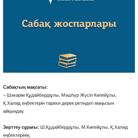
Сабақтың мақсаты:
– Шәкәрім Құдайбердіұлы, Мәшһүр Жүсіп Көпейұлы,
Қ.Халид еңбектерін тарихи дерек ретіндегі маңызын
айқындау.
Зерттеу сұрағы:
Ш.Құдайбердіұлы, М.Көпейұлы, Қ.Халид
еңбектерінің