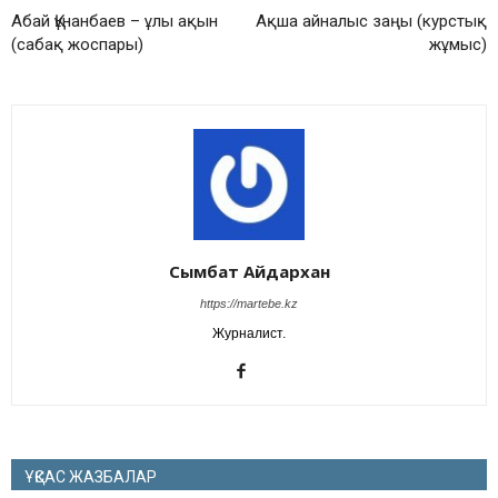
Абай Құнанбаев – ұлы ақын
Ақша айналыс заңы (курстық
(сабақ жоспары)
жұмыс)
Сымбат Айдархан
https://martebe.kz
Журналист.
ҰҚСАС ЖАЗБАЛАР