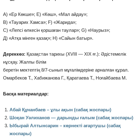
А) «Ер Көкше»; Е) «Көш», «Мал айдау»;
В) «Тауарих Хамса»; F) «Жарида»;
С) «Лепсі өлкесін қоршаған таулар»; G) «Наурыз»;
Д) «Атқа мінген қазақ»; H) «Сайын батыр».
Дереккөз:
Қазақстан тарихы (XVIII — XIX ғғ.): Әдістемелік
нұсқау. Жалпы білім
беретін мектептің 8/7-сынып мұғалімдеріне арналған құрал.
Омарбеков Т., Хабижанова Г., Қаратаева Т., Ноғайбаева М.
Басқа материалдар:
Абай Құнанбаев – ұлы ақын (сабақ жоспары)
Шоқан Уәлиханов — дарынды ғалым (сабақ жоспары)
Ыбырай Алтынсарин – көрнекті ағартушы (сабақ
жоспары)