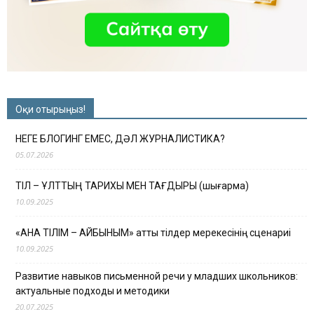
Оқи отырыңыз!
НЕГЕ БЛОГИНГ ЕМЕС, ДӘЛ ЖУРНАЛИСТИКА?
05.07.2026
ТІЛ – ҰЛТТЫҢ ТАРИХЫ МЕН ТАҒДЫРЫ (шығарма)
10.09.2025
«АНА ТІЛІМ – АЙБЫНЫМ» атты тілдер мерекесінің сценариі
10.09.2025
Развитие навыков письменной речи у младших школьников:
актуальные подходы и методики
20.07.2025