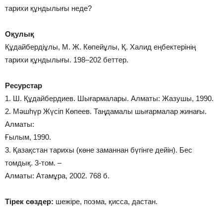
тарихи құндылығы неде?
Оқулық
Құдайбердіұлы, М. Ж. Көпейұлы, Қ. Халид еңбектерінің
тарихи құндылығы. 198–202 беттер.
Ресурстар
1. Ш. Құдайбердиев. Шығармалары. Алматы: Жазушы, 1990.
2. Мәшһүр Жүсіп Көпеев. Таңдамалы шығармалар жинағы.
Алматы:
Ғылым, 1990.
3. Қазақстан тарихы (көне заманнан бүгінге дейін). Бес
томдық. 3-том. –
Алматы: Атамұра, 2002. 768 б.
Тірек сөздер:
шежіре, поэма, қисса, дастан.