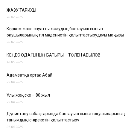
ЖАЗУ ТАРИХЫ
20.07.2025
Көркем және сауатты жазудың бастауыш сынып
оқушыларының тіл мәдениетін қалыптастырудағы маңызы
20.07.2025
КЕҢЕС ОДАҒЫНЫҢ БАТЫРЫ – ТӨЛЕН ҚАБЫЛОВ
18.05.2025
Адамзатқа ортақ Абай
29.04.2025
Ұлы жеңіске – 80 жыл
29.04.2025
Дүниетану сабақтарында бастауыш сынып оқушыларының
танымдық іс-әрекетін қалыптастыру
07.04.2025