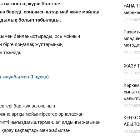
 вагонның жүріс бөлігіне
«АНА Т
на береді, сонымен қатар май және
майлау
мерекес
мдылық болып табылады.
10.09.202
Развити
асымен байланыстырады, ось мойнын
младши
 бірге доңғалақ жұптарының
методи
 тежейді.
20.07.202
ЖАЗУ 
20.07.202
 жауабымен (І нұсқа)
Көркем
сынып 
қалыпт
ектері бар жүк вагонының
20.07.202
 және артқы мойынтіректер орналасқан
КЕҢЕС
интті нығыздағыштармен, ал алдыңғы жағынан
ҚАБЫЛО
 қарау қақпақтарымен жабылған.
18.05.202