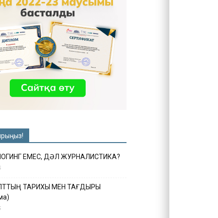
ырыңыз!
ЛОГИНГ ЕМЕС, ДӘЛ ЖУРНАЛИСТИКА?
6
ҰЛТТЫҢ ТАРИХЫ МЕН ТАҒДЫРЫ
ма)
5