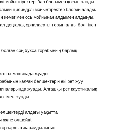
рлі мойынтіректері бар блогымен қосып алады.
олмен цилиндрлі мойынтіректер блогын алады.
ң көмегімен ось мойнынан алдымен алдыңғы,
 ал доңғалақ орналасатын орын алды бөлігінен
 болған соң букса торабының барлық
оматты машинада жуады.
рабының қалған бөлшектерін екі рет жуу
шиналарында жуады. Алғашқы рет каустикалық
ндісімен жуады.
бөлшектерді алдағы уақытта
 және өлшейді.
раторлардың жарамдылығын