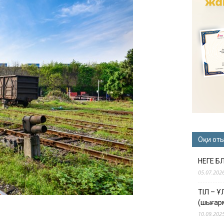
Оқи от
НЕГЕ Б
05.07.202
ТІЛ – 
(шығар
10.09.202