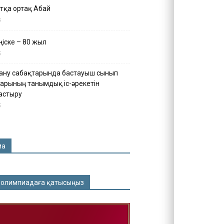
тқа ортақ Абай
5
іске – 80 жыл
5
ану сабақтарында бастауыш сынып
арының танымдық іс-әрекетін
астыру
5
ма
 олимпиадаға қатысыңыз