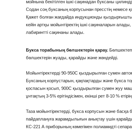
мойнына бекітілген ішкі сақинадан буксаны цилинд
Содан соң буксаның корпусынан пресстің немесе қ
Қажет болған жағдайда индукционды қыздырғышты
кейін артқы мойынтіректің ішкі сақиналарын алады,
лабиринтті сақинаны алады.
Букса торабының бөлшектерін қарау.
Бөлшектеп
бөлшектерін жуады, қарайды және жөндейді.
Мойынтіректерді 90-950С қыздырылған сумен авт
Буксаның корпустарын, қақпақтарды және букса то
қоспасын қосып, 900С қыздырылған сумен жуу ма
ұнтақтың 3-5% ерітіндісімен, екінші рет 8-10 % етірі
Таза мойынтіректерді, букса корпусын және басқа 
пайдаплануға жарамдылығын анықтау үшін қарайды
КС-221 А приборының көмегімен полиамидті сепа