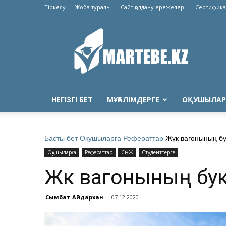
Тіркелу
Жоба туралы
Сайт қолдану ережелері
Сертифика
Martebe.kz
білім
сайты
НЕГІЗГІ БЕТ
МҰҒАЛІМДЕРГЕ
ОҚУШЫЛАР
Басты бет
Оқушыларға
Рефераттар
Жүк вагонының бу
Оқушыларға
Рефераттар
СӨЖ
Студенттерге
Жүк вагонының бу
Сымбат Айдархан
-
07.12.2020