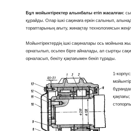
Бұл мойынтіректер алынбалы етіп жасалған:
сыр
құрайды. Олар ішкі сақинаға еркін салынып, алын
тораптарының ағыту, жинақтау технологиясын жеңіл
Мойынтіректердің ішкі сақиналары ось мойнына ж
орнатылып, осьпен бірге айналады, ал сыртқы сақи
орналасып, бекіту қақпағымен бекіп тұрады.
1-корпус
мойынтір
бұрандал
қақпағы;
стопорлы