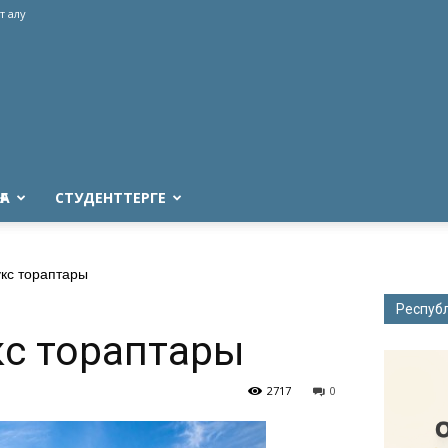
т алу
ҒА
СТУДЕНТТЕРГЕ
кс тораптары
Респуб
кс тораптары
2717
0