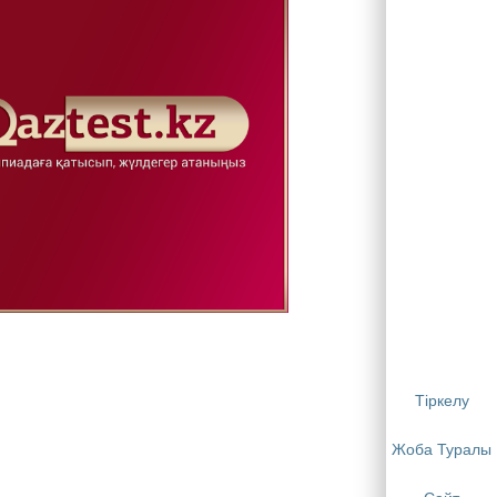
Тіркелу
Жоба Туралы