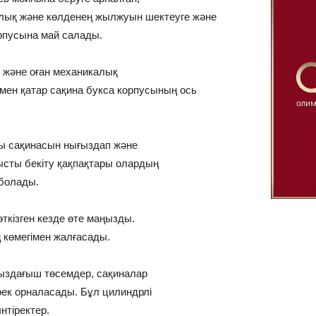
лық және көлденең жылжуын шектеуге және
орпусына май салады.
 және оған механикалық
ымен қатар сақина букса корпусының ось
ы сақинасын нығыздап және
ысты бекіту қақпақтары олардың
 болады.
ткізген кезде өте маңызды.
 көмегімен жалғасады.
ыздағыш төсемдер, сақиналар
рек орналасады. Бұл цилиндрлі
нтіректер.