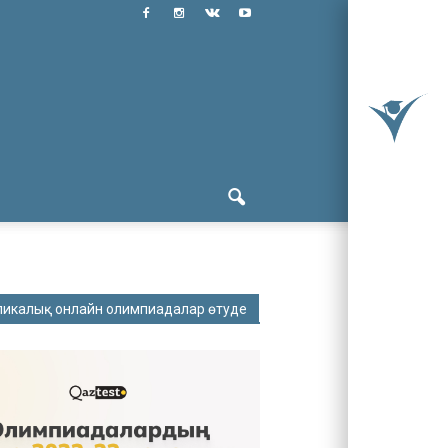
ликалық онлайн олимпиадалар өтуде