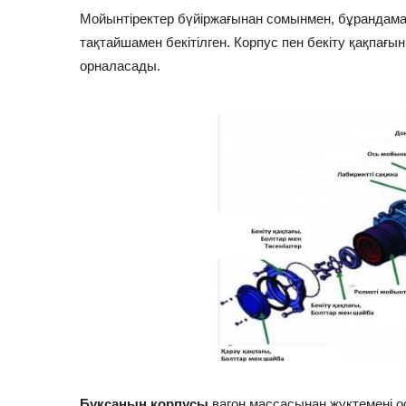
Мойынтіректер бүйіржағынан сомынмен, бұрандам
тақтайшамен бекітілген. Корпус пен бекіту қақпағ
орналасады.
Буксаның корпусы
вагон массасынан жүктемені о