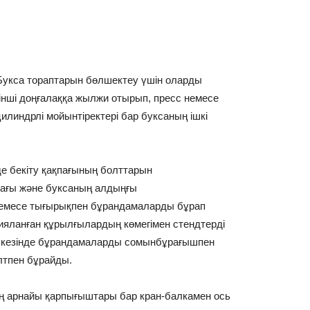
Букса тораптарын бөлшектеу үшін оларды
кінші доңғалаққа жылжи отырып, пресс немесе
илиндрлі мойынтіректері бар буксаның ішкі
де бекіту қақпағының болттарын
қтағы және буксаның алдыңғы
н немесе тығырықпен бұрандамаларды бұрап
яланған құрылғылардың көмегімен стендтерді
сі кезінде бұрандамаларды сомынбұрағышпен
лтпен бұрайды.
оң арнайы қарпығыштары бар кран-балкамен ось