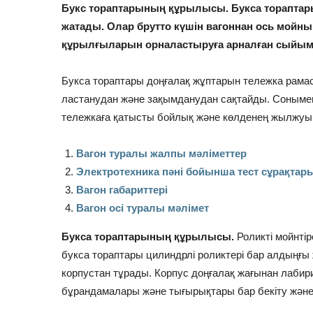
Букс тораптарының құрылысы. Букса тораптары
жатады. Олар брутто күшін вагоннан ось мойны
құрылғыларын орналастыруға арналған сыйы
Букса тораптары доңғалақ жұптарын тележка рам
ластанудан және зақымданудан сақтайды. Сонымен
тележкаға қатысты бойлық және көлденең жылжуын
Вагон туралы жалпы мәліметтер
Электротехника пәні бойынша тест сұрақтары
Вагон габариттері
Вагон осі туралы мәлімет
Букса тораптарының құрылысы.
Роликті мойнтір
букса тораптары цилиндрлі роликтері бар алдыңғы
корпустан тұрады. Корпус доңғалақ жағынан лабир
бұрандамалары және тығырықтары бар бекіту және